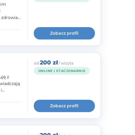
nim
i
e zdrowia
nia
im, w
Zobacz profil
wie i
200 zł
od
/ wizyta
ONLINE I STACJONARNIE
uję z
wiadczają
i
cią,
historii
Zobacz profil
 szkoły
dowanej