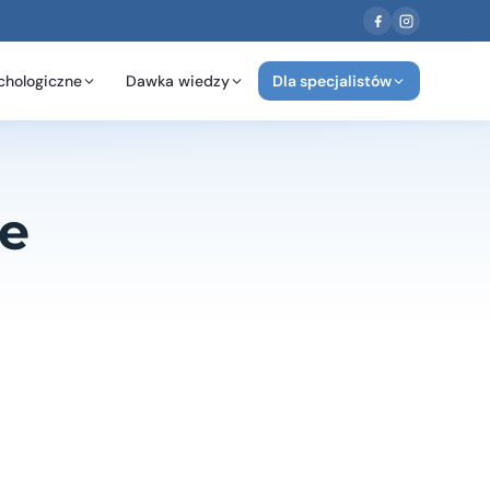
chologiczne
Dawka wiedzy
Dla specjalistów
e