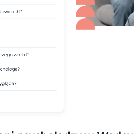
dowicach?
czego warto?
ychologa?
wygląda?