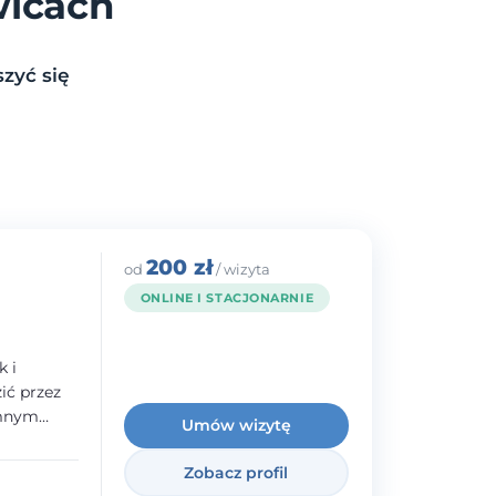
wicach
zyć się
200 zł
od
/ wizyta
ONLINE I STACJONARNIE
k i
ć przez
emnym
Umów wizytę
adczenie w
norodnymi
Zobacz profil