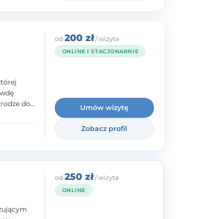
200 zł
od
/ wizyta
ONLINE I STACJONARNIE
tórej
awdę
drodze do
Umów wizytę
raz
lacji -
Zobacz profil
bycia
ie.
250 zł
od
/ wizyta
ONLINE
izującym