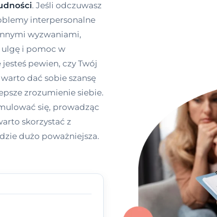
udności
. Jeśli odczuwasz
roblemy interpersonalne
iennymi wyzwaniami,
 ulgę i pomoc w
 jesteś pewien, czy Twój
 warto dać sobie szansę
epsze zrozumienie siebie.
mulować się, prowadząc
arto skorzystać z
dzie dużo poważniejsza.