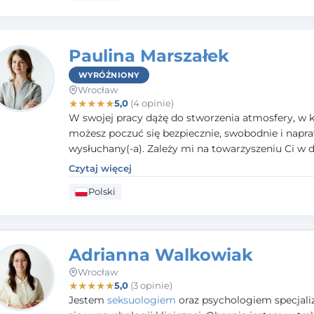
Paulina Marszałek
WYRÓŻNIONY
Wrocław
★
★
★
★
★
5,0
(4 opinie)
W swojej pracy dążę do stworzenia atmosfery, w k
możesz poczuć się bezpiecznie, swobodnie i napr
wysłuchany(-a). Zależy mi na towarzyszeniu Ci w 
większego dobrostanu, lepszego poznania siebie o
Czytaj więcej
budowania wartościowych i satysfakcjonujących re
Polski
zarówno z innymi, jak i z samym sobą. Możliwość 
częścią tego procesu traktuję jako duże wyróżnien
Adrianna Walkowiak
Wrocław
★
★
★
★
★
5,0
(3 opinie)
Jestem
seksuologiem
oraz psychologiem specjal