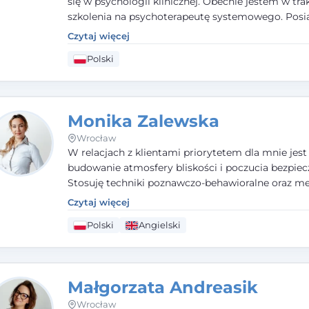
się w psychologii klinicznej. Obecnie jestem w tra
szkolenia na psychoterapeutę systemowego. Pos
status członka nadzwyczajnego Wielkopolskiego
Czytaj więcej
Towarzystwa
Terapii Systemowej
oraz należę do P
Polski
Towarzystwa Psychiatrycznego. W mojej pracy na
pierwszym miejscu stawiam budowanie atmosfer
bezpieczeństwa i zrozumienia w relacjach z Klient
Istotna dla nie jest również koncentracja na dost
Monika Zalewska
zasobach.
Wrocław
W relacjach z klientami priorytetem dla mnie jest
budowanie atmosfery bliskości i poczucia bezpiec
Stosuję techniki poznawczo-behawioralne oraz me
które koncentrują się na rozwiązaniach (TSR). Te p
Czytaj więcej
osiąganiu zamierzonych celów (doprowadzeniu d
Polski
Angielski
rozwiązania trudnych sytuacji) poprzez identyfiko
wzmacnianie zasobów oraz mocnych stron klient
swojej pracy korzystam także z metod dialogu
motywacyjnego i treningu uważności.
Małgorzata Andreasik
Wrocław