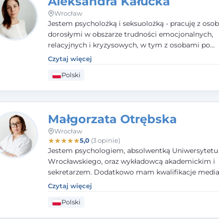
Aleksandra Kałucka
Wrocław
Jestem psycholożką i seksuolożką - pracuję z oso
dorosłymi w obszarze trudności emocjonalnych,
relacyjnych i kryzysowych, w tym z osobami po
doświadczeniach przemocy. Ukończyłam psychol
Czytaj więcej
kliniczną oraz studia podyplomowe z interwencji 
Polski
i seksuologii klinicznej na SWPS we Wrocławiu. W
kieruję się empatią, etyką zawodową i uważnością
potrzeby klienta.
Małgorzata Otrębska
Wrocław
★
★
★
★
★
5,0
(3 opinie)
Jestem psychologiem, absolwentką Uniwersytetu
Wrocławskiego, oraz wykładowcą akademickim i
sekretarzem. Dodatkowo mam kwalifikacje media
specjalizując się w sprawach rodzinnych, cywilnyc
Czytaj więcej
karnych.
Polski