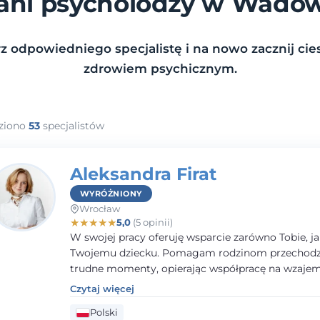
ani psycholodzy w Wado
z odpowiedniego specjalistę i na nowo zacznij cies
zdrowiem psychicznym.
ziono
53
specjalistów
Aleksandra Firat
WYRÓŻNIONY
Wrocław
★
★
★
★
★
5,0
(5 opinii)
W swojej pracy oferuję wsparcie zarówno Tobie, ja
Twojemu dziecku. Pomagam rodzinom przechodzi
trudne momenty, opierając współpracę na wzaj
zaufaniu i otwartej komunikacji. Posiadam doświ
Czytaj więcej
pracy z dziećmi i młodzieżą mierzącymi się z róż
Polski
trudnościami emocjonalnymi oraz rozwojowymi.