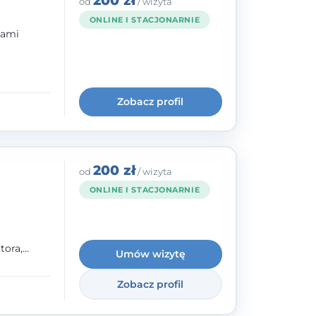
200 zł
od
/ wizyta
ONLINE I STACJONARNIE
bami
ogię
kryzysowej
Zobacz profil
 pracy
 na
200 zł
od
/ wizyta
ONLINE I STACJONARNIE
tora,
Umów wizytę
h oraz
Zobacz profil