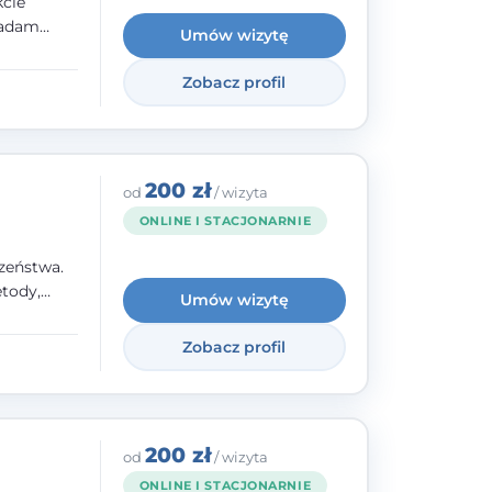
kcie
iadam
Umów wizytę
olskiego
Zobacz profil
y
ami.
ępnych
200 zł
od
/ wizyta
ONLINE I STACJONARNIE
zeństwa.
tody,
Umów wizytę
olegają na
o
Zobacz profil
wanie i
a. W
200 zł
od
/ wizyta
ONLINE I STACJONARNIE