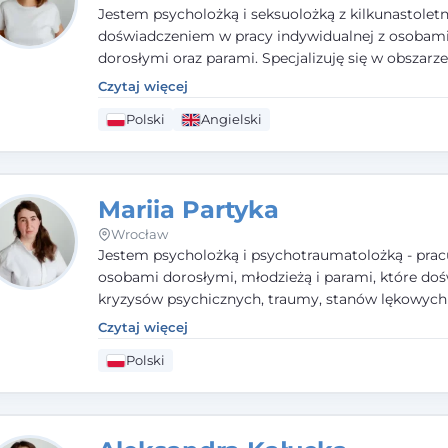
Jestem psycholożką i seksuolożką z kilkunastolet
doświadczeniem w pracy indywidualnej z osobam
dorosłymi oraz parami. Specjalizuję się w obszarz
seksualnego, żałoby, kryzysów życiowych i wypale
Czytaj więcej
zawodowego. Pracuję w języku polskim i angielsk
Polski
Angielski
podejściu humanistycznym, opartym na partnerst
podmiotowości klienta.
Mariia Partyka
Wrocław
Jestem psycholożką i psychotraumatolożką - prac
osobami dorosłymi, młodzieżą i parami, które doś
kryzysów psychicznych, traumy, stanów lękowych 
trudności relacyjnych. W pracy kieruję się uważnoś
Czytaj więcej
empatią i głębokim szacunkiem dla indywidualnej 
Polski
każdego człowieka. Jestem w trakcie czteroletniej
psychoterapii poznawczo-behawioralnej rekomen
przez PTTPB.