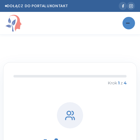
DOŁĄCZ DO PORTALU
KONTAKT
Znajdź swojego specjalistę
NOWOŚĆ
Gabinety
NOWOŚĆ
Według specjalizacji
Psycholog w Twoim języku
Krok
1
z
4
Diagnozy psychologiczne
Testy psychologiczne
Dawka wiedzy
Dla specjalistów