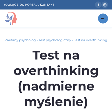
DOŁĄCZ DO PORTALU
KONTAKT
Znajdź swojego specjalistę
NOWOŚĆ
Zaufany psycholog
»
Test psychologiczny
»
Test na overthinking
Gabinety
NOWOŚĆ
Test na
Według specjalizacji
overthinking
Psycholog w Twoim języku
Diagnozy psychologiczne
(nadmierne
Testy psychologiczne
myślenie)
Dawka wiedzy
Dla specjalistów