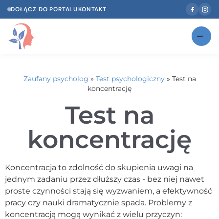
DOŁĄCZ DO PORTALU
KONTAKT
Znajdź swojego specjalistę
NOWOŚĆ
Zaufany psycholog
»
Test psychologiczny
»
Test na
Gabinety
NOWOŚĆ
koncentrację
Test na
Według specjalizacji
Psycholog w Twoim języku
koncentrację
Diagnozy psychologiczne
Koncentracja to zdolność do skupienia uwagi na
Testy psychologiczne
jednym zadaniu przez dłuższy czas - bez niej nawet
proste czynności stają się wyzwaniem, a efektywność
Dawka wiedzy
pracy czy nauki dramatycznie spada. Problemy z
koncentracją mogą wynikać z wielu przyczyn:
Dla specjalistów