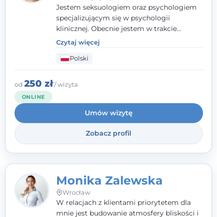
Jestem seksuologiem oraz psychologiem
specjalizującym się w psychologii
klinicznej. Obecnie jestem w trakcie
szkolenia na psychoterapeutę
Czytaj więcej
systemowego. Posiadam status członka
Polski
nadzwyczajnego Wielkopolskiego
Towarzystwa Terapii Systemowej oraz
należę do Polskiego Towarzystwa
250 zł
od
/ wizyta
Psychiatrycznego. W mojej pracy na
ONLINE
pierwszym miejscu stawiam budowanie
Umów wizytę
atmosfery bezpieczeństwa i zrozumienia w
relacjach z Klientami. Istotna dla nie jest
Zobacz profil
również koncentracja na dostępnych
zasobach.
Monika Zalewska
Wrocław
W relacjach z klientami priorytetem dla
mnie jest budowanie atmosfery bliskości i