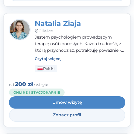
Natalia Ziaja
Gliwice
Jestem psychologiem prowadzącym
terapię osób dorosłych. Każdą trudność, z
którą przychodzisz, potraktuję poważnie -
nawet jeśli wydaje Ci się błaha. Nie
Czytaj więcej
oceniam; wysłucham Cię i wesprę w
Polski
atmosferze bezpieczeństwa, zrozumienia i
akceptacji.
200 zł
od
/ wizyta
ONLINE I STACJONARNIE
Umów wizytę
Zobacz profil