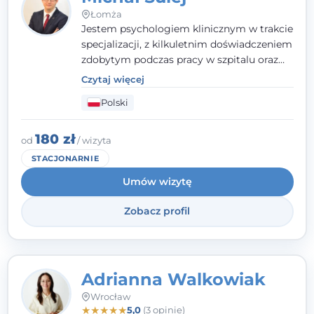
Łomża
Jestem psychologiem klinicznym w trakcie
specjalizacji, z kilkuletnim doświadczeniem
zdobytym podczas pracy w szpitalu oraz
odbywanych staży w różnych placówkach
Czytaj więcej
medycznych. Oferuję pomoc
Polski
psychologiczną w zakresie diagnostyki i
poradnictwa dla osób zmagających się z
różnymi trudnościami. Pracuję z osobami
180 zł
od
/ wizyta
dorosłymi. Serdecznie zapraszam do
STACJONARNIE
kontaktu i umówienia się na wizytę, aby
Umów wizytę
rozpocząć pracę nad poprawą jakości życia.
Zobacz profil
Adrianna Walkowiak
Wrocław
★
★
★
★
★
5,0
(3 opinie)