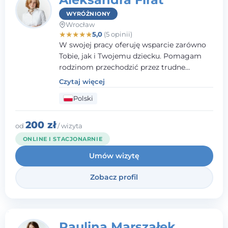
WYRÓŻNIONY
Wrocław
★
★
★
★
★
5,0
(5 opinii)
W swojej pracy oferuję wsparcie zarówno
Tobie, jak i Twojemu dziecku. Pomagam
rodzinom przechodzić przez trudne
momenty, opierając współpracę na
Czytaj więcej
wzajemnym zaufaniu i otwartej
Polski
komunikacji. Posiadam doświadczenie w
pracy z dziećmi i młodzieżą mierzącymi się
z różnorodnymi trudnościami
200 zł
od
/ wizyta
emocjonalnymi oraz rozwojowymi.
ONLINE I STACJONARNIE
Umów wizytę
Zobacz profil
Paulina Marszałek