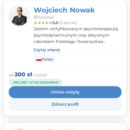
Wojciech Nowak
Wrocław
★
★
★
★
★
5,0
(2 opinie)
Jestem certyfikowanym psychoterapeutą
psychodynamicznym oraz aktywnym
członkiem Polskiego Towarzystwa
Psychoterapii Psychodynamicznej. W
Czytaj więcej
mojej pracy zawodowej kładę duży nacisk
Polski
na uważne słuchanie Pacjenta. Interesuje
mnie szczególnie psychoterapia zaburzeń
osobowości, zaburzeń nerwicowych i
200 zł
od
/ wizyta
lękowych, a także zagadnienia związane z
ONLINE I STACJONARNIE
małżeństwem i rodziną, w tym problemy w
Umów wizytę
relacjach rodzinnych. Nie specjalizuję się w
uzależnieniach.
Zobacz profil