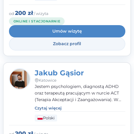
Terapii Zachowania (RTZ). Dużą wagę
przykładam do relacji opartej na empatii,
200 zł
od
/ wizyta
poczuciu bezpieczeństwa i wzajemnym
ONLINE I STACJONARNIE
zrozumieniu.
Umów wizytę
Zobacz profil
Jakub Gąsior
Katowice
Jestem psychologiem, diagnostą ADHD
oraz terapeutą pracującym w nurcie ACT
(Terapia Akceptacji i Zaangażowania). W
kontakcie z pacjentem najważniejsze są dla
Czytaj więcej
mnie serdeczność, zrozumienie i atmosfera
Polski
pełna ciepła. Wierzę, że skuteczna terapia
to wspólne działanie - razem tworzymy
zespół, który szuka rozwiązań.
200 zł
od
/ wizyta