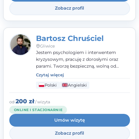
Zobacz profil
Bartosz Chruściel
Gliwice
Jestem psychologiem i interwentem
kryzysowym, pracuję z dorosłymi oraz
parami. Tworzę bezpieczną, wolną od
oceniania przestrzeń, w której można
Czytaj więcej
zostać wysłuchanym i przyjętym takim,
Polski
Angielski
jakim się jest. Konsultacje psychologiczne i
poradnictwo dla par prowadzę także po
angielsku.
200 zł
od
/ wizyta
ONLINE I STACJONARNIE
Umów wizytę
Zobacz profil