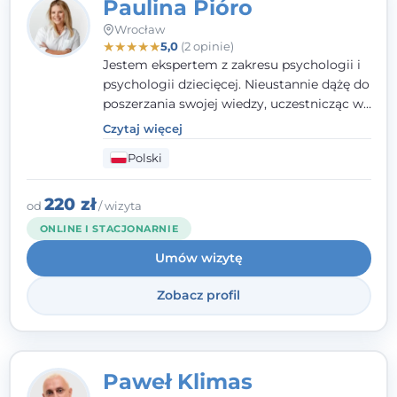
Paulina Pióro
Wrocław
★
★
★
★
★
5,0
(2 opinie)
Jestem ekspertem z zakresu psychologii i
psychologii dziecięcej. Nieustannie dążę do
poszerzania swojej wiedzy, uczestnicząc w
różnorodnych szkoleniach. Pracując z
Czytaj więcej
dziećmi, młodzieżą i młodymi dorosłymi
Polski
niezwykle ważne jest dla mnie poczucie
bezpieczeństwa, zrozumienia oraz wolności
w wyrażaniu swojego zdania. Kieruję się
220 zł
od
/ wizyta
etyką zawodową, wierząc, że każdy
ONLINE I STACJONARNIE
człowiek powinien otrzymać wsparcie i
Umów wizytę
pomoc, by poradzić sobie ze swoimi
problemami.
Zobacz profil
Paweł Klimas