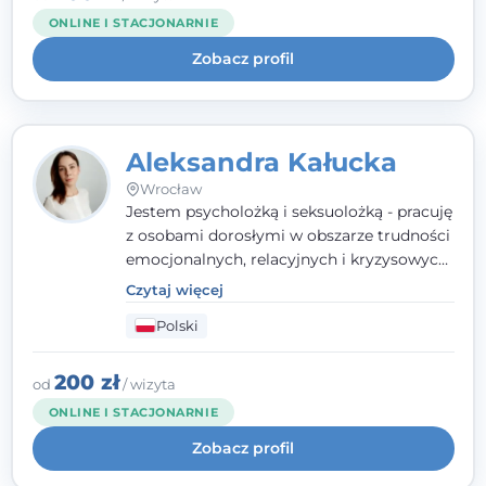
każdego człowieka. Jestem w trakcie
ONLINE I STACJONARNIE
czteroletniej szkoły psychoterapii
Zobacz profil
poznawczo-behawioralnej
rekomendowanej przez PTTPB.
Aleksandra Kałucka
Wrocław
Jestem psycholożką i seksuolożką - pracuję
z osobami dorosłymi w obszarze trudności
emocjonalnych, relacyjnych i kryzysowych,
w tym z osobami po doświadczeniach
Czytaj więcej
przemocy. Ukończyłam psychologię
Polski
kliniczną oraz studia podyplomowe z
interwencji kryzysowej i seksuologii
klinicznej na SWPS we Wrocławiu. W pracy
200 zł
od
/ wizyta
kieruję się empatią, etyką zawodową i
ONLINE I STACJONARNIE
uważnością na potrzeby klienta.
Zobacz profil