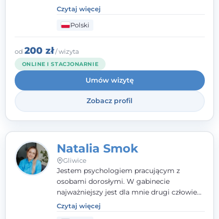
emocjonalne, relacyjne albo znajdującym
Czytaj więcej
się w kryzysie. Liczy się dla mnie
Polski
autentyczna, oparta na zaufaniu relacja
oraz przestrzeń, w której każdy poczuje się
wysłuchany i potraktowany z szacunkiem.
200 zł
od
/ wizyta
ONLINE I STACJONARNIE
Umów wizytę
Zobacz profil
Natalia Smok
Gliwice
Jestem psychologiem pracującym z
osobami dorosłymi. W gabinecie
najważniejszy jest dla mnie drugi człowiek
- wierzę, że empatia, autentyczność i pełne
Czytaj więcej
zaangażowanie tworzą bezpieczną