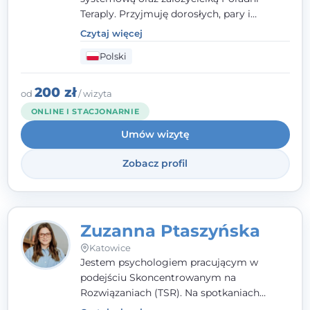
Teraply. Przyjmuję dorosłych, pary i
rodziny, dobierając metody do
Czytaj więcej
indywidualnych zasobów pacjenta. Wierzę
Polski
w drzemiące w Tobie zasoby, które
pozwolą Ci wyjść z kryzysu - a jeśli jeszcze
ich nie widzisz, pomogę Ci je odsłonić.
200 zł
od
/ wizyta
ONLINE I STACJONARNIE
Umów wizytę
Zobacz profil
Zuzanna Ptaszyńska
Katowice
Jestem psychologiem pracującym w
podejściu Skoncentrowanym na
Rozwiązaniach (TSR). Na spotkaniach
pracuję w sposób dopasowany do Ciebie -