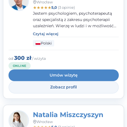
Wrocław
★
★
★
★
★
5,0
(3 opinie)
Jestem psychologiem, psychoterapeutą
oraz specjalistą z zakresu psychoterapii
uzależnień. Wierzę w ludzi i w możliwość
wprowadzenia zmian w ich życiu. Bardzo
Czytaj więcej
często przekonuje się o tym, że każdy z nas,
Polski
w tym Ty i ja, ma wpływ na swoje
szczęście. Należy uwierzyć w siebie i działać
w obranym kierunku.
300 zł
od
/ wizyta
ONLINE
Umów wizytę
Zobacz profil
Natalia Miszczyszyn
Wrocław
5,0
(2 opinie)