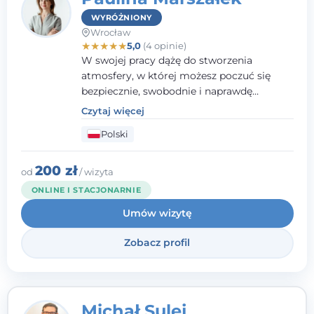
WYRÓŻNIONY
Wrocław
★
★
★
★
★
5,0
(4 opinie)
W swojej pracy dążę do stworzenia
atmosfery, w której możesz poczuć się
bezpiecznie, swobodnie i naprawdę
wysłuchany(-a). Zależy mi na
Czytaj więcej
towarzyszeniu Ci w drodze do większego
Polski
dobrostanu, lepszego poznania siebie oraz
budowania wartościowych i
satysfakcjonujących relacji - zarówno z
200 zł
od
/ wizyta
innymi, jak i z samym sobą. Możliwość
ONLINE I STACJONARNIE
bycia częścią tego procesu traktuję jako
Umów wizytę
duże wyróżnienie.
Zobacz profil
Michał Sulej