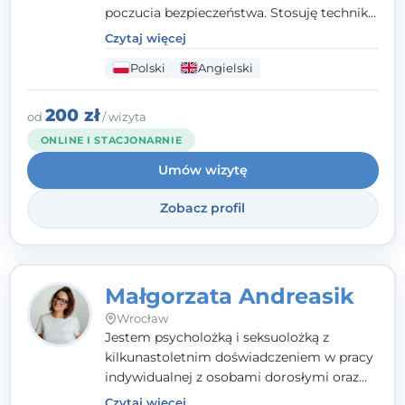
poczucia bezpieczeństwa. Stosuję techniki
poznawczo-behawioralne oraz metody,
Czytaj więcej
które koncentrują się na rozwiązaniach
Polski
Angielski
(TSR). Te polegają na osiąganiu
zamierzonych celów (doprowadzeniu do
rozwiązania trudnych sytuacji) poprzez
200 zł
od
/ wizyta
identyfikowanie i wzmacnianie zasobów
ONLINE I STACJONARNIE
oraz mocnych stron klienta. W swojej
Umów wizytę
pracy korzystam także z metod dialogu
motywacyjnego i treningu uważności.
Zobacz profil
Małgorzata Andreasik
Wrocław
Jestem psycholożką i seksuolożką z
kilkunastoletnim doświadczeniem w pracy
indywidualnej z osobami dorosłymi oraz
parami. Specjalizuję się w obszarze zdrowia
Czytaj więcej