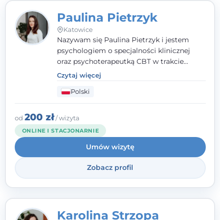
Paulina Pietrzyk
Katowice
Nazywam się Paulina Pietrzyk i jestem
psychologiem o specjalności klinicznej
oraz psychoterapeutką CBT w trakcie
szkolenia. Pracuję z dorosłymi, którzy
Czytaj więcej
szukają wsparcia w trudnych momentach -
Polski
w obliczu lęku, przewlekłego stresu,
natłoku myśli, obniżonego nastroju,
wypalenia czy kryzysu, a także po prostu
200 zł
od
/ wizyta
chcą lepiej poznać siebie.
ONLINE I STACJONARNIE
Umów wizytę
Zobacz profil
Karolina Strzopa