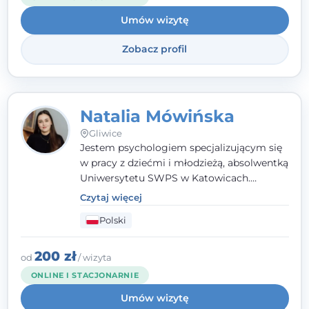
Umów wizytę
Zobacz profil
Natalia Mówińska
Gliwice
Jestem psychologiem specjalizującym się
w pracy z dziećmi i młodzieżą, absolwentką
Uniwersytetu SWPS w Katowicach.
Prowadzę konsultacje oraz terapię
Czytaj więcej
nastawioną na potrzeby dziecka i jego
Polski
rodziny. Najważniejsze jest dla mnie
stworzenie bezpiecznego miejsca, w
którym dziecko czuje się zauważone i
200 zł
od
/ wizyta
zrozumiane.
ONLINE I STACJONARNIE
Umów wizytę