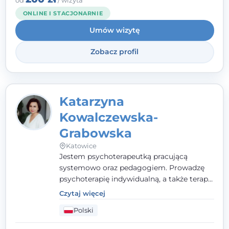
ONLINE I STACJONARNIE
Umów wizytę
Zobacz profil
Katarzyna
Kowalczewska-
Grabowska
Katowice
Jestem psychoterapeutką pracującą
systemowo oraz pedagogiem. Prowadzę
psychoterapię indywidualną, a także terapię
par, małżeństw i rodzin. Patrzę na
Czytaj więcej
człowieka całościowo - w kontekście jego
Polski
relacji z rodziną, pracą i otoczeniem - i
opieram współpracę na Twoich mocnych