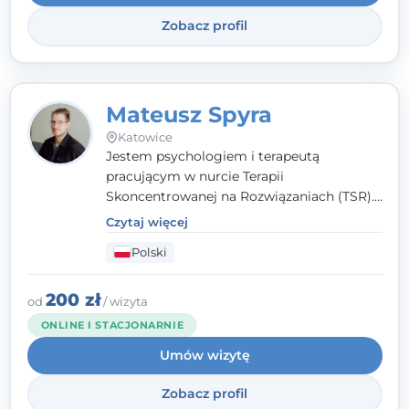
Zobacz profil
Mateusz Spyra
Katowice
Jestem psychologiem i terapeutą
pracującym w nurcie Terapii
Skoncentrowanej na Rozwiązaniach (TSR).
Towarzyszę młodzieży i dorosłym z
Czytaj więcej
empatią, zrozumieniem i bez oceniania.
Polski
Daję przestrzeń do bycia sobą, bo wiem, że
w każdym człowieku jest coś wyjątkowego.
200 zł
od
/ wizyta
ONLINE I STACJONARNIE
Umów wizytę
Zobacz profil