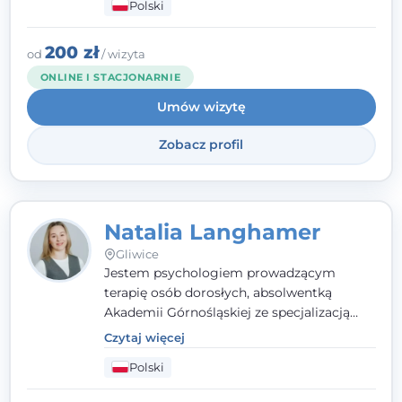
Polski
przestrzeń, będącą podstawą pracy nad
zmianą. W praktyce korzystam m.in. z
narzędzi Racjonalnej Terapii Zachowania.
200 zł
od
/ wizyta
ONLINE I STACJONARNIE
Umów wizytę
Zobacz profil
Natalia Langhamer
Gliwice
Jestem psychologiem prowadzącym
terapię osób dorosłych, absolwentką
Akademii Górnośląskiej ze specjalizacją
kliniczną. Oferuję konsultacje
Czytaj więcej
psychologiczne i pierwszą pomoc
Polski
psychologiczną w kryzysie, przewlekłym
stresie czy obniżonym nastroju. Każde