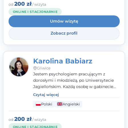
spotkanie traktuję z szacunkiem,
200 zł
od
/ wizyta
uważnością i w atmosferze zaufania.
ONLINE I STACJONARNIE
Umów wizytę
Zobacz profil
Karolina Babiarz
Gliwice
Jestem psychologiem pracującym z
dorosłymi i młodzieżą, po Uniwersytecie
Jagiellońskim. Każdą osobę w gabinecie
traktuję jak osobną historię, którą poznaję,
Czytaj więcej
budując relację opartą na zaufaniu i
Polski
Angielski
empatii. Przyjmuję w Poradni Teraply.pl w
Gliwicach oraz online, po polsku i po
angielsku.
200 zł
od
/ wizyta
ONLINE I STACJONARNIE