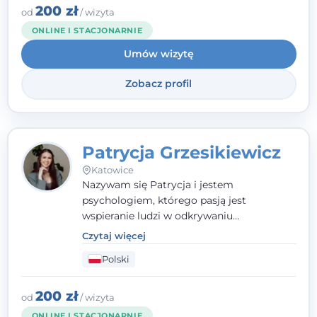
stronach.
200 zł
od
/ wizyta
ONLINE I STACJONARNIE
Umów wizytę
Zobacz profil
Patrycja Grzesikiewicz
Katowice
Nazywam się Patrycja i jestem
psychologiem, którego pasją jest
wspieranie ludzi w odkrywaniu
wewnętrznej siły i radzeniu sobie z
Czytaj więcej
codziennymi trudnościami. Pracuję w
Polski
nurcie poznawczo-behawioralnym, oferując
indywidualne podejście pełne empatii,
zaufania i wsparcia. Jeśli masz za sobą
200 zł
od
/ wizyta
trudny czas, jestem tutaj dla Ciebie.
ONLINE I STACJONARNIE