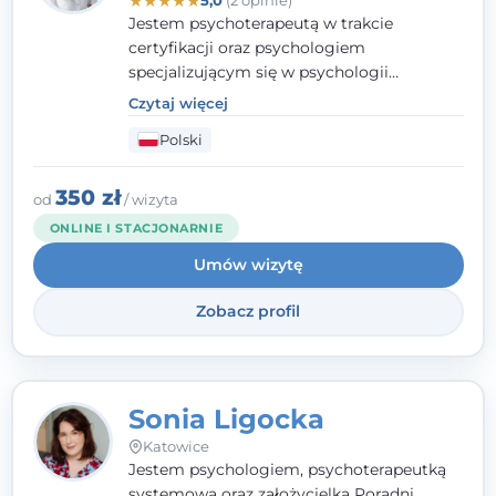
★
★
★
★
★
Jestem psychoterapeutą w trakcie
certyfikacji oraz psychologiem
specjalizującym się w psychologii
klinicznej. Ukończyłam również studia
Czytaj więcej
podyplomowe z Praktycznej Diagnozy
Polski
Psychologicznej. Aktywnie uczestniczę w
działalności Polskiego Towarzystwa
Psychiatrycznego oraz Polskiego
350 zł
od
/ wizyta
Towarzystwa Psychologicznego, a także
ONLINE I STACJONARNIE
jestem członkiem nadzwyczajnym
Umów wizytę
Wielkopolskiego Towarzystwa Terapii
Systemowej.
Zobacz profil
Sonia Ligocka
Katowice
Jestem psychologiem, psychoterapeutką
systemową oraz założycielką Poradni