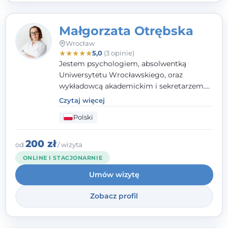
Małgorzata Otrębska
Wrocław
★
★
★
★
★
5,0
(3 opinie)
Jestem psychologiem, absolwentką
Uniwersytetu Wrocławskiego, oraz
wykładowcą akademickim i sekretarzem.
Dodatkowo mam kwalifikacje mediatora,
Czytaj więcej
specjalizując się w sprawach rodzinnych,
Polski
cywilnych oraz karnych.
200 zł
od
/ wizyta
ONLINE I STACJONARNIE
Umów wizytę
Zobacz profil