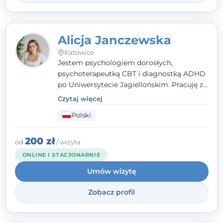
Alicja Janczewska
Katowice
Jestem psychologiem dorosłych,
psychoterapeutką CBT i diagnostką ADHD
po Uniwersytecie Jagiellońskim. Pracuję z
dorosłymi, młodzieżą i dziećmi, opierając
Czytaj więcej
pomoc na zrozumieniu indywidualnych
Polski
potrzeb i więzi zbudowanej na zaufaniu.
Terapia to dla mnie bezpieczne miejsce, w
którym poczujesz się wysłuchany i
200 zł
od
/ wizyta
zrozumiany.
ONLINE I STACJONARNIE
Umów wizytę
Zobacz profil