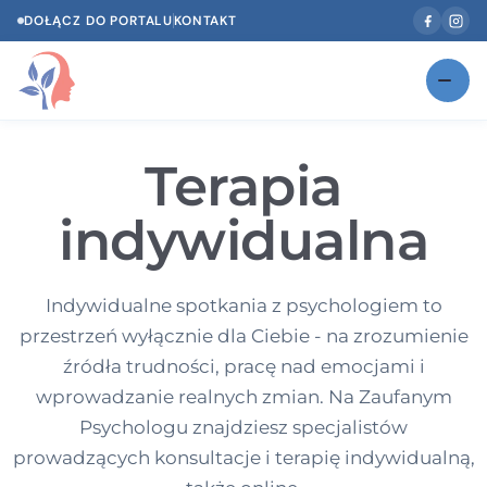
DOŁĄCZ DO PORTALU
KONTAKT
Znajdź swojego specjalistę
NOWOŚĆ
Terapia
Gabinety
NOWOŚĆ
indywidualna
Według specjalizacji
Psycholog w Twoim języku
Indywidualne spotkania z psychologiem to
Diagnozy psychologiczne
przestrzeń wyłącznie dla Ciebie - na zrozumienie
źródła trudności, pracę nad emocjami i
Testy psychologiczne
wprowadzanie realnych zmian. Na Zaufanym
Psychologu znajdziesz specjalistów
Dawka wiedzy
prowadzących konsultacje i terapię indywidualną,
Dla specjalistów