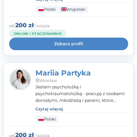
seksualnego, żałoby, kryzysów życiowych i
Polski
Angielski
wypalenia zawodowego. Pracuję w języku
polskim i angielskim, w podejściu
humanistycznym, opartym na
200 zł
od
/ wizyta
partnerstwie i podmiotowości klienta.
ONLINE I STACJONARNIE
Zobacz profil
Mariia Partyka
Wrocław
Jestem psycholożką i
psychotraumatolożką - pracuję z osobami
dorosłymi, młodzieżą i parami, które
doświadczają kryzysów psychicznych,
Czytaj więcej
traumy, stanów lękowych i trudności
Polski
relacyjnych. W pracy kieruję się
uważnością, empatią i głębokim
szacunkiem dla indywidualnej historii
200 zł
od
/ wizyta