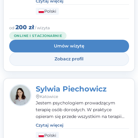
Czytaj więcej
nawet jeśli na starcie nie wiesz dokładnie,
Polski
czego potrzebujesz, odkrywamy to razem,
krok po kroku. Towarzyszę dorosłym oraz
młodzieży od 13. roku życia.
200 zł
od
/ wizyta
ONLINE I STACJONARNIE
Umów wizytę
Zobacz profil
Sylwia Piechowicz
Katowice
Jestem psychologiem prowadzącym
terapię osób dorosłych. W praktyce
opieram się przede wszystkim na terapii
poznawczo-behawioralnej (CBT), a także na
Czytaj więcej
podejściu skoncentrowanym na
Polski
rozwiązaniach (TSR) oraz Racjonalnej