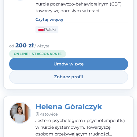
nurcie poznawczo-behawioralnym (CBT)
towarzyszę dorosłym w terapii
indywidualnej oraz nastolatkom od 15. roku
Czytaj więcej
życia. Zależy mi, by naprawdę usłyszeć, z
Polski
czym do mnie przychodzisz, i dobrać
sposób pracy do Ciebie - bez gotowych
schematów i bez oceniania.
200 zł
od
/ wizyta
ONLINE I STACJONARNIE
Umów wizytę
Zobacz profil
Helena Góralczyk
Katowice
Jestem psychologiem i psychoterapeutką
w nurcie systemowym. Towarzyszę
osobom przeżywającym trudności