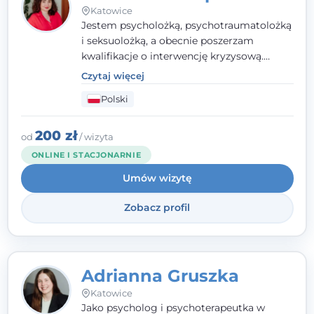
Katowice
Jestem psycholożką, psychotraumatolożką
i seksuolożką, a obecnie poszerzam
kwalifikacje o interwencję kryzysową.
Pracuję w nurcie terapii trzeciej fali, łącząc
Czytaj więcej
metody o potwierdzonej skuteczności.
Polski
Towarzyszę młodzieży, dorosłym i parom w
radzeniu sobie z bolesnymi
doświadczeniami tak, by mogli żyć pełniej.
200 zł
od
/ wizyta
ONLINE I STACJONARNIE
Umów wizytę
Zobacz profil
Adrianna Gruszka
Katowice
Jako psycholog i psychoterapeutka w