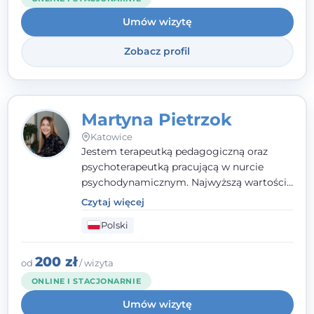
Umów wizytę
Zobacz profil
Martyna Pietrzok
Katowice
Jestem terapeutką pedagogiczną oraz
psychoterapeutką pracującą w nurcie
psychodynamicznym. Najwyższą wartością
jest dla mnie bliska, pełna zrozumienia i
Czytaj więcej
zaangażowania relacja z pacjentem. To
Polski
właśnie ta oparta na zaufaniu więź staje się
przestrzenią, w której można dotrzeć do
źródła trudności i spojrzeć na nie inaczej
200 zł
od
/ wizyta
niż dotąd.
ONLINE I STACJONARNIE
Umów wizytę