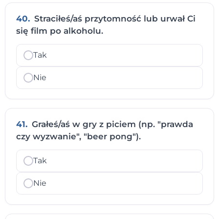
40.
Straciłeś/aś przytomność lub urwał Ci
się film po alkoholu.
Tak
Nie
41.
Grałeś/aś w gry z piciem (np. "prawda
czy wyzwanie", "beer pong").
Tak
Nie