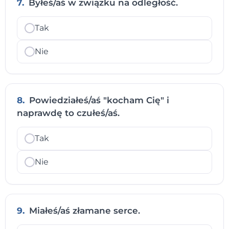
7.
Byłeś/aś w związku na odległość.
Tak
Nie
8.
Powiedziałeś/aś "kocham Cię" i
naprawdę to czułeś/aś.
Tak
Nie
9.
Miałeś/aś złamane serce.