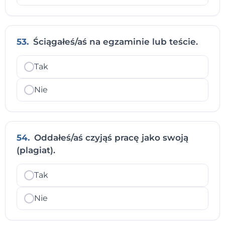
53.
Ściągałeś/aś na egzaminie lub teście.
Tak
Nie
54.
Oddałeś/aś czyjąś pracę jako swoją
(plagiat).
Tak
Nie