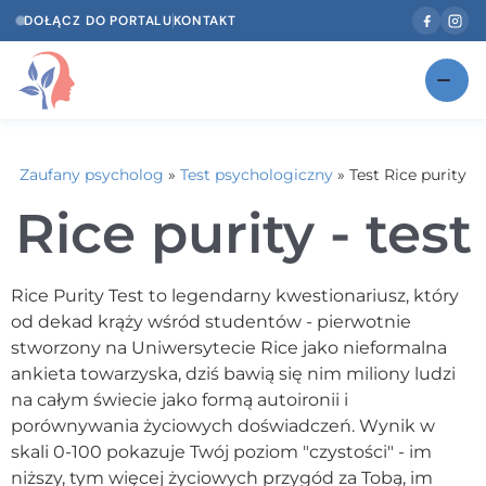
DOŁĄCZ DO PORTALU
KONTAKT
Znajdź swojego specjalistę
NOWOŚĆ
Zaufany psycholog
»
Test psychologiczny
»
Test Rice purity
Gabinety
NOWOŚĆ
Rice purity - test
Według specjalizacji
Psycholog w Twoim języku
Rice Purity Test to legendarny kwestionariusz, który
od dekad krąży wśród studentów - pierwotnie
Diagnozy psychologiczne
stworzony na Uniwersytecie Rice jako nieformalna
ankieta towarzyska, dziś bawią się nim miliony ludzi
Testy psychologiczne
na całym świecie jako formą autoironii i
porównywania życiowych doświadczeń. Wynik w
Dawka wiedzy
skali 0-100 pokazuje Twój poziom "czystości" - im
Dla specjalistów
niższy, tym więcej życiowych przygód za Tobą, im