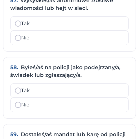
57.
Wysyłałeś/aś anonimowe złośliwe
wiadomości lub hejt w sieci.
Tak
Nie
58.
Byłeś/aś na policji jako podejrzany/a,
świadek lub zgłaszający/a.
Tak
Nie
59.
Dostałeś/aś mandat lub karę od policji