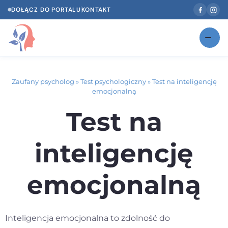
DOŁĄCZ DO PORTALU
KONTAKT
Znajdź swojego specjalistę
NOWOŚĆ
Zaufany psycholog
»
Test psychologiczny
»
Test na inteligencję
Gabinety
NOWOŚĆ
emocjonalną
Test na
Według specjalizacji
Psycholog w Twoim języku
inteligencję
Diagnozy psychologiczne
emocjonalną
Testy psychologiczne
Dawka wiedzy
Inteligencja emocjonalna to zdolność do
Dla specjalistów