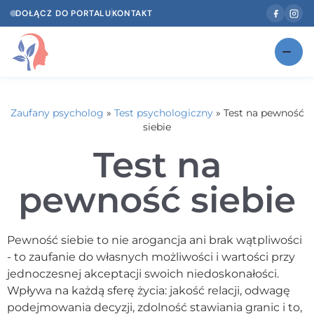
DOŁĄCZ DO PORTALU
KONTAKT
Znajdź swojego specjalistę
NOWOŚĆ
Zaufany psycholog
»
Test psychologiczny
»
Test na pewność
Gabinety
NOWOŚĆ
siebie
Test na
Według specjalizacji
Psycholog w Twoim języku
pewność siebie
Diagnozy psychologiczne
Pewność siebie to nie arogancja ani brak wątpliwości
Testy psychologiczne
- to zaufanie do własnych możliwości i wartości przy
jednoczesnej akceptacji swoich niedoskonałości.
Dawka wiedzy
Wpływa na każdą sferę życia: jakość relacji, odwagę
podejmowania decyzji, zdolność stawiania granic i to,
Dla specjalistów