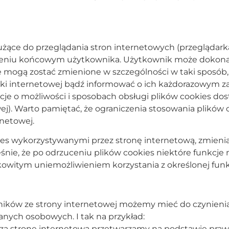
ące do przeglądania stron internetowych (przeglądark
zeniu końcowym użytkownika. Użytkownik może dokona
te mogą zostać zmienione w szczególności w taki sposó
rki internetowej bądź informować o ich każdorazowym 
cje o możliwości i sposobach obsługi plików cookies do
j). Warto pamiętać, że ograniczenia stosowania plików
rnetowej.
s wykorzystywanymi przez stronę internetową, zmieniaj
śnie, że po odrzuceniu plików cookies niektóre funkcje 
łkowitym uniemożliwieniem korzystania z określonej funk
ników ze strony internetowej możemy mieć do czynieni
danych osobowych. I tak na przykład:
zą stronę internetową przetwarzamy na podstawie praw