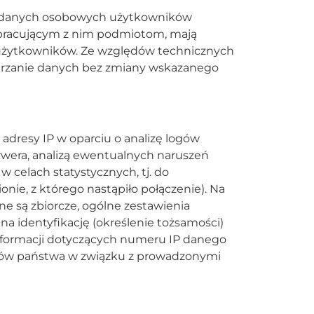
ch danych osobowych użytkowników
łpracującym z nim podmiotom, mają
h użytkowników. Ze względów technicznych
arzanie danych bez zmiany wskazanego
 adresy IP w oparciu o analizę logów
wera, analizą ewentualnych naruszeń
 celach statystycznych, tj. do
nie, z którego nastąpiło połączenie). Na
 są zbiorcze, ogólne zestawienia
na identyfikację (określenie tożsamości)
nformacji dotyczących numeru IP danego
anów państwa w związku z prowadzonymi