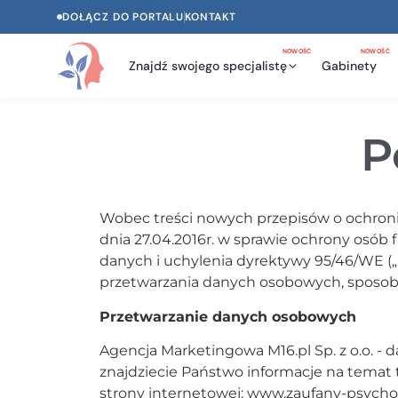
DOŁĄCZ DO PORTALU
KONTAKT
NOWOŚĆ
NOWOŚĆ
Znajdź swojego specjalistę
Gabinety
P
Wobec treści nowych przepisów o ochroni
dnia 27.04.2016r. w sprawie ochrony osó
danych i uchylenia dyrektywy 95/46/WE 
przetwarzania danych osobowych, sposoba
Przetwarzanie danych osobowych
Agencja Marketingowa M16.pl Sp. z o.o. -
znajdziecie Państwo informacje na temat
strony internetowej: www.zaufany-psycho