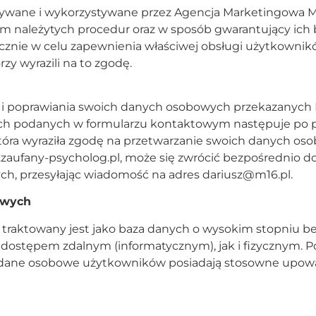
ne i wykorzystywane przez Agencja Marketingowa M16.p
em należytych procedur oraz w sposób gwarantujący ich
cznie w celu zapewnienia właściwej obsługi użytkownikó
y wyrazili na to zgodę.
i poprawiania swoich danych osobowych przekazanych 
ch podanych w formularzu kontaktowym następuje po pr
tóra wyraziła zgodę na przetwarzanie swoich danych os
aufany-psycholog.pl, może się zwrócić bezpośrednio do 
ych, przesyłając wiadomość na adres dariusz@m16.pl.
owych
raktowany jest jako baza danych o wysokim stopniu b
ostępem zdalnym (informatycznym), jak i fizycznym. P
 dane osobowe użytkowników posiadają stosowne upowa