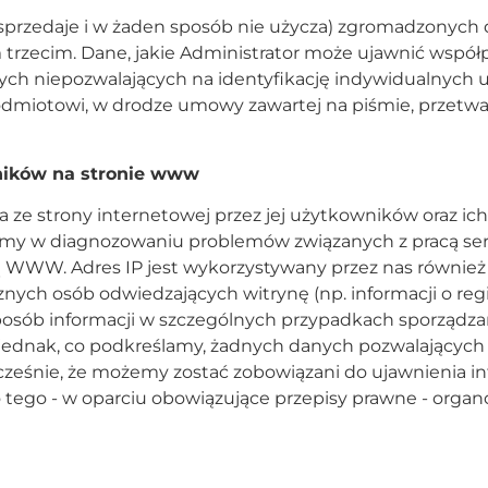
e sprzedaje i w żaden sposób nie użycza) zgromadzony
trzecim. Dane, jakie Administrator może ujawnić wspó
nych niepozwalających na identyfikację indywidualnyc
dmiotowi, w drodze umowy zawartej na piśmie, przetw
ników na stronie www
 ze strony internetowej przez jej użytkowników oraz ich
emy w diagnozowaniu problemów związanych z pracą ser
 WWW. Adres IP jest wykorzystywany przez nas również w
ych osób odwiedzających witrynę (np. informacji o regio
sób informacji w szczególnych przypadkach sporządzane
ą jednak, co podkreślamy, żadnych danych pozwalających 
ześnie, że możemy zostać zobowiązani do ujawnienia i
 tego - w oparciu obowiązujące przepisy prawne - org