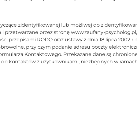
tyczące zidentyfikowanej lub możliwej do zidentyfikowan
 przetwarzane przez stronę www.zaufany-psycholog.pl,
i przepisami RODO oraz ustawy z dnia 18 lipca 2002 r. 
rowolne, przy czym podanie adresu poczty elektroniczn
: Formularza Kontaktowego. Przekazane dane są chronion
 do kontaktów z użytkownikami, niezbędnych w ramach 