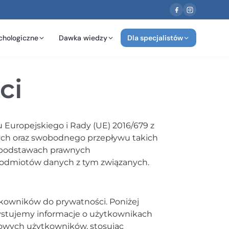
chologiczne
Dawka wiedzy
Dla specjalistów
ci
Europejskiego i Rady (UE) 2016/679 z
wych oraz swobodnego przepływu takich
o podstawach prawnych
 podmiotów danych z tym związanych.
tkowników do prywatności. Poniżej
ystujemy informacje o użytkownikach
bowych użytkowników, stosując