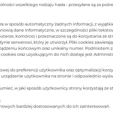
lności wszelkiego rodzaju hasła - przesyłane są za po
ra w sposób automatyczny żadnych informacji, z wyjątki
) stanowią dane informatyczne, w szczególności pliki tek
rze, komórce) i przeznaczone są do korzystania ze str
ynie serwerowi, który je utworzył. Pliki cookies zawieraj
rządzeniu końcowym oraz unikalny numer. Podmiotem z
ookies oraz uzyskującym do nich dostęp jest Administr
owej do preferencji użytkownika oraz optymalizacji korz
ać urządzenie użytkownika na stronie i odpowiednio wyśw
zumieć, w jaki sposób użytkownicy strony korzystają ze s
;
amowych bardziej dostosowanych do ich zainteresowań.