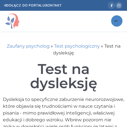
DOŁĄCZ DO PORTALU
KONTAKT
Znajdź swojego specjalistę
NOWOŚĆ
Zaufany psycholog
»
Test psychologiczny
»
Test na
Gabinety
NOWOŚĆ
dysleksję
Według specjalizacji
Test na
Psycholog w Twoim języku
dysleksję
Diagnozy psychologiczne
Dysleksja to specyficzne zaburzenie neurorozwojowe,
Testy psychologiczne
które objawia się trudnościami w nauce czytania i
Dawka wiedzy
pisania - mimo prawidłowej inteligencji, właściwej
edukacji i dobrego wzroku. Wbrew pozorom nie
Dla specjalistów
znika w dorosłości: wiele osób funkcjonuje latami z