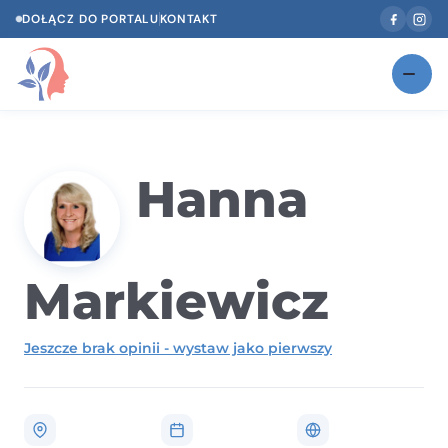
DOŁĄCZ DO PORTALU
KONTAKT
Znajdź swojego specjalistę
NOWOŚĆ
Gabinety
Hanna
NOWOŚĆ
Według specjalizacji
Psycholog w Twoim języku
Markiewicz
Diagnozy psychologiczne
Jeszcze brak opinii - wystaw jako pierwszy
Testy psychologiczne
Dawka wiedzy
Dla specjalistów