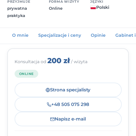
PRZYJMUJE
FORMA WIZYTY
JĘZYKI
Polski
prywatna
Online
Kontakt
praktyka
Dołącz do portalu
O mnie
Specjalizacje i ceny
Opinie
Gabinet 
200 zł
Konsultacja od
/ wizyta
ONLINE
Strona specjalisty
+48 505 075 298
Napisz e-mail