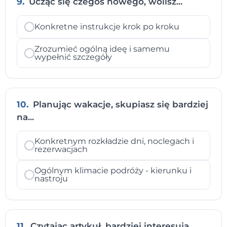
9.
Ucząc się czegoś nowego, wolisz...
Konkretne instrukcje krok po kroku
Zrozumieć ogólną ideę i samemu
wypełnić szczegóły
10.
Planując wakacje, skupiasz się bardziej
na...
Konkretnym rozkładzie dni, noclegach i
rezerwacjach
Ogólnym klimacie podróży - kierunku i
nastroju
11.
Czytając artykuł, bardziej interesują