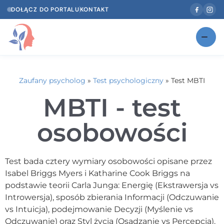
DOŁĄCZ DO PORTALU
KONTAKT
Znajdź swojego specjalistę
NOWOŚĆ
Zaufany psycholog
»
Test psychologiczny
»
Test MBTI
Gabinety
NOWOŚĆ
MBTI - test
Według specjalizacji
osobowości
Psycholog w Twoim języku
Diagnozy psychologiczne
Test bada cztery wymiary osobowości opisane przez
Isabel Briggs Myers i Katharine Cook Briggs na
Testy psychologiczne
podstawie teorii Carla Junga: Energię (Ekstrawersja vs
Introwersja), sposób zbierania Informacji (Odczuwanie
Dawka wiedzy
vs Intuicja), podejmowanie Decyzji (Myślenie vs
Dla specjalistów
Odczuwanie) oraz Styl życia (Osądzanie vs Percepcja).