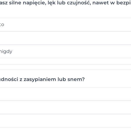
z silne napięcie, lęk lub czujność, nawet w bezp
to
nigdy
udności z zasypianiem lub snem?