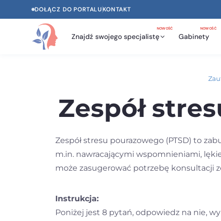
DOŁĄCZ DO PORTALU
KONTAKT
NOWOŚĆ
NOWOŚĆ
Znajdź swojego specjalistę
Gabinety
Zau
Zespół stre
Zespół stresu pourazowego (PTSD) to zabu
m.in. nawracającymi wspomnieniami, lękie
może zasugerować potrzebę konsultacji ze 
Instrukcja:
Poniżej jest 8 pytań, odpowiedz na nie, w