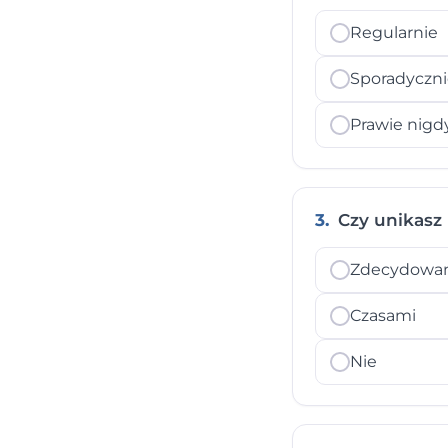
Regularnie
Sporadyczn
Prawie nigd
3.
Czy unikasz m
Zdecydowan
Czasami
Nie