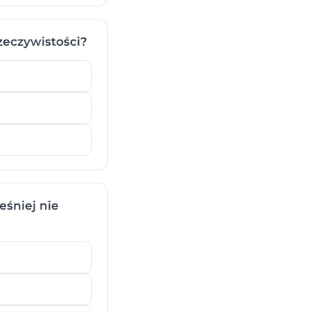
zeczywistości?
eśniej nie