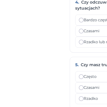
4.
Czy odczuwas
sytuacjach?
Bardzo częs
Czasami
Rzadko lub 
5.
Czy masz tr
Często
Czasami
Rzadko