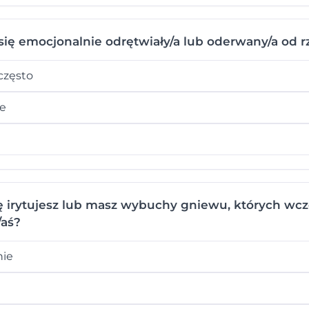
się emocjonalnie odrętwiały/a lub oderwany/a od r
często
ie
ę irytujesz lub masz wybuchy gniewu, których wcz
/aś?
nie