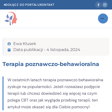
DOŁĄCZ DO PORTALU
KONTAKT
Znajdź swojego specjalistę
NOWOŚĆ
Ewa Klusek
Gabinety
NOWOŚĆ
Data publikacji -
4 listopada, 2024
Według specjalizacji
Terapia poznawczo-behawioralna
Psycholog w Twoim języku
Diagnozy psychologiczne
W ostatnich latach terapia poznawczo behawioralna
zyskuje na popularności. Jeżeli rozważasz podjęcie
Testy psychologiczne
terapii lub chcesz dowiedzieć się więcej na czym
Dawka wiedzy
polega CBT oraz jak wygląda przebieg terapii, ten
artykuł może okazać się dla Ciebie pomocny!
Dla specjalistów