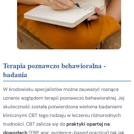
Terapia poznawczo behawioralna -
badania
W środowisku specjalistów można zauważyć rosnące
uznanie względem terapii poznawczo behawioralnej. Jej
skuteczność została potwierdzona wieloma badaniami
klinicznymi CBT tego rodzaju w leczeniu różnorodnych
trudności. CBT zalicza się do
praktyki opartej na
dowodach
(EBP, ang.
evidence-based practice
) tak jak