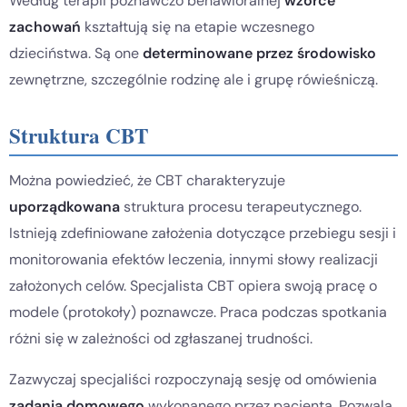
Według terapii poznawczo behawioralnej
wzorce
zachowań
kształtują się na etapie wczesnego
dzieciństwa. Są one
determinowane przez środowisko
zewnętrzne, szczególnie rodzinę ale i grupę rówieśniczą.
Struktura CBT
Można powiedzieć, że CBT charakteryzuje
uporządkowana
struktura procesu terapeutycznego.
Istnieją zdefiniowane założenia dotyczące przebiegu sesji i
monitorowania efektów leczenia, innymi słowy realizacji
założonych celów. Specjalista CBT opiera swoją pracę o
modele (protokoły) poznawcze. Praca podczas spotkania
różni się w zależności od zgłaszanej trudności.
Zazwyczaj specjaliści rozpoczynają sesję od omówienia
zadania domowego
wykonanego przez pacjenta. Pozwala