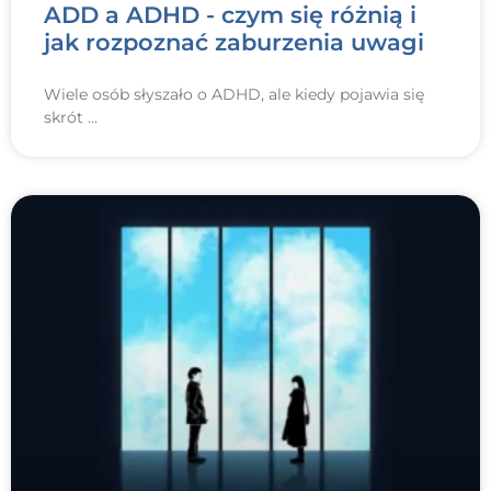
ADD a ADHD - czym się różnią i
jak rozpoznać zaburzenia uwagi
Wiele osób słyszało o ADHD, ale kiedy pojawia się
skrót