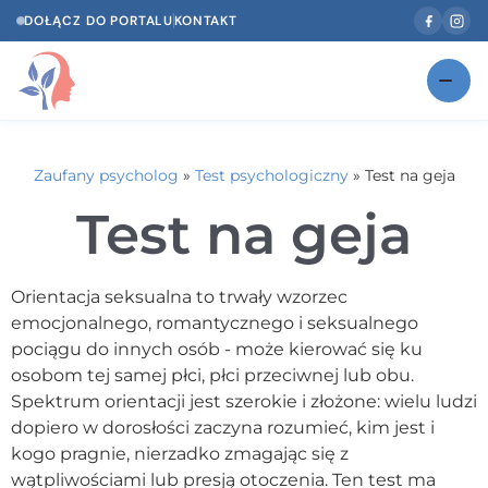
DOŁĄCZ DO PORTALU
KONTAKT
Znajdź swojego specjalistę
NOWOŚĆ
Zaufany psycholog
»
Test psychologiczny
»
Test na geja
Gabinety
NOWOŚĆ
Test na geja
Według specjalizacji
Psycholog w Twoim języku
Orientacja seksualna to trwały wzorzec
emocjonalnego, romantycznego i seksualnego
Diagnozy psychologiczne
pociągu do innych osób - może kierować się ku
osobom tej samej płci, płci przeciwnej lub obu.
Testy psychologiczne
Spektrum orientacji jest szerokie i złożone: wielu ludzi
dopiero w dorosłości zaczyna rozumieć, kim jest i
Dawka wiedzy
kogo pragnie, nierzadko zmagając się z
Dla specjalistów
wątpliwościami lub presją otoczenia. Ten test ma