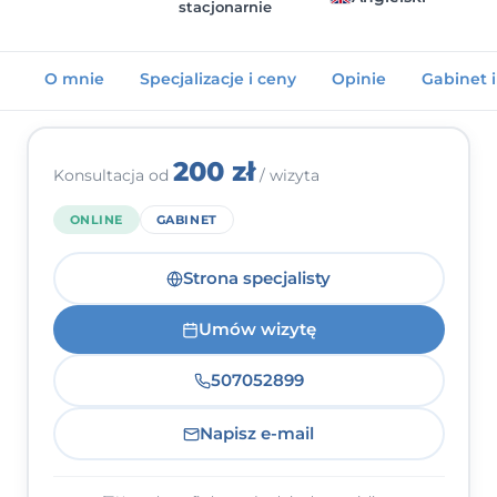
stacjonarnie
Kontakt
O mnie
Specjalizacje i ceny
Opinie
Gabinet 
Dołącz do portalu
200 zł
Konsultacja od
/ wizyta
ONLINE
GABINET
Strona specjalisty
Umów wizytę
507052899
Napisz e-mail