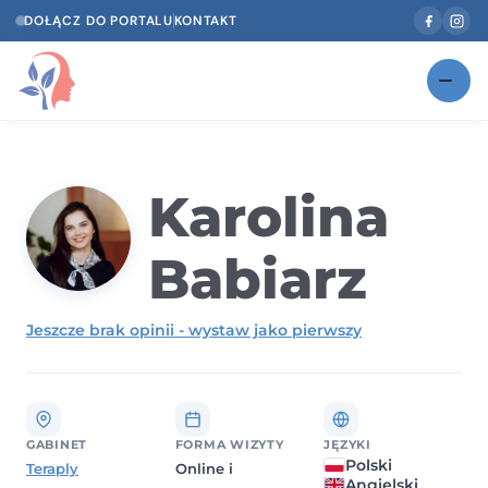
DOŁĄCZ DO PORTALU
KONTAKT
Znajdź swojego specjalistę
NOWOŚĆ
Gabinety
Karolina
NOWOŚĆ
Według specjalizacji
Babiarz
Psycholog w Twoim języku
Jeszcze brak opinii - wystaw jako pierwszy
Diagnozy psychologiczne
Testy psychologiczne
Dawka wiedzy
GABINET
FORMA WIZYTY
JĘZYKI
Polski
Teraply
Online i
Dla specjalistów
Angielski