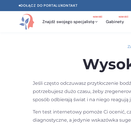
DOŁĄCZ DO PORTALU
KONTAKT
NOWOŚĆ
NOWOŚĆ
Znajdź swojego specjalistę
Gabinety
Z
Wysok
Jeśli często odczuwasz przytłoczenie bodź
potrzebujesz dużo czasu, żeby zregenerować
sposób odbierają świat i na niego reagują 
Ten test internetowy pomoże Ci ocenić, c
diagnostyczne, a jedynie wskazówka sugeru