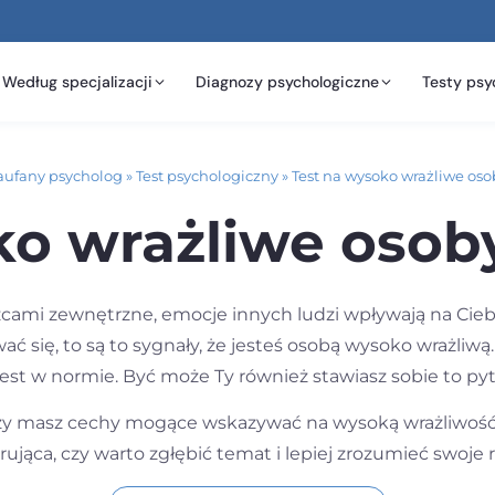
Według specjalizacji
Diagnozy psychologiczne
Testy psy
aufany psycholog
»
Test psychologiczny
»
Test na wysoko wrażliwe oso
o wrażliwe osoby 
cami zewnętrzne, emocje innych ludzi wpływają na Ciebi
 się, to są to sygnały, że jesteś osobą wysoko wrażliwą. 
jest w normie. Być może Ty również stawiasz sobie to pytan
zy masz cechy mogące wskazywać na wysoką wrażliwość. P
jąca, czy warto zgłębić temat i lepiej zrozumieć swoje r