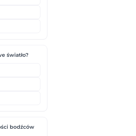
we światło?
lości bodźców