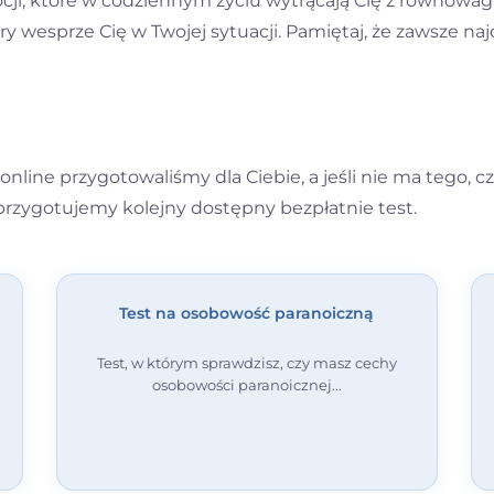
ji, które w codziennym życiu wytrącają Cię z równowag
 wesprze Cię w Twojej sytuacji. Pamiętaj, że zawsze najc
nline przygotowaliśmy dla Ciebie, a jeśli nie ma tego, cz
 przygotujemy kolejny dostępny bezpłatnie test.
Test na osobowość paranoiczną
Test, w którym sprawdzisz, czy masz cechy
osobowości paranoicznej