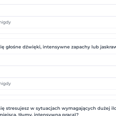
nigdy
ę głośne dźwięki, intensywne zapachy lub jaskra
nigdy
ię stresujesz w sytuacjach wymagających dużej i
 miejsca, tłumy, intensywna praca)?