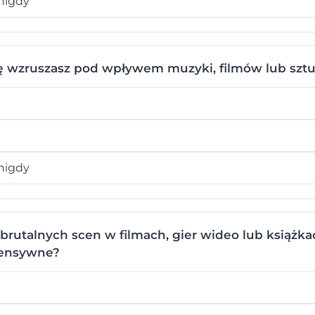
nigdy
ę wzruszasz pod wpływem muzyki, filmów lub sztu
nigdy
brutalnych scen w filmach, gier wideo lub książkac
tensywne?