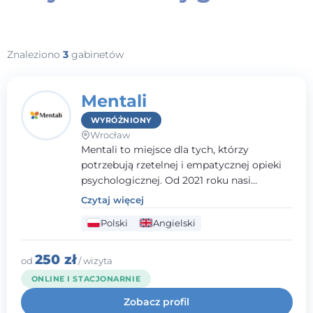
Kontakt
Znaleziono
3
gabinetów
Dołącz do portalu
Mentali
WYRÓŻNIONY
Wrocław
Mentali to miejsce dla tych, którzy
potrzebują rzetelnej i empatycznej opieki
psychologicznej. Od 2021 roku nasi
specjaliści świadczą wszechstronną pomoc
Czytaj więcej
osobom w różnym wieku - zarówno w
Polski
Angielski
gabinecie we Wrocławiu, jak i w formie
wizyt zdalnych.
250 zł
od
/ wizyta
ONLINE I STACJONARNIE
Zobacz profil