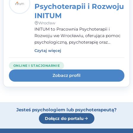
Psychoterapii i Rozwoju
INITUM
Wrocław
INITUM to Pracownia Psychoterapii i
Rozwoju we Wrocławiu, oferująca pomoc
psychologiczną, psychoterapię oraz
wsparcie w rozwoju osobistym i
Czytaj więcej
relacyjnym. Zespół tworzą psychologowie,
psychoterapeuci i specjaliści pracujący z
ONLINE I STACJONARNIE
osobami dorosłymi, dziećmi, młodzieżą,
parami oraz rodzinami. Spotkania
Zobacz profil
odbywają się stacjonarnie we Wrocławiu
oraz online.
Jesteś psychologiem lub psychoterapeutą?
Dołącz do portalu