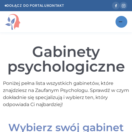
DOŁĄCZ DO PORTALU
KONTAKT
Znajdź swojego specjalistę
NOWOŚĆ
Gabinety
Gabinety
NOWOŚĆ
psychologiczne
Według specjalizacji
Psycholog w Twoim języku
Poniżej pełna lista wszystkich gabinetów, które
znajdziesz na Zaufanym Psychologu. Sprawdź w czym
Diagnozy psychologiczne
dokładnie się specjalizują i wybierz ten, który
Testy psychologiczne
odpowiada Ci najbardziej!
Dawka wiedzy
Wybierz swój gabinet
Dla specjalistów