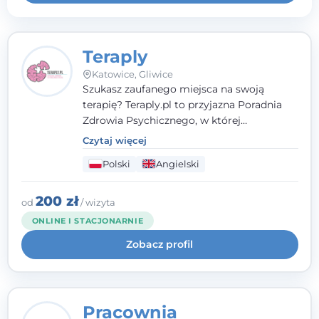
Teraply
Katowice, Gliwice
Szukasz zaufanego miejsca na swoją
terapię? Teraply.pl to przyjazna Poradnia
Zdrowia Psychicznego, w której
skorzystasz z pomocy sprawdzonych
Czytaj więcej
specjalistów. Łatwo dobierzesz dogodny
Polski
Angielski
termin i szybko, bez kolejek, zarezerwujesz
wizytę - również w formie online.
200 zł
od
/ wizyta
ONLINE I STACJONARNIE
Zobacz profil
Pracownia