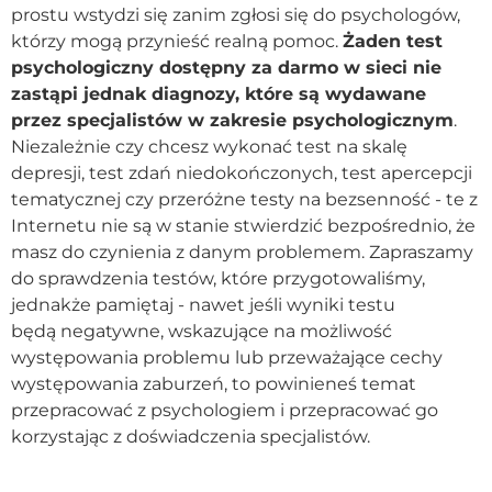
prostu wstydzi się zanim zgłosi się do psychologów,
Kontakt
którzy mogą przynieść realną pomoc.
Żaden test
psychologiczny dostępny za darmo w sieci nie
zastąpi jednak diagnozy, które są wydawane
Dołącz do portalu
przez specjalistów w zakresie psychologicznym
.
Niezależnie czy chcesz wykonać test na skalę
depresji, test zdań niedokończonych, test apercepcji
tematycznej czy przeróżne testy na bezsenność - te z
Internetu nie są w stanie stwierdzić bezpośrednio, że
masz do czynienia z danym problemem. Zapraszamy
do sprawdzenia testów, które przygotowaliśmy,
jednakże pamiętaj - nawet jeśli wyniki testu
będą negatywne, wskazujące na możliwość
występowania problemu lub przeważające cechy
występowania zaburzeń, to powinieneś temat
przepracować z psychologiem i przepracować go
korzystając z doświadczenia specjalistów.