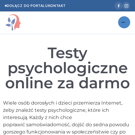
DOŁĄCZ DO PORTALU
KONTAKT
Znajdź swojego specjalistę
NOWOŚĆ
Testy
Gabinety
NOWOŚĆ
psychologiczne
Według specjalizacji
online za darmo
Psycholog w Twoim języku
Diagnozy psychologiczne
Wiele osób dorosłych i dzieci przemierza Internet,
Testy psychologiczne
żeby znaleźć testy psychologiczne, które ich
interesują. Każdy z nich chce
Dawka wiedzy
poprawić samoświadomość, dojść do sedna powodu
gorszego funkcjonowania w społeczeństwie czy po
Dla specjalistów