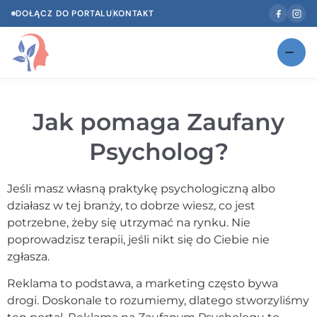
DOŁĄCZ DO PORTALU
KONTAKT
Znajdź swojego specjalistę
NOWOŚĆ
Jak pomaga Zaufany
Gabinety
NOWOŚĆ
Psycholog?
Według specjalizacji
Psycholog w Twoim języku
Jeśli masz własną praktykę psychologiczną albo
działasz w tej branży, to dobrze wiesz, co jest
Diagnozy psychologiczne
potrzebne, żeby się utrzymać na rynku. Nie
poprowadzisz terapii, jeśli nikt się do Ciebie nie
Testy psychologiczne
zgłasza.
Dawka wiedzy
Reklama to podstawa, a marketing często bywa
drogi. Doskonale to rozumiemy, dlatego stworzyliśmy
Dla specjalistów