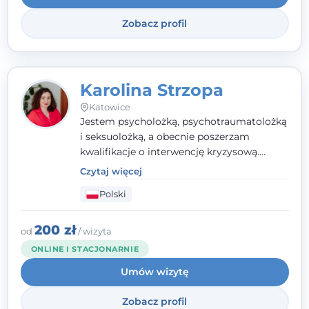
Zobacz profil
Karolina Strzopa
Katowice
Jestem psycholożką, psychotraumatolożką
i seksuolożką, a obecnie poszerzam
kwalifikacje o interwencję kryzysową.
Pracuję w nurcie terapii trzeciej fali, łącząc
Czytaj więcej
metody o potwierdzonej skuteczności.
Polski
Towarzyszę młodzieży, dorosłym i parom w
radzeniu sobie z bolesnymi
doświadczeniami tak, by mogli żyć pełniej.
200 zł
od
/ wizyta
ONLINE I STACJONARNIE
Umów wizytę
Zobacz profil