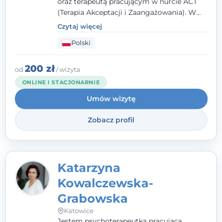
oraz terapeutą pracującym w nurcie ACT
(Terapia Akceptacji i Zaangażowania). W
kontakcie z pacjentem najważniejsze są dla
Czytaj więcej
mnie serdeczność, zrozumienie i atmosfera
Polski
pełna ciepła. Wierzę, że skuteczna terapia
to wspólne działanie - razem tworzymy
zespół, który szuka rozwiązań.
200 zł
od
/ wizyta
ONLINE I STACJONARNIE
Umów wizytę
Zobacz profil
Katarzyna
Kowalczewska-
Grabowska
Katowice
Jestem psychoterapeutką pracującą