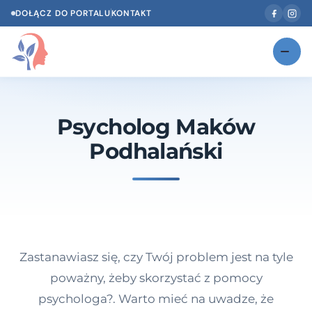
DOŁĄCZ DO PORTALU
KONTAKT
Znajdź swojego specjalistę
NOWOŚĆ
Psycholog Maków
Gabinety
NOWOŚĆ
Podhalański
Według specjalizacji
Psycholog w Twoim języku
Diagnozy psychologiczne
Testy psychologiczne
Zastanawiasz się, czy Twój problem jest na tyle
Dawka wiedzy
poważny, żeby skorzystać z pomocy
psychologa?. Warto mieć na uwadze, że
Dla specjalistów