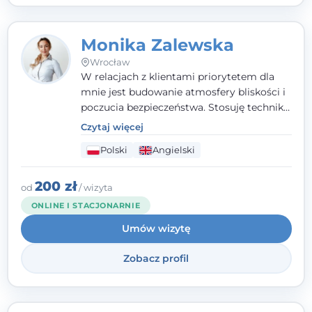
Monika Zalewska
Wrocław
W relacjach z klientami priorytetem dla
mnie jest budowanie atmosfery bliskości i
poczucia bezpieczeństwa. Stosuję techniki
poznawczo-behawioralne oraz metody,
Czytaj więcej
które koncentrują się na rozwiązaniach
Polski
Angielski
(TSR). Te polegają na osiąganiu
zamierzonych celów (doprowadzeniu do
rozwiązania trudnych sytuacji) poprzez
200 zł
od
/ wizyta
identyfikowanie i wzmacnianie zasobów
ONLINE I STACJONARNIE
oraz mocnych stron klienta. W swojej
Umów wizytę
pracy korzystam także z metod dialogu
motywacyjnego i treningu uważności.
Zobacz profil