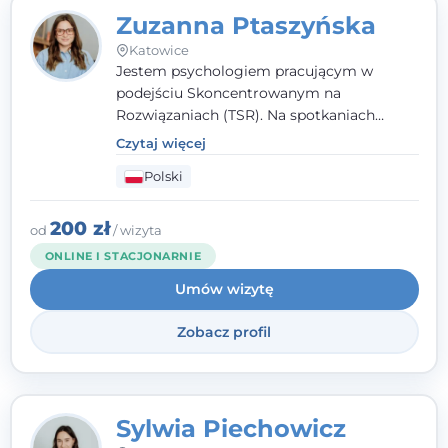
Zuzanna Ptaszyńska
Katowice
Jestem psychologiem pracującym w
podejściu Skoncentrowanym na
Rozwiązaniach (TSR). Na spotkaniach
pracuję w sposób dopasowany do Ciebie -
Czytaj więcej
nawet jeśli na starcie nie wiesz dokładnie,
Polski
czego potrzebujesz, odkrywamy to razem,
krok po kroku. Towarzyszę dorosłym oraz
młodzieży od 13. roku życia.
200 zł
od
/ wizyta
ONLINE I STACJONARNIE
Umów wizytę
Zobacz profil
Sylwia Piechowicz