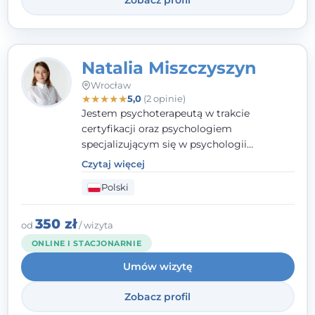
Natalia Miszczyszyn
Wrocław
★
★
★
★
★
5,0
(2 opinie)
Jestem psychoterapeutą w trakcie
certyfikacji oraz psychologiem
specjalizującym się w psychologii
klinicznej. Ukończyłam również studia
Czytaj więcej
podyplomowe z Praktycznej Diagnozy
Polski
Psychologicznej. Aktywnie uczestniczę w
działalności Polskiego Towarzystwa
Psychiatrycznego oraz Polskiego
350 zł
od
/ wizyta
Towarzystwa Psychologicznego, a także
ONLINE I STACJONARNIE
jestem członkiem nadzwyczajnym
Umów wizytę
Wielkopolskiego Towarzystwa Terapii
Systemowej.
Zobacz profil