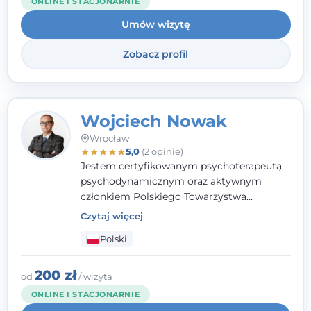
ONLINE I STACJONARNIE
Umów wizytę
Zobacz profil
Wojciech Nowak
Wrocław
★
★
★
★
★
5,0
(2 opinie)
Jestem certyfikowanym psychoterapeutą
psychodynamicznym oraz aktywnym
członkiem Polskiego Towarzystwa
Psychoterapii Psychodynamicznej
. W
Czytaj więcej
mojej pracy zawodowej kładę duży nacisk
Polski
na uważne słuchanie Pacjenta. Interesuje
mnie szczególnie psychoterapia zaburzeń
osobowości, zaburzeń nerwicowych i
200 zł
od
/ wizyta
lękowych, a także zagadnienia związane z
ONLINE I STACJONARNIE
małżeństwem i rodziną, w tym problemy w