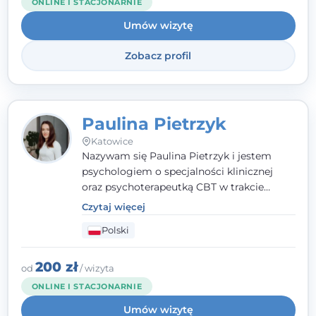
ONLINE I STACJONARNIE
Umów wizytę
Zobacz profil
Paulina Pietrzyk
Katowice
Nazywam się Paulina Pietrzyk i jestem
psychologiem o specjalności klinicznej
oraz psychoterapeutką CBT w trakcie
szkolenia. Pracuję z dorosłymi, którzy
Czytaj więcej
szukają wsparcia w trudnych momentach -
Polski
w obliczu lęku, przewlekłego stresu,
natłoku myśli, obniżonego nastroju,
wypalenia czy kryzysu, a także po prostu
200 zł
od
/ wizyta
chcą lepiej poznać siebie.
ONLINE I STACJONARNIE
Umów wizytę