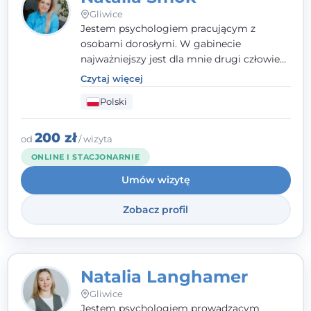
Gliwice
Jestem psychologiem pracującym z
osobami dorosłymi. W gabinecie
najważniejszy jest dla mnie drugi człowiek
- wierzę, że empatia, autentyczność i pełne
Czytaj więcej
zaangażowanie tworzą bezpieczną
Polski
przestrzeń, będącą podstawą pracy nad
zmianą. W praktyce korzystam m.in. z
narzędzi Racjonalnej Terapii Zachowania.
200 zł
od
/ wizyta
ONLINE I STACJONARNIE
Umów wizytę
Zobacz profil
Natalia Langhamer
Gliwice
Jestem psychologiem prowadzącym