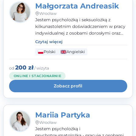
Małgorzata Andreasik
Wrocław
Jestem psycholożką i seksuolożką z
kilkunastoletnim doświadczeniem w pracy
indywidualnej z osobami dorosłymi oraz
parami. Specjalizuję się w obszarze zdrowia
Czytaj więcej
seksualnego, żałoby, kryzysów życiowych i
Polski
Angielski
wypalenia zawodowego. Pracuję w języku
polskim i angielskim, w podejściu
humanistycznym, opartym na
200 zł
od
/ wizyta
partnerstwie i podmiotowości klienta.
ONLINE I STACJONARNIE
Zobacz profil
Mariia Partyka
Wrocław
Jestem psycholożką i
psychotraumatolożką - pracuję z osobami