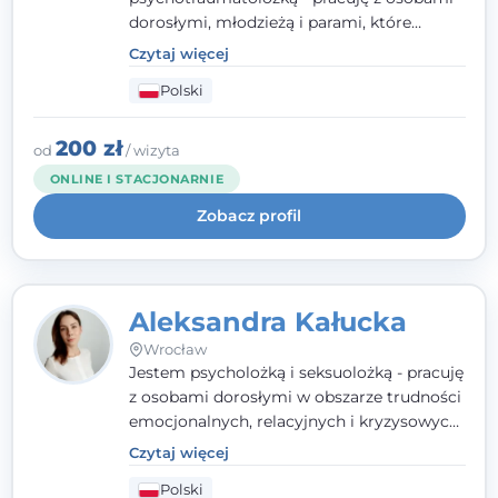
dorosłymi, młodzieżą i parami, które
doświadczają kryzysów psychicznych,
Czytaj więcej
traumy, stanów lękowych i trudności
Polski
relacyjnych. W pracy kieruję się
uważnością, empatią i głębokim
szacunkiem dla indywidualnej historii
200 zł
od
/ wizyta
każdego człowieka. Jestem w trakcie
ONLINE I STACJONARNIE
czteroletniej szkoły psychoterapii
Zobacz profil
poznawczo-behawioralnej
rekomendowanej przez PTTPB.
Aleksandra Kałucka
Wrocław
Jestem psycholożką i seksuolożką - pracuję
z osobami dorosłymi w obszarze trudności
emocjonalnych, relacyjnych i kryzysowych,
w tym z osobami po doświadczeniach
Czytaj więcej
przemocy. Ukończyłam psychologię
Polski
kliniczną oraz studia podyplomowe z