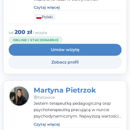
wewnętrznej siły i radzeniu sobie z
Czytaj więcej
codziennymi trudnościami. Pracuję w
Polski
nurcie poznawczo-behawioralnym, oferując
indywidualne podejście pełne empatii,
zaufania i wsparcia. Jeśli masz za sobą
200 zł
od
/ wizyta
trudny czas, jestem tutaj dla Ciebie.
ONLINE I STACJONARNIE
Umów wizytę
Zobacz profil
Martyna Pietrzok
Katowice
Jestem terapeutką pedagogiczną oraz
psychoterapeutką pracującą w nurcie
psychodynamicznym. Najwyższą wartością
jest dla mnie bliska, pełna zrozumienia i
Czytaj więcej
zaangażowania relacja z pacjentem. To