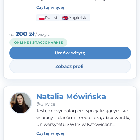
traktuję jak osobną historię, którą poznaję,
Czytaj więcej
budując relację opartą na zaufaniu i
Polski
Angielski
empatii. Przyjmuję w Poradni Teraply.pl w
Gliwicach oraz online, po polsku i po
angielsku.
200 zł
od
/ wizyta
ONLINE I STACJONARNIE
Umów wizytę
Zobacz profil
Natalia Mówińska
Gliwice
Jestem psychologiem specjalizującym się
w pracy z dziećmi i młodzieżą, absolwentką
Uniwersytetu SWPS w Katowicach.
Prowadzę konsultacje oraz terapię
Czytaj więcej
nastawioną na potrzeby dziecka i jego