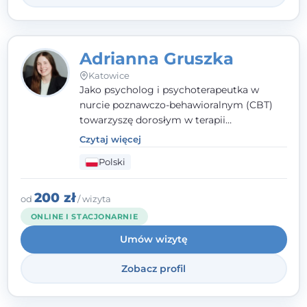
Adrianna Gruszka
Katowice
Jako psycholog i psychoterapeutka w
nurcie poznawczo-behawioralnym (CBT)
towarzyszę dorosłym w terapii
indywidualnej oraz nastolatkom od 15. roku
Czytaj więcej
życia. Zależy mi, by naprawdę usłyszeć, z
Polski
czym do mnie przychodzisz, i dobrać
sposób pracy do Ciebie - bez gotowych
schematów i bez oceniania.
200 zł
od
/ wizyta
ONLINE I STACJONARNIE
Umów wizytę
Zobacz profil