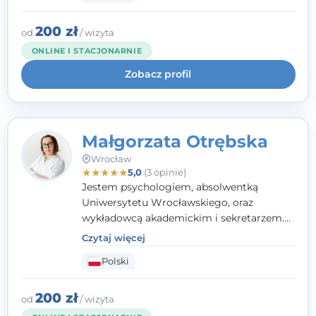
interwencji kryzysowej i seksuologii
klinicznej na SWPS we Wrocławiu. W pracy
200 zł
od
/ wizyta
kieruję się empatią, etyką zawodową i
ONLINE I STACJONARNIE
uważnością na potrzeby klienta.
Zobacz profil
Małgorzata Otrębska
Wrocław
★
★
★
★
★
5,0
(3 opinie)
Jestem psychologiem, absolwentką
Uniwersytetu Wrocławskiego, oraz
wykładowcą akademickim i sekretarzem.
Dodatkowo mam kwalifikacje mediatora,
Czytaj więcej
specjalizując się w sprawach rodzinnych,
Polski
cywilnych oraz karnych.
200 zł
od
/ wizyta