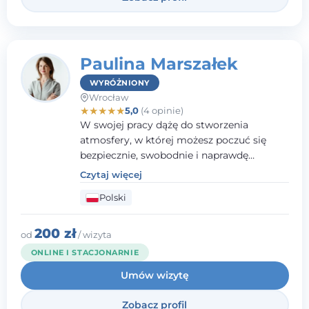
Paulina Marszałek
WYRÓŻNIONY
Wrocław
★
★
★
★
★
5,0
(4 opinie)
W swojej pracy dążę do stworzenia
atmosfery, w której możesz poczuć się
bezpiecznie, swobodnie i naprawdę
wysłuchany(-a). Zależy mi na
Czytaj więcej
towarzyszeniu Ci w drodze do większego
Polski
dobrostanu, lepszego poznania siebie oraz
budowania wartościowych i
satysfakcjonujących relacji - zarówno z
200 zł
od
/ wizyta
innymi, jak i z samym sobą. Możliwość
ONLINE I STACJONARNIE
bycia częścią tego procesu traktuję jako
Umów wizytę
duże wyróżnienie.
Zobacz profil