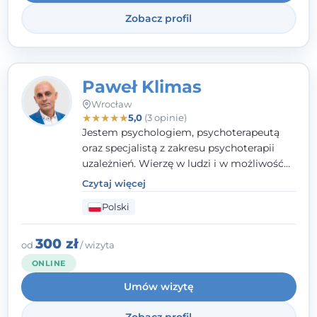
problemami.
Zobacz profil
Paweł Klimas
Wrocław
★
★
★
★
★
5,0
(3 opinie)
Jestem psychologiem, psychoterapeutą
oraz specjalistą z zakresu psychoterapii
uzależnień. Wierzę w ludzi i w możliwość
wprowadzenia zmian w ich życiu. Bardzo
Czytaj więcej
często przekonuje się o tym, że każdy z nas,
Polski
w tym Ty i ja, ma wpływ na swoje
szczęście. Należy uwierzyć w siebie i działać
w obranym kierunku.
300 zł
od
/ wizyta
ONLINE
Umów wizytę
Zobacz profil