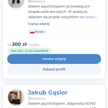
Katowice
Jestem psychologiem prowadzącym
terapię osób dorosłych. W praktyce
opieram się przede wszystkim na
terapii
poznawczo-behawioralnej
(CBT), a także na
Czytaj więcej
podejściu skoncentrowanym na
Polski
rozwiązaniach (TSR) oraz Racjonalnej
Terapii Zachowania (RTZ). Dużą wagę
przykładam do relacji opartej na empatii,
200 zł
od
/ wizyta
poczuciu bezpieczeństwa i wzajemnym
ONLINE I STACJONARNIE
zrozumieniu.
Umów wizytę
Zobacz profil
Jakub Gąsior
Katowice
Jestem psychologiem, diagnostą ADHD