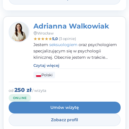
Adrianna Walkowiak
Wrocław
★
★
★
★
★
5,0
(3 opinie)
Jestem
seksuologiem
oraz psychologiem
specjalizującym się w psychologii
klinicznej. Obecnie jestem w trakcie
szkolenia na psychoterapeutę
Czytaj więcej
systemowego. Posiadam status członka
Polski
nadzwyczajnego Wielkopolskiego
Towarzystwa
Terapii Systemowej
oraz
należę do Polskiego Towarzystwa
250 zł
od
/ wizyta
Psychiatrycznego. W mojej pracy na
ONLINE
pierwszym miejscu stawiam budowanie
Umów wizytę
atmosfery bezpieczeństwa i zrozumienia w
relacjach z Klientami. Istotna dla nie jest
Zobacz profil
również koncentracja na dostępnych
zasobach.