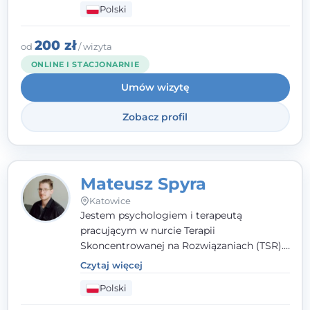
Polski
właśnie ta oparta na zaufaniu więź staje się
przestrzenią, w której można dotrzeć do
źródła trudności i spojrzeć na nie inaczej
200 zł
od
/ wizyta
niż dotąd.
ONLINE I STACJONARNIE
Umów wizytę
Zobacz profil
Mateusz Spyra
Katowice
Jestem psychologiem i terapeutą
pracującym w nurcie Terapii
Skoncentrowanej na Rozwiązaniach (TSR).
Towarzyszę młodzieży i dorosłym z
Czytaj więcej
empatią, zrozumieniem i bez oceniania.
Polski
Daję przestrzeń do bycia sobą, bo wiem, że
w każdym człowieku jest coś wyjątkowego.