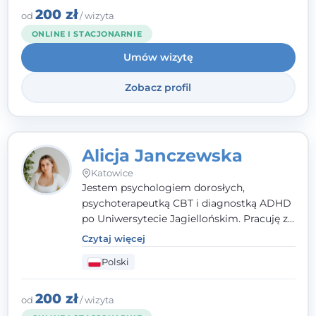
200 zł
od
/ wizyta
ONLINE I STACJONARNIE
Umów wizytę
Zobacz profil
Alicja Janczewska
Katowice
Jestem psychologiem dorosłych,
psychoterapeutką CBT i diagnostką ADHD
po Uniwersytecie Jagiellońskim. Pracuję z
dorosłymi, młodzieżą i dziećmi, opierając
Czytaj więcej
pomoc na zrozumieniu indywidualnych
Polski
potrzeb i więzi zbudowanej na zaufaniu.
Terapia to dla mnie bezpieczne miejsce, w
którym poczujesz się wysłuchany i
200 zł
od
/ wizyta
zrozumiany.