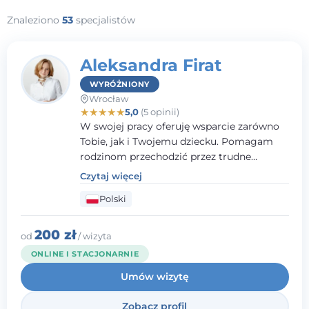
Znaleziono
53
specjalistów
Aleksandra Firat
WYRÓŻNIONY
Wrocław
★
★
★
★
★
5,0
(5 opinii)
W swojej pracy oferuję wsparcie zarówno
Tobie, jak i Twojemu dziecku. Pomagam
rodzinom przechodzić przez trudne
momenty, opierając współpracę na
Czytaj więcej
wzajemnym zaufaniu i otwartej
Polski
komunikacji. Posiadam doświadczenie w
pracy z dziećmi i młodzieżą mierzącymi się
z różnorodnymi trudnościami
200 zł
od
/ wizyta
emocjonalnymi oraz rozwojowymi.
ONLINE I STACJONARNIE
Umów wizytę
Zobacz profil