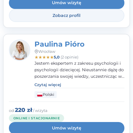
Umów wizytę
relacjach rodzinnych. Nie specjalizuję się w
uzależnieniach.
Zobacz profil
Paulina Pióro
Wrocław
★
★
★
★
★
5,0
(2 opinie)
Jestem ekspertem z zakresu psychologii i
psychologii dziecięcej. Nieustannie dążę do
poszerzania swojej wiedzy, uczestnicząc w
różnorodnych szkoleniach. Pracując z
Czytaj więcej
dziećmi, młodzieżą i młodymi dorosłymi
Polski
niezwykle ważne jest dla mnie poczucie
bezpieczeństwa, zrozumienia oraz wolności
w wyrażaniu swojego zdania. Kieruję się
220 zł
od
/ wizyta
etyką zawodową, wierząc, że każdy
ONLINE I STACJONARNIE
człowiek powinien otrzymać wsparcie i
Umów wizytę
pomoc, by poradzić sobie ze swoimi