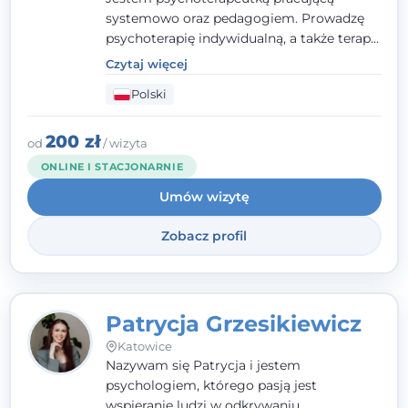
systemowo oraz pedagogiem. Prowadzę
psychoterapię indywidualną, a także terapię
par, małżeństw i rodzin. Patrzę na
Czytaj więcej
człowieka całościowo - w kontekście jego
Polski
relacji z rodziną, pracą i otoczeniem - i
opieram współpracę na Twoich mocnych
stronach.
200 zł
od
/ wizyta
ONLINE I STACJONARNIE
Umów wizytę
Zobacz profil
Patrycja Grzesikiewicz
Katowice
Nazywam się Patrycja i jestem
psychologiem, którego pasją jest
wspieranie ludzi w odkrywaniu