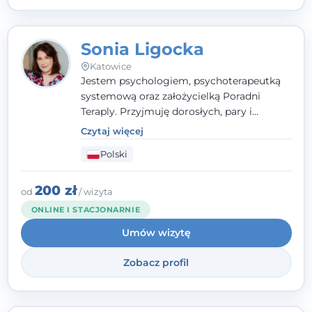
Sonia Ligocka
Katowice
Jestem psychologiem, psychoterapeutką
systemową oraz założycielką Poradni
Teraply. Przyjmuję dorosłych, pary i
rodziny, dobierając metody do
Czytaj więcej
indywidualnych zasobów pacjenta. Wierzę
Polski
w drzemiące w Tobie zasoby, które
pozwolą Ci wyjść z kryzysu - a jeśli jeszcze
ich nie widzisz, pomogę Ci je odsłonić.
200 zł
od
/ wizyta
ONLINE I STACJONARNIE
Umów wizytę
Zobacz profil