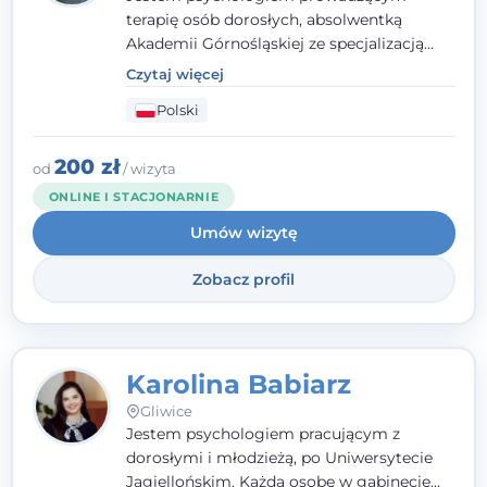
terapię osób dorosłych, absolwentką
Akademii Górnośląskiej ze specjalizacją
kliniczną. Oferuję konsultacje
Czytaj więcej
psychologiczne i pierwszą pomoc
Polski
psychologiczną w kryzysie, przewlekłym
stresie czy obniżonym nastroju. Każde
spotkanie traktuję z szacunkiem,
200 zł
od
/ wizyta
uważnością i w atmosferze zaufania.
ONLINE I STACJONARNIE
Umów wizytę
Zobacz profil
Karolina Babiarz
Gliwice
Jestem psychologiem pracującym z
dorosłymi i młodzieżą, po Uniwersytecie
Jagiellońskim. Każdą osobę w gabinecie