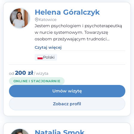
Helena Góralczyk
Katowice
Jestem psychologiem i psychoterapeutką
w nurcie systemowym. Towarzyszę
osobom przeżywającym trudności
emocjonalne, relacyjne albo znajdującym
Czytaj więcej
się w kryzysie. Liczy się dla mnie
Polski
autentyczna, oparta na zaufaniu relacja
oraz przestrzeń, w której każdy poczuje się
wysłuchany i potraktowany z szacunkiem.
200 zł
od
/ wizyta
ONLINE I STACJONARNIE
Umów wizytę
Zobacz profil
Natalia Smok