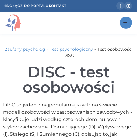
DOŁĄCZ DO PORTALU
KONTAKT
Znajdź swojego specjalistę
NOWOŚĆ
Zaufany psycholog
»
Test psychologiczny
»
Test osobowości
Gabinety
NOWOŚĆ
DISC
DISC - test
Według specjalizacji
Psycholog w Twoim języku
osobowości
Diagnozy psychologiczne
DISC to jeden z najpopularniejszych na świecie
Testy psychologiczne
modeli osobowości w zastosowaniach zawodowych -
klasyfikuje ludzi według czterech dominujących
Dawka wiedzy
stylów zachowania: Dominującego (D), Wpływowego
(I), Stałego (S) i Sumiennego (C), opisując to, jak
Dla specjalistów