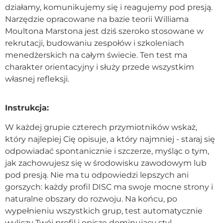
działamy, komunikujemy się i reagujemy pod presją.
Kontakt
Narzędzie opracowane na bazie teorii Williama
Moultona Marstona jest dziś szeroko stosowane w
rekrutacji, budowaniu zespołów i szkoleniach
Dołącz do portalu
menedżerskich na całym świecie. Ten test ma
charakter orientacyjny i służy przede wszystkim
własnej refleksji.
Instrukcja:
W każdej grupie czterech przymiotników wskaż,
który najlepiej Cię opisuje, a który najmniej - staraj się
odpowiadać spontanicznie i szczerze, myśląc o tym,
jak zachowujesz się w środowisku zawodowym lub
pod presją. Nie ma tu odpowiedzi lepszych ani
gorszych: każdy profil DISC ma swoje mocne strony i
naturalne obszary do rozwoju. Na końcu, po
wypełnieniu wszystkich grup, test automatycznie
wyliczy Twój profil i opisze dominujący styl