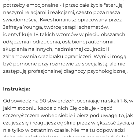
potrzeby emocjonalne - i przez całe życie "sterują"
Kontakt
naszymi relacjami i reakcjami, często poza naszą
świadomością. Kwestionariusz opracowany przez
Jeffreya Younga, twórcę terapii schematów,
Dołącz do portalu
identyfikuje 18 takich wzorców w pięciu obszarach:
odłączenia i odrzucenia, osłabionej autonomii,
skupienia na innych, nadmiernej czujności i
zahamowania oraz braku ograniczeń. Wyniki mogą
być pomocne przy rozmowie ze specjalistą, ale nie
zastępują profesjonalnej diagnozy psychologicznej.
Instrukcja:
Odpowiedz na 90 stwierdzeń, oceniając na skali 1-6, w
jakim stopniu każde z nich Cię opisuje - bądź
szczery/szczera wobec siebie i bierz pod uwagę to, jak
czujesz się i reagujesz ogólnie przez większość życia, a
nie tylko w ostatnim czasie. Nie ma tu odpowiedzi