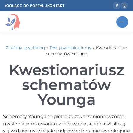
DOŁĄCZ DO PORTALU
KONTAKT
Znajdź swojego specjalistę
NOWOŚĆ
Zaufany psycholog
»
Test psychologiczny
»
Kwestionariusz
Gabinety
NOWOŚĆ
schematów Younga
Kwestionariusz
Według specjalizacji
Psycholog w Twoim języku
schematów
Diagnozy psychologiczne
Younga
Testy psychologiczne
Schematy Younga to głęboko zakorzenione wzorce
Dawka wiedzy
myślenia, odczuwania i zachowania, które kształtują
Dla specjalistów
się w dzieciństwie jako odpowiedź na niezaspokojone