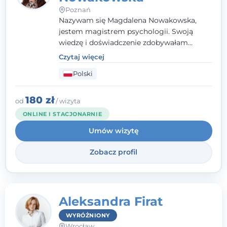
Poznań
Nazywam się Magdalena Nowakowska,
jestem magistrem psychologii. Swoją
wiedzę i doświadczenie zdobywałam
zarówno podczas pracy w fundacjach, jak i
Czytaj więcej
w ramach interwencji kryzysowych. Stale
Polski
poszerzam swoje kompetencje,
uczestnicząc w kursach, szkoleniach oraz
superwizjach, które pozwalają mi dbać o
180 zł
od
/ wizyta
wysoką jakość świadczonej pomocy.
ONLINE I STACJONARNIE
Umów wizytę
Zobacz profil
Aleksandra Firat
WYRÓŻNIONY
Wrocław