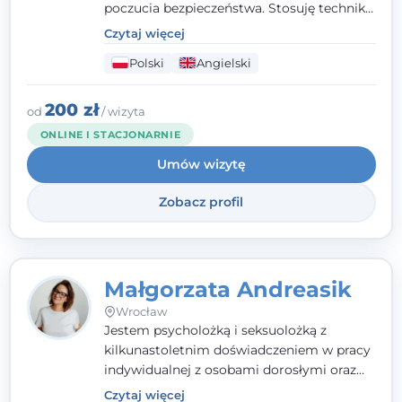
poczucia bezpieczeństwa. Stosuję techniki
poznawczo-behawioralne oraz metody,
Czytaj więcej
które koncentrują się na rozwiązaniach
Polski
Angielski
(TSR). Te polegają na osiąganiu
zamierzonych celów (doprowadzeniu do
rozwiązania trudnych sytuacji) poprzez
200 zł
od
/ wizyta
identyfikowanie i wzmacnianie zasobów
ONLINE I STACJONARNIE
oraz mocnych stron klienta. W swojej
Umów wizytę
pracy korzystam także z metod dialogu
motywacyjnego i
treningu uważności
.
Zobacz profil
Małgorzata Andreasik
Wrocław
Jestem psycholożką i seksuolożką z
kilkunastoletnim doświadczeniem w pracy
indywidualnej z osobami dorosłymi oraz
parami. Specjalizuję się w obszarze zdrowia
Czytaj więcej