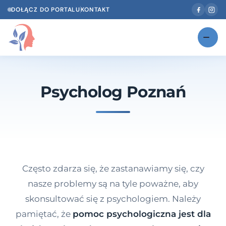
DOŁĄCZ DO PORTALU
KONTAKT
Znajdź swojego specjalistę
NOWOŚĆ
Psycholog Poznań
Gabinety
NOWOŚĆ
Według specjalizacji
Psycholog w Twoim języku
Diagnozy psychologiczne
Często zdarza się, że zastanawiamy się, czy
Testy psychologiczne
nasze problemy są na tyle poważne, aby
skonsultować się z psychologiem. Należy
Dawka wiedzy
pamiętać, że
pomoc psychologiczna jest dla
Dla specjalistów