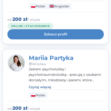
seksualnego, żałoby, kryzysów życiowych i
Polski
Angielski
wypalenia zawodowego. Pracuję w języku
polskim i angielskim, w podejściu
humanistycznym, opartym na
200 zł
od
/ wizyta
partnerstwie i podmiotowości klienta.
ONLINE I STACJONARNIE
Zobacz profil
Mariia Partyka
Wrocław
Jestem psycholożką i
psychotraumatolożką - pracuję z osobami
dorosłymi, młodzieżą i parami, które
doświadczają kryzysów psychicznych,
Czytaj więcej
traumy, stanów lękowych i trudności
Polski
relacyjnych. W pracy kieruję się
uważnością, empatią i głębokim
szacunkiem dla indywidualnej historii
200 zł
od
/ wizyta