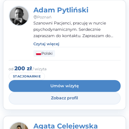
Adam Pytliński
Poznań
Szanowni Pacjenci, pracuję w nurcie
psychodynamicznym. Serdecznie
zapraszam do kontaktu. Zapraszam do
gabinetu przy ulicy Staszica 2/11 w
Czytaj więcej
Poznaniu.
Polski
200 zł
od
/ wizyta
STACJONARNIE
Umów wizytę
Zobacz profil
Agata Celejewska