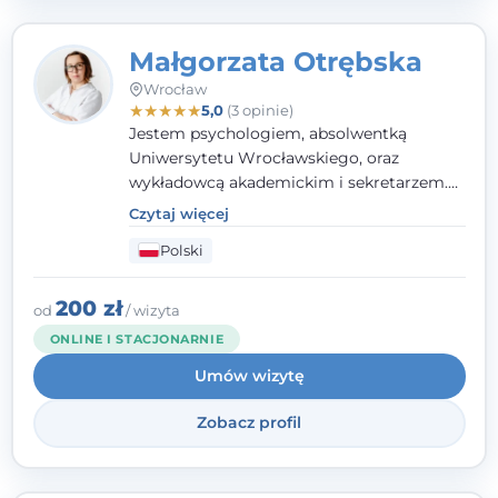
Małgorzata Otrębska
Wrocław
★
★
★
★
★
5,0
(3 opinie)
Jestem psychologiem, absolwentką
Uniwersytetu Wrocławskiego, oraz
wykładowcą akademickim i sekretarzem.
Dodatkowo mam kwalifikacje mediatora,
Czytaj więcej
specjalizując się w sprawach rodzinnych,
Polski
cywilnych oraz karnych.
200 zł
od
/ wizyta
ONLINE I STACJONARNIE
Umów wizytę
Zobacz profil