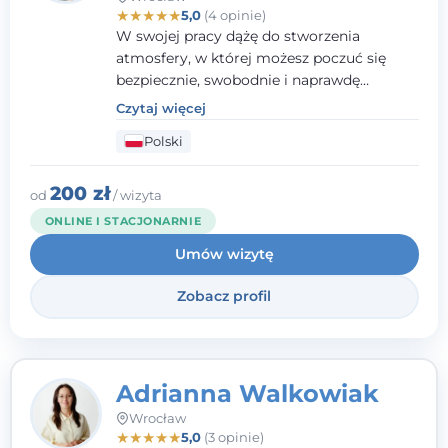
★
★
★
★
★
5,0
(4 opinie)
W swojej pracy dążę do stworzenia
atmosfery, w której możesz poczuć się
bezpiecznie, swobodnie i naprawdę
wysłuchany(-a). Zależy mi na
Czytaj więcej
towarzyszeniu Ci w drodze do większego
Polski
dobrostanu, lepszego poznania siebie oraz
budowania wartościowych i
satysfakcjonujących relacji - zarówno z
200 zł
od
/ wizyta
innymi, jak i z samym sobą. Możliwość
ONLINE I STACJONARNIE
bycia częścią tego procesu traktuję jako
Umów wizytę
duże wyróżnienie.
Zobacz profil
Adrianna Walkowiak
Wrocław
★
★
★
★
★
5,0
(3 opinie)