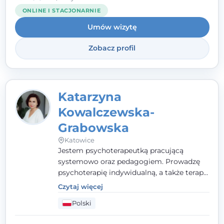
ONLINE I STACJONARNIE
Umów wizytę
Zobacz profil
Katarzyna
Kowalczewska-
Grabowska
Katowice
Jestem psychoterapeutką pracującą
systemowo oraz pedagogiem. Prowadzę
psychoterapię indywidualną, a także terapię
par, małżeństw i rodzin. Patrzę na
Czytaj więcej
człowieka całościowo - w kontekście jego
Polski
relacji z rodziną, pracą i otoczeniem - i
opieram współpracę na Twoich mocnych