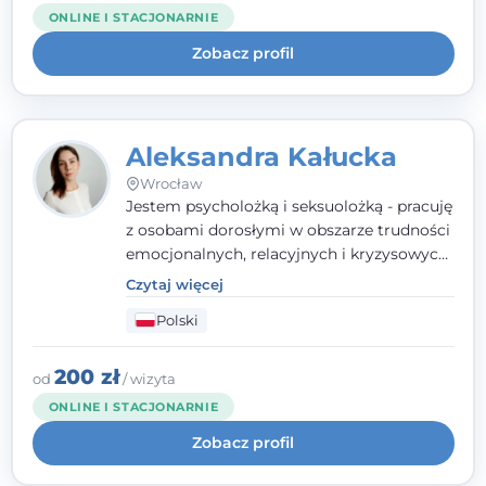
każdego człowieka. Jestem w trakcie
ONLINE I STACJONARNIE
czteroletniej szkoły psychoterapii
Zobacz profil
poznawczo-behawioralnej
rekomendowanej przez PTTPB.
Aleksandra Kałucka
Wrocław
Jestem psycholożką i seksuolożką - pracuję
z osobami dorosłymi w obszarze trudności
emocjonalnych, relacyjnych i kryzysowych,
w tym z osobami po doświadczeniach
Czytaj więcej
przemocy. Ukończyłam psychologię
Polski
kliniczną oraz studia podyplomowe z
interwencji kryzysowej i seksuologii
klinicznej na SWPS we Wrocławiu. W pracy
200 zł
od
/ wizyta
kieruję się empatią, etyką zawodową i
ONLINE I STACJONARNIE
uważnością na potrzeby klienta.
Zobacz profil