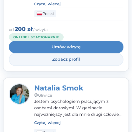
emocjonalne, relacyjne albo znajdującym
Czytaj więcej
się w kryzysie. Liczy się dla mnie
Polski
autentyczna, oparta na zaufaniu relacja
oraz przestrzeń, w której każdy poczuje się
wysłuchany i potraktowany z szacunkiem.
200 zł
od
/ wizyta
ONLINE I STACJONARNIE
Umów wizytę
Zobacz profil
Natalia Smok
Gliwice
Jestem psychologiem pracującym z
osobami dorosłymi. W gabinecie
najważniejszy jest dla mnie drugi człowiek
- wierzę, że empatia, autentyczność i pełne
Czytaj więcej
zaangażowanie tworzą bezpieczną