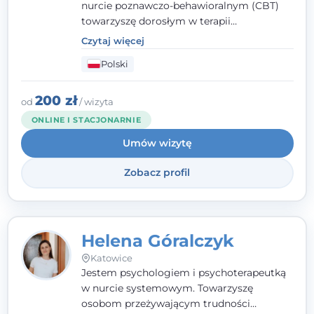
nurcie poznawczo-behawioralnym (CBT)
towarzyszę dorosłym w terapii
indywidualnej oraz nastolatkom od 15. roku
Czytaj więcej
życia. Zależy mi, by naprawdę usłyszeć, z
Polski
czym do mnie przychodzisz, i dobrać
sposób pracy do Ciebie - bez gotowych
schematów i bez oceniania.
200 zł
od
/ wizyta
ONLINE I STACJONARNIE
Umów wizytę
Zobacz profil
Helena Góralczyk
Katowice
Jestem psychologiem i psychoterapeutką
w nurcie systemowym. Towarzyszę
osobom przeżywającym trudności