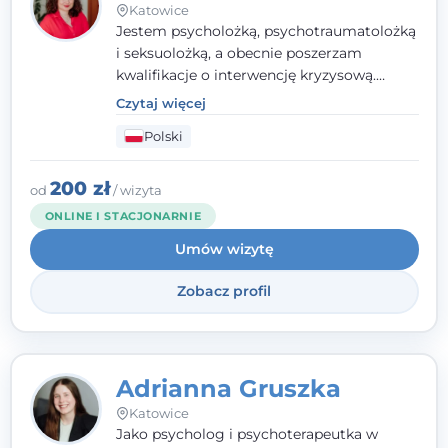
Katowice
Jestem psycholożką, psychotraumatolożką
i seksuolożką, a obecnie poszerzam
kwalifikacje o interwencję kryzysową.
Pracuję w nurcie terapii trzeciej fali, łącząc
Czytaj więcej
metody o potwierdzonej skuteczności.
Polski
Towarzyszę młodzieży, dorosłym i parom w
radzeniu sobie z bolesnymi
doświadczeniami tak, by mogli żyć pełniej.
200 zł
od
/ wizyta
ONLINE I STACJONARNIE
Umów wizytę
Zobacz profil
Adrianna Gruszka
Katowice
Jako psycholog i psychoterapeutka w