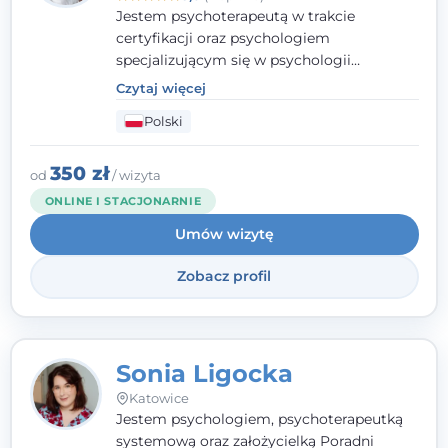
Jestem psychoterapeutą w trakcie
certyfikacji oraz psychologiem
specjalizującym się w psychologii
klinicznej. Ukończyłam również studia
Czytaj więcej
podyplomowe z Praktycznej Diagnozy
Polski
Psychologicznej. Aktywnie uczestniczę w
działalności Polskiego Towarzystwa
Psychiatrycznego oraz Polskiego
350 zł
od
/ wizyta
Towarzystwa Psychologicznego, a także
ONLINE I STACJONARNIE
jestem członkiem nadzwyczajnym
Umów wizytę
Wielkopolskiego Towarzystwa Terapii
Systemowej.
Zobacz profil
Sonia Ligocka
Katowice
Jestem psychologiem, psychoterapeutką
systemową oraz założycielką Poradni