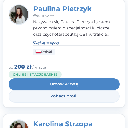
Paulina Pietrzyk
Katowice
Nazywam się Paulina Pietrzyk i jestem
psychologiem o specjalności klinicznej
oraz psychoterapeutką CBT w trakcie
szkolenia. Pracuję z dorosłymi, którzy
Czytaj więcej
szukają wsparcia w trudnych momentach -
Polski
w obliczu lęku, przewlekłego stresu,
natłoku myśli, obniżonego nastroju,
wypalenia czy kryzysu, a także po prostu
200 zł
od
/ wizyta
chcą lepiej poznać siebie.
ONLINE I STACJONARNIE
Umów wizytę
Zobacz profil
Karolina Strzopa