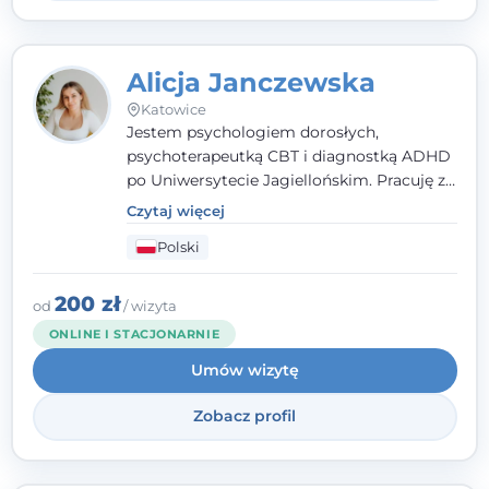
Alicja Janczewska
Katowice
Jestem psychologiem dorosłych,
psychoterapeutką CBT i diagnostką ADHD
po Uniwersytecie Jagiellońskim. Pracuję z
dorosłymi, młodzieżą i dziećmi, opierając
Czytaj więcej
pomoc na zrozumieniu indywidualnych
Polski
potrzeb i więzi zbudowanej na zaufaniu.
Terapia to dla mnie bezpieczne miejsce, w
którym poczujesz się wysłuchany i
200 zł
od
/ wizyta
zrozumiany.
ONLINE I STACJONARNIE
Umów wizytę
Zobacz profil