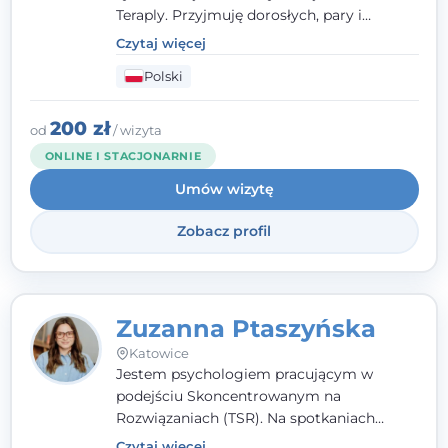
Teraply. Przyjmuję dorosłych, pary i
rodziny, dobierając metody do
Czytaj więcej
indywidualnych zasobów pacjenta. Wierzę
Polski
w drzemiące w Tobie zasoby, które
pozwolą Ci wyjść z kryzysu - a jeśli jeszcze
ich nie widzisz, pomogę Ci je odsłonić.
200 zł
od
/ wizyta
ONLINE I STACJONARNIE
Umów wizytę
Zobacz profil
Zuzanna Ptaszyńska
Katowice
Jestem psychologiem pracującym w
podejściu Skoncentrowanym na
Rozwiązaniach (TSR). Na spotkaniach
pracuję w sposób dopasowany do Ciebie -
Czytaj więcej