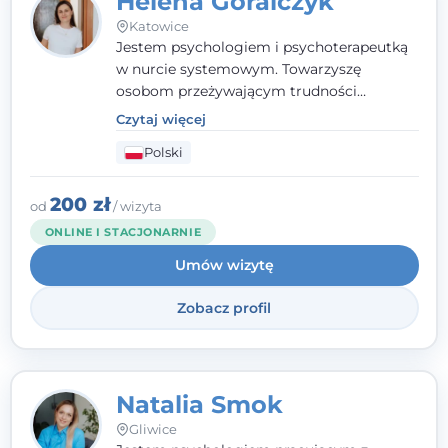
Helena Góralczyk
Katowice
Jestem psychologiem i psychoterapeutką
w nurcie systemowym. Towarzyszę
osobom przeżywającym trudności
emocjonalne, relacyjne albo znajdującym
Czytaj więcej
się w kryzysie. Liczy się dla mnie
Polski
autentyczna, oparta na zaufaniu relacja
oraz przestrzeń, w której każdy poczuje się
wysłuchany i potraktowany z szacunkiem.
200 zł
od
/ wizyta
ONLINE I STACJONARNIE
Umów wizytę
Zobacz profil
Natalia Smok
Gliwice