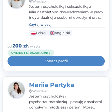
Wrocław
Jestem psycholożką i seksuolożką z
kilkunastoletnim doświadczeniem w pracy
indywidualnej z osobami dorosłymi oraz
parami. Specjalizuję się w obszarze zdrowia
Czytaj więcej
seksualnego, żałoby, kryzysów życiowych i
Polski
Angielski
wypalenia zawodowego. Pracuję w języku
polskim i angielskim, w podejściu
humanistycznym, opartym na
200 zł
od
/ wizyta
partnerstwie i podmiotowości klienta.
ONLINE I STACJONARNIE
Zobacz profil
Mariia Partyka
Wrocław
Jestem psycholożką i
psychotraumatolożką - pracuję z osobami
dorosłymi, młodzieżą i parami, które