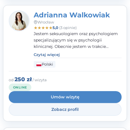
Adrianna Walkowiak
Wrocław
★
★
★
★
★
5,0
(3 opinie)
Jestem seksuologiem oraz psychologiem
specjalizującym się w psychologii
klinicznej. Obecnie jestem w trakcie
szkolenia na psychoterapeutę
Czytaj więcej
systemowego. Posiadam status członka
Polski
nadzwyczajnego Wielkopolskiego
Towarzystwa Terapii Systemowej oraz
należę do Polskiego Towarzystwa
250 zł
od
/ wizyta
Psychiatrycznego. W mojej pracy na
ONLINE
pierwszym miejscu stawiam budowanie
Umów wizytę
atmosfery bezpieczeństwa i zrozumienia w
relacjach z Klientami. Istotna dla nie jest
Zobacz profil
również koncentracja na dostępnych
zasobach.