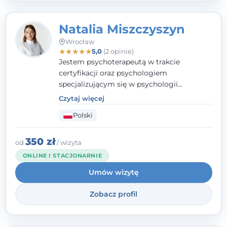
Natalia Miszczyszyn
Wrocław
★
★
★
★
★
5,0
(2 opinie)
Jestem psychoterapeutą w trakcie
certyfikacji oraz psychologiem
specjalizującym się w psychologii
klinicznej. Ukończyłam również studia
Czytaj więcej
podyplomowe z Praktycznej Diagnozy
Polski
Psychologicznej. Aktywnie uczestniczę w
działalności Polskiego Towarzystwa
Psychiatrycznego oraz Polskiego
350 zł
od
/ wizyta
Towarzystwa Psychologicznego, a także
ONLINE I STACJONARNIE
jestem członkiem nadzwyczajnym
Umów wizytę
Wielkopolskiego Towarzystwa Terapii
Systemowej.
Zobacz profil