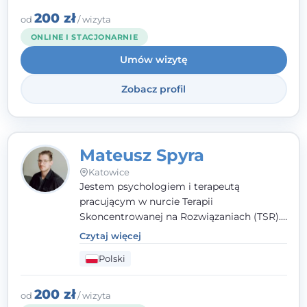
przestrzenią, w której można dotrzeć do
źródła trudności i spojrzeć na nie inaczej
200 zł
od
/ wizyta
niż dotąd.
ONLINE I STACJONARNIE
Umów wizytę
Zobacz profil
Mateusz Spyra
Katowice
Jestem psychologiem i terapeutą
pracującym w nurcie Terapii
Skoncentrowanej na Rozwiązaniach (TSR).
Towarzyszę młodzieży i dorosłym z
Czytaj więcej
empatią, zrozumieniem i bez oceniania.
Polski
Daję przestrzeń do bycia sobą, bo wiem, że
w każdym człowieku jest coś wyjątkowego.
200 zł
od
/ wizyta