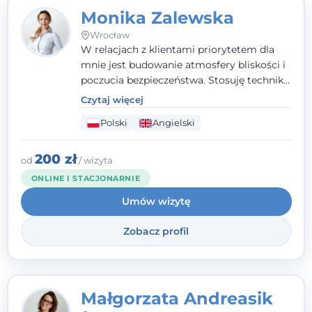
Monika Zalewska
Wrocław
W relacjach z klientami priorytetem dla
mnie jest budowanie atmosfery bliskości i
poczucia bezpieczeństwa. Stosuję techniki
poznawczo-behawioralne oraz metody,
Czytaj więcej
które koncentrują się na rozwiązaniach
Polski
Angielski
(TSR). Te polegają na osiąganiu
zamierzonych celów (doprowadzeniu do
rozwiązania trudnych sytuacji) poprzez
200 zł
od
/ wizyta
identyfikowanie i wzmacnianie zasobów
ONLINE I STACJONARNIE
oraz mocnych stron klienta. W swojej
Umów wizytę
pracy korzystam także z metod dialogu
motywacyjnego i treningu uważności.
Zobacz profil
Małgorzata Andreasik