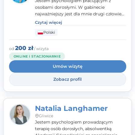
Jestem psychologiem pracującym z
osobami dorosłymi. W gabinecie
najważniejszy jest dla mnie drugi człowiek
- wierzę, że empatia, autentyczność i pełne
Czytaj więcej
zaangażowanie tworzą bezpieczną
Polski
przestrzeń, będącą podstawą pracy nad
zmianą. W praktyce korzystam m.in. z
narzędzi Racjonalnej Terapii Zachowania.
200 zł
od
/ wizyta
ONLINE I STACJONARNIE
Umów wizytę
Zobacz profil
Natalia Langhamer
Gliwice
Jestem psychologiem prowadzącym
terapię osób dorosłych, absolwentką