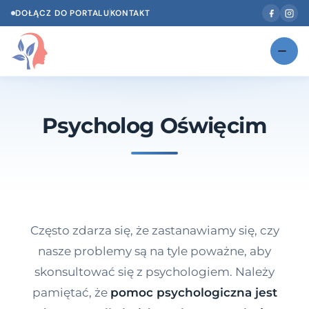
DOŁĄCZ DO PORTALU
KONTAKT
Znajdź swojego specjalistę
NOWOŚĆ
Psycholog Oświęcim
Gabinety
NOWOŚĆ
Według specjalizacji
Psycholog w Twoim języku
Diagnozy psychologiczne
Często zdarza się, że zastanawiamy się, czy
Testy psychologiczne
nasze problemy są na tyle poważne, aby
skonsultować się z psychologiem. Należy
Dawka wiedzy
pamiętać, że
pomoc psychologiczna jest
Dla specjalistów