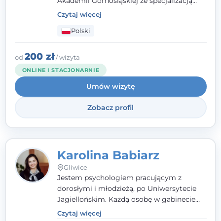
Akademii Górnośląskiej ze specjalizacją
kliniczną. Oferuję konsultacje
Czytaj więcej
psychologiczne i pierwszą pomoc
Polski
psychologiczną w kryzysie, przewlekłym
stresie czy obniżonym nastroju. Każde
spotkanie traktuję z szacunkiem,
200 zł
od
/ wizyta
uważnością i w atmosferze zaufania.
ONLINE I STACJONARNIE
Umów wizytę
Zobacz profil
Karolina Babiarz
Gliwice
Jestem psychologiem pracującym z
dorosłymi i młodzieżą, po Uniwersytecie
Jagiellońskim. Każdą osobę w gabinecie
traktuję jak osobną historię, którą poznaję,
Czytaj więcej