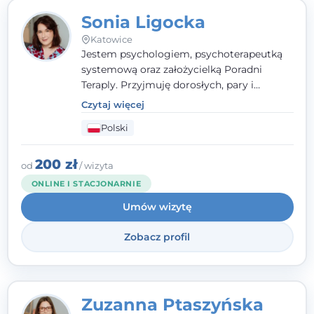
Sonia Ligocka
Katowice
Jestem psychologiem, psychoterapeutką
systemową oraz założycielką Poradni
Teraply. Przyjmuję dorosłych, pary i
rodziny, dobierając metody do
Czytaj więcej
indywidualnych zasobów pacjenta. Wierzę
Polski
w drzemiące w Tobie zasoby, które
pozwolą Ci wyjść z kryzysu - a jeśli jeszcze
ich nie widzisz, pomogę Ci je odsłonić.
200 zł
od
/ wizyta
ONLINE I STACJONARNIE
Umów wizytę
Zobacz profil
Zuzanna Ptaszyńska