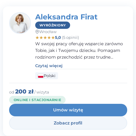
Aleksandra Firat
WYRÓŻNIONY
Wrocław
★
★
★
★
★
5,0
(5 opinii)
W swojej pracy oferuję wsparcie zarówno
Tobie, jak i Twojemu dziecku. Pomagam
rodzinom przechodzić przez trudne
momenty, opierając współpracę na
Czytaj więcej
wzajemnym zaufaniu i otwartej
Polski
komunikacji. Posiadam doświadczenie w
pracy z dziećmi i młodzieżą mierzącymi się
z różnorodnymi trudnościami
200 zł
od
/ wizyta
emocjonalnymi oraz rozwojowymi.
ONLINE I STACJONARNIE
Umów wizytę
Zobacz profil