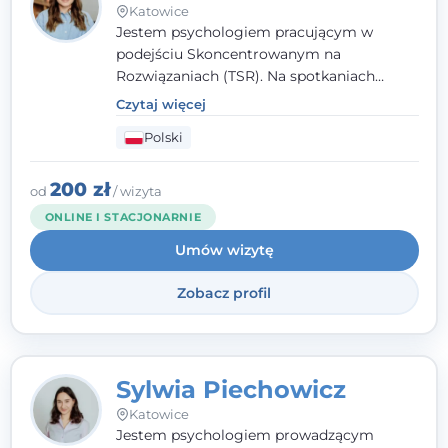
Katowice
Jestem psychologiem pracującym w
podejściu Skoncentrowanym na
Rozwiązaniach (TSR). Na spotkaniach
pracuję w sposób dopasowany do Ciebie -
Czytaj więcej
nawet jeśli na starcie nie wiesz dokładnie,
Polski
czego potrzebujesz, odkrywamy to razem,
krok po kroku. Towarzyszę dorosłym oraz
młodzieży od 13. roku życia.
200 zł
od
/ wizyta
ONLINE I STACJONARNIE
Umów wizytę
Zobacz profil
Sylwia Piechowicz
Katowice
Jestem psychologiem prowadzącym