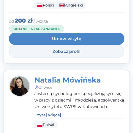
budując relację opartą na zaufaniu i
Polski
Angielski
empatii. Przyjmuję w Poradni Teraply.pl w
Gliwicach oraz online, po polsku i po
angielsku.
200 zł
od
/ wizyta
ONLINE I STACJONARNIE
Umów wizytę
Zobacz profil
Natalia Mówińska
Gliwice
Jestem psychologiem specjalizującym się
w pracy z dziećmi i młodzieżą, absolwentką
Uniwersytetu SWPS w Katowicach.
Prowadzę konsultacje oraz terapię
Czytaj więcej
nastawioną na potrzeby dziecka i jego
Polski
rodziny. Najważniejsze jest dla mnie
stworzenie bezpiecznego miejsca, w