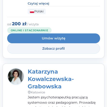
kontakcie z pacjentem najważniejsze są dla
Czytaj więcej
mnie serdeczność, zrozumienie i atmosfera
Polski
pełna ciepła. Wierzę, że skuteczna terapia
to wspólne działanie - razem tworzymy
zespół, który szuka rozwiązań.
200 zł
od
/ wizyta
ONLINE I STACJONARNIE
Umów wizytę
Zobacz profil
Katarzyna
Kowalczewska-
Grabowska
Katowice
Jestem psychoterapeutką pracującą
systemowo oraz pedagogiem. Prowadzę