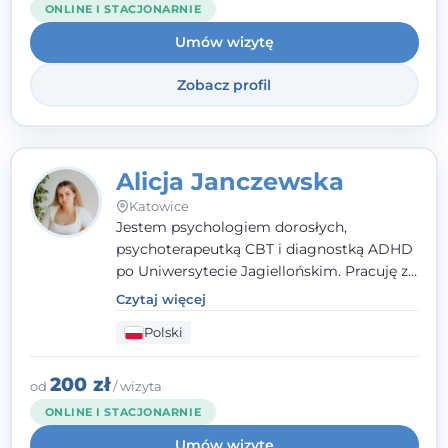
ONLINE I STACJONARNIE
Umów wizytę
Zobacz profil
Alicja Janczewska
Katowice
Jestem psychologiem dorosłych,
psychoterapeutką CBT i diagnostką ADHD
po Uniwersytecie Jagiellońskim. Pracuję z
dorosłymi, młodzieżą i dziećmi, opierając
Czytaj więcej
pomoc na zrozumieniu indywidualnych
Polski
potrzeb i więzi zbudowanej na zaufaniu.
Terapia to dla mnie bezpieczne miejsce, w
którym poczujesz się wysłuchany i
200 zł
od
/ wizyta
zrozumiany.
ONLINE I STACJONARNIE
Umów wizytę