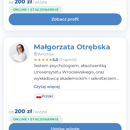
klinicznej na SWPS we Wrocławiu. W pracy
200 zł
od
/ wizyta
kieruję się empatią, etyką zawodową i
ONLINE I STACJONARNIE
uważnością na potrzeby klienta.
Zobacz profil
Małgorzata Otrębska
Wrocław
★
★
★
★
★
5,0
(3 opinie)
Jestem psychologiem, absolwentką
Uniwersytetu Wrocławskiego, oraz
wykładowcą akademickim i sekretarzem.
Dodatkowo mam kwalifikacje mediatora,
Czytaj więcej
specjalizując się w sprawach rodzinnych,
Polski
cywilnych oraz karnych.
200 zł
od
/ wizyta
ONLINE I STACJONARNIE
Umów wizytę