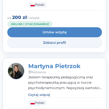
codziennymi trudnościami. Pracuję w
Polski
nurcie poznawczo-behawioralnym, oferując
indywidualne podejście pełne empatii,
zaufania i wsparcia. Jeśli masz za sobą
200 zł
od
/ wizyta
trudny czas, jestem tutaj dla Ciebie.
ONLINE I STACJONARNIE
Umów wizytę
Zobacz profil
Martyna Pietrzok
Katowice
Jestem terapeutką pedagogiczną oraz
psychoterapeutką pracującą w nurcie
psychodynamicznym. Najwyższą wartością
jest dla mnie bliska, pełna zrozumienia i
Czytaj więcej
zaangażowania relacja z pacjentem. To
Polski
właśnie ta oparta na zaufaniu więź staje się