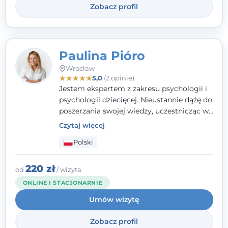
Zobacz profil
Paulina Pióro
Wrocław
★
★
★
★
★
5,0
(2 opinie)
Jestem ekspertem z zakresu psychologii i
psychologii dziecięcej. Nieustannie dążę do
poszerzania swojej wiedzy, uczestnicząc w
różnorodnych szkoleniach. Pracując z
Czytaj więcej
dziećmi, młodzieżą i młodymi dorosłymi
Polski
niezwykle ważne jest dla mnie poczucie
bezpieczeństwa, zrozumienia oraz wolności
w wyrażaniu swojego zdania. Kieruję się
220 zł
od
/ wizyta
etyką zawodową, wierząc, że każdy
ONLINE I STACJONARNIE
człowiek powinien otrzymać wsparcie i
Umów wizytę
pomoc, by poradzić sobie ze swoimi
problemami.
Zobacz profil