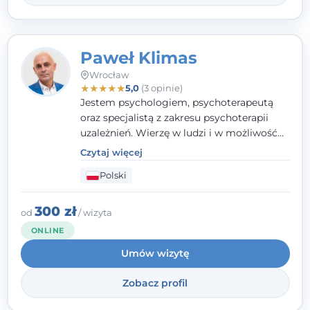
Paweł Klimas
Wrocław
★
★
★
★
★
5,0
(3 opinie)
Jestem psychologiem, psychoterapeutą
oraz specjalistą z zakresu psychoterapii
uzależnień. Wierzę w ludzi i w możliwość
wprowadzenia zmian w ich życiu. Bardzo
Czytaj więcej
często przekonuje się o tym, że każdy z nas,
Polski
w tym Ty i ja, ma wpływ na swoje
szczęście. Należy uwierzyć w siebie i działać
w obranym kierunku.
300 zł
od
/ wizyta
ONLINE
Umów wizytę
Zobacz profil