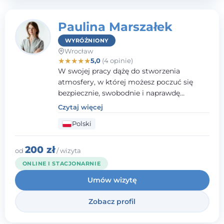
Paulina Marszałek
WYRÓŻNIONY
Wrocław
★
★
★
★
★
5,0
(4 opinie)
W swojej pracy dążę do stworzenia
atmosfery, w której możesz poczuć się
bezpiecznie, swobodnie i naprawdę
wysłuchany(-a). Zależy mi na
Czytaj więcej
towarzyszeniu Ci w drodze do większego
Polski
dobrostanu, lepszego poznania siebie oraz
budowania wartościowych i
satysfakcjonujących relacji - zarówno z
200 zł
od
/ wizyta
innymi, jak i z samym sobą. Możliwość
ONLINE I STACJONARNIE
bycia częścią tego procesu traktuję jako
Umów wizytę
duże wyróżnienie.
Zobacz profil