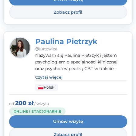
Zobacz profil
Paulina Pietrzyk
Katowice
Nazywam się Paulina Pietrzyk i jestem
psychologiem o specjalności klinicznej
oraz psychoterapeutką CBT w trakcie
szkolenia. Pracuję z dorosłymi, którzy
Czytaj więcej
szukają wsparcia w trudnych momentach -
Polski
w obliczu lęku, przewlekłego stresu,
natłoku myśli, obniżonego nastroju,
wypalenia czy kryzysu, a także po prostu
200 zł
od
/ wizyta
chcą lepiej poznać siebie.
ONLINE I STACJONARNIE
Umów wizytę
Zobacz profil