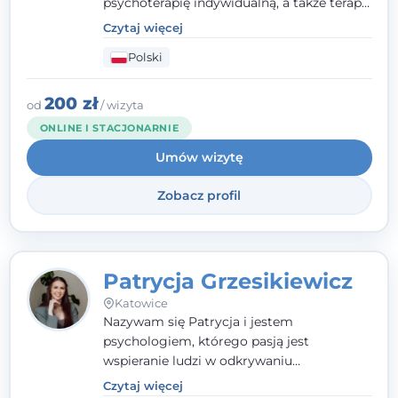
psychoterapię indywidualną, a także terapię
par, małżeństw i rodzin. Patrzę na
Czytaj więcej
człowieka całościowo - w kontekście jego
Polski
relacji z rodziną, pracą i otoczeniem - i
opieram współpracę na Twoich mocnych
stronach.
200 zł
od
/ wizyta
ONLINE I STACJONARNIE
Umów wizytę
Zobacz profil
Patrycja Grzesikiewicz
Katowice
Nazywam się Patrycja i jestem
psychologiem, którego pasją jest
wspieranie ludzi w odkrywaniu
wewnętrznej siły i radzeniu sobie z
Czytaj więcej