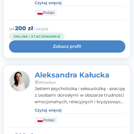
doświadczają kryzysów psychicznych,
Czytaj więcej
traumy, stanów lękowych i trudności
Polski
relacyjnych. W pracy kieruję się
uważnością, empatią i głębokim
szacunkiem dla indywidualnej historii
200 zł
od
/ wizyta
każdego człowieka. Jestem w trakcie
ONLINE I STACJONARNIE
czteroletniej szkoły psychoterapii
Zobacz profil
poznawczo-behawioralnej
rekomendowanej przez PTTPB.
Aleksandra Kałucka
Wrocław
Jestem psycholożką i seksuolożką - pracuję
z osobami dorosłymi w obszarze trudności
emocjonalnych, relacyjnych i kryzysowych,
w tym z osobami po doświadczeniach
Czytaj więcej
przemocy. Ukończyłam psychologię
Polski
kliniczną oraz studia podyplomowe z
interwencji kryzysowej i seksuologii