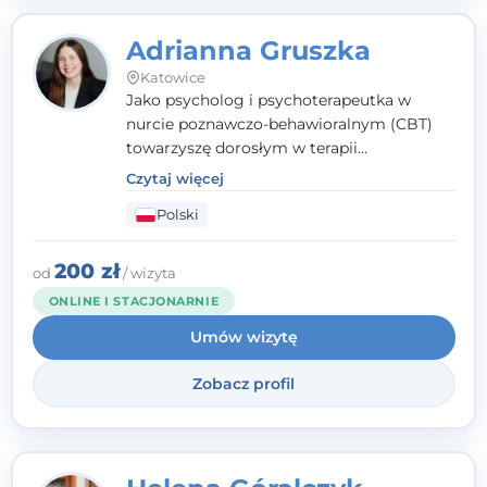
Adrianna Gruszka
Katowice
Jako psycholog i psychoterapeutka w
nurcie poznawczo-behawioralnym (CBT)
towarzyszę dorosłym w terapii
indywidualnej oraz nastolatkom od 15. roku
Czytaj więcej
życia. Zależy mi, by naprawdę usłyszeć, z
Polski
czym do mnie przychodzisz, i dobrać
sposób pracy do Ciebie - bez gotowych
schematów i bez oceniania.
200 zł
od
/ wizyta
ONLINE I STACJONARNIE
Umów wizytę
Zobacz profil