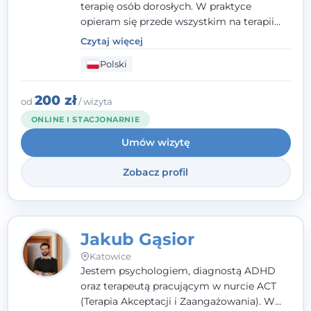
terapię osób dorosłych. W praktyce
opieram się przede wszystkim na terapii
poznawczo-behawioralnej (CBT), a także na
Czytaj więcej
podejściu skoncentrowanym na
Polski
rozwiązaniach (TSR) oraz Racjonalnej
Terapii Zachowania (RTZ). Dużą wagę
przykładam do relacji opartej na empatii,
200 zł
od
/ wizyta
poczuciu bezpieczeństwa i wzajemnym
ONLINE I STACJONARNIE
zrozumieniu.
Umów wizytę
Zobacz profil
Jakub Gąsior
Katowice
Jestem psychologiem, diagnostą ADHD
oraz terapeutą pracującym w nurcie ACT
(Terapia Akceptacji i Zaangażowania). W