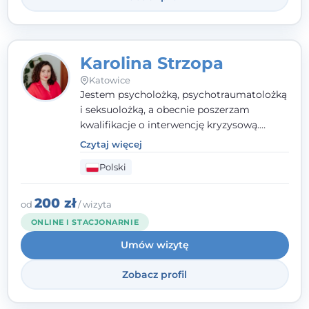
Karolina Strzopa
Katowice
Jestem psycholożką, psychotraumatolożką
i seksuolożką, a obecnie poszerzam
kwalifikacje o interwencję kryzysową.
Pracuję w nurcie terapii trzeciej fali, łącząc
Czytaj więcej
metody o potwierdzonej skuteczności.
Polski
Towarzyszę młodzieży, dorosłym i parom w
radzeniu sobie z bolesnymi
doświadczeniami tak, by mogli żyć pełniej.
200 zł
od
/ wizyta
ONLINE I STACJONARNIE
Umów wizytę
Zobacz profil