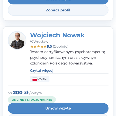
Zobacz profil
Wojciech Nowak
Wrocław
★
★
★
★
★
5,0
(2 opinie)
Jestem certyfikowanym psychoterapeutą
psychodynamicznym oraz aktywnym
członkiem Polskiego Towarzystwa
Psychoterapii Psychodynamicznej. W
Czytaj więcej
mojej pracy zawodowej kładę duży nacisk
Polski
na uważne słuchanie Pacjenta. Interesuje
mnie szczególnie psychoterapia zaburzeń
osobowości, zaburzeń nerwicowych i
200 zł
od
/ wizyta
lękowych, a także zagadnienia związane z
ONLINE I STACJONARNIE
małżeństwem i rodziną, w tym problemy w
Umów wizytę
relacjach rodzinnych. Nie specjalizuję się w
uzależnieniach.