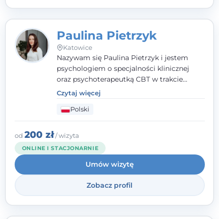
Paulina Pietrzyk
Katowice
Nazywam się Paulina Pietrzyk i jestem
psychologiem o specjalności klinicznej
oraz psychoterapeutką CBT w trakcie
szkolenia. Pracuję z dorosłymi, którzy
Czytaj więcej
szukają wsparcia w trudnych momentach -
Polski
w obliczu lęku, przewlekłego stresu,
natłoku myśli, obniżonego nastroju,
wypalenia czy kryzysu, a także po prostu
200 zł
od
/ wizyta
chcą lepiej poznać siebie.
ONLINE I STACJONARNIE
Umów wizytę
Zobacz profil