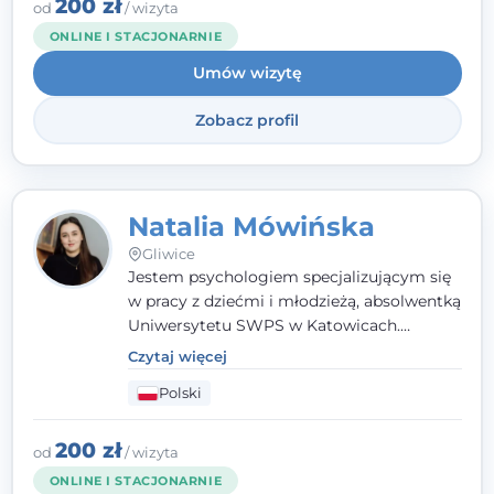
angielsku.
200 zł
od
/ wizyta
ONLINE I STACJONARNIE
Umów wizytę
Zobacz profil
Natalia Mówińska
Gliwice
Jestem psychologiem specjalizującym się
w pracy z dziećmi i młodzieżą, absolwentką
Uniwersytetu SWPS w Katowicach.
Prowadzę konsultacje oraz terapię
Czytaj więcej
nastawioną na potrzeby dziecka i jego
Polski
rodziny. Najważniejsze jest dla mnie
stworzenie bezpiecznego miejsca, w
którym dziecko czuje się zauważone i
200 zł
od
/ wizyta
zrozumiane.
ONLINE I STACJONARNIE