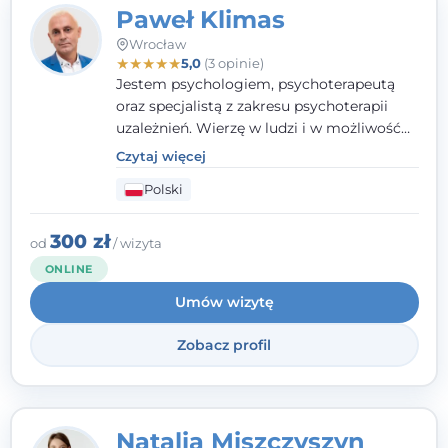
Paweł Klimas
Wrocław
★
★
★
★
★
5,0
(3 opinie)
Jestem psychologiem, psychoterapeutą
oraz specjalistą z zakresu psychoterapii
uzależnień. Wierzę w ludzi i w możliwość
wprowadzenia zmian w ich życiu. Bardzo
Czytaj więcej
często przekonuje się o tym, że każdy z nas,
Polski
w tym Ty i ja, ma wpływ na swoje
szczęście. Należy uwierzyć w siebie i działać
w obranym kierunku.
300 zł
od
/ wizyta
ONLINE
Umów wizytę
Zobacz profil
Natalia Miszczyszyn