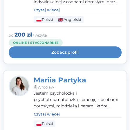
indywidualnej z osobami dorosłymi oraz
parami. Specjalizuję się w obszarze zdrowia
Czytaj więcej
seksualnego, żałoby, kryzysów życiowych i
Polski
Angielski
wypalenia zawodowego. Pracuję w języku
polskim i angielskim, w podejściu
humanistycznym, opartym na
200 zł
od
/ wizyta
partnerstwie i podmiotowości klienta.
ONLINE I STACJONARNIE
Zobacz profil
Mariia Partyka
Wrocław
Jestem psycholożką i
psychotraumatolożką - pracuję z osobami
dorosłymi, młodzieżą i parami, które
doświadczają kryzysów psychicznych,
Czytaj więcej
traumy, stanów lękowych i trudności
Polski
relacyjnych. W pracy kieruję się