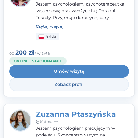
Jestem psychologiem, psychoterapeutką
systemową oraz założycielką Poradni
Teraply. Przyjmuję dorosłych, pary i
rodziny, dobierając metody do
Czytaj więcej
indywidualnych zasobów pacjenta. Wierzę
Polski
w drzemiące w Tobie zasoby, które
pozwolą Ci wyjść z kryzysu - a jeśli jeszcze
ich nie widzisz, pomogę Ci je odsłonić.
200 zł
od
/ wizyta
ONLINE I STACJONARNIE
Umów wizytę
Zobacz profil
Zuzanna Ptaszyńska
Katowice
Jestem psychologiem pracującym w
podejściu Skoncentrowanym na