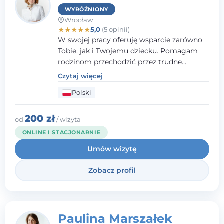
WYRÓŻNIONY
Wrocław
★
★
★
★
★
5,0
(5 opinii)
W swojej pracy oferuję wsparcie zarówno
Tobie, jak i Twojemu dziecku. Pomagam
rodzinom przechodzić przez trudne
momenty, opierając współpracę na
Czytaj więcej
wzajemnym zaufaniu i otwartej
Polski
komunikacji. Posiadam doświadczenie w
pracy z dziećmi i młodzieżą mierzącymi się
z różnorodnymi trudnościami
200 zł
od
/ wizyta
emocjonalnymi oraz rozwojowymi.
ONLINE I STACJONARNIE
Umów wizytę
Zobacz profil
Paulina Marszałek