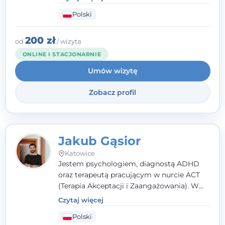
podejściu skoncentrowanym na
Polski
rozwiązaniach (TSR) oraz Racjonalnej
Terapii Zachowania (RTZ). Dużą wagę
przykładam do relacji opartej na empatii,
200 zł
od
/ wizyta
poczuciu bezpieczeństwa i wzajemnym
ONLINE I STACJONARNIE
zrozumieniu.
Umów wizytę
Zobacz profil
Jakub Gąsior
Katowice
Jestem psychologiem, diagnostą ADHD
oraz terapeutą pracującym w nurcie ACT
(Terapia Akceptacji i Zaangażowania). W
kontakcie z pacjentem najważniejsze są dla
Czytaj więcej
mnie serdeczność, zrozumienie i atmosfera
Polski
pełna ciepła. Wierzę, że skuteczna terapia