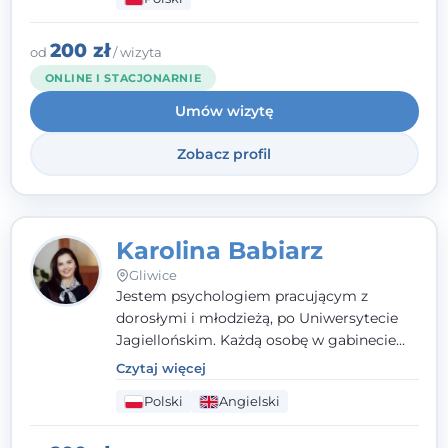
psychologiczną w kryzysie, przewlekłym
stresie czy obniżonym nastroju. Każde
spotkanie traktuję z szacunkiem,
200 zł
od
/ wizyta
uważnością i w atmosferze zaufania.
ONLINE I STACJONARNIE
Umów wizytę
Zobacz profil
Karolina Babiarz
Gliwice
Jestem psychologiem pracującym z
dorosłymi i młodzieżą, po Uniwersytecie
Jagiellońskim. Każdą osobę w gabinecie
traktuję jak osobną historię, którą poznaję,
Czytaj więcej
budując relację opartą na zaufaniu i
Polski
Angielski
empatii. Przyjmuję w Poradni Teraply.pl w
Gliwicach oraz online, po polsku i po