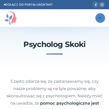
DOŁĄCZ DO PORTALU
KONTAKT
Znajdź swojego specjalistę
NOWOŚĆ
Psycholog Skoki
Gabinety
NOWOŚĆ
Według specjalizacji
Psycholog w Twoim języku
Diagnozy psychologiczne
Często zdarza się, że zastanawiamy się, czy
Testy psychologiczne
nasze problemy są na tyle poważne, aby
skonsultować się z psychologiem. Należy mieć
Dawka wiedzy
na uwadze, że
pomoc psychologiczna jest
Dla specjalistów