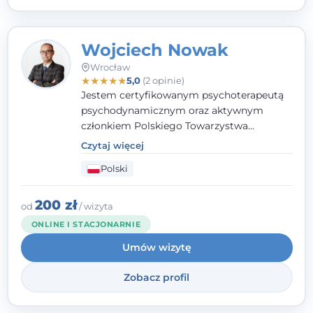
Wojciech Nowak
Wrocław
★
★
★
★
★
5,0
(2 opinie)
Jestem certyfikowanym psychoterapeutą
psychodynamicznym oraz aktywnym
członkiem Polskiego Towarzystwa
Psychoterapii Psychodynamicznej. W
Czytaj więcej
mojej pracy zawodowej kładę duży nacisk
Polski
na uważne słuchanie Pacjenta. Interesuje
mnie szczególnie psychoterapia zaburzeń
osobowości, zaburzeń nerwicowych i
200 zł
od
/ wizyta
lękowych, a także zagadnienia związane z
ONLINE I STACJONARNIE
małżeństwem i rodziną, w tym problemy w
Umów wizytę
relacjach rodzinnych. Nie specjalizuję się w
uzależnieniach.
Zobacz profil