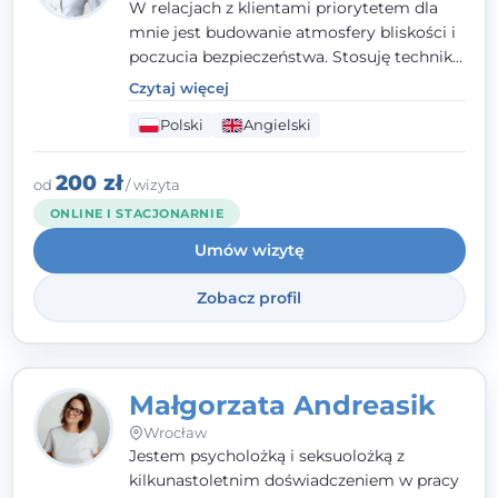
W relacjach z klientami priorytetem dla
mnie jest budowanie atmosfery bliskości i
poczucia bezpieczeństwa. Stosuję techniki
poznawczo-behawioralne oraz metody,
Czytaj więcej
które koncentrują się na rozwiązaniach
Polski
Angielski
(TSR). Te polegają na osiąganiu
zamierzonych celów (doprowadzeniu do
rozwiązania trudnych sytuacji) poprzez
200 zł
od
/ wizyta
identyfikowanie i wzmacnianie zasobów
ONLINE I STACJONARNIE
oraz mocnych stron klienta. W swojej
Umów wizytę
pracy korzystam także z metod dialogu
motywacyjnego i treningu uważności.
Zobacz profil
Małgorzata Andreasik
Wrocław
Jestem psycholożką i seksuolożką z
kilkunastoletnim doświadczeniem w pracy