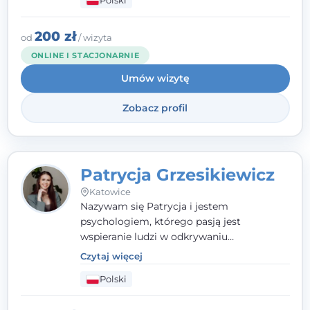
Polski
relacji z rodziną, pracą i otoczeniem - i
opieram współpracę na Twoich mocnych
stronach.
200 zł
od
/ wizyta
ONLINE I STACJONARNIE
Umów wizytę
Zobacz profil
Patrycja Grzesikiewicz
Katowice
Nazywam się Patrycja i jestem
psychologiem, którego pasją jest
wspieranie ludzi w odkrywaniu
wewnętrznej siły i radzeniu sobie z
Czytaj więcej
codziennymi trudnościami. Pracuję w
Polski
nurcie poznawczo-behawioralnym, oferując
indywidualne podejście pełne empatii,