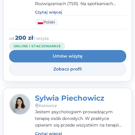
Rozwiązaniach (TSR). Na spotkaniach
pracuję w sposób dopasowany do Ciebie -
Czytaj więcej
nawet jeśli na starcie nie wiesz dokładnie,
Polski
czego potrzebujesz, odkrywamy to razem,
krok po kroku. Towarzyszę dorosłym oraz
młodzieży od 13. roku życia.
200 zł
od
/ wizyta
ONLINE I STACJONARNIE
Umów wizytę
Zobacz profil
Sylwia Piechowicz
Katowice
Jestem psychologiem prowadzącym
terapię osób dorosłych. W praktyce
opieram się przede wszystkim na terapii
poznawczo-behawioralnej (CBT), a także na
Czytaj więcej