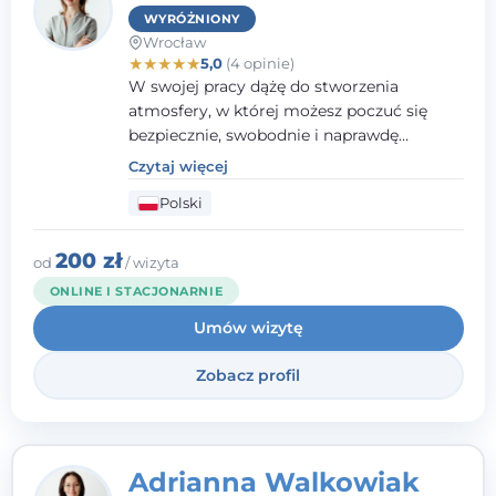
WYRÓŻNIONY
Wrocław
★
★
★
★
★
5,0
(4 opinie)
W swojej pracy dążę do stworzenia
atmosfery, w której możesz poczuć się
bezpiecznie, swobodnie i naprawdę
wysłuchany(-a). Zależy mi na
Czytaj więcej
towarzyszeniu Ci w drodze do większego
Polski
dobrostanu, lepszego poznania siebie oraz
budowania wartościowych i
satysfakcjonujących relacji - zarówno z
200 zł
od
/ wizyta
innymi, jak i z samym sobą. Możliwość
ONLINE I STACJONARNIE
bycia częścią tego procesu traktuję jako
Umów wizytę
duże wyróżnienie.
Zobacz profil
Adrianna Walkowiak