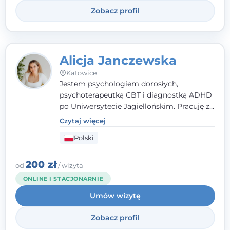
Zobacz profil
Alicja Janczewska
Katowice
Jestem psychologiem dorosłych,
psychoterapeutką CBT i diagnostką ADHD
po Uniwersytecie Jagiellońskim. Pracuję z
dorosłymi, młodzieżą i dziećmi, opierając
Czytaj więcej
pomoc na zrozumieniu indywidualnych
Polski
potrzeb i więzi zbudowanej na zaufaniu.
Terapia to dla mnie bezpieczne miejsce, w
którym poczujesz się wysłuchany i
200 zł
od
/ wizyta
zrozumiany.
ONLINE I STACJONARNIE
Umów wizytę
Zobacz profil