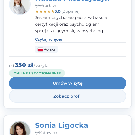
Wrocław
★
★
★
★
★
5,0
(2 opinie)
Jestem psychoterapeutą w trakcie
certyfikacji oraz psychologiem
specjalizującym się w psychologii
klinicznej. Ukończyłam również studia
Czytaj więcej
podyplomowe z Praktycznej Diagnozy
Polski
Psychologicznej. Aktywnie uczestniczę w
działalności Polskiego Towarzystwa
Psychiatrycznego oraz Polskiego
350 zł
od
/ wizyta
Towarzystwa Psychologicznego, a także
ONLINE I STACJONARNIE
jestem członkiem nadzwyczajnym
Umów wizytę
Wielkopolskiego Towarzystwa Terapii
Systemowej.
Zobacz profil
Sonia Ligocka
Katowice