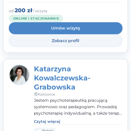
to wspólne działanie - razem tworzymy
zespół, który szuka rozwiązań.
200 zł
od
/ wizyta
ONLINE I STACJONARNIE
Umów wizytę
Zobacz profil
Katarzyna
Kowalczewska-
Grabowska
Katowice
Jestem psychoterapeutką pracującą
systemowo oraz pedagogiem. Prowadzę
psychoterapię indywidualną, a także terapię
par, małżeństw i rodzin. Patrzę na
Czytaj więcej
człowieka całościowo - w kontekście jego