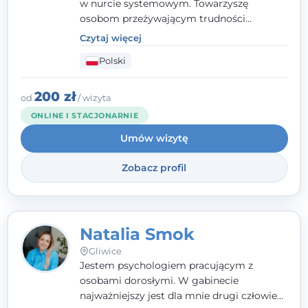
w nurcie systemowym. Towarzyszę
osobom przeżywającym trudności
emocjonalne, relacyjne albo znajdującym
Czytaj więcej
się w kryzysie. Liczy się dla mnie
Polski
autentyczna, oparta na zaufaniu relacja
oraz przestrzeń, w której każdy poczuje się
wysłuchany i potraktowany z szacunkiem.
200 zł
od
/ wizyta
ONLINE I STACJONARNIE
Umów wizytę
Zobacz profil
Natalia Smok
Gliwice
Jestem psychologiem pracującym z
osobami dorosłymi. W gabinecie
najważniejszy jest dla mnie drugi człowiek