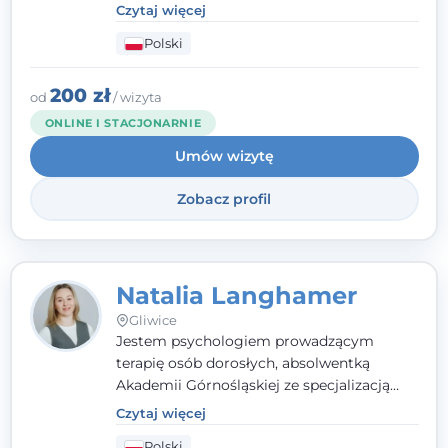
- wierzę, że empatia, autentyczność i pełne
Czytaj więcej
zaangażowanie tworzą bezpieczną
Polski
przestrzeń, będącą podstawą pracy nad
zmianą. W praktyce korzystam m.in. z
narzędzi Racjonalnej Terapii Zachowania.
200 zł
od
/ wizyta
ONLINE I STACJONARNIE
Umów wizytę
Zobacz profil
Natalia Langhamer
Gliwice
Jestem psychologiem prowadzącym
terapię osób dorosłych, absolwentką
Akademii Górnośląskiej ze specjalizacją
kliniczną. Oferuję konsultacje
Czytaj więcej
psychologiczne i pierwszą pomoc
Polski