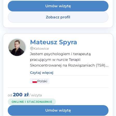
Umów wizytę
Zobacz profil
Mateusz Spyra
Katowice
Jestem psychologiem i terapeutą
pracującym w nurcie Terapii
Skoncentrowanej na Rozwiązaniach (TSR).
Towarzyszę młodzieży i dorosłym z
Czytaj więcej
empatią, zrozumieniem i bez oceniania.
Polski
Daję przestrzeń do bycia sobą, bo wiem, że
w każdym człowieku jest coś wyjątkowego.
200 zł
od
/ wizyta
ONLINE I STACJONARNIE
Umów wizytę