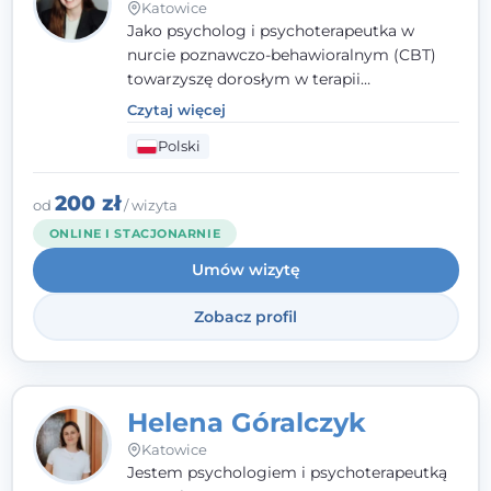
Katowice
Jako psycholog i psychoterapeutka w
nurcie poznawczo-behawioralnym (CBT)
towarzyszę dorosłym w terapii
indywidualnej oraz nastolatkom od 15. roku
Czytaj więcej
życia. Zależy mi, by naprawdę usłyszeć, z
Polski
czym do mnie przychodzisz, i dobrać
sposób pracy do Ciebie - bez gotowych
schematów i bez oceniania.
200 zł
od
/ wizyta
ONLINE I STACJONARNIE
Umów wizytę
Zobacz profil
Helena Góralczyk
Katowice
Jestem psychologiem i psychoterapeutką