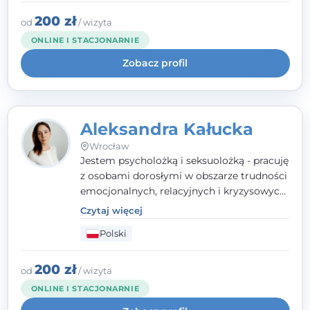
uważnością, empatią i głębokim
szacunkiem dla indywidualnej historii
200 zł
od
/ wizyta
każdego człowieka. Jestem w trakcie
ONLINE I STACJONARNIE
czteroletniej szkoły psychoterapii
Zobacz profil
poznawczo-behawioralnej
rekomendowanej przez PTTPB.
Aleksandra Kałucka
Wrocław
Jestem psycholożką i seksuolożką - pracuję
z osobami dorosłymi w obszarze trudności
emocjonalnych, relacyjnych i kryzysowych,
w tym z osobami po doświadczeniach
Czytaj więcej
przemocy. Ukończyłam psychologię
Polski
kliniczną oraz studia podyplomowe z
interwencji kryzysowej i seksuologii
klinicznej na SWPS we Wrocławiu. W pracy
200 zł
od
/ wizyta
kieruję się empatią, etyką zawodową i
ONLINE I STACJONARNIE
uważnością na potrzeby klienta.