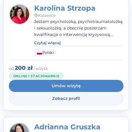
Karolina Strzopa
Katowice
Jestem psycholożką, psychotraumatolożką
i seksuolożką, a obecnie poszerzam
kwalifikacje o interwencję kryzysową.
Pracuję w nurcie terapii trzeciej fali, łącząc
Czytaj więcej
metody o potwierdzonej skuteczności.
Polski
Towarzyszę młodzieży, dorosłym i parom w
radzeniu sobie z bolesnymi
doświadczeniami tak, by mogli żyć pełniej.
200 zł
od
/ wizyta
ONLINE I STACJONARNIE
Umów wizytę
Zobacz profil
Adrianna Gruszka