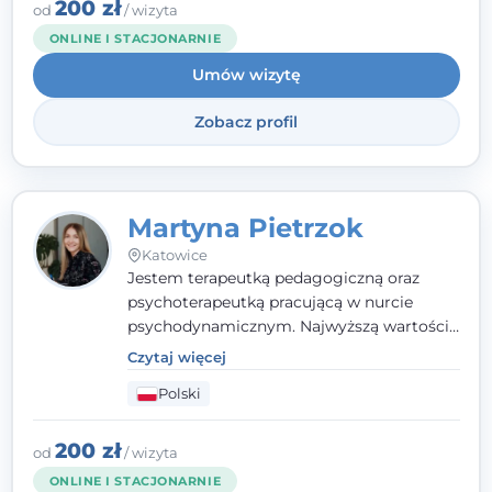
zaufania i wsparcia. Jeśli masz za sobą
200 zł
od
/ wizyta
trudny czas, jestem tutaj dla Ciebie.
ONLINE I STACJONARNIE
Umów wizytę
Zobacz profil
Martyna Pietrzok
Katowice
Jestem terapeutką pedagogiczną oraz
psychoterapeutką pracującą w nurcie
psychodynamicznym. Najwyższą wartością
jest dla mnie bliska, pełna zrozumienia i
Czytaj więcej
zaangażowania relacja z pacjentem. To
Polski
właśnie ta oparta na zaufaniu więź staje się
przestrzenią, w której można dotrzeć do
źródła trudności i spojrzeć na nie inaczej
200 zł
od
/ wizyta
niż dotąd.
ONLINE I STACJONARNIE