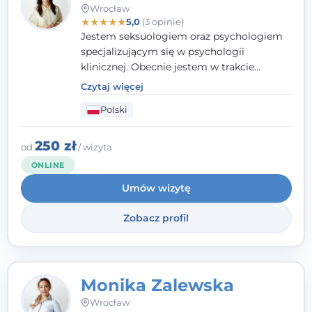
Wrocław
★
★
★
★
★
5,0
(3 opinie)
Jestem seksuologiem oraz psychologiem
specjalizującym się w psychologii
klinicznej. Obecnie jestem w trakcie
szkolenia na psychoterapeutę
Czytaj więcej
systemowego. Posiadam status członka
Polski
nadzwyczajnego Wielkopolskiego
Towarzystwa Terapii Systemowej oraz
należę do Polskiego Towarzystwa
250 zł
od
/ wizyta
Psychiatrycznego. W mojej pracy na
ONLINE
pierwszym miejscu stawiam budowanie
Umów wizytę
atmosfery bezpieczeństwa i zrozumienia w
relacjach z Klientami. Istotna dla nie jest
Zobacz profil
również koncentracja na dostępnych
zasobach.
Monika Zalewska
Wrocław