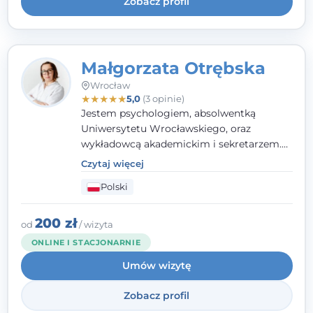
Zobacz profil
Małgorzata Otrębska
Wrocław
★
★
★
★
★
5,0
(3 opinie)
Jestem psychologiem, absolwentką
Uniwersytetu Wrocławskiego, oraz
wykładowcą akademickim i sekretarzem.
Dodatkowo mam kwalifikacje mediatora,
Czytaj więcej
specjalizując się w sprawach rodzinnych,
Polski
cywilnych oraz karnych.
200 zł
od
/ wizyta
ONLINE I STACJONARNIE
Umów wizytę
Zobacz profil