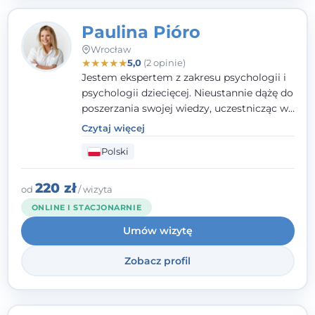
Paulina Pióro
Wrocław
★
★
★
★
★
5,0
(2 opinie)
Jestem ekspertem z zakresu psychologii i
psychologii dziecięcej. Nieustannie dążę do
poszerzania swojej wiedzy, uczestnicząc w
różnorodnych szkoleniach. Pracując z
Czytaj więcej
dziećmi, młodzieżą i młodymi dorosłymi
Polski
niezwykle ważne jest dla mnie poczucie
bezpieczeństwa, zrozumienia oraz wolności
w wyrażaniu swojego zdania. Kieruję się
220 zł
od
/ wizyta
etyką zawodową, wierząc, że każdy
ONLINE I STACJONARNIE
człowiek powinien otrzymać wsparcie i
Umów wizytę
pomoc, by poradzić sobie ze swoimi
problemami.
Zobacz profil