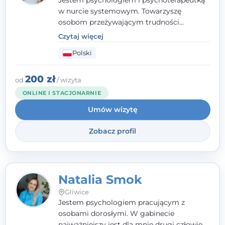
Jestem psychologiem i psychoterapeutką
w nurcie systemowym. Towarzyszę
osobom przeżywającym trudności
emocjonalne, relacyjne albo znajdującym
Czytaj więcej
się w kryzysie. Liczy się dla mnie
Polski
autentyczna, oparta na zaufaniu relacja
oraz przestrzeń, w której każdy poczuje się
wysłuchany i potraktowany z szacunkiem.
200 zł
od
/ wizyta
ONLINE I STACJONARNIE
Umów wizytę
Zobacz profil
Natalia Smok
Gliwice
Jestem psychologiem pracującym z
osobami dorosłymi. W gabinecie
najważniejszy jest dla mnie drugi człowiek