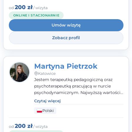
zaufania i wsparcia. Jeśli masz za sobą
200 zł
od
/ wizyta
trudny czas, jestem tutaj dla Ciebie.
ONLINE I STACJONARNIE
Umów wizytę
Zobacz profil
Martyna Pietrzok
Katowice
Jestem terapeutką pedagogiczną oraz
psychoterapeutką pracującą w nurcie
psychodynamicznym. Najwyższą wartością
jest dla mnie bliska, pełna zrozumienia i
Czytaj więcej
zaangażowania relacja z pacjentem. To
Polski
właśnie ta oparta na zaufaniu więź staje się
przestrzenią, w której można dotrzeć do
źródła trudności i spojrzeć na nie inaczej
200 zł
od
/ wizyta
niż dotąd.