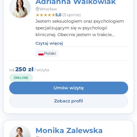
Adrianna Walkowiak
Wrocław
★
★
★
★
★
5,0
(3 opinie)
Jestem seksuologiem oraz psychologiem
specjalizującym się w psychologii
klinicznej. Obecnie jestem w trakcie
szkolenia na psychoterapeutę
Czytaj więcej
systemowego. Posiadam status członka
Polski
nadzwyczajnego Wielkopolskiego
Towarzystwa Terapii Systemowej oraz
należę do Polskiego Towarzystwa
250 zł
od
/ wizyta
Psychiatrycznego. W mojej pracy na
ONLINE
pierwszym miejscu stawiam budowanie
Umów wizytę
atmosfery bezpieczeństwa i zrozumienia w
relacjach z Klientami. Istotna dla nie jest
Zobacz profil
również koncentracja na dostępnych
zasobach.
Monika Zalewska