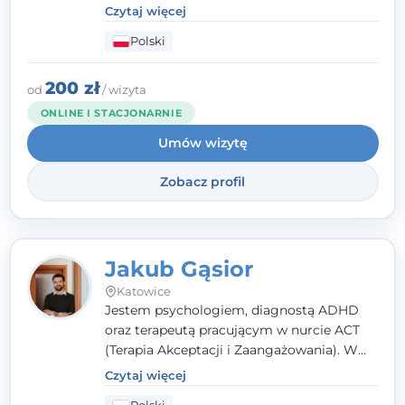
poznawczo-behawioralnej (CBT), a także na
Czytaj więcej
podejściu skoncentrowanym na
Polski
rozwiązaniach (TSR) oraz Racjonalnej
Terapii Zachowania (RTZ). Dużą wagę
przykładam do relacji opartej na empatii,
200 zł
od
/ wizyta
poczuciu bezpieczeństwa i wzajemnym
ONLINE I STACJONARNIE
zrozumieniu.
Umów wizytę
Zobacz profil
Jakub Gąsior
Katowice
Jestem psychologiem, diagnostą ADHD
oraz terapeutą pracującym w nurcie ACT
(Terapia Akceptacji i Zaangażowania). W
kontakcie z pacjentem najważniejsze są dla
Czytaj więcej
mnie serdeczność, zrozumienie i atmosfera