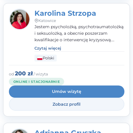
Karolina Strzopa
Katowice
Jestem psycholożką, psychotraumatolożką
i seksuolożką, a obecnie poszerzam
kwalifikacje o interwencję kryzysową.
Pracuję w nurcie terapii trzeciej fali, łącząc
Czytaj więcej
metody o potwierdzonej skuteczności.
Polski
Towarzyszę młodzieży, dorosłym i parom w
radzeniu sobie z bolesnymi
doświadczeniami tak, by mogli żyć pełniej.
200 zł
od
/ wizyta
ONLINE I STACJONARNIE
Umów wizytę
Zobacz profil
Adrianna Gruszka