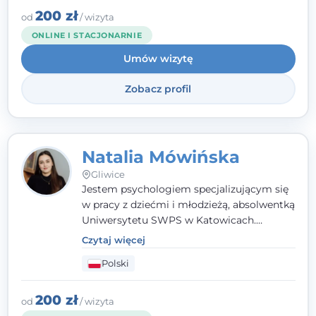
angielsku.
200 zł
od
/ wizyta
ONLINE I STACJONARNIE
Umów wizytę
Zobacz profil
Natalia Mówińska
Gliwice
Jestem psychologiem specjalizującym się
w pracy z dziećmi i młodzieżą, absolwentką
Uniwersytetu SWPS w Katowicach.
Prowadzę konsultacje oraz terapię
Czytaj więcej
nastawioną na potrzeby dziecka i jego
Polski
rodziny. Najważniejsze jest dla mnie
stworzenie bezpiecznego miejsca, w
którym dziecko czuje się zauważone i
200 zł
od
/ wizyta
zrozumiane.