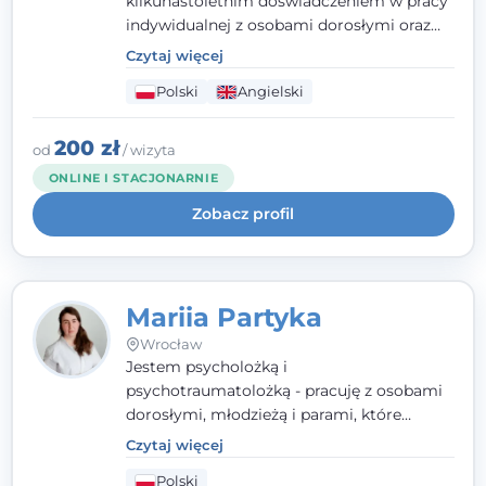
kilkunastoletnim doświadczeniem w pracy
indywidualnej z osobami dorosłymi oraz
parami. Specjalizuję się w obszarze zdrowia
Czytaj więcej
seksualnego, żałoby, kryzysów życiowych i
Polski
Angielski
wypalenia zawodowego. Pracuję w języku
polskim i angielskim, w podejściu
humanistycznym, opartym na
200 zł
od
/ wizyta
partnerstwie i podmiotowości klienta.
ONLINE I STACJONARNIE
Zobacz profil
Mariia Partyka
Wrocław
Jestem psycholożką i
psychotraumatolożką - pracuję z osobami
dorosłymi, młodzieżą i parami, które
doświadczają kryzysów psychicznych,
Czytaj więcej
traumy, stanów lękowych i trudności
Polski