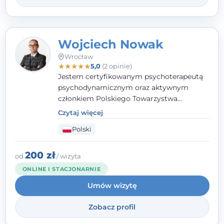
Wojciech Nowak
Wrocław
★
★
★
★
★
5,0
(2 opinie)
Jestem certyfikowanym psychoterapeutą
psychodynamicznym oraz aktywnym
członkiem Polskiego Towarzystwa
Psychoterapii Psychodynamicznej. W
Czytaj więcej
mojej pracy zawodowej kładę duży nacisk
Polski
na uważne słuchanie Pacjenta. Interesuje
mnie szczególnie psychoterapia zaburzeń
osobowości, zaburzeń nerwicowych i
200 zł
od
/ wizyta
lękowych, a także zagadnienia związane z
ONLINE I STACJONARNIE
małżeństwem i rodziną, w tym problemy w
Umów wizytę
relacjach rodzinnych. Nie specjalizuję się w
uzależnieniach.
Zobacz profil