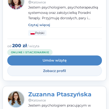
Katowice
Jestem psychologiem, psychoterapeutką
systemową oraz założycielką Poradni
Teraply. Przyjmuję dorosłych, pary i
rodziny, dobierając metody do
Czytaj więcej
indywidualnych zasobów pacjenta. Wierzę
Polski
w drzemiące w Tobie zasoby, które
pozwolą Ci wyjść z kryzysu - a jeśli jeszcze
ich nie widzisz, pomogę Ci je odsłonić.
200 zł
od
/ wizyta
ONLINE I STACJONARNIE
Umów wizytę
Zobacz profil
Zuzanna Ptaszyńska
Katowice
Jestem psychologiem pracującym w