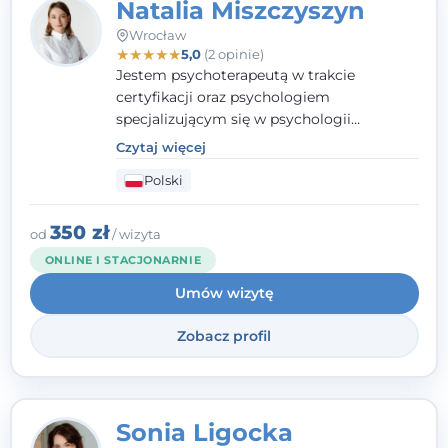
Natalia Miszczyszyn
Wrocław
★
★
★
★
★
5,0
(2 opinie)
Jestem psychoterapeutą w trakcie
certyfikacji oraz psychologiem
specjalizującym się w psychologii
klinicznej. Ukończyłam również studia
Czytaj więcej
podyplomowe z Praktycznej Diagnozy
Polski
Psychologicznej. Aktywnie uczestniczę w
działalności Polskiego Towarzystwa
Psychiatrycznego oraz Polskiego
350 zł
od
/ wizyta
Towarzystwa Psychologicznego, a także
ONLINE I STACJONARNIE
jestem członkiem nadzwyczajnym
Umów wizytę
Wielkopolskiego Towarzystwa Terapii
Systemowej.
Zobacz profil
Sonia Ligocka