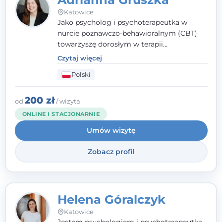
Katowice
Jako psycholog i psychoterapeutka w
nurcie poznawczo-behawioralnym (CBT)
towarzyszę dorosłym w terapii
indywidualnej oraz nastolatkom od 15. roku
Czytaj więcej
życia. Zależy mi, by naprawdę usłyszeć, z
Polski
czym do mnie przychodzisz, i dobrać
sposób pracy do Ciebie - bez gotowych
schematów i bez oceniania.
200 zł
od
/ wizyta
ONLINE I STACJONARNIE
Umów wizytę
Zobacz profil
Helena Góralczyk
Katowice