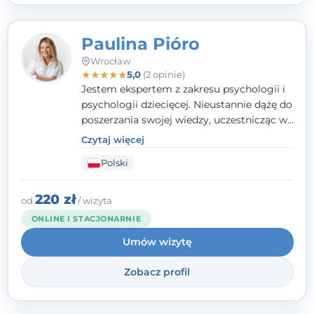
Paulina Pióro
Wrocław
★
★
★
★
★
5,0
(2 opinie)
Jestem ekspertem z zakresu psychologii i
psychologii dziecięcej. Nieustannie dążę do
poszerzania swojej wiedzy, uczestnicząc w
różnorodnych szkoleniach. Pracując z
Czytaj więcej
dziećmi, młodzieżą i młodymi dorosłymi
Polski
niezwykle ważne jest dla mnie poczucie
bezpieczeństwa, zrozumienia oraz wolności
w wyrażaniu swojego zdania. Kieruję się
220 zł
od
/ wizyta
etyką zawodową, wierząc, że każdy
ONLINE I STACJONARNIE
człowiek powinien otrzymać wsparcie i
Umów wizytę
pomoc, by poradzić sobie ze swoimi
problemami.
Zobacz profil