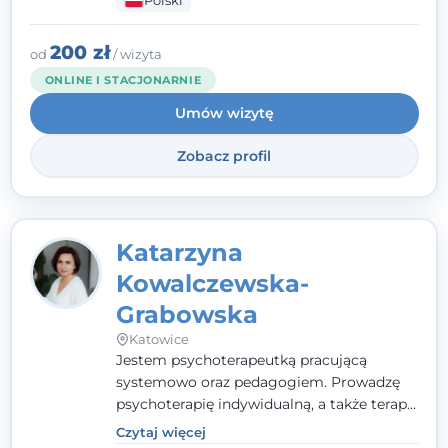
Polski
pełna ciepła. Wierzę, że skuteczna terapia
to wspólne działanie - razem tworzymy
zespół, który szuka rozwiązań.
200 zł
od
/ wizyta
ONLINE I STACJONARNIE
Umów wizytę
Zobacz profil
Katarzyna
Kowalczewska-
Grabowska
Katowice
Jestem psychoterapeutką pracującą
systemowo oraz pedagogiem. Prowadzę
psychoterapię indywidualną, a także terapię
par, małżeństw i rodzin. Patrzę na
Czytaj więcej