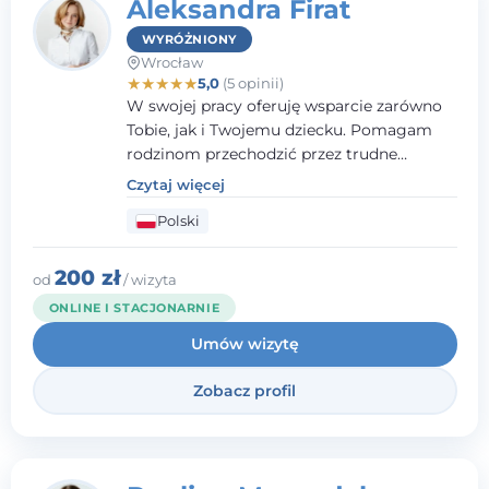
Aleksandra Firat
WYRÓŻNIONY
Wrocław
★
★
★
★
★
5,0
(5 opinii)
W swojej pracy oferuję wsparcie zarówno
Tobie, jak i Twojemu dziecku. Pomagam
rodzinom przechodzić przez trudne
momenty, opierając współpracę na
Czytaj więcej
wzajemnym zaufaniu i otwartej
Polski
komunikacji. Posiadam doświadczenie w
pracy z dziećmi i młodzieżą mierzącymi się
z różnorodnymi trudnościami
200 zł
od
/ wizyta
emocjonalnymi oraz rozwojowymi.
ONLINE I STACJONARNIE
Umów wizytę
Zobacz profil