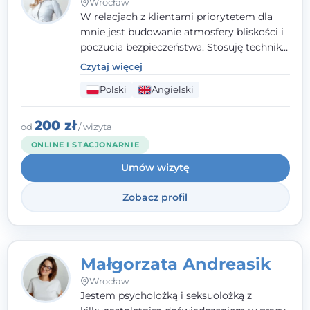
Wrocław
W relacjach z klientami priorytetem dla
mnie jest budowanie atmosfery bliskości i
poczucia bezpieczeństwa. Stosuję techniki
poznawczo-behawioralne oraz metody,
Czytaj więcej
które koncentrują się na rozwiązaniach
Polski
Angielski
(TSR). Te polegają na osiąganiu
zamierzonych celów (doprowadzeniu do
rozwiązania trudnych sytuacji) poprzez
200 zł
od
/ wizyta
identyfikowanie i wzmacnianie zasobów
ONLINE I STACJONARNIE
oraz mocnych stron klienta. W swojej
Umów wizytę
pracy korzystam także z metod dialogu
motywacyjnego i treningu uważności.
Zobacz profil
Małgorzata Andreasik
Wrocław
Jestem psycholożką i seksuolożką z