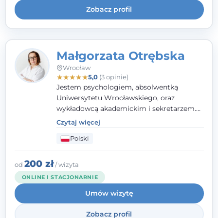
Zobacz profil
Małgorzata Otrębska
Wrocław
★
★
★
★
★
5,0
(3 opinie)
Jestem psychologiem, absolwentką
Uniwersytetu Wrocławskiego, oraz
wykładowcą akademickim i sekretarzem.
Dodatkowo mam kwalifikacje mediatora,
Czytaj więcej
specjalizując się w sprawach rodzinnych,
Polski
cywilnych oraz karnych.
200 zł
od
/ wizyta
ONLINE I STACJONARNIE
Umów wizytę
Zobacz profil