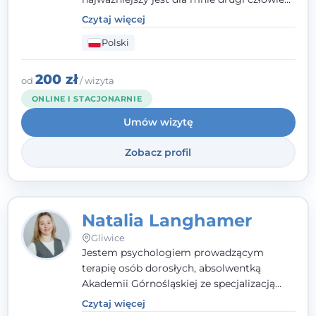
- wierzę, że empatia, autentyczność i pełne
Czytaj więcej
zaangażowanie tworzą bezpieczną
Polski
przestrzeń, będącą podstawą pracy nad
zmianą. W praktyce korzystam m.in. z
narzędzi Racjonalnej Terapii Zachowania.
200 zł
od
/ wizyta
ONLINE I STACJONARNIE
Umów wizytę
Zobacz profil
Natalia Langhamer
Gliwice
Jestem psychologiem prowadzącym
terapię osób dorosłych, absolwentką
Akademii Górnośląskiej ze specjalizacją
kliniczną. Oferuję konsultacje
Czytaj więcej
psychologiczne i pierwszą pomoc