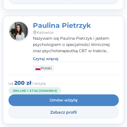
Paulina Pietrzyk
Katowice
Nazywam się Paulina Pietrzyk i jestem
psychologiem o specjalności klinicznej
oraz psychoterapeutką CBT w trakcie
szkolenia. Pracuję z dorosłymi, którzy
Czytaj więcej
szukają wsparcia w trudnych momentach -
Polski
w obliczu lęku, przewlekłego stresu,
natłoku myśli, obniżonego nastroju,
wypalenia czy kryzysu, a także po prostu
200 zł
od
/ wizyta
chcą lepiej poznać siebie.
ONLINE I STACJONARNIE
Umów wizytę
Zobacz profil