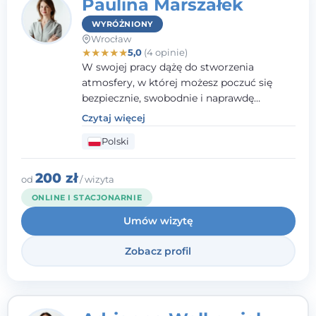
Paulina Marszałek
WYRÓŻNIONY
Wrocław
★
★
★
★
★
5,0
(4 opinie)
W swojej pracy dążę do stworzenia
atmosfery, w której możesz poczuć się
bezpiecznie, swobodnie i naprawdę
wysłuchany(-a). Zależy mi na
Czytaj więcej
towarzyszeniu Ci w drodze do większego
Polski
dobrostanu, lepszego poznania siebie oraz
budowania wartościowych i
satysfakcjonujących relacji - zarówno z
200 zł
od
/ wizyta
innymi, jak i z samym sobą. Możliwość
ONLINE I STACJONARNIE
bycia częścią tego procesu traktuję jako
Umów wizytę
duże wyróżnienie.
Zobacz profil