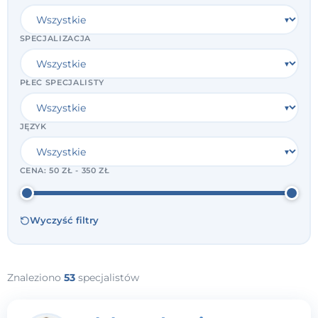
SPECJALIZACJA
PŁEĆ SPECJALISTY
JĘZYK
CENA:
50 ZŁ - 350 ZŁ
Wyczyść filtry
Znaleziono
53
specjalistów