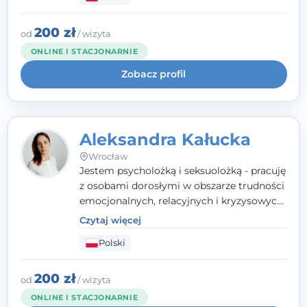
relacyjnych. W pracy kieruję się
uważnością, empatią i głębokim
szacunkiem dla indywidualnej historii
200 zł
od
/ wizyta
każdego człowieka. Jestem w trakcie
ONLINE I STACJONARNIE
czteroletniej szkoły psychoterapii
Zobacz profil
poznawczo-behawioralnej
rekomendowanej przez PTTPB.
Aleksandra Kałucka
Wrocław
Jestem psycholożką i seksuolożką - pracuję
z osobami dorosłymi w obszarze trudności
emocjonalnych, relacyjnych i kryzysowych,
w tym z osobami po doświadczeniach
Czytaj więcej
przemocy. Ukończyłam psychologię
Polski
kliniczną oraz studia podyplomowe z
interwencji kryzysowej i seksuologii
klinicznej na SWPS we Wrocławiu. W pracy
200 zł
od
/ wizyta
kieruję się empatią, etyką zawodową i
ONLINE I STACJONARNIE
uważnością na potrzeby klienta.