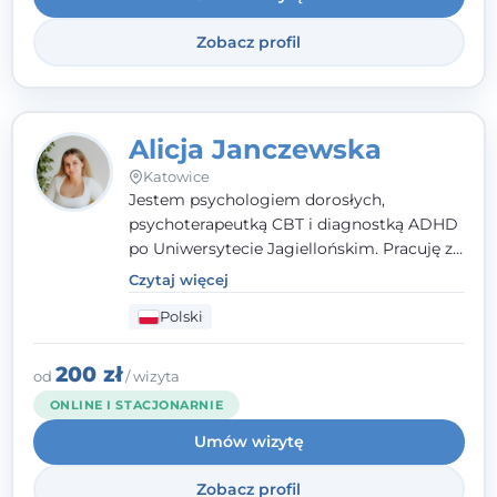
Zobacz profil
Alicja Janczewska
Katowice
Jestem psychologiem dorosłych,
psychoterapeutką CBT i diagnostką ADHD
po Uniwersytecie Jagiellońskim. Pracuję z
dorosłymi, młodzieżą i dziećmi, opierając
Czytaj więcej
pomoc na zrozumieniu indywidualnych
Polski
potrzeb i więzi zbudowanej na zaufaniu.
Terapia to dla mnie bezpieczne miejsce, w
którym poczujesz się wysłuchany i
200 zł
od
/ wizyta
zrozumiany.
ONLINE I STACJONARNIE
Umów wizytę
Zobacz profil