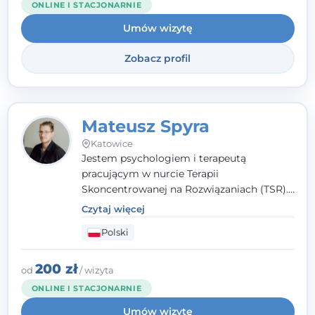
ONLINE I STACJONARNIE
Umów wizytę
Zobacz profil
Mateusz Spyra
Katowice
Jestem psychologiem i terapeutą
pracującym w nurcie Terapii
Skoncentrowanej na Rozwiązaniach (TSR).
Towarzyszę młodzieży i dorosłym z
Czytaj więcej
empatią, zrozumieniem i bez oceniania.
Polski
Daję przestrzeń do bycia sobą, bo wiem, że
w każdym człowieku jest coś wyjątkowego.
200 zł
od
/ wizyta
ONLINE I STACJONARNIE
Umów wizytę