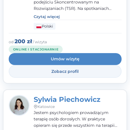
podejściu Skoncentrowanym na
Rozwiązaniach (TSR). Na spotkaniach
pracuję w sposób dopasowany do Ciebie -
Czytaj więcej
nawet jeśli na starcie nie wiesz dokładnie,
Polski
czego potrzebujesz, odkrywamy to razem,
krok po kroku. Towarzyszę dorosłym oraz
młodzieży od 13. roku życia.
200 zł
od
/ wizyta
ONLINE I STACJONARNIE
Umów wizytę
Zobacz profil
Sylwia Piechowicz
Katowice
Jestem psychologiem prowadzącym
terapię osób dorosłych. W praktyce
opieram się przede wszystkim na terapii