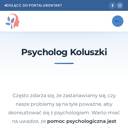
DOŁĄCZ DO PORTALU
KONTAKT
Znajdź swojego specjalistę
NOWOŚĆ
Psycholog Koluszki
Gabinety
NOWOŚĆ
Według specjalizacji
Psycholog w Twoim języku
Diagnozy psychologiczne
Często zdarza się, że zastanawiamy się, czy
Testy psychologiczne
nasze problemy są na tyle poważne, aby
skonsultować się z psychologiem. Warto mieć
Dawka wiedzy
na uwadze, że
pomoc psychologiczna jest
Dla specjalistów