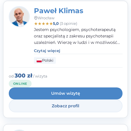
Paweł Klimas
Wrocław
★
★
★
★
★
5,0
(3 opinie)
Jestem psychologiem, psychoterapeutą
oraz specjalistą z zakresu psychoterapii
uzależnień. Wierzę w ludzi i w możliwość
wprowadzenia zmian w ich życiu. Bardzo
Czytaj więcej
często przekonuje się o tym, że każdy z nas,
Polski
w tym Ty i ja, ma wpływ na swoje
szczęście. Należy uwierzyć w siebie i działać
w obranym kierunku.
300 zł
od
/ wizyta
ONLINE
Umów wizytę
Zobacz profil