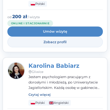
Polski
psychologiczną w kryzysie, przewlekłym
stresie czy obniżonym nastroju. Każde
spotkanie traktuję z szacunkiem,
200 zł
od
/ wizyta
uważnością i w atmosferze zaufania.
ONLINE I STACJONARNIE
Umów wizytę
Zobacz profil
Karolina Babiarz
Gliwice
Jestem psychologiem pracującym z
dorosłymi i młodzieżą, po Uniwersytecie
Jagiellońskim. Każdą osobę w gabinecie
traktuję jak osobną historię, którą poznaję,
Czytaj więcej
budując relację opartą na zaufaniu i
Polski
Angielski
empatii. Przyjmuję w Poradni Teraply.pl w
Gliwicach oraz online, po polsku i po