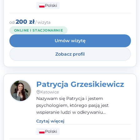
człowieka całościowo - w kontekście jego
Polski
relacji z rodziną, pracą i otoczeniem - i
opieram współpracę na Twoich mocnych
stronach.
200 zł
od
/ wizyta
ONLINE I STACJONARNIE
Umów wizytę
Zobacz profil
Patrycja Grzesikiewicz
Katowice
Nazywam się Patrycja i jestem
psychologiem, którego pasją jest
wspieranie ludzi w odkrywaniu
wewnętrznej siły i radzeniu sobie z
Czytaj więcej
codziennymi trudnościami. Pracuję w
Polski
nurcie poznawczo-behawioralnym, oferując
indywidualne podejście pełne empatii,