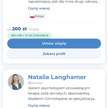
najważniejszy jest dla mnie drugi człowiek
- wierzę, że empatia, autentyczność i pełne
Czytaj więcej
zaangażowanie tworzą bezpieczną
Polski
przestrzeń, będącą podstawą pracy nad
zmianą. W praktyce korzystam m.in. z
narzędzi Racjonalnej Terapii Zachowania.
200 zł
od
/ wizyta
ONLINE I STACJONARNIE
Umów wizytę
Zobacz profil
Natalia Langhamer
Gliwice
Jestem psychologiem prowadzącym
terapię osób dorosłych, absolwentką
Akademii Górnośląskiej ze specjalizacją
kliniczną. Oferuję konsultacje
Czytaj więcej