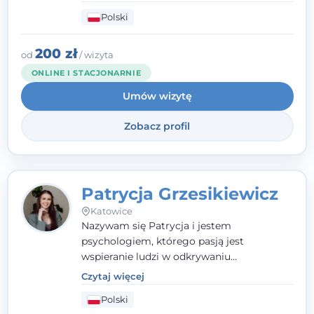
człowieka całościowo - w kontekście jego
Polski
relacji z rodziną, pracą i otoczeniem - i
opieram współpracę na Twoich mocnych
stronach.
200 zł
od
/ wizyta
ONLINE I STACJONARNIE
Umów wizytę
Zobacz profil
Patrycja Grzesikiewicz
Katowice
Nazywam się Patrycja i jestem
psychologiem, którego pasją jest
wspieranie ludzi w odkrywaniu
wewnętrznej siły i radzeniu sobie z
Czytaj więcej
codziennymi trudnościami. Pracuję w
Polski
nurcie poznawczo-behawioralnym, oferując