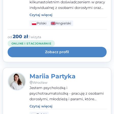
kilkunastoletnim doświadczeniem w pracy
indywidualnej z osobami dorosłymi oraz
parami. Specjalizuję się w obszarze zdrowia
Czytaj więcej
seksualnego, żałoby, kryzysów życiowych i
Polski
Angielski
wypalenia zawodowego. Pracuję w języku
polskim i angielskim, w podejściu
humanistycznym, opartym na
200 zł
od
/ wizyta
partnerstwie i podmiotowości klienta.
ONLINE I STACJONARNIE
Zobacz profil
Mariia Partyka
Wrocław
Jestem psycholożką i
psychotraumatolożką - pracuję z osobami
dorosłymi, młodzieżą i parami, które
doświadczają kryzysów psychicznych,
Czytaj więcej
traumy, stanów lękowych i trudności