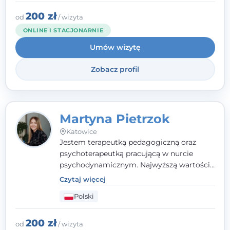
indywidualne podejście pełne empatii,
zaufania i wsparcia. Jeśli masz za sobą
200 zł
od
/ wizyta
trudny czas, jestem tutaj dla Ciebie.
ONLINE I STACJONARNIE
Umów wizytę
Zobacz profil
Martyna Pietrzok
Katowice
Jestem terapeutką pedagogiczną oraz
psychoterapeutką pracującą w nurcie
psychodynamicznym. Najwyższą wartością
jest dla mnie bliska, pełna zrozumienia i
Czytaj więcej
zaangażowania relacja z pacjentem. To
Polski
właśnie ta oparta na zaufaniu więź staje się
przestrzenią, w której można dotrzeć do
źródła trudności i spojrzeć na nie inaczej
200 zł
od
/ wizyta