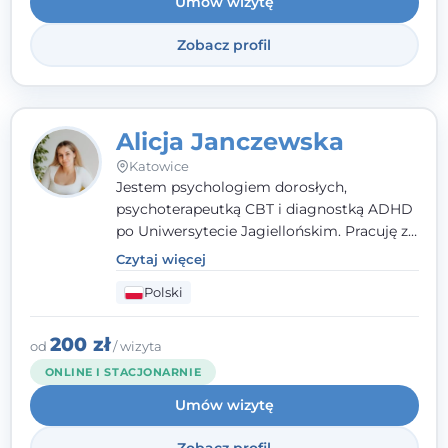
Umów wizytę
Zobacz profil
Alicja Janczewska
Katowice
Jestem psychologiem dorosłych,
psychoterapeutką CBT i diagnostką ADHD
po Uniwersytecie Jagiellońskim. Pracuję z
dorosłymi, młodzieżą i dziećmi, opierając
Czytaj więcej
pomoc na zrozumieniu indywidualnych
Polski
potrzeb i więzi zbudowanej na zaufaniu.
Terapia to dla mnie bezpieczne miejsce, w
którym poczujesz się wysłuchany i
200 zł
od
/ wizyta
zrozumiany.
ONLINE I STACJONARNIE
Umów wizytę
Zobacz profil