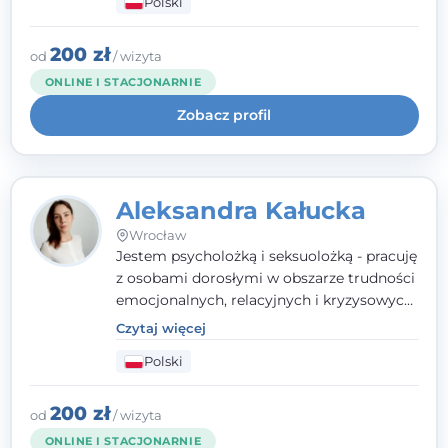
Polski
relacyjnych. W pracy kieruję się
uważnością, empatią i głębokim
szacunkiem dla indywidualnej historii
200 zł
od
/ wizyta
każdego człowieka. Jestem w trakcie
ONLINE I STACJONARNIE
czteroletniej szkoły psychoterapii
Zobacz profil
poznawczo-behawioralnej
rekomendowanej przez PTTPB.
Aleksandra Kałucka
Wrocław
Jestem psycholożką i seksuolożką - pracuję
z osobami dorosłymi w obszarze trudności
emocjonalnych, relacyjnych i kryzysowych,
w tym z osobami po doświadczeniach
Czytaj więcej
przemocy. Ukończyłam psychologię
Polski
kliniczną oraz studia podyplomowe z
interwencji kryzysowej i seksuologii
klinicznej na SWPS we Wrocławiu. W pracy
200 zł
od
/ wizyta
kieruję się empatią, etyką zawodową i
ONLINE I STACJONARNIE