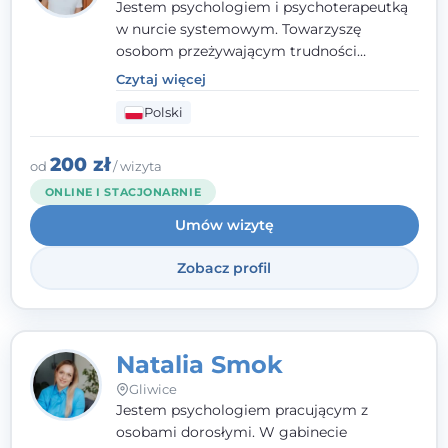
Jestem psychologiem i psychoterapeutką
w nurcie systemowym. Towarzyszę
osobom przeżywającym trudności
emocjonalne, relacyjne albo znajdującym
Czytaj więcej
się w kryzysie. Liczy się dla mnie
Polski
autentyczna, oparta na zaufaniu relacja
oraz przestrzeń, w której każdy poczuje się
wysłuchany i potraktowany z szacunkiem.
200 zł
od
/ wizyta
ONLINE I STACJONARNIE
Umów wizytę
Zobacz profil
Natalia Smok
Gliwice
Jestem psychologiem pracującym z
osobami dorosłymi. W gabinecie