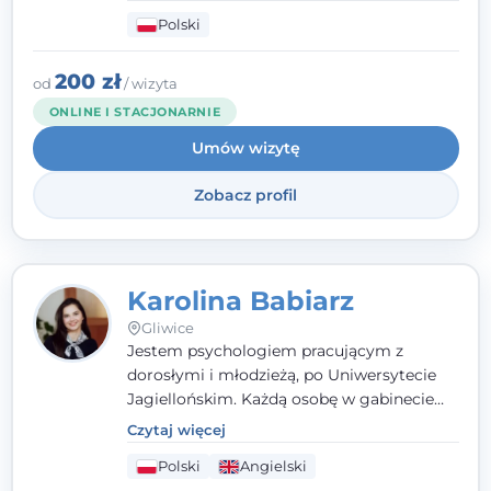
psychologiczne i pierwszą pomoc
Polski
psychologiczną w kryzysie, przewlekłym
stresie czy obniżonym nastroju. Każde
spotkanie traktuję z szacunkiem,
200 zł
od
/ wizyta
uważnością i w atmosferze zaufania.
ONLINE I STACJONARNIE
Umów wizytę
Zobacz profil
Karolina Babiarz
Gliwice
Jestem psychologiem pracującym z
dorosłymi i młodzieżą, po Uniwersytecie
Jagiellońskim. Każdą osobę w gabinecie
traktuję jak osobną historię, którą poznaję,
Czytaj więcej
budując relację opartą na zaufaniu i
Polski
Angielski
empatii. Przyjmuję w Poradni Teraply.pl w