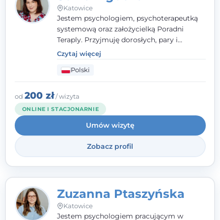
Katowice
Jestem psychologiem, psychoterapeutką
systemową oraz założycielką Poradni
Teraply. Przyjmuję dorosłych, pary i
rodziny, dobierając metody do
Czytaj więcej
indywidualnych zasobów pacjenta. Wierzę
Polski
w drzemiące w Tobie zasoby, które
pozwolą Ci wyjść z kryzysu - a jeśli jeszcze
ich nie widzisz, pomogę Ci je odsłonić.
200 zł
od
/ wizyta
ONLINE I STACJONARNIE
Umów wizytę
Zobacz profil
Zuzanna Ptaszyńska
Katowice
Jestem psychologiem pracującym w