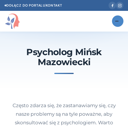
DOŁĄCZ DO PORTALU
KONTAKT
Znajdź swojego specjalistę
NOWOŚĆ
Psycholog Mińsk
Gabinety
NOWOŚĆ
Mazowiecki
Według specjalizacji
Psycholog w Twoim języku
Diagnozy psychologiczne
Testy psychologiczne
Często zdarza się, że zastanawiamy się, czy
Dawka wiedzy
nasze problemy są na tyle poważne, aby
skonsultować się z psychologiem. Warto
Dla specjalistów