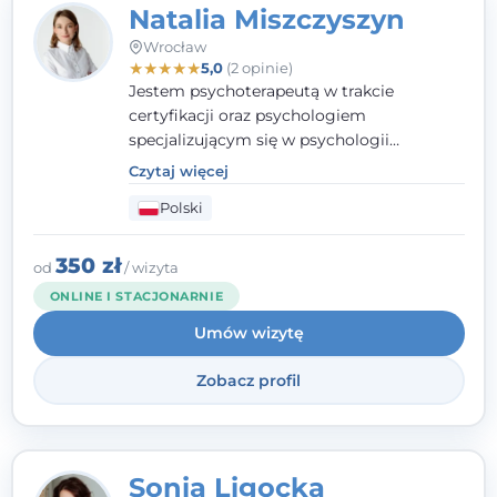
Natalia Miszczyszyn
Wrocław
★
★
★
★
★
5,0
(2 opinie)
Jestem psychoterapeutą w trakcie
certyfikacji oraz psychologiem
specjalizującym się w psychologii
klinicznej. Ukończyłam również studia
Czytaj więcej
podyplomowe z Praktycznej Diagnozy
Polski
Psychologicznej. Aktywnie uczestniczę w
działalności Polskiego Towarzystwa
Psychiatrycznego oraz Polskiego
350 zł
od
/ wizyta
Towarzystwa Psychologicznego, a także
ONLINE I STACJONARNIE
jestem członkiem nadzwyczajnym
Umów wizytę
Wielkopolskiego Towarzystwa Terapii
Systemowej.
Zobacz profil
Sonia Ligocka