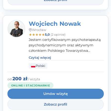
Wojciech Nowak
Wrocław
★
★
★
★
★
5,0
(2 opinie)
Jestem certyfikowanym psychoterapeutą
psychodynamicznym oraz aktywnym
członkiem Polskiego Towarzystwa
Psychoterapii Psychodynamicznej. W
Czytaj więcej
mojej pracy zawodowej kładę duży nacisk
Polski
na uważne słuchanie Pacjenta. Interesuje
mnie szczególnie psychoterapia zaburzeń
osobowości, zaburzeń nerwicowych i
200 zł
od
/ wizyta
lękowych, a także zagadnienia związane z
ONLINE I STACJONARNIE
małżeństwem i rodziną, w tym problemy w
Umów wizytę
relacjach rodzinnych. Nie specjalizuję się w
uzależnieniach.
Zobacz profil