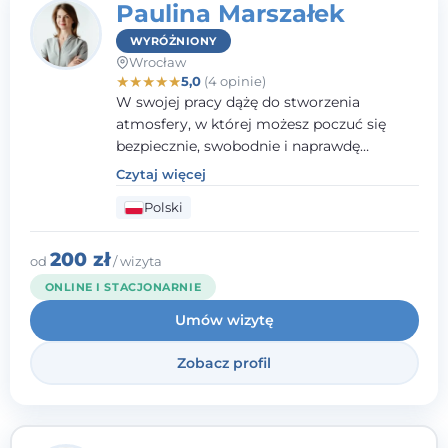
Paulina Marszałek
WYRÓŻNIONY
Wrocław
★
★
★
★
★
5,0
(4 opinie)
W swojej pracy dążę do stworzenia
atmosfery, w której możesz poczuć się
bezpiecznie, swobodnie i naprawdę
wysłuchany(-a). Zależy mi na
Czytaj więcej
towarzyszeniu Ci w drodze do większego
Polski
dobrostanu, lepszego poznania siebie oraz
budowania wartościowych i
satysfakcjonujących relacji - zarówno z
200 zł
od
/ wizyta
innymi, jak i z samym sobą. Możliwość
ONLINE I STACJONARNIE
bycia częścią tego procesu traktuję jako
Umów wizytę
duże wyróżnienie.
Zobacz profil