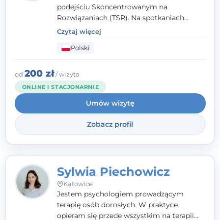
podejściu Skoncentrowanym na
Rozwiązaniach (TSR). Na spotkaniach
pracuję w sposób dopasowany do Ciebie -
Czytaj więcej
nawet jeśli na starcie nie wiesz dokładnie,
Polski
czego potrzebujesz, odkrywamy to razem,
krok po kroku. Towarzyszę dorosłym oraz
młodzieży od 13. roku życia.
200 zł
od
/ wizyta
ONLINE I STACJONARNIE
Umów wizytę
Zobacz profil
Sylwia Piechowicz
Katowice
Jestem psychologiem prowadzącym
terapię osób dorosłych. W praktyce
opieram się przede wszystkim na terapii