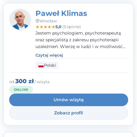
Paweł Klimas
Wrocław
★
★
★
★
★
5,0
(3 opinie)
Jestem psychologiem, psychoterapeutą
oraz specjalistą z zakresu psychoterapii
uzależnień. Wierzę w ludzi i w możliwość
wprowadzenia zmian w ich życiu. Bardzo
Czytaj więcej
często przekonuje się o tym, że każdy z nas,
Polski
w tym Ty i ja, ma wpływ na swoje
szczęście. Należy uwierzyć w siebie i działać
w obranym kierunku.
300 zł
od
/ wizyta
ONLINE
Umów wizytę
Zobacz profil