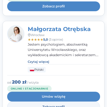
uważnością na potrzeby klienta.
Zobacz profil
Małgorzata Otrębska
Wrocław
★
★
★
★
★
5,0
(3 opinie)
Jestem psychologiem, absolwentką
Uniwersytetu Wrocławskiego, oraz
wykładowcą akademickim i sekretarzem.
Dodatkowo mam kwalifikacje mediatora,
Czytaj więcej
specjalizując się w sprawach rodzinnych,
Polski
cywilnych oraz karnych.
200 zł
od
/ wizyta
ONLINE I STACJONARNIE
Umów wizytę
Zobacz profil