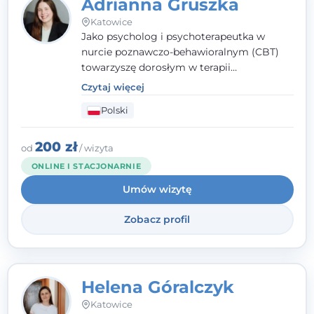
Adrianna Gruszka
Katowice
Jako psycholog i psychoterapeutka w
nurcie poznawczo-behawioralnym (CBT)
towarzyszę dorosłym w terapii
indywidualnej oraz nastolatkom od 15. roku
Czytaj więcej
życia. Zależy mi, by naprawdę usłyszeć, z
Polski
czym do mnie przychodzisz, i dobrać
sposób pracy do Ciebie - bez gotowych
schematów i bez oceniania.
200 zł
od
/ wizyta
ONLINE I STACJONARNIE
Umów wizytę
Zobacz profil
Helena Góralczyk
Katowice