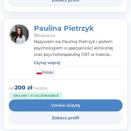
Paulina Pietrzyk
Katowice
Nazywam się Paulina Pietrzyk i jestem
psychologiem o specjalności klinicznej
oraz psychoterapeutką CBT w trakcie
szkolenia. Pracuję z dorosłymi, którzy
Czytaj więcej
szukają wsparcia w trudnych momentach -
Polski
w obliczu lęku, przewlekłego stresu,
natłoku myśli, obniżonego nastroju,
wypalenia czy kryzysu, a także po prostu
200 zł
od
/ wizyta
chcą lepiej poznać siebie.
ONLINE I STACJONARNIE
Umów wizytę
Zobacz profil