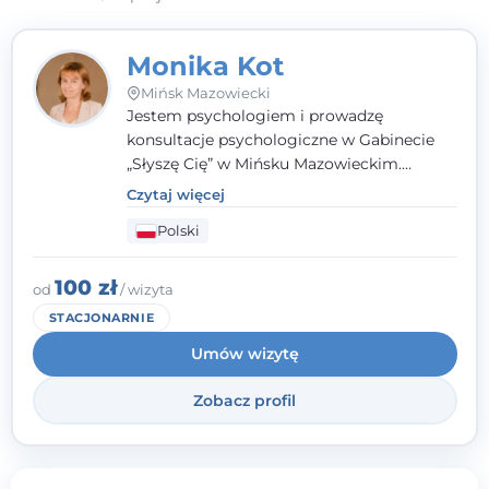
Monika Kot
Mińsk Mazowiecki
Jestem psychologiem i prowadzę
konsultacje psychologiczne w Gabinecie
„Słyszę Cię” w Mińsku Mazowieckim.
Gabinet „Słyszę Cię” powstał z myślą o
Czytaj więcej
osobach, które potrzebują bezpiecznej
Polski
przestrzeni do rozmowy, wsparcia w
sytuacji kryzysu, uporządkowania trudnych
doświadczeń lub głębszego zrozumienia
100 zł
od
/ wizyta
tego, co dzieje się w ich życiu. To miejsce,
STACJONARNIE
w którym ważne są uważność, spokój,
Umów wizytę
empatia i poczucie, że można mówić bez
obawy przed oceną.
Zobacz profil