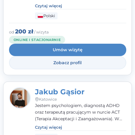
poznawczo-behawioralnej (CBT), a także na
Czytaj więcej
podejściu skoncentrowanym na
Polski
rozwiązaniach (TSR) oraz Racjonalnej
Terapii Zachowania (RTZ). Dużą wagę
przykładam do relacji opartej na empatii,
200 zł
od
/ wizyta
poczuciu bezpieczeństwa i wzajemnym
ONLINE I STACJONARNIE
zrozumieniu.
Umów wizytę
Zobacz profil
Jakub Gąsior
Katowice
Jestem psychologiem, diagnostą ADHD
oraz terapeutą pracującym w nurcie ACT
(Terapia Akceptacji i Zaangażowania). W
kontakcie z pacjentem najważniejsze są dla
Czytaj więcej
mnie serdeczność, zrozumienie i atmosfera