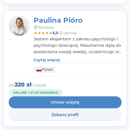
Paulina Pióro
Wrocław
★
★
★
★
★
5,0
(2 opinie)
Jestem ekspertem z zakresu psychologii i
psychologii dziecięcej. Nieustannie dążę do
poszerzania swojej wiedzy, uczestnicząc w
różnorodnych szkoleniach. Pracując z
Czytaj więcej
dziećmi, młodzieżą i młodymi dorosłymi
Polski
niezwykle ważne jest dla mnie poczucie
bezpieczeństwa, zrozumienia oraz wolności
w wyrażaniu swojego zdania. Kieruję się
220 zł
od
/ wizyta
etyką zawodową, wierząc, że każdy
ONLINE I STACJONARNIE
człowiek powinien otrzymać wsparcie i
Umów wizytę
pomoc, by poradzić sobie ze swoimi
problemami.
Zobacz profil