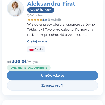
Aleksandra Firat
WYRÓŻNIONY
Wrocław
★
★
★
★
★
5,0
(5 opinii)
W swojej pracy oferuję wsparcie zarówno
Tobie, jak i Twojemu dziecku. Pomagam
rodzinom przechodzić przez trudne
momenty, opierając współpracę na
Czytaj więcej
wzajemnym zaufaniu i otwartej
Polski
komunikacji. Posiadam doświadczenie w
pracy z dziećmi i młodzieżą mierzącymi się
z różnorodnymi trudnościami
200 zł
od
/ wizyta
emocjonalnymi oraz rozwojowymi.
ONLINE I STACJONARNIE
Umów wizytę
Zobacz profil