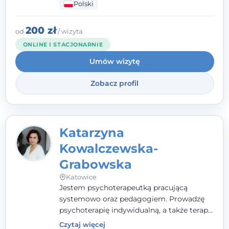
Polski
pełna ciepła. Wierzę, że skuteczna terapia
to wspólne działanie - razem tworzymy
zespół, który szuka rozwiązań.
200 zł
od
/ wizyta
ONLINE I STACJONARNIE
Umów wizytę
Zobacz profil
Katarzyna
Kowalczewska-
Grabowska
Katowice
Jestem psychoterapeutką pracującą
systemowo oraz pedagogiem. Prowadzę
psychoterapię indywidualną, a także terapię
par, małżeństw i rodzin. Patrzę na
Czytaj więcej