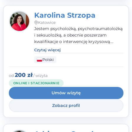
Karolina Strzopa
Katowice
Jestem psycholożką, psychotraumatolożką
i seksuolożką, a obecnie poszerzam
kwalifikacje o interwencję kryzysową.
Pracuję w nurcie terapii trzeciej fali, łącząc
Czytaj więcej
metody o potwierdzonej skuteczności.
Polski
Towarzyszę młodzieży, dorosłym i parom w
radzeniu sobie z bolesnymi
doświadczeniami tak, by mogli żyć pełniej.
200 zł
od
/ wizyta
ONLINE I STACJONARNIE
Umów wizytę
Zobacz profil