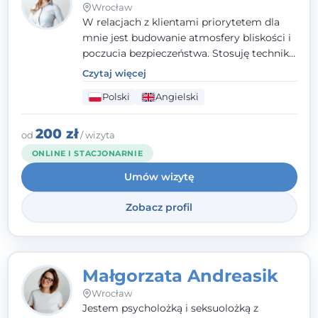
Wrocław
W relacjach z klientami priorytetem dla
mnie jest budowanie atmosfery bliskości i
poczucia bezpieczeństwa. Stosuję techniki
poznawczo-behawioralne oraz metody,
Czytaj więcej
które koncentrują się na rozwiązaniach
Polski
Angielski
(TSR). Te polegają na osiąganiu
zamierzonych celów (doprowadzeniu do
rozwiązania trudnych sytuacji) poprzez
200 zł
od
/ wizyta
identyfikowanie i wzmacnianie zasobów
ONLINE I STACJONARNIE
oraz mocnych stron klienta. W swojej
Umów wizytę
pracy korzystam także z metod dialogu
motywacyjnego i treningu uważności.
Zobacz profil
Małgorzata Andreasik
Wrocław
Jestem psycholożką i seksuolożką z