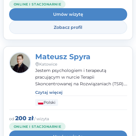
niż dotąd.
ONLINE I STACJONARNIE
Umów wizytę
Zobacz profil
Mateusz Spyra
Katowice
Jestem psychologiem i terapeutą
pracującym w nurcie Terapii
Skoncentrowanej na Rozwiązaniach (TSR).
Towarzyszę młodzieży i dorosłym z
Czytaj więcej
empatią, zrozumieniem i bez oceniania.
Polski
Daję przestrzeń do bycia sobą, bo wiem, że
w każdym człowieku jest coś wyjątkowego.
200 zł
od
/ wizyta
ONLINE I STACJONARNIE