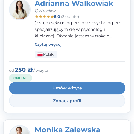
Adrianna Walkowiak
Wrocław
★
★
★
★
★
5,0
(3 opinie)
Jestem seksuologiem oraz psychologiem
specjalizującym się w psychologii
klinicznej. Obecnie jestem w trakcie
szkolenia na psychoterapeutę
Czytaj więcej
systemowego. Posiadam status członka
Polski
nadzwyczajnego Wielkopolskiego
Towarzystwa Terapii Systemowej oraz
należę do Polskiego Towarzystwa
250 zł
od
/ wizyta
Psychiatrycznego. W mojej pracy na
ONLINE
pierwszym miejscu stawiam budowanie
Umów wizytę
atmosfery bezpieczeństwa i zrozumienia w
relacjach z Klientami. Istotna dla nie jest
Zobacz profil
również koncentracja na dostępnych
zasobach.
Monika Zalewska