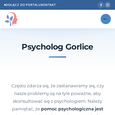
DOŁĄCZ DO PORTALU
KONTAKT
Znajdź swojego specjalistę
NOWOŚĆ
Psycholog Gorlice
Gabinety
NOWOŚĆ
Według specjalizacji
Psycholog w Twoim języku
Diagnozy psychologiczne
Często zdarza się, że zastanawiamy się, czy
Testy psychologiczne
nasze problemy są na tyle poważne, aby
skonsultować się z psychologiem. Należy
Dawka wiedzy
pamiętać, że
pomoc psychologiczna jest
Dla specjalistów