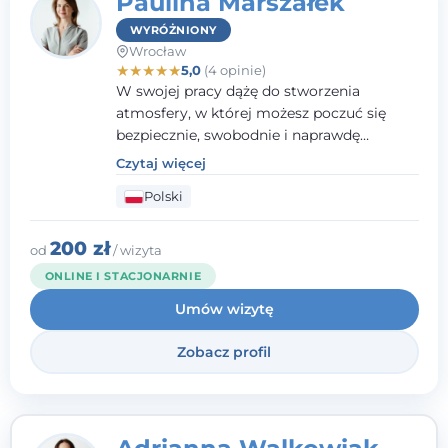
Paulina Marszałek
WYRÓŻNIONY
Wrocław
★
★
★
★
★
5,0
(4 opinie)
W swojej pracy dążę do stworzenia
atmosfery, w której możesz poczuć się
bezpiecznie, swobodnie i naprawdę
wysłuchany(-a). Zależy mi na
Czytaj więcej
towarzyszeniu Ci w drodze do większego
Polski
dobrostanu, lepszego poznania siebie oraz
budowania wartościowych i
satysfakcjonujących relacji - zarówno z
200 zł
od
/ wizyta
innymi, jak i z samym sobą. Możliwość
ONLINE I STACJONARNIE
bycia częścią tego procesu traktuję jako
Umów wizytę
duże wyróżnienie.
Zobacz profil