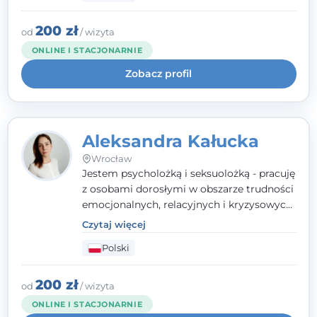
uważnością, empatią i głębokim
szacunkiem dla indywidualnej historii
200 zł
od
/ wizyta
każdego człowieka. Jestem w trakcie
ONLINE I STACJONARNIE
czteroletniej szkoły psychoterapii
Zobacz profil
poznawczo-behawioralnej
rekomendowanej przez PTTPB.
Aleksandra Kałucka
Wrocław
Jestem psycholożką i seksuolożką - pracuję
z osobami dorosłymi w obszarze trudności
emocjonalnych, relacyjnych i kryzysowych,
w tym z osobami po doświadczeniach
Czytaj więcej
przemocy. Ukończyłam psychologię
Polski
kliniczną oraz studia podyplomowe z
interwencji kryzysowej i seksuologii
klinicznej na SWPS we Wrocławiu. W pracy
200 zł
od
/ wizyta
kieruję się empatią, etyką zawodową i
ONLINE I STACJONARNIE
uważnością na potrzeby klienta.