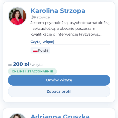
Karolina Strzopa
Katowice
Jestem psycholożką, psychotraumatolożką
i seksuolożką, a obecnie poszerzam
kwalifikacje o interwencję kryzysową.
Pracuję w nurcie terapii trzeciej fali, łącząc
Czytaj więcej
metody o potwierdzonej skuteczności.
Polski
Towarzyszę młodzieży, dorosłym i parom w
radzeniu sobie z bolesnymi
doświadczeniami tak, by mogli żyć pełniej.
200 zł
od
/ wizyta
ONLINE I STACJONARNIE
Umów wizytę
Zobacz profil
Adrianna Gruszka