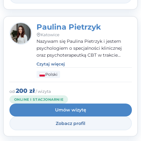
Paulina Pietrzyk
Katowice
Nazywam się Paulina Pietrzyk i jestem
psychologiem o specjalności klinicznej
oraz psychoterapeutką CBT w trakcie
szkolenia. Pracuję z dorosłymi, którzy
Czytaj więcej
szukają wsparcia w trudnych momentach -
Polski
w obliczu lęku, przewlekłego stresu,
natłoku myśli, obniżonego nastroju,
wypalenia czy kryzysu, a także po prostu
200 zł
od
/ wizyta
chcą lepiej poznać siebie.
ONLINE I STACJONARNIE
Umów wizytę
Zobacz profil