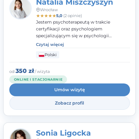
Natalia Miszczyszyn
Wrocław
★
★
★
★
★
5,0
(2 opinie)
Jestem psychoterapeutą w trakcie
certyfikacji oraz psychologiem
specjalizującym się w psychologii
klinicznej. Ukończyłam również studia
Czytaj więcej
podyplomowe z Praktycznej Diagnozy
Polski
Psychologicznej. Aktywnie uczestniczę w
działalności Polskiego Towarzystwa
Psychiatrycznego oraz Polskiego
350 zł
od
/ wizyta
Towarzystwa Psychologicznego, a także
ONLINE I STACJONARNIE
jestem członkiem nadzwyczajnym
Umów wizytę
Wielkopolskiego Towarzystwa Terapii
Systemowej.
Zobacz profil
Sonia Ligocka