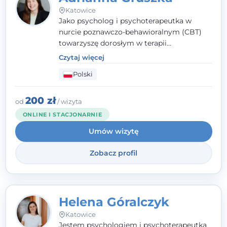
Katowice
Jako psycholog i psychoterapeutka w
nurcie poznawczo-behawioralnym (CBT)
towarzyszę dorosłym w terapii
indywidualnej oraz nastolatkom od 15. roku
Czytaj więcej
życia. Zależy mi, by naprawdę usłyszeć, z
Polski
czym do mnie przychodzisz, i dobrać
sposób pracy do Ciebie - bez gotowych
schematów i bez oceniania.
200 zł
od
/ wizyta
ONLINE I STACJONARNIE
Umów wizytę
Zobacz profil
Helena Góralczyk
Katowice
Jestem psychologiem i psychoterapeutką