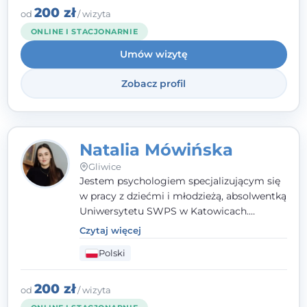
angielsku.
200 zł
od
/ wizyta
ONLINE I STACJONARNIE
Umów wizytę
Zobacz profil
Natalia Mówińska
Gliwice
Jestem psychologiem specjalizującym się
w pracy z dziećmi i młodzieżą, absolwentką
Uniwersytetu SWPS w Katowicach.
Prowadzę konsultacje oraz terapię
Czytaj więcej
nastawioną na potrzeby dziecka i jego
Polski
rodziny. Najważniejsze jest dla mnie
stworzenie bezpiecznego miejsca, w
którym dziecko czuje się zauważone i
200 zł
od
/ wizyta
zrozumiane.