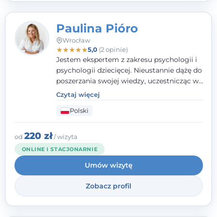
Paulina Pióro
Wrocław
★
★
★
★
★
5,0
(2 opinie)
Jestem ekspertem z zakresu psychologii i
psychologii dziecięcej. Nieustannie dążę do
poszerzania swojej wiedzy, uczestnicząc w
różnorodnych szkoleniach. Pracując z
Czytaj więcej
dziećmi, młodzieżą i młodymi dorosłymi
Polski
niezwykle ważne jest dla mnie poczucie
bezpieczeństwa, zrozumienia oraz wolności
w wyrażaniu swojego zdania. Kieruję się
220 zł
od
/ wizyta
etyką zawodową, wierząc, że każdy
ONLINE I STACJONARNIE
człowiek powinien otrzymać wsparcie i
Umów wizytę
pomoc, by poradzić sobie ze swoimi
problemami.
Zobacz profil