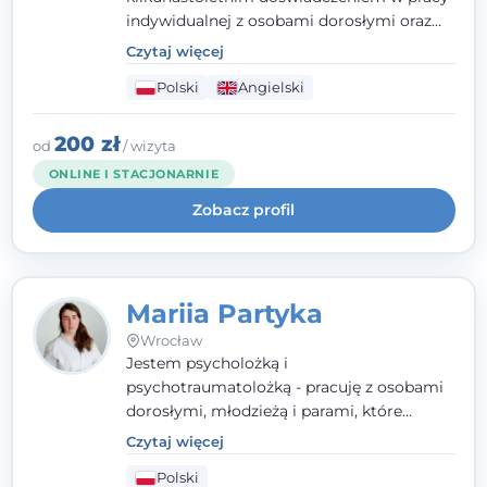
indywidualnej z osobami dorosłymi oraz
parami. Specjalizuję się w obszarze zdrowia
Czytaj więcej
seksualnego, żałoby, kryzysów życiowych i
Polski
Angielski
wypalenia zawodowego. Pracuję w języku
polskim i angielskim, w podejściu
humanistycznym, opartym na
200 zł
od
/ wizyta
partnerstwie i podmiotowości klienta.
ONLINE I STACJONARNIE
Zobacz profil
Mariia Partyka
Wrocław
Jestem psycholożką i
psychotraumatolożką - pracuję z osobami
dorosłymi, młodzieżą i parami, które
doświadczają kryzysów psychicznych,
Czytaj więcej
traumy, stanów lękowych i trudności
Polski
relacyjnych. W pracy kieruję się