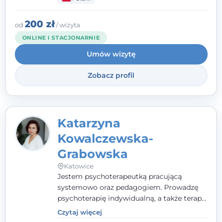
pełna ciepła. Wierzę, że skuteczna terapia
to wspólne działanie - razem tworzymy
zespół, który szuka rozwiązań.
200 zł
od
/ wizyta
ONLINE I STACJONARNIE
Umów wizytę
Zobacz profil
Katarzyna
Kowalczewska-
Grabowska
Katowice
Jestem psychoterapeutką pracującą
systemowo oraz pedagogiem. Prowadzę
psychoterapię indywidualną, a także terapię
par, małżeństw i rodzin. Patrzę na
Czytaj więcej
człowieka całościowo - w kontekście jego