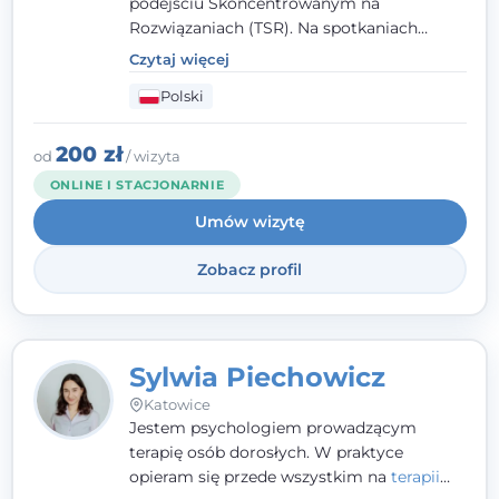
podejściu Skoncentrowanym na
Rozwiązaniach (TSR). Na spotkaniach
pracuję w sposób dopasowany do Ciebie -
Czytaj więcej
nawet jeśli na starcie nie wiesz dokładnie,
Polski
czego potrzebujesz, odkrywamy to razem,
krok po kroku. Towarzyszę dorosłym oraz
młodzieży od 13. roku życia.
200 zł
od
/ wizyta
ONLINE I STACJONARNIE
Umów wizytę
Zobacz profil
Sylwia Piechowicz
Katowice
Jestem psychologiem prowadzącym
terapię osób dorosłych. W praktyce
opieram się przede wszystkim na
terapii