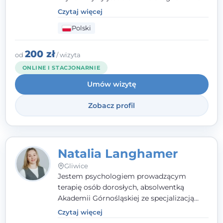
- wierzę, że empatia, autentyczność i pełne
Czytaj więcej
zaangażowanie tworzą bezpieczną
Polski
przestrzeń, będącą podstawą pracy nad
zmianą. W praktyce korzystam m.in. z
narzędzi Racjonalnej Terapii Zachowania.
200 zł
od
/ wizyta
ONLINE I STACJONARNIE
Umów wizytę
Zobacz profil
Natalia Langhamer
Gliwice
Jestem psychologiem prowadzącym
terapię osób dorosłych, absolwentką
Akademii Górnośląskiej ze specjalizacją
kliniczną. Oferuję konsultacje
Czytaj więcej
psychologiczne i pierwszą pomoc