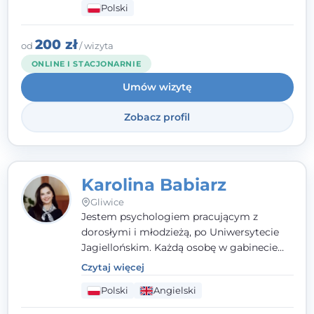
Polski
psychologiczną w kryzysie, przewlekłym
stresie czy obniżonym nastroju. Każde
spotkanie traktuję z szacunkiem,
200 zł
od
/ wizyta
uważnością i w atmosferze zaufania.
ONLINE I STACJONARNIE
Umów wizytę
Zobacz profil
Karolina Babiarz
Gliwice
Jestem psychologiem pracującym z
dorosłymi i młodzieżą, po Uniwersytecie
Jagiellońskim. Każdą osobę w gabinecie
traktuję jak osobną historię, którą poznaję,
Czytaj więcej
budując relację opartą na zaufaniu i
Polski
Angielski
empatii. Przyjmuję w Poradni Teraply.pl w
Gliwicach oraz online, po polsku i po