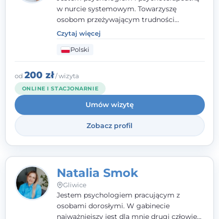
w nurcie systemowym. Towarzyszę
osobom przeżywającym trudności
emocjonalne, relacyjne albo znajdującym
Czytaj więcej
się w kryzysie. Liczy się dla mnie
Polski
autentyczna, oparta na zaufaniu relacja
oraz przestrzeń, w której każdy poczuje się
wysłuchany i potraktowany z szacunkiem.
200 zł
od
/ wizyta
ONLINE I STACJONARNIE
Umów wizytę
Zobacz profil
Natalia Smok
Gliwice
Jestem psychologiem pracującym z
osobami dorosłymi. W gabinecie
najważniejszy jest dla mnie drugi człowiek