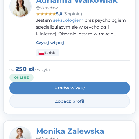
Adrianna Walkowiak
Wrocław
★
★
★
★
★
5,0
(3 opinie)
Jestem
seksuologiem
oraz psychologiem
specjalizującym się w psychologii
klinicznej. Obecnie jestem w trakcie
szkolenia na psychoterapeutę
Czytaj więcej
systemowego. Posiadam status członka
Polski
nadzwyczajnego Wielkopolskiego
Towarzystwa
Terapii Systemowej
oraz
należę do Polskiego Towarzystwa
250 zł
od
/ wizyta
Psychiatrycznego. W mojej pracy na
ONLINE
pierwszym miejscu stawiam budowanie
Umów wizytę
atmosfery bezpieczeństwa i zrozumienia w
relacjach z Klientami. Istotna dla nie jest
Zobacz profil
również koncentracja na dostępnych
zasobach.
Monika Zalewska
Wrocław