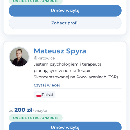
ONLINE I STACJONARNIE
Umów wizytę
Zobacz profil
Mateusz Spyra
Katowice
Jestem psychologiem i terapeutą
pracującym w nurcie Terapii
Skoncentrowanej na Rozwiązaniach (TSR).
Towarzyszę młodzieży i dorosłym z
Czytaj więcej
empatią, zrozumieniem i bez oceniania.
Polski
Daję przestrzeń do bycia sobą, bo wiem, że
w każdym człowieku jest coś wyjątkowego.
200 zł
od
/ wizyta
ONLINE I STACJONARNIE
Umów wizytę