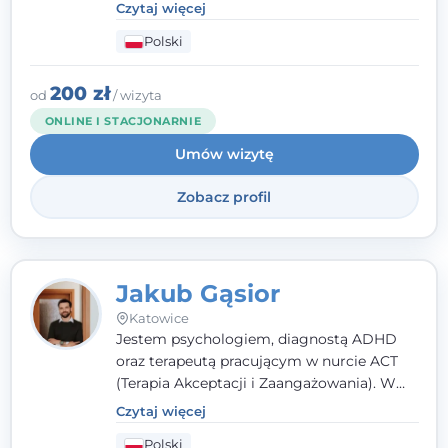
poznawczo-behawioralnej
(CBT), a także na
Czytaj więcej
podejściu skoncentrowanym na
Polski
rozwiązaniach (TSR) oraz Racjonalnej
Terapii Zachowania (RTZ). Dużą wagę
przykładam do relacji opartej na empatii,
200 zł
od
/ wizyta
poczuciu bezpieczeństwa i wzajemnym
ONLINE I STACJONARNIE
zrozumieniu.
Umów wizytę
Zobacz profil
Jakub Gąsior
Katowice
Jestem psychologiem, diagnostą ADHD
oraz terapeutą pracującym w nurcie ACT
(Terapia Akceptacji i Zaangażowania). W
kontakcie z pacjentem najważniejsze są dla
Czytaj więcej
mnie serdeczność, zrozumienie i atmosfera
Polski