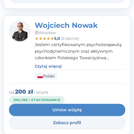
Wojciech Nowak
Wrocław
★
★
★
★
★
5,0
(2 opinie)
Jestem certyfikowanym psychoterapeutą
psychodynamicznym oraz aktywnym
członkiem Polskiego Towarzystwa
Psychoterapii Psychodynamicznej
. W
Czytaj więcej
mojej pracy zawodowej kładę duży nacisk
Polski
na uważne słuchanie Pacjenta. Interesuje
mnie szczególnie psychoterapia zaburzeń
osobowości, zaburzeń nerwicowych i
200 zł
od
/ wizyta
lękowych, a także zagadnienia związane z
ONLINE I STACJONARNIE
małżeństwem i rodziną, w tym problemy w
Umów wizytę
relacjach rodzinnych. Nie specjalizuję się w
uzależnieniach.
Zobacz profil