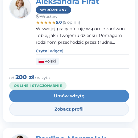
Aleksandra Firat
WYRÓŻNIONY
Wrocław
★
★
★
★
★
5,0
(5 opinii)
W swojej pracy oferuję wsparcie zarówno
Tobie, jak i Twojemu dziecku. Pomagam
rodzinom przechodzić przez trudne
momenty, opierając współpracę na
Czytaj więcej
wzajemnym zaufaniu i otwartej
Polski
komunikacji. Posiadam doświadczenie w
pracy z dziećmi i młodzieżą mierzącymi się
z różnorodnymi trudnościami
200 zł
od
/ wizyta
emocjonalnymi oraz rozwojowymi.
ONLINE I STACJONARNIE
Umów wizytę
Zobacz profil