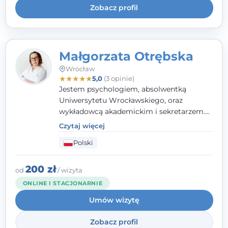
Zobacz profil
Małgorzata Otrębska
Wrocław
★
★
★
★
★
5,0
(3 opinie)
Jestem psychologiem, absolwentką
Uniwersytetu Wrocławskiego, oraz
wykładowcą akademickim i sekretarzem.
Dodatkowo mam kwalifikacje mediatora,
Czytaj więcej
specjalizując się w sprawach rodzinnych,
Polski
cywilnych oraz karnych.
200 zł
od
/ wizyta
ONLINE I STACJONARNIE
Umów wizytę
Zobacz profil