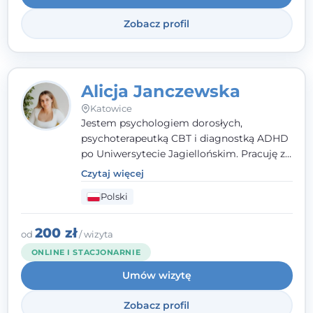
Zobacz profil
Alicja Janczewska
Katowice
Jestem psychologiem dorosłych,
psychoterapeutką CBT i diagnostką ADHD
po Uniwersytecie Jagiellońskim. Pracuję z
dorosłymi, młodzieżą i dziećmi, opierając
Czytaj więcej
pomoc na zrozumieniu indywidualnych
Polski
potrzeb i więzi zbudowanej na zaufaniu.
Terapia to dla mnie bezpieczne miejsce, w
którym poczujesz się wysłuchany i
200 zł
od
/ wizyta
zrozumiany.
ONLINE I STACJONARNIE
Umów wizytę
Zobacz profil