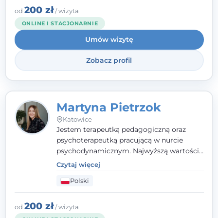
zaufania i wsparcia. Jeśli masz za sobą
200 zł
od
/ wizyta
trudny czas, jestem tutaj dla Ciebie.
ONLINE I STACJONARNIE
Umów wizytę
Zobacz profil
Martyna Pietrzok
Katowice
Jestem terapeutką pedagogiczną oraz
psychoterapeutką pracującą w nurcie
psychodynamicznym. Najwyższą wartością
jest dla mnie bliska, pełna zrozumienia i
Czytaj więcej
zaangażowania relacja z pacjentem. To
Polski
właśnie ta oparta na zaufaniu więź staje się
przestrzenią, w której można dotrzeć do
źródła trudności i spojrzeć na nie inaczej
200 zł
od
/ wizyta
niż dotąd.