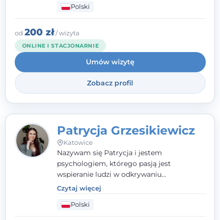
Polski
relacji z rodziną, pracą i otoczeniem - i
opieram współpracę na Twoich mocnych
stronach.
200 zł
od
/ wizyta
ONLINE I STACJONARNIE
Umów wizytę
Zobacz profil
Patrycja Grzesikiewicz
Katowice
Nazywam się Patrycja i jestem
psychologiem, którego pasją jest
wspieranie ludzi w odkrywaniu
wewnętrznej siły i radzeniu sobie z
Czytaj więcej
codziennymi trudnościami. Pracuję w
Polski
nurcie poznawczo-behawioralnym, oferując
indywidualne podejście pełne empatii,