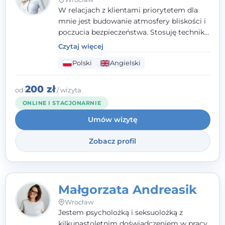
W relacjach z klientami priorytetem dla
mnie jest budowanie atmosfery bliskości i
poczucia bezpieczeństwa. Stosuję techniki
poznawczo-behawioralne oraz metody,
Czytaj więcej
które koncentrują się na rozwiązaniach
Polski
Angielski
(TSR). Te polegają na osiąganiu
zamierzonych celów (doprowadzeniu do
rozwiązania trudnych sytuacji) poprzez
200 zł
od
/ wizyta
identyfikowanie i wzmacnianie zasobów
ONLINE I STACJONARNIE
oraz mocnych stron klienta. W swojej
Umów wizytę
pracy korzystam także z metod dialogu
motywacyjnego i treningu uważności.
Zobacz profil
Małgorzata Andreasik
Wrocław
Jestem psycholożką i seksuolożką z
kilkunastoletnim doświadczeniem w pracy