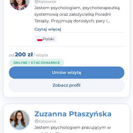
Katowice
Jestem psychologiem, psychoterapeutką
systemową oraz założycielką Poradni
Teraply. Przyjmuję dorosłych, pary i
rodziny, dobierając metody do
Czytaj więcej
indywidualnych zasobów pacjenta. Wierzę
Polski
w drzemiące w Tobie zasoby, które
pozwolą Ci wyjść z kryzysu - a jeśli jeszcze
ich nie widzisz, pomogę Ci je odsłonić.
200 zł
od
/ wizyta
ONLINE I STACJONARNIE
Umów wizytę
Zobacz profil
Zuzanna Ptaszyńska
Katowice
Jestem psychologiem pracującym w