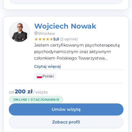
Wojciech Nowak
Wrocław
★
★
★
★
★
5,0
(2 opinie)
Jestem certyfikowanym psychoterapeutą
psychodynamicznym oraz aktywnym
członkiem Polskiego Towarzystwa
Psychoterapii Psychodynamicznej. W
Czytaj więcej
mojej pracy zawodowej kładę duży nacisk
Polski
na uważne słuchanie Pacjenta. Interesuje
mnie szczególnie psychoterapia zaburzeń
osobowości, zaburzeń nerwicowych i
200 zł
od
/ wizyta
lękowych, a także zagadnienia związane z
ONLINE I STACJONARNIE
małżeństwem i rodziną, w tym problemy w
Umów wizytę
relacjach rodzinnych. Nie specjalizuję się w
uzależnieniach.
Zobacz profil