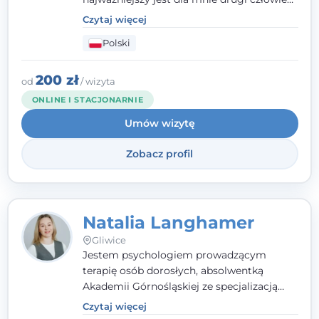
- wierzę, że empatia, autentyczność i pełne
Czytaj więcej
zaangażowanie tworzą bezpieczną
Polski
przestrzeń, będącą podstawą pracy nad
zmianą. W praktyce korzystam m.in. z
narzędzi Racjonalnej Terapii Zachowania.
200 zł
od
/ wizyta
ONLINE I STACJONARNIE
Umów wizytę
Zobacz profil
Natalia Langhamer
Gliwice
Jestem psychologiem prowadzącym
terapię osób dorosłych, absolwentką
Akademii Górnośląskiej ze specjalizacją
kliniczną. Oferuję konsultacje
Czytaj więcej
psychologiczne i pierwszą pomoc