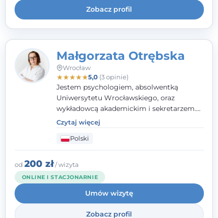
Zobacz profil
Małgorzata Otrębska
Wrocław
★
★
★
★
★
5,0
(3 opinie)
Jestem psychologiem, absolwentką
Uniwersytetu Wrocławskiego, oraz
wykładowcą akademickim i sekretarzem.
Dodatkowo mam kwalifikacje mediatora,
Czytaj więcej
specjalizując się w sprawach rodzinnych,
Polski
cywilnych oraz karnych.
200 zł
od
/ wizyta
ONLINE I STACJONARNIE
Umów wizytę
Zobacz profil