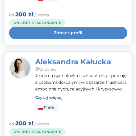
relacyjnych. W pracy kieruję się
uważnością, empatią i głębokim
szacunkiem dla indywidualnej historii
200 zł
od
/ wizyta
każdego człowieka. Jestem w trakcie
ONLINE I STACJONARNIE
czteroletniej szkoły psychoterapii
Zobacz profil
poznawczo-behawioralnej
rekomendowanej przez PTTPB.
Aleksandra Kałucka
Wrocław
Jestem psycholożką i seksuolożką - pracuję
z osobami dorosłymi w obszarze trudności
emocjonalnych, relacyjnych i kryzysowych,
w tym z osobami po doświadczeniach
Czytaj więcej
przemocy. Ukończyłam psychologię
Polski
kliniczną oraz studia podyplomowe z
interwencji kryzysowej i seksuologii
klinicznej na SWPS we Wrocławiu. W pracy
200 zł
od
/ wizyta
kieruję się empatią, etyką zawodową i
ONLINE I STACJONARNIE
uważnością na potrzeby klienta.