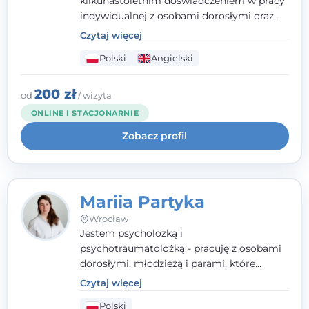
kilkunastoletnim doświadczeniem w pracy
indywidualnej z osobami dorosłymi oraz
parami. Specjalizuję się w obszarze zdrowia
Czytaj więcej
seksualnego, żałoby, kryzysów życiowych i
Polski
Angielski
wypalenia zawodowego. Pracuję w języku
polskim i angielskim, w podejściu
humanistycznym, opartym na
200 zł
od
/ wizyta
partnerstwie i podmiotowości klienta.
ONLINE I STACJONARNIE
Zobacz profil
Mariia Partyka
Wrocław
Jestem psycholożką i
psychotraumatolożką - pracuję z osobami
dorosłymi, młodzieżą i parami, które
doświadczają kryzysów psychicznych,
Czytaj więcej
traumy, stanów lękowych i trudności
Polski