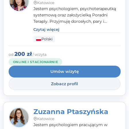
Katowice
Jestem psychologiem, psychoterapeutką
systemową oraz założycielką Poradni
Teraply. Przyjmuję dorosłych, pary i
rodziny, dobierając metody do
Czytaj więcej
indywidualnych zasobów pacjenta. Wierzę
Polski
w drzemiące w Tobie zasoby, które
pozwolą Ci wyjść z kryzysu - a jeśli jeszcze
ich nie widzisz, pomogę Ci je odsłonić.
200 zł
od
/ wizyta
ONLINE I STACJONARNIE
Umów wizytę
Zobacz profil
Zuzanna Ptaszyńska
Katowice
Jestem psychologiem pracującym w