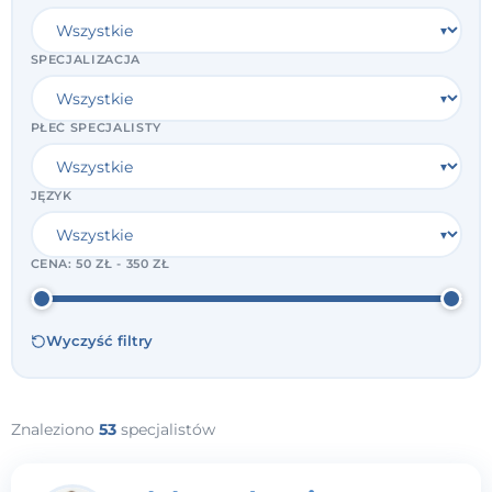
SPECJALIZACJA
PŁEĆ SPECJALISTY
JĘZYK
CENA:
50 ZŁ - 350 ZŁ
Wyczyść filtry
Znaleziono
53
specjalistów