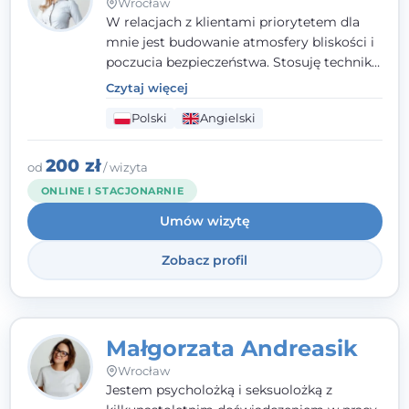
Wrocław
W relacjach z klientami priorytetem dla
mnie jest budowanie atmosfery bliskości i
poczucia bezpieczeństwa. Stosuję techniki
poznawczo-behawioralne oraz metody,
Czytaj więcej
które koncentrują się na rozwiązaniach
Polski
Angielski
(TSR). Te polegają na osiąganiu
zamierzonych celów (doprowadzeniu do
rozwiązania trudnych sytuacji) poprzez
200 zł
od
/ wizyta
identyfikowanie i wzmacnianie zasobów
ONLINE I STACJONARNIE
oraz mocnych stron klienta. W swojej
Umów wizytę
pracy korzystam także z metod dialogu
motywacyjnego i treningu uważności.
Zobacz profil
Małgorzata Andreasik
Wrocław
Jestem psycholożką i seksuolożką z