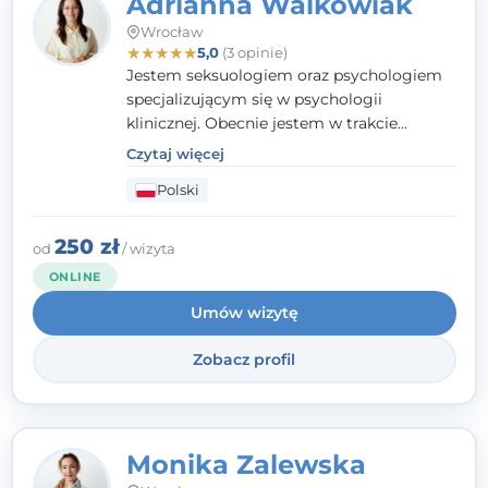
Adrianna Walkowiak
Wrocław
★
★
★
★
★
5,0
(3 opinie)
Jestem seksuologiem oraz psychologiem
specjalizującym się w psychologii
klinicznej. Obecnie jestem w trakcie
szkolenia na psychoterapeutę
Czytaj więcej
systemowego. Posiadam status członka
Polski
nadzwyczajnego Wielkopolskiego
Towarzystwa Terapii Systemowej oraz
należę do Polskiego Towarzystwa
250 zł
od
/ wizyta
Psychiatrycznego. W mojej pracy na
ONLINE
pierwszym miejscu stawiam budowanie
Umów wizytę
atmosfery bezpieczeństwa i zrozumienia w
relacjach z Klientami. Istotna dla nie jest
Zobacz profil
również koncentracja na dostępnych
zasobach.
Monika Zalewska