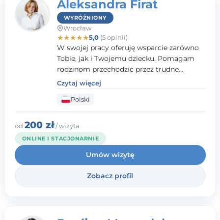
Aleksandra Firat
WYRÓŻNIONY
Wrocław
★
★
★
★
★
5,0
(5 opinii)
W swojej pracy oferuję wsparcie zarówno
Tobie, jak i Twojemu dziecku. Pomagam
rodzinom przechodzić przez trudne
momenty, opierając współpracę na
Czytaj więcej
wzajemnym zaufaniu i otwartej
Polski
komunikacji. Posiadam doświadczenie w
pracy z dziećmi i młodzieżą mierzącymi się
z różnorodnymi trudnościami
200 zł
od
/ wizyta
emocjonalnymi oraz rozwojowymi.
ONLINE I STACJONARNIE
Umów wizytę
Zobacz profil