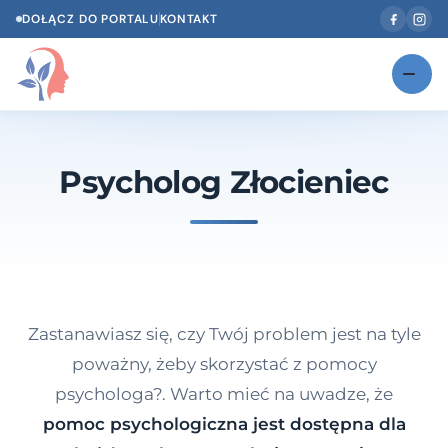
DOŁĄCZ DO PORTALU
KONTAKT
Znajdź swojego specjalistę
NOWOŚĆ
Psycholog Złocieniec
Gabinety
NOWOŚĆ
Według specjalizacji
Psycholog w Twoim języku
Diagnozy psychologiczne
Zastanawiasz się, czy Twój problem jest na tyle
Testy psychologiczne
poważny, żeby skorzystać z pomocy
psychologa?. Warto mieć na uwadze, że
Dawka wiedzy
pomoc psychologiczna jest dostępna dla
Dla specjalistów