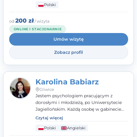
Polski
psychologiczną w kryzysie, przewlekłym
stresie czy obniżonym nastroju. Każde
spotkanie traktuję z szacunkiem,
200 zł
od
/ wizyta
uważnością i w atmosferze zaufania.
ONLINE I STACJONARNIE
Umów wizytę
Zobacz profil
Karolina Babiarz
Gliwice
Jestem psychologiem pracującym z
dorosłymi i młodzieżą, po Uniwersytecie
Jagiellońskim. Każdą osobę w gabinecie
traktuję jak osobną historię, którą poznaję,
Czytaj więcej
budując relację opartą na zaufaniu i
Polski
Angielski
empatii. Przyjmuję w Poradni Teraply.pl w
Gliwicach oraz online, po polsku i po