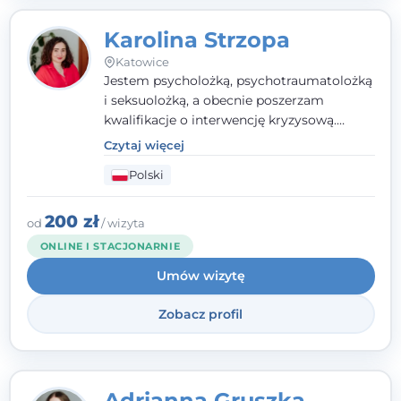
Karolina Strzopa
Katowice
Jestem psycholożką, psychotraumatolożką
i seksuolożką, a obecnie poszerzam
kwalifikacje o interwencję kryzysową.
Pracuję w nurcie terapii trzeciej fali, łącząc
Czytaj więcej
metody o potwierdzonej skuteczności.
Polski
Towarzyszę młodzieży, dorosłym i parom w
radzeniu sobie z bolesnymi
doświadczeniami tak, by mogli żyć pełniej.
200 zł
od
/ wizyta
ONLINE I STACJONARNIE
Umów wizytę
Zobacz profil
Adrianna Gruszka