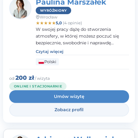
Paulina Marszałek
WYRÓŻNIONY
Wrocław
★
★
★
★
★
5,0
(4 opinie)
W swojej pracy dążę do stworzenia
atmosfery, w której możesz poczuć się
bezpiecznie, swobodnie i naprawdę
wysłuchany(-a). Zależy mi na
Czytaj więcej
towarzyszeniu Ci w drodze do większego
Polski
dobrostanu, lepszego poznania siebie oraz
budowania wartościowych i
satysfakcjonujących relacji - zarówno z
200 zł
od
/ wizyta
innymi, jak i z samym sobą. Możliwość
ONLINE I STACJONARNIE
bycia częścią tego procesu traktuję jako
Umów wizytę
duże wyróżnienie.
Zobacz profil