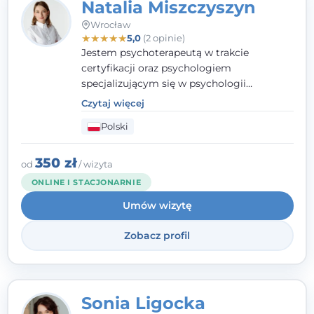
Natalia Miszczyszyn
Wrocław
★
★
★
★
★
5,0
(2 opinie)
Jestem psychoterapeutą w trakcie
certyfikacji oraz psychologiem
specjalizującym się w psychologii
klinicznej. Ukończyłam również studia
Czytaj więcej
podyplomowe z Praktycznej Diagnozy
Polski
Psychologicznej. Aktywnie uczestniczę w
działalności Polskiego Towarzystwa
Psychiatrycznego oraz Polskiego
350 zł
od
/ wizyta
Towarzystwa Psychologicznego, a także
ONLINE I STACJONARNIE
jestem członkiem nadzwyczajnym
Umów wizytę
Wielkopolskiego Towarzystwa Terapii
Systemowej.
Zobacz profil
Sonia Ligocka