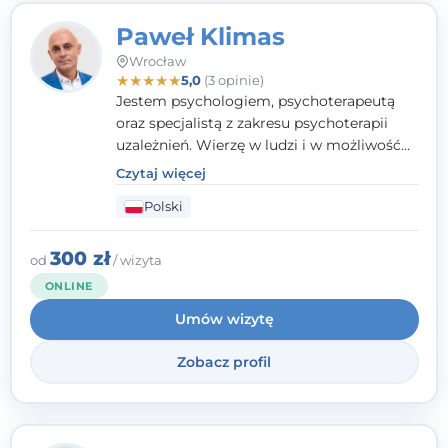
Paweł Klimas
Wrocław
★
★
★
★
★
5,0
(3 opinie)
Jestem psychologiem, psychoterapeutą
oraz specjalistą z zakresu psychoterapii
uzależnień. Wierzę w ludzi i w możliwość
wprowadzenia zmian w ich życiu. Bardzo
Czytaj więcej
często przekonuje się o tym, że każdy z nas,
Polski
w tym Ty i ja, ma wpływ na swoje
szczęście. Należy uwierzyć w siebie i działać
w obranym kierunku.
300 zł
od
/ wizyta
ONLINE
Umów wizytę
Zobacz profil