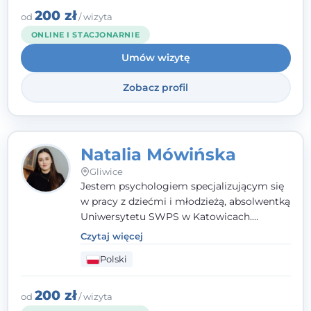
angielsku.
200 zł
od
/ wizyta
ONLINE I STACJONARNIE
Umów wizytę
Zobacz profil
Natalia Mówińska
Gliwice
Jestem psychologiem specjalizującym się
w pracy z dziećmi i młodzieżą, absolwentką
Uniwersytetu SWPS w Katowicach.
Prowadzę konsultacje oraz terapię
Czytaj więcej
nastawioną na potrzeby dziecka i jego
Polski
rodziny. Najważniejsze jest dla mnie
stworzenie bezpiecznego miejsca, w
którym dziecko czuje się zauważone i
200 zł
od
/ wizyta
zrozumiane.