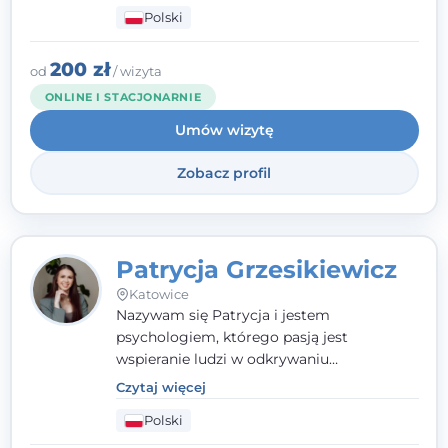
człowieka całościowo - w kontekście jego
Polski
relacji z rodziną, pracą i otoczeniem - i
opieram współpracę na Twoich mocnych
stronach.
200 zł
od
/ wizyta
ONLINE I STACJONARNIE
Umów wizytę
Zobacz profil
Patrycja Grzesikiewicz
Katowice
Nazywam się Patrycja i jestem
psychologiem, którego pasją jest
wspieranie ludzi w odkrywaniu
wewnętrznej siły i radzeniu sobie z
Czytaj więcej
codziennymi trudnościami. Pracuję w
Polski
nurcie poznawczo-behawioralnym, oferując
indywidualne podejście pełne empatii,