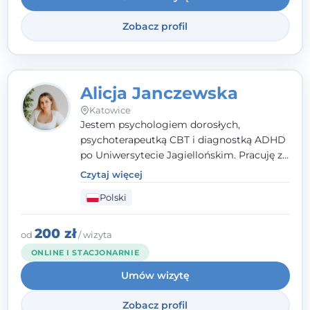
Zobacz profil
Alicja Janczewska
Katowice
Jestem psychologiem dorosłych,
psychoterapeutką CBT i diagnostką ADHD
po Uniwersytecie Jagiellońskim. Pracuję z
dorosłymi, młodzieżą i dziećmi, opierając
Czytaj więcej
pomoc na zrozumieniu indywidualnych
Polski
potrzeb i więzi zbudowanej na zaufaniu.
Terapia to dla mnie bezpieczne miejsce, w
którym poczujesz się wysłuchany i
200 zł
od
/ wizyta
zrozumiany.
ONLINE I STACJONARNIE
Umów wizytę
Zobacz profil