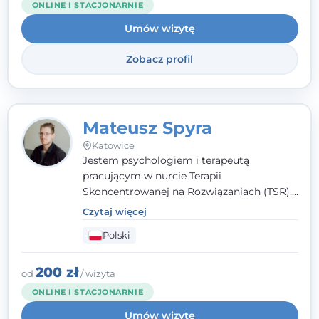
ONLINE I STACJONARNIE
Umów wizytę
Zobacz profil
Mateusz Spyra
Katowice
Jestem psychologiem i terapeutą
pracującym w nurcie Terapii
Skoncentrowanej na Rozwiązaniach (TSR).
Towarzyszę młodzieży i dorosłym z
Czytaj więcej
empatią, zrozumieniem i bez oceniania.
Polski
Daję przestrzeń do bycia sobą, bo wiem, że
w każdym człowieku jest coś wyjątkowego.
200 zł
od
/ wizyta
ONLINE I STACJONARNIE
Umów wizytę