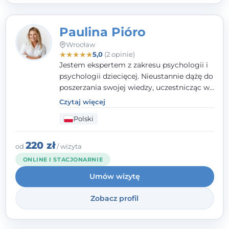
Paulina Pióro
Wrocław
★
★
★
★
★
5,0
(2 opinie)
Jestem ekspertem z zakresu psychologii i
psychologii dziecięcej. Nieustannie dążę do
poszerzania swojej wiedzy, uczestnicząc w
różnorodnych szkoleniach. Pracując z
Czytaj więcej
dziećmi, młodzieżą i młodymi dorosłymi
Polski
niezwykle ważne jest dla mnie poczucie
bezpieczeństwa, zrozumienia oraz wolności
w wyrażaniu swojego zdania. Kieruję się
220 zł
od
/ wizyta
etyką zawodową, wierząc, że każdy
ONLINE I STACJONARNIE
człowiek powinien otrzymać wsparcie i
Umów wizytę
pomoc, by poradzić sobie ze swoimi
problemami.
Zobacz profil