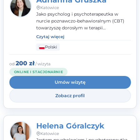
Katowice
Jako psycholog i psychoterapeutka w
nurcie poznawczo-behawioralnym (CBT)
towarzyszę dorosłym w terapii
indywidualnej oraz nastolatkom od 15. roku
Czytaj więcej
życia. Zależy mi, by naprawdę usłyszeć, z
Polski
czym do mnie przychodzisz, i dobrać
sposób pracy do Ciebie - bez gotowych
schematów i bez oceniania.
200 zł
od
/ wizyta
ONLINE I STACJONARNIE
Umów wizytę
Zobacz profil
Helena Góralczyk
Katowice