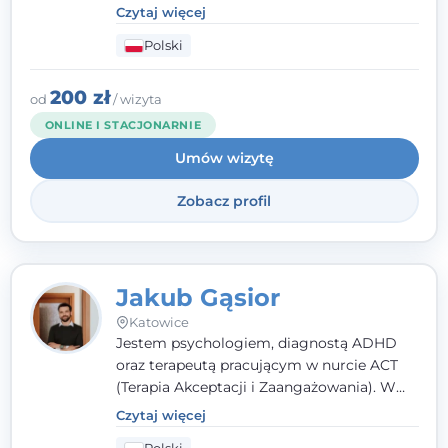
poznawczo-behawioralnej (CBT), a także na
Czytaj więcej
podejściu skoncentrowanym na
Polski
rozwiązaniach (TSR) oraz Racjonalnej
Terapii Zachowania (RTZ). Dużą wagę
przykładam do relacji opartej na empatii,
200 zł
od
/ wizyta
poczuciu bezpieczeństwa i wzajemnym
ONLINE I STACJONARNIE
zrozumieniu.
Umów wizytę
Zobacz profil
Jakub Gąsior
Katowice
Jestem psychologiem, diagnostą ADHD
oraz terapeutą pracującym w nurcie ACT
(Terapia Akceptacji i Zaangażowania). W
kontakcie z pacjentem najważniejsze są dla
Czytaj więcej
mnie serdeczność, zrozumienie i atmosfera