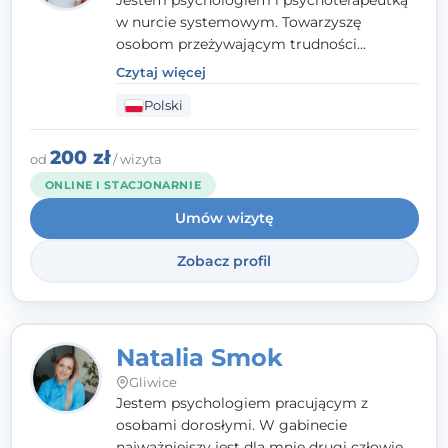
Jestem psychologiem i psychoterapeutką
w nurcie systemowym. Towarzyszę
osobom przeżywającym trudności
emocjonalne, relacyjne albo znajdującym
Czytaj więcej
się w kryzysie. Liczy się dla mnie
Polski
autentyczna, oparta na zaufaniu relacja
oraz przestrzeń, w której każdy poczuje się
wysłuchany i potraktowany z szacunkiem.
200 zł
od
/ wizyta
ONLINE I STACJONARNIE
Umów wizytę
Zobacz profil
Natalia Smok
Gliwice
Jestem psychologiem pracującym z
osobami dorosłymi. W gabinecie
najważniejszy jest dla mnie drugi człowiek