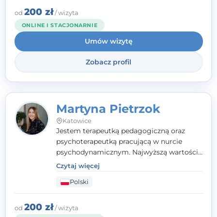
zaufania i wsparcia. Jeśli masz za sobą
200 zł
od
/ wizyta
trudny czas, jestem tutaj dla Ciebie.
ONLINE I STACJONARNIE
Umów wizytę
Zobacz profil
Martyna Pietrzok
Katowice
Jestem terapeutką pedagogiczną oraz
psychoterapeutką pracującą w nurcie
psychodynamicznym. Najwyższą wartością
jest dla mnie bliska, pełna zrozumienia i
Czytaj więcej
zaangażowania relacja z pacjentem. To
Polski
właśnie ta oparta na zaufaniu więź staje się
przestrzenią, w której można dotrzeć do
źródła trudności i spojrzeć na nie inaczej
200 zł
od
/ wizyta
niż dotąd.