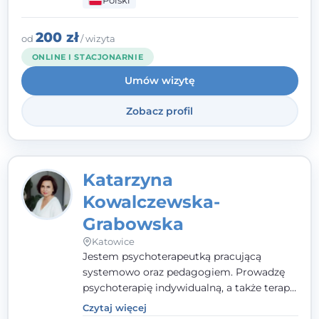
Polski
pełna ciepła. Wierzę, że skuteczna terapia
to wspólne działanie - razem tworzymy
zespół, który szuka rozwiązań.
200 zł
od
/ wizyta
ONLINE I STACJONARNIE
Umów wizytę
Zobacz profil
Katarzyna
Kowalczewska-
Grabowska
Katowice
Jestem psychoterapeutką pracującą
systemowo oraz pedagogiem. Prowadzę
psychoterapię indywidualną, a także terapię
par, małżeństw i rodzin. Patrzę na
Czytaj więcej