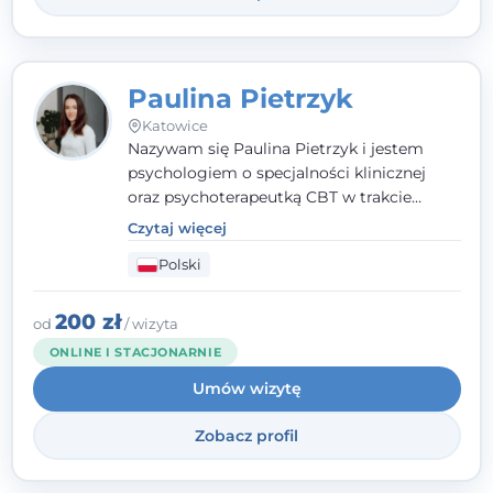
Paulina Pietrzyk
Katowice
Nazywam się Paulina Pietrzyk i jestem
psychologiem o specjalności klinicznej
oraz psychoterapeutką CBT w trakcie
szkolenia. Pracuję z dorosłymi, którzy
Czytaj więcej
szukają wsparcia w trudnych momentach -
Polski
w obliczu lęku, przewlekłego stresu,
natłoku myśli, obniżonego nastroju,
wypalenia czy kryzysu, a także po prostu
200 zł
od
/ wizyta
chcą lepiej poznać siebie.
ONLINE I STACJONARNIE
Umów wizytę
Zobacz profil