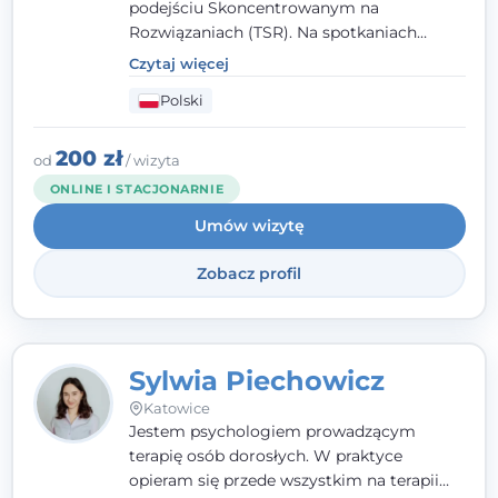
podejściu Skoncentrowanym na
Rozwiązaniach (TSR). Na spotkaniach
pracuję w sposób dopasowany do Ciebie -
Czytaj więcej
nawet jeśli na starcie nie wiesz dokładnie,
Polski
czego potrzebujesz, odkrywamy to razem,
krok po kroku. Towarzyszę dorosłym oraz
młodzieży od 13. roku życia.
200 zł
od
/ wizyta
ONLINE I STACJONARNIE
Umów wizytę
Zobacz profil
Sylwia Piechowicz
Katowice
Jestem psychologiem prowadzącym
terapię osób dorosłych. W praktyce
opieram się przede wszystkim na terapii