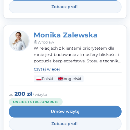
relacjach z Klientami. Istotna dla nie jest
Zobacz profil
również koncentracja na dostępnych
zasobach.
Monika Zalewska
Wrocław
W relacjach z klientami priorytetem dla
mnie jest budowanie atmosfery bliskości i
poczucia bezpieczeństwa. Stosuję techniki
poznawczo-behawioralne oraz metody,
Czytaj więcej
które koncentrują się na rozwiązaniach
Polski
Angielski
(TSR). Te polegają na osiąganiu
zamierzonych celów (doprowadzeniu do
rozwiązania trudnych sytuacji) poprzez
200 zł
od
/ wizyta
identyfikowanie i wzmacnianie zasobów
ONLINE I STACJONARNIE
oraz mocnych stron klienta. W swojej
Umów wizytę
pracy korzystam także z metod dialogu
motywacyjnego i
treningu uważności
.
Zobacz profil