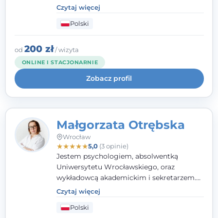
w tym z osobami po doświadczeniach
Czytaj więcej
przemocy. Ukończyłam psychologię
Polski
kliniczną oraz studia podyplomowe z
interwencji kryzysowej i seksuologii
klinicznej na SWPS we Wrocławiu. W pracy
200 zł
od
/ wizyta
kieruję się empatią, etyką zawodową i
ONLINE I STACJONARNIE
uważnością na potrzeby klienta.
Zobacz profil
Małgorzata Otrębska
Wrocław
★
★
★
★
★
5,0
(3 opinie)
Jestem psychologiem, absolwentką
Uniwersytetu Wrocławskiego, oraz
wykładowcą akademickim i sekretarzem.
Dodatkowo mam kwalifikacje mediatora,
Czytaj więcej
specjalizując się w sprawach rodzinnych,
Polski
cywilnych oraz karnych.