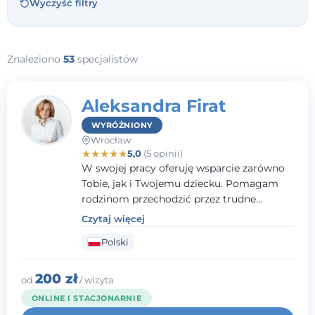
Wyczyść filtry
Znaleziono
53
specjalistów
Aleksandra Firat
WYRÓŻNIONY
Wrocław
★
★
★
★
★
5,0
(5 opinii)
W swojej pracy oferuję wsparcie zarówno
Tobie, jak i Twojemu dziecku. Pomagam
rodzinom przechodzić przez trudne
momenty, opierając współpracę na
Czytaj więcej
wzajemnym zaufaniu i otwartej
Polski
komunikacji. Posiadam doświadczenie w
pracy z dziećmi i młodzieżą mierzącymi się
z różnorodnymi trudnościami
200 zł
od
/ wizyta
emocjonalnymi oraz rozwojowymi.
ONLINE I STACJONARNIE