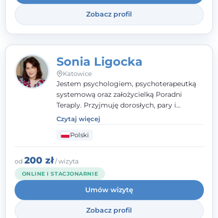
Systemowej.
Zobacz profil
Sonia Ligocka
Katowice
Jestem psychologiem, psychoterapeutką
systemową oraz założycielką Poradni
Teraply. Przyjmuję dorosłych, pary i
rodziny, dobierając metody do
Czytaj więcej
indywidualnych zasobów pacjenta. Wierzę
Polski
w drzemiące w Tobie zasoby, które
pozwolą Ci wyjść z kryzysu - a jeśli jeszcze
ich nie widzisz, pomogę Ci je odsłonić.
200 zł
od
/ wizyta
ONLINE I STACJONARNIE
Umów wizytę
Zobacz profil