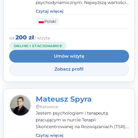
psychodynamicznym. Najwyższą wartością
jest dla mnie bliska, pełna zrozumienia i
Czytaj więcej
zaangażowania relacja z pacjentem. To
Polski
właśnie ta oparta na zaufaniu więź staje się
przestrzenią, w której można dotrzeć do
źródła trudności i spojrzeć na nie inaczej
200 zł
od
/ wizyta
niż dotąd.
ONLINE I STACJONARNIE
Umów wizytę
Zobacz profil
Mateusz Spyra
Katowice
Jestem psychologiem i terapeutą
pracującym w nurcie Terapii
Skoncentrowanej na Rozwiązaniach (TSR).
Towarzyszę młodzieży i dorosłym z
Czytaj więcej