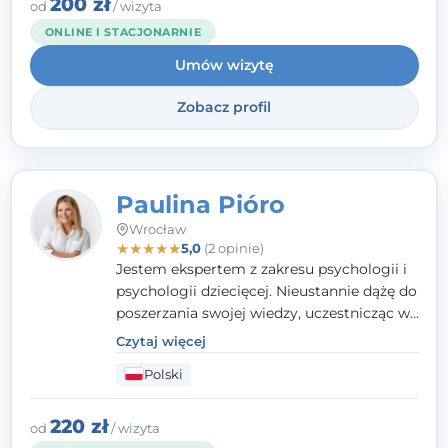
osobowości, zaburzeń nerwicowych i
200 zł
od
/ wizyta
lękowych, a także zagadnienia związane z
ONLINE I STACJONARNIE
małżeństwem i rodziną, w tym problemy w
Umów wizytę
relacjach rodzinnych. Nie specjalizuję się w
uzależnieniach.
Zobacz profil
Paulina Pióro
Wrocław
★
★
★
★
★
5,0
(2 opinie)
Jestem ekspertem z zakresu psychologii i
psychologii dziecięcej. Nieustannie dążę do
poszerzania swojej wiedzy, uczestnicząc w
różnorodnych szkoleniach. Pracując z
Czytaj więcej
dziećmi, młodzieżą i młodymi dorosłymi
Polski
niezwykle ważne jest dla mnie poczucie
bezpieczeństwa, zrozumienia oraz wolności
w wyrażaniu swojego zdania. Kieruję się
220 zł
od
/ wizyta
etyką zawodową, wierząc, że każdy