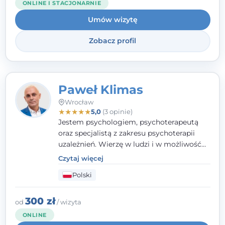
ONLINE I STACJONARNIE
człowiek powinien otrzymać wsparcie i
Umów wizytę
pomoc, by poradzić sobie ze swoimi
problemami.
Zobacz profil
Paweł Klimas
Wrocław
★
★
★
★
★
5,0
(3 opinie)
Jestem psychologiem, psychoterapeutą
oraz specjalistą z zakresu psychoterapii
uzależnień. Wierzę w ludzi i w możliwość
wprowadzenia zmian w ich życiu. Bardzo
Czytaj więcej
często przekonuje się o tym, że każdy z nas,
Polski
w tym Ty i ja, ma wpływ na swoje
szczęście. Należy uwierzyć w siebie i działać
w obranym kierunku.
300 zł
od
/ wizyta
ONLINE