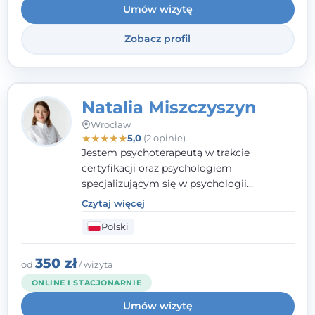
Umów wizytę
Zobacz profil
Natalia Miszczyszyn
Wrocław
★
★
★
★
★
5,0
(2 opinie)
Jestem psychoterapeutą w trakcie
certyfikacji oraz psychologiem
specjalizującym się w psychologii
klinicznej. Ukończyłam również studia
Czytaj więcej
podyplomowe z Praktycznej Diagnozy
Polski
Psychologicznej. Aktywnie uczestniczę w
działalności Polskiego Towarzystwa
Psychiatrycznego oraz Polskiego
350 zł
od
/ wizyta
Towarzystwa Psychologicznego, a także
ONLINE I STACJONARNIE
jestem członkiem nadzwyczajnym
Umów wizytę
Wielkopolskiego Towarzystwa Terapii