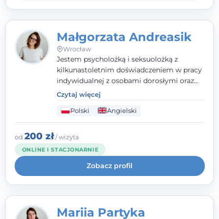
Małgorzata Andreasik
Wrocław
Jestem psycholożką i seksuolożką z
kilkunastoletnim doświadczeniem w pracy
indywidualnej z osobami dorosłymi oraz
parami. Specjalizuję się w obszarze zdrowia
Czytaj więcej
seksualnego, żałoby, kryzysów życiowych i
Polski
Angielski
wypalenia zawodowego. Pracuję w języku
polskim i angielskim, w podejściu
humanistycznym, opartym na
200 zł
od
/ wizyta
partnerstwie i podmiotowości klienta.
ONLINE I STACJONARNIE
Zobacz profil
Mariia Partyka