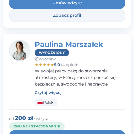
Umów wizytę
Zobacz profil
Paulina Marszałek
WYRÓŻNIONY
Wrocław
★
★
★
★
★
5,0
(4 opinie)
W swojej pracy dążę do stworzenia
atmosfery, w której możesz poczuć się
bezpiecznie, swobodnie i naprawdę
wysłuchany(-a). Zależy mi na
Czytaj więcej
towarzyszeniu Ci w drodze do większego
Polski
dobrostanu, lepszego poznania siebie oraz
budowania wartościowych i
satysfakcjonujących relacji - zarówno z
200 zł
od
/ wizyta
innymi, jak i z samym sobą. Możliwość
ONLINE I STACJONARNIE
bycia częścią tego procesu traktuję jako