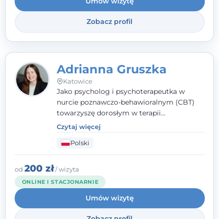
Umów wizytę
Zobacz profil
Adrianna Gruszka
Katowice
Jako psycholog i psychoterapeutka w
nurcie poznawczo-behawioralnym (CBT)
towarzyszę dorosłym w terapii
indywidualnej oraz nastolatkom od 15. roku
Czytaj więcej
życia. Zależy mi, by naprawdę usłyszeć, z
Polski
czym do mnie przychodzisz, i dobrać
sposób pracy do Ciebie - bez gotowych
schematów i bez oceniania.
200 zł
od
/ wizyta
ONLINE I STACJONARNIE
Umów wizytę
Zobacz profil