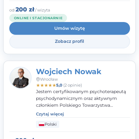
200 zł
od
/ wizyta
ONLINE I STACJONARNIE
Umów wizytę
Zobacz profil
Wojciech Nowak
Wrocław
★
★
★
★
★
5,0
(2 opinie)
Jestem certyfikowanym psychoterapeutą
psychodynamicznym oraz aktywnym
członkiem Polskiego Towarzystwa
Psychoterapii Psychodynamicznej
. W
Czytaj więcej
mojej pracy zawodowej kładę duży nacisk
Polski
na uważne słuchanie Pacjenta. Interesuje
mnie szczególnie psychoterapia zaburzeń