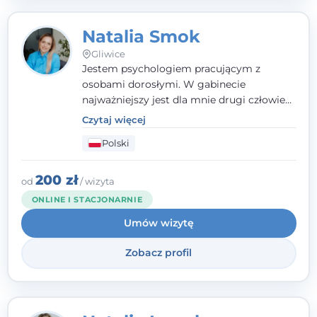
Natalia Smok
Gliwice
Jestem psychologiem pracującym z
osobami dorosłymi. W gabinecie
najważniejszy jest dla mnie drugi człowiek
- wierzę, że empatia, autentyczność i pełne
Czytaj więcej
zaangażowanie tworzą bezpieczną
Polski
przestrzeń, będącą podstawą pracy nad
zmianą. W praktyce korzystam m.in. z
narzędzi Racjonalnej Terapii Zachowania.
200 zł
od
/ wizyta
ONLINE I STACJONARNIE
Umów wizytę
Zobacz profil