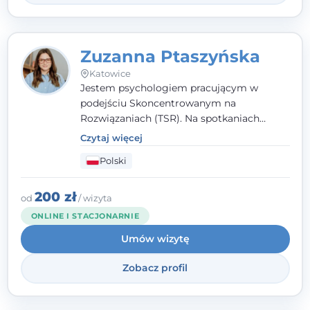
Zuzanna Ptaszyńska
Katowice
Jestem psychologiem pracującym w
podejściu Skoncentrowanym na
Rozwiązaniach (TSR). Na spotkaniach
pracuję w sposób dopasowany do Ciebie -
Czytaj więcej
nawet jeśli na starcie nie wiesz dokładnie,
Polski
czego potrzebujesz, odkrywamy to razem,
krok po kroku. Towarzyszę dorosłym oraz
młodzieży od 13. roku życia.
200 zł
od
/ wizyta
ONLINE I STACJONARNIE
Umów wizytę
Zobacz profil