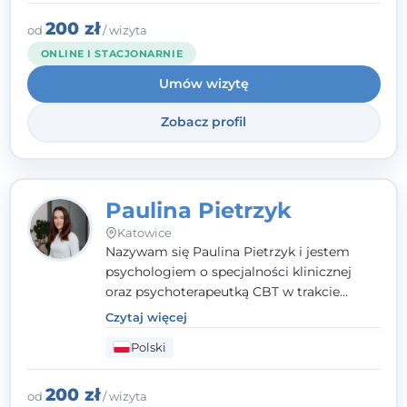
Terapia to dla mnie bezpieczne miejsce, w
którym poczujesz się wysłuchany i
200 zł
od
/ wizyta
zrozumiany.
ONLINE I STACJONARNIE
Umów wizytę
Zobacz profil
Paulina Pietrzyk
Katowice
Nazywam się Paulina Pietrzyk i jestem
psychologiem o specjalności klinicznej
oraz psychoterapeutką CBT w trakcie
szkolenia. Pracuję z dorosłymi, którzy
Czytaj więcej
szukają wsparcia w trudnych momentach -
Polski
w obliczu lęku, przewlekłego stresu,
natłoku myśli, obniżonego nastroju,
wypalenia czy kryzysu, a także po prostu
200 zł
od
/ wizyta