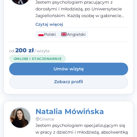
Jestem psychologiem pracującym z
dorosłymi i młodzieżą, po Uniwersytecie
Jagiellońskim. Każdą osobę w gabinecie
traktuję jak osobną historię, którą poznaję,
Czytaj więcej
budując relację opartą na zaufaniu i
Polski
Angielski
empatii. Przyjmuję w Poradni Teraply.pl w
Gliwicach oraz online, po polsku i po
angielsku.
200 zł
od
/ wizyta
ONLINE I STACJONARNIE
Umów wizytę
Zobacz profil
Natalia Mówińska
Gliwice
Jestem psychologiem specjalizującym się
w pracy z dziećmi i młodzieżą, absolwentką