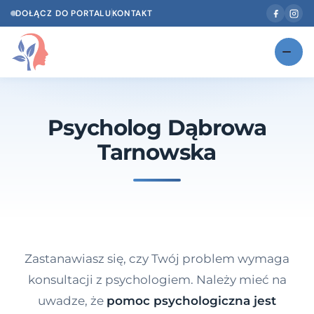
DOŁĄCZ DO PORTALU
KONTAKT
Znajdź swojego specjalistę
NOWOŚĆ
Psycholog Dąbrowa
Gabinety
NOWOŚĆ
Tarnowska
Według specjalizacji
Psycholog w Twoim języku
Diagnozy psychologiczne
Testy psychologiczne
Zastanawiasz się, czy Twój problem wymaga
Dawka wiedzy
konsultacji z psychologiem. Należy mieć na
uwadze, że
pomoc psychologiczna jest
Dla specjalistów