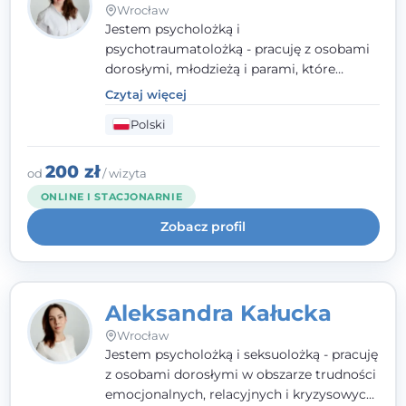
Wrocław
Jestem psycholożką i
psychotraumatolożką - pracuję z osobami
dorosłymi, młodzieżą i parami, które
doświadczają kryzysów psychicznych,
Czytaj więcej
traumy, stanów lękowych i trudności
Polski
relacyjnych. W pracy kieruję się
uważnością, empatią i głębokim
szacunkiem dla indywidualnej historii
200 zł
od
/ wizyta
każdego człowieka. Jestem w trakcie
ONLINE I STACJONARNIE
czteroletniej szkoły psychoterapii
Zobacz profil
poznawczo-behawioralnej
rekomendowanej przez PTTPB.
Aleksandra Kałucka
Wrocław
Jestem psycholożką i seksuolożką - pracuję
z osobami dorosłymi w obszarze trudności
emocjonalnych, relacyjnych i kryzysowych,