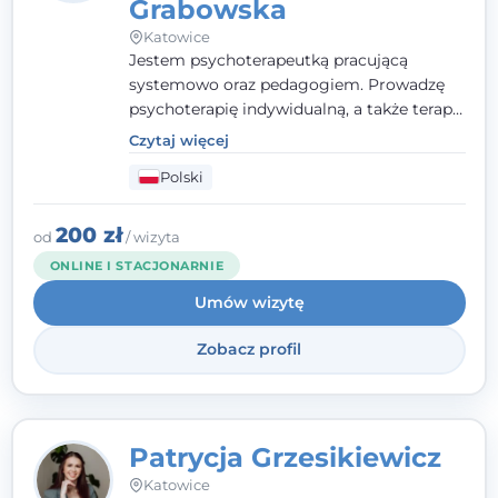
Grabowska
Katowice
Jestem psychoterapeutką pracującą
systemowo oraz pedagogiem. Prowadzę
psychoterapię indywidualną, a także terapię
par, małżeństw i rodzin. Patrzę na
Czytaj więcej
człowieka całościowo - w kontekście jego
Polski
relacji z rodziną, pracą i otoczeniem - i
opieram współpracę na Twoich mocnych
stronach.
200 zł
od
/ wizyta
ONLINE I STACJONARNIE
Umów wizytę
Zobacz profil
Patrycja Grzesikiewicz
Katowice