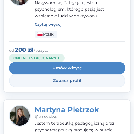
Nazywam się Patrycja i jestem
psychologiem, którego pasją jest
wspieranie ludzi w odkrywaniu
wewnętrznej siły i radzeniu sobie z
Czytaj więcej
codziennymi trudnościami. Pracuję w
Polski
nurcie poznawczo-behawioralnym, oferując
indywidualne podejście pełne empatii,
zaufania i wsparcia. Jeśli masz za sobą
200 zł
od
/ wizyta
trudny czas, jestem tutaj dla Ciebie.
ONLINE I STACJONARNIE
Umów wizytę
Zobacz profil
Martyna Pietrzok
Katowice
Jestem terapeutką pedagogiczną oraz
psychoterapeutką pracującą w nurcie