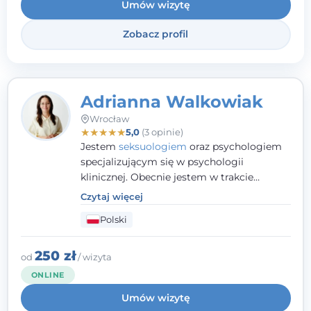
Umów wizytę
duże wyróżnienie.
Zobacz profil
Adrianna Walkowiak
Wrocław
★
★
★
★
★
5,0
(3 opinie)
Jestem
seksuologiem
oraz psychologiem
specjalizującym się w psychologii
klinicznej. Obecnie jestem w trakcie
szkolenia na psychoterapeutę
Czytaj więcej
systemowego. Posiadam status członka
Polski
nadzwyczajnego Wielkopolskiego
Towarzystwa
Terapii Systemowej
oraz
należę do Polskiego Towarzystwa
250 zł
od
/ wizyta
Psychiatrycznego. W mojej pracy na
ONLINE
pierwszym miejscu stawiam budowanie
Umów wizytę
atmosfery bezpieczeństwa i zrozumienia w