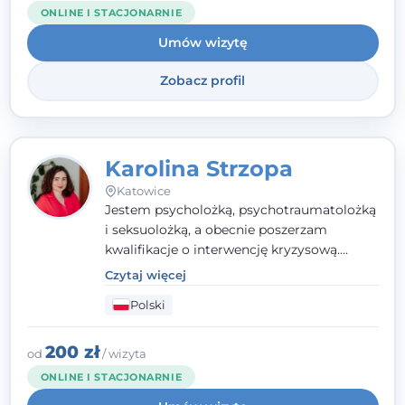
chcą lepiej poznać siebie.
ONLINE I STACJONARNIE
Umów wizytę
Zobacz profil
Karolina Strzopa
Katowice
Jestem psycholożką, psychotraumatolożką
i seksuolożką, a obecnie poszerzam
kwalifikacje o interwencję kryzysową.
Pracuję w nurcie terapii trzeciej fali, łącząc
Czytaj więcej
metody o potwierdzonej skuteczności.
Polski
Towarzyszę młodzieży, dorosłym i parom w
radzeniu sobie z bolesnymi
doświadczeniami tak, by mogli żyć pełniej.
200 zł
od
/ wizyta
ONLINE I STACJONARNIE