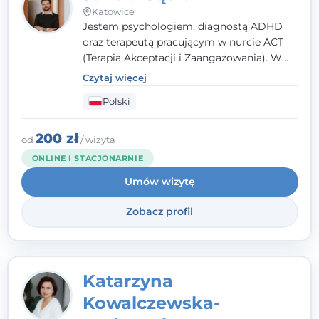
Katowice
Jestem psychologiem, diagnostą ADHD
oraz terapeutą pracującym w nurcie ACT
(Terapia Akceptacji i Zaangażowania). W
kontakcie z pacjentem najważniejsze są dla
Czytaj więcej
mnie serdeczność, zrozumienie i atmosfera
Polski
pełna ciepła. Wierzę, że skuteczna terapia
to wspólne działanie - razem tworzymy
zespół, który szuka rozwiązań.
200 zł
od
/ wizyta
ONLINE I STACJONARNIE
Umów wizytę
Zobacz profil
Katarzyna
Kowalczewska-