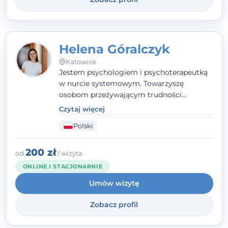
Helena Góralczyk
Katowice
Jestem psychologiem i psychoterapeutką
w nurcie systemowym. Towarzyszę
osobom przeżywającym trudności
emocjonalne, relacyjne albo znajdującym
Czytaj więcej
się w kryzysie. Liczy się dla mnie
Polski
autentyczna, oparta na zaufaniu relacja
oraz przestrzeń, w której każdy poczuje się
wysłuchany i potraktowany z szacunkiem.
200 zł
od
/ wizyta
ONLINE I STACJONARNIE
Umów wizytę
Zobacz profil