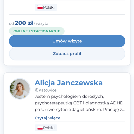
empatią, zrozumieniem i bez oceniania.
Polski
Daję przestrzeń do bycia sobą, bo wiem, że
w każdym człowieku jest coś wyjątkowego.
200 zł
od
/ wizyta
ONLINE I STACJONARNIE
Umów wizytę
Zobacz profil
Alicja Janczewska
Katowice
Jestem psychologiem dorosłych,
psychoterapeutką CBT i diagnostką ADHD
po Uniwersytecie Jagiellońskim. Pracuję z
dorosłymi, młodzieżą i dziećmi, opierając
Czytaj więcej
pomoc na zrozumieniu indywidualnych
Polski
potrzeb i więzi zbudowanej na zaufaniu.