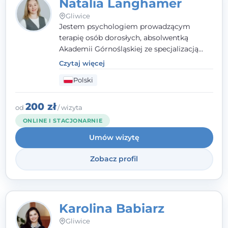
Natalia Langhamer
Gliwice
Jestem psychologiem prowadzącym
terapię osób dorosłych, absolwentką
Akademii Górnośląskiej ze specjalizacją
kliniczną. Oferuję konsultacje
Czytaj więcej
psychologiczne i pierwszą pomoc
Polski
psychologiczną w kryzysie, przewlekłym
stresie czy obniżonym nastroju. Każde
spotkanie traktuję z szacunkiem,
200 zł
od
/ wizyta
uważnością i w atmosferze zaufania.
ONLINE I STACJONARNIE
Umów wizytę
Zobacz profil
Karolina Babiarz
Gliwice