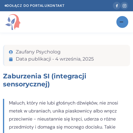
DOŁĄCZ DO PORTALU
KONTAKT
Znajdź swojego specjalistę
NOWOŚĆ
Zaufany Psycholog
Gabinety
NOWOŚĆ
Data publikacji -
4 września, 2025
Według specjalizacji
Zaburzenia SI (integracji
Psycholog w Twoim języku
sensorycznej)
Diagnozy psychologiczne
Maluch, który nie lubi głośnych dźwięków, nie znosi
Testy psychologiczne
metek w ubraniach, unika piaskownicy albo wręcz
Dawka wiedzy
przeciwnie - nieustannie się kręci, uderza o różne
przedmioty i domaga się mocnego docisku. Takie
Dla specjalistów