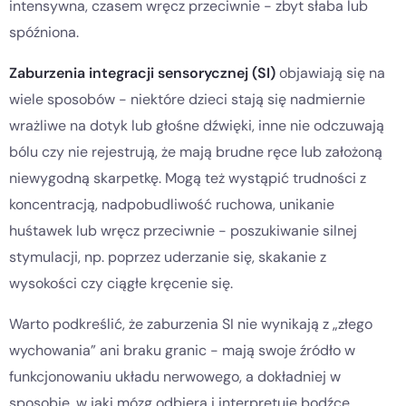
intensywna, czasem wręcz przeciwnie - zbyt słaba lub
spóźniona.
Zaburzenia integracji sensorycznej (SI)
objawiają się na
wiele sposobów - niektóre dzieci stają się nadmiernie
wrażliwe na dotyk lub głośne dźwięki, inne nie odczuwają
bólu czy nie rejestrują, że mają brudne ręce lub założoną
niewygodną skarpetkę. Mogą też wystąpić trudności z
koncentracją, nadpobudliwość ruchowa, unikanie
huśtawek lub wręcz przeciwnie - poszukiwanie silnej
stymulacji, np. poprzez uderzanie się, skakanie z
wysokości czy ciągłe kręcenie się.
Warto podkreślić, że zaburzenia SI nie wynikają z „złego
wychowania” ani braku granic - mają swoje źródło w
funkcjonowaniu układu nerwowego, a dokładniej w
sposobie, w jaki mózg odbiera i interpretuje bodźce