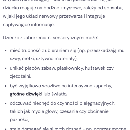
dziecko reaguje na bodźce zmysłowe, zależy od sposobu,
w jaki jego układ nerwowy przetwarza i integruje
napływające informacje.
Dziecko z zaburzeniami sensorycznymi może:
mieć trudność z ubieraniem się (np. przeszkadzają mu
szwy, metki, sztywne materiały),
unikać placów zabaw, piaskownicy, huśtawek czy
zjeżdżalni,
być wyjątkowo wrażliwe na intensywne zapachy,
głośne dźwięki
lub światło,
odczuwać niechęć do czynności pielęgnacyjnych,
takich jak mycie głowy, czesanie czy obcinanie
paznokci,
stale domagać się silnych doznań - np. poprzez mocne