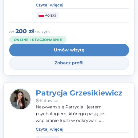
par, małżeństw i rodzin. Patrzę na
Czytaj więcej
człowieka całościowo - w kontekście jego
Polski
relacji z rodziną, pracą i otoczeniem - i
opieram współpracę na Twoich mocnych
stronach.
200 zł
od
/ wizyta
ONLINE I STACJONARNIE
Umów wizytę
Zobacz profil
Patrycja Grzesikiewicz
Katowice
Nazywam się Patrycja i jestem
psychologiem, którego pasją jest
wspieranie ludzi w odkrywaniu
wewnętrznej siły i radzeniu sobie z
Czytaj więcej
codziennymi trudnościami. Pracuję w