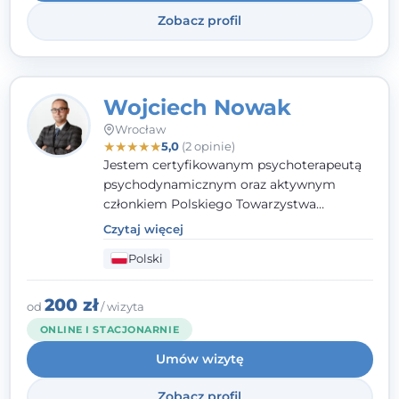
Zobacz profil
Wojciech Nowak
Wrocław
★
★
★
★
★
5,0
(2 opinie)
Jestem certyfikowanym psychoterapeutą
psychodynamicznym oraz aktywnym
członkiem Polskiego Towarzystwa
Psychoterapii Psychodynamicznej
. W
Czytaj więcej
mojej pracy zawodowej kładę duży nacisk
Polski
na uważne słuchanie Pacjenta. Interesuje
mnie szczególnie psychoterapia zaburzeń
osobowości, zaburzeń nerwicowych i
200 zł
od
/ wizyta
lękowych, a także zagadnienia związane z
ONLINE I STACJONARNIE
małżeństwem i rodziną, w tym problemy w
Umów wizytę
relacjach rodzinnych. Nie specjalizuję się w
uzależnieniach.
Zobacz profil