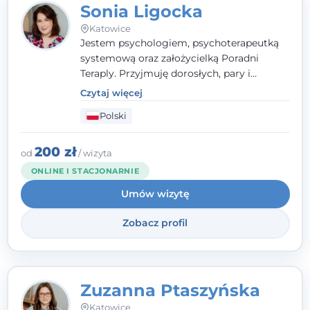
Sonia Ligocka
Katowice
Jestem psychologiem, psychoterapeutką
systemową oraz założycielką Poradni
Teraply. Przyjmuję dorosłych, pary i
rodziny, dobierając metody do
Czytaj więcej
indywidualnych zasobów pacjenta. Wierzę
Polski
w drzemiące w Tobie zasoby, które
pozwolą Ci wyjść z kryzysu - a jeśli jeszcze
ich nie widzisz, pomogę Ci je odsłonić.
200 zł
od
/ wizyta
ONLINE I STACJONARNIE
Umów wizytę
Zobacz profil
Zuzanna Ptaszyńska
Katowice