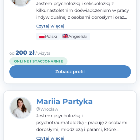
Jestem psycholożką i seksuolożką z
kilkunastoletnim doświadczeniem w pracy
indywidualnej z osobami dorosłymi oraz
parami. Specjalizuję się w obszarze zdrowia
Czytaj więcej
seksualnego, żałoby, kryzysów życiowych i
Polski
Angielski
wypalenia zawodowego. Pracuję w języku
polskim i angielskim, w podejściu
humanistycznym, opartym na
200 zł
od
/ wizyta
partnerstwie i podmiotowości klienta.
ONLINE I STACJONARNIE
Zobacz profil
Mariia Partyka
Wrocław
Jestem psycholożką i
psychotraumatolożką - pracuję z osobami
dorosłymi, młodzieżą i parami, które
doświadczają kryzysów psychicznych,
Czytaj więcej