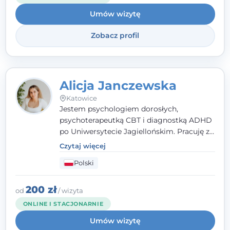
Umów wizytę
Zobacz profil
Alicja Janczewska
Katowice
Jestem psychologiem dorosłych,
psychoterapeutką CBT i diagnostką ADHD
po Uniwersytecie Jagiellońskim. Pracuję z
dorosłymi, młodzieżą i dziećmi, opierając
Czytaj więcej
pomoc na zrozumieniu indywidualnych
Polski
potrzeb i więzi zbudowanej na zaufaniu.
Terapia to dla mnie bezpieczne miejsce, w
którym poczujesz się wysłuchany i
200 zł
od
/ wizyta
zrozumiany.
ONLINE I STACJONARNIE
Umów wizytę