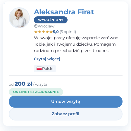
Aleksandra Firat
WYRÓŻNIONY
Wrocław
★
★
★
★
★
5,0
(5 opinii)
W swojej pracy oferuję wsparcie zarówno
Tobie, jak i Twojemu dziecku. Pomagam
rodzinom przechodzić przez trudne
momenty, opierając współpracę na
Czytaj więcej
wzajemnym zaufaniu i otwartej
Polski
komunikacji. Posiadam doświadczenie w
pracy z dziećmi i młodzieżą mierzącymi się
z różnorodnymi trudnościami
200 zł
od
/ wizyta
emocjonalnymi oraz rozwojowymi.
ONLINE I STACJONARNIE
Umów wizytę
Zobacz profil