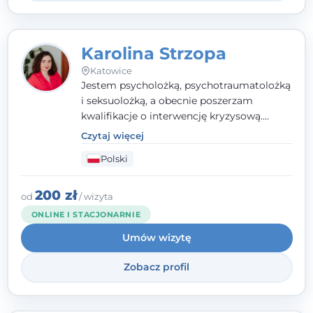
Karolina Strzopa
Katowice
Jestem psycholożką, psychotraumatolożką
i seksuolożką, a obecnie poszerzam
kwalifikacje o interwencję kryzysową.
Pracuję w nurcie terapii trzeciej fali, łącząc
Czytaj więcej
metody o potwierdzonej skuteczności.
Polski
Towarzyszę młodzieży, dorosłym i parom w
radzeniu sobie z bolesnymi
doświadczeniami tak, by mogli żyć pełniej.
200 zł
od
/ wizyta
ONLINE I STACJONARNIE
Umów wizytę
Zobacz profil