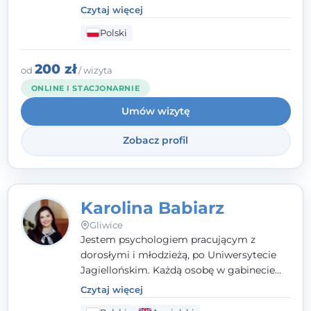
kliniczną. Oferuję konsultacje
Czytaj więcej
psychologiczne i pierwszą pomoc
Polski
psychologiczną w kryzysie, przewlekłym
stresie czy obniżonym nastroju. Każde
spotkanie traktuję z szacunkiem,
200 zł
od
/ wizyta
uważnością i w atmosferze zaufania.
ONLINE I STACJONARNIE
Umów wizytę
Zobacz profil
Karolina Babiarz
Gliwice
Jestem psychologiem pracującym z
dorosłymi i młodzieżą, po Uniwersytecie
Jagiellońskim. Każdą osobę w gabinecie
traktuję jak osobną historię, którą poznaję,
Czytaj więcej
budując relację opartą na zaufaniu i