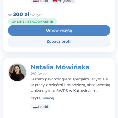
Polski
Angielski
empatii. Przyjmuję w Poradni Teraply.pl w
Gliwicach oraz online, po polsku i po
angielsku.
200 zł
od
/ wizyta
ONLINE I STACJONARNIE
Umów wizytę
Zobacz profil
Natalia Mówińska
Gliwice
Jestem psychologiem specjalizującym się
w pracy z dziećmi i młodzieżą, absolwentką
Uniwersytetu SWPS w Katowicach.
Prowadzę konsultacje oraz terapię
Czytaj więcej
nastawioną na potrzeby dziecka i jego
Polski
rodziny. Najważniejsze jest dla mnie
stworzenie bezpiecznego miejsca, w