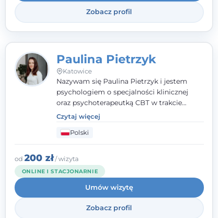
Zobacz profil
Paulina Pietrzyk
Katowice
Nazywam się Paulina Pietrzyk i jestem
psychologiem o specjalności klinicznej
oraz psychoterapeutką CBT w trakcie
szkolenia. Pracuję z dorosłymi, którzy
Czytaj więcej
szukają wsparcia w trudnych momentach -
Polski
w obliczu lęku, przewlekłego stresu,
natłoku myśli, obniżonego nastroju,
wypalenia czy kryzysu, a także po prostu
200 zł
od
/ wizyta
chcą lepiej poznać siebie.
ONLINE I STACJONARNIE
Umów wizytę
Zobacz profil