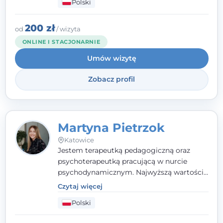
Polski
nurcie poznawczo-behawioralnym, oferując
indywidualne podejście pełne empatii,
zaufania i wsparcia. Jeśli masz za sobą
200 zł
od
/ wizyta
trudny czas, jestem tutaj dla Ciebie.
ONLINE I STACJONARNIE
Umów wizytę
Zobacz profil
Martyna Pietrzok
Katowice
Jestem terapeutką pedagogiczną oraz
psychoterapeutką pracującą w nurcie
psychodynamicznym. Najwyższą wartością
jest dla mnie bliska, pełna zrozumienia i
Czytaj więcej
zaangażowania relacja z pacjentem. To
Polski
właśnie ta oparta na zaufaniu więź staje się
przestrzenią, w której można dotrzeć do