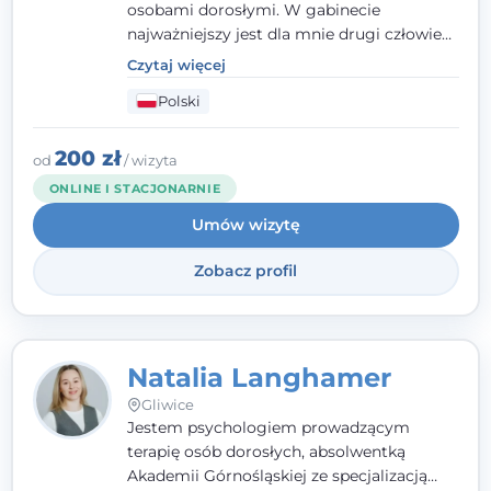
osobami dorosłymi. W gabinecie
najważniejszy jest dla mnie drugi człowiek
- wierzę, że empatia, autentyczność i pełne
Czytaj więcej
zaangażowanie tworzą bezpieczną
Polski
przestrzeń, będącą podstawą pracy nad
zmianą. W praktyce korzystam m.in. z
narzędzi Racjonalnej Terapii Zachowania.
200 zł
od
/ wizyta
ONLINE I STACJONARNIE
Umów wizytę
Zobacz profil
Natalia Langhamer
Gliwice
Jestem psychologiem prowadzącym
terapię osób dorosłych, absolwentką
Akademii Górnośląskiej ze specjalizacją