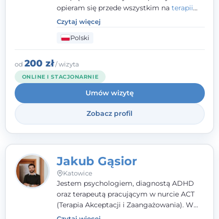
opieram się przede wszystkim na
terapii
poznawczo-behawioralnej
(CBT), a także na
Czytaj więcej
podejściu skoncentrowanym na
Polski
rozwiązaniach (TSR) oraz Racjonalnej
Terapii Zachowania (RTZ). Dużą wagę
przykładam do relacji opartej na empatii,
200 zł
od
/ wizyta
poczuciu bezpieczeństwa i wzajemnym
ONLINE I STACJONARNIE
zrozumieniu.
Umów wizytę
Zobacz profil
Jakub Gąsior
Katowice
Jestem psychologiem, diagnostą ADHD
oraz terapeutą pracującym w nurcie ACT
(Terapia Akceptacji i Zaangażowania). W
kontakcie z pacjentem najważniejsze są dla
Czytaj więcej