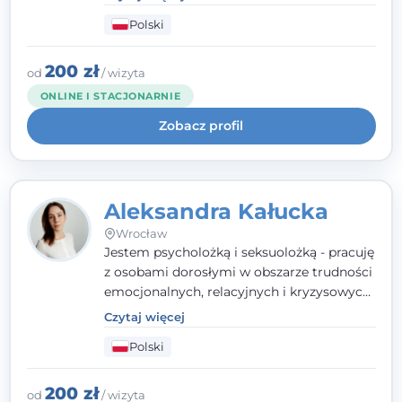
traumy, stanów lękowych i trudności
Polski
relacyjnych. W pracy kieruję się
uważnością, empatią i głębokim
szacunkiem dla indywidualnej historii
200 zł
od
/ wizyta
każdego człowieka. Jestem w trakcie
ONLINE I STACJONARNIE
czteroletniej szkoły psychoterapii
Zobacz profil
poznawczo-behawioralnej
rekomendowanej przez PTTPB.
Aleksandra Kałucka
Wrocław
Jestem psycholożką i seksuolożką - pracuję
z osobami dorosłymi w obszarze trudności
emocjonalnych, relacyjnych i kryzysowych,
w tym z osobami po doświadczeniach
Czytaj więcej
przemocy. Ukończyłam psychologię
Polski
kliniczną oraz studia podyplomowe z
interwencji kryzysowej i seksuologii
klinicznej na SWPS we Wrocławiu. W pracy
200 zł
od
/ wizyta