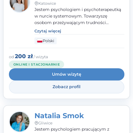
Katowice
Jestem psychologiem i psychoterapeutką
w nurcie systemowym. Towarzyszę
osobom przeżywającym trudności
emocjonalne, relacyjne albo znajdującym
Czytaj więcej
się w kryzysie. Liczy się dla mnie
Polski
autentyczna, oparta na zaufaniu relacja
oraz przestrzeń, w której każdy poczuje się
wysłuchany i potraktowany z szacunkiem.
200 zł
od
/ wizyta
ONLINE I STACJONARNIE
Umów wizytę
Zobacz profil
Natalia Smok
Gliwice
Jestem psychologiem pracującym z