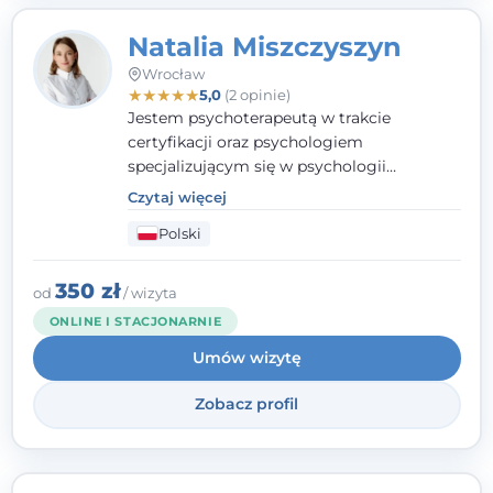
Natalia Miszczyszyn
Wrocław
★
★
★
★
★
5,0
(2 opinie)
Jestem psychoterapeutą w trakcie
certyfikacji oraz psychologiem
specjalizującym się w psychologii
klinicznej. Ukończyłam również studia
Czytaj więcej
podyplomowe z Praktycznej Diagnozy
Polski
Psychologicznej. Aktywnie uczestniczę w
działalności Polskiego Towarzystwa
Psychiatrycznego oraz Polskiego
350 zł
od
/ wizyta
Towarzystwa Psychologicznego, a także
ONLINE I STACJONARNIE
jestem członkiem nadzwyczajnym
Umów wizytę
Wielkopolskiego Towarzystwa Terapii
Systemowej.
Zobacz profil