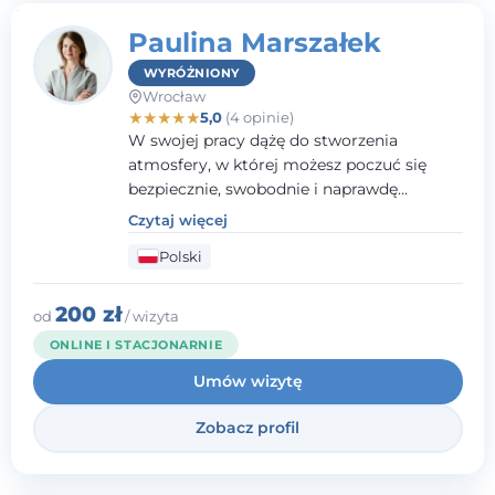
Paulina Marszałek
WYRÓŻNIONY
Wrocław
★
★
★
★
★
5,0
(4 opinie)
W swojej pracy dążę do stworzenia
atmosfery, w której możesz poczuć się
bezpiecznie, swobodnie i naprawdę
wysłuchany(-a). Zależy mi na
Czytaj więcej
towarzyszeniu Ci w drodze do większego
Polski
dobrostanu, lepszego poznania siebie oraz
budowania wartościowych i
satysfakcjonujących relacji - zarówno z
200 zł
od
/ wizyta
innymi, jak i z samym sobą. Możliwość
ONLINE I STACJONARNIE
bycia częścią tego procesu traktuję jako
Umów wizytę
duże wyróżnienie.
Zobacz profil