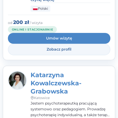
mnie serdeczność, zrozumienie i atmosfera
Polski
pełna ciepła. Wierzę, że skuteczna terapia
to wspólne działanie - razem tworzymy
zespół, który szuka rozwiązań.
200 zł
od
/ wizyta
ONLINE I STACJONARNIE
Umów wizytę
Zobacz profil
Katarzyna
Kowalczewska-
Grabowska
Katowice
Jestem psychoterapeutką pracującą
systemowo oraz pedagogiem. Prowadzę
psychoterapię indywidualną, a także terapię