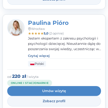
Paulina Pióro
Wrocław
★
★
★
★
★
5,0
(2 opinie)
Jestem ekspertem z zakresu psychologii i
psychologii dziecięcej. Nieustannie dążę do
poszerzania swojej wiedzy, uczestnicząc w
różnorodnych szkoleniach. Pracując z
Czytaj więcej
dziećmi, młodzieżą i młodymi dorosłymi
Polski
niezwykle ważne jest dla mnie poczucie
bezpieczeństwa, zrozumienia oraz wolności
w wyrażaniu swojego zdania. Kieruję się
220 zł
od
/ wizyta
etyką zawodową, wierząc, że każdy
ONLINE I STACJONARNIE
człowiek powinien otrzymać wsparcie i
Umów wizytę
pomoc, by poradzić sobie ze swoimi
problemami.
Zobacz profil