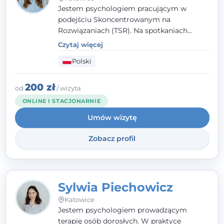
Jestem psychologiem pracującym w
podejściu Skoncentrowanym na
Rozwiązaniach (TSR). Na spotkaniach
pracuję w sposób dopasowany do Ciebie -
Czytaj więcej
nawet jeśli na starcie nie wiesz dokładnie,
Polski
czego potrzebujesz, odkrywamy to razem,
krok po kroku. Towarzyszę dorosłym oraz
młodzieży od 13. roku życia.
200 zł
od
/ wizyta
ONLINE I STACJONARNIE
Umów wizytę
Zobacz profil
Sylwia Piechowicz
Katowice
Jestem psychologiem prowadzącym
terapię osób dorosłych. W praktyce