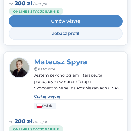
źródła trudności i spojrzeć na nie inaczej
200 zł
od
/ wizyta
niż dotąd.
ONLINE I STACJONARNIE
Umów wizytę
Zobacz profil
Mateusz Spyra
Katowice
Jestem psychologiem i terapeutą
pracującym w nurcie Terapii
Skoncentrowanej na Rozwiązaniach (TSR).
Towarzyszę młodzieży i dorosłym z
Czytaj więcej
empatią, zrozumieniem i bez oceniania.
Polski
Daję przestrzeń do bycia sobą, bo wiem, że
w każdym człowieku jest coś wyjątkowego.
200 zł
od
/ wizyta
ONLINE I STACJONARNIE