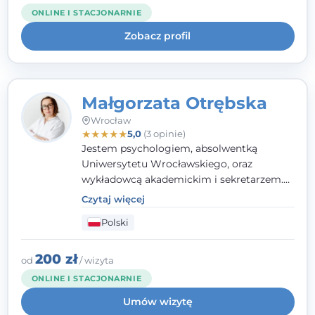
kieruję się empatią, etyką zawodową i
ONLINE I STACJONARNIE
uważnością na potrzeby klienta.
Zobacz profil
Małgorzata Otrębska
Wrocław
★
★
★
★
★
5,0
(3 opinie)
Jestem psychologiem, absolwentką
Uniwersytetu Wrocławskiego, oraz
wykładowcą akademickim i sekretarzem.
Dodatkowo mam kwalifikacje mediatora,
Czytaj więcej
specjalizując się w sprawach rodzinnych,
Polski
cywilnych oraz karnych.
200 zł
od
/ wizyta
ONLINE I STACJONARNIE
Umów wizytę