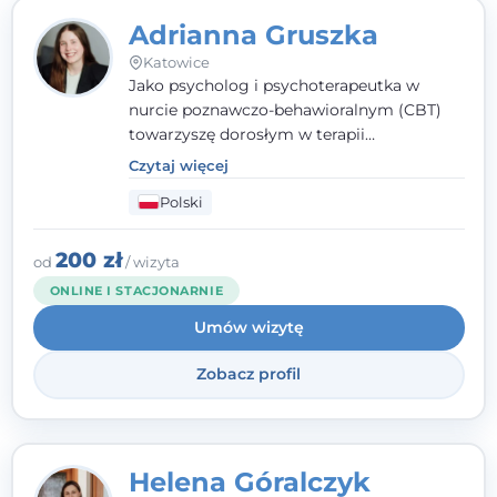
Adrianna Gruszka
Katowice
Jako psycholog i psychoterapeutka w
nurcie poznawczo-behawioralnym (CBT)
towarzyszę dorosłym w terapii
indywidualnej oraz nastolatkom od 15. roku
Czytaj więcej
życia. Zależy mi, by naprawdę usłyszeć, z
Polski
czym do mnie przychodzisz, i dobrać
sposób pracy do Ciebie - bez gotowych
schematów i bez oceniania.
200 zł
od
/ wizyta
ONLINE I STACJONARNIE
Umów wizytę
Zobacz profil
Helena Góralczyk