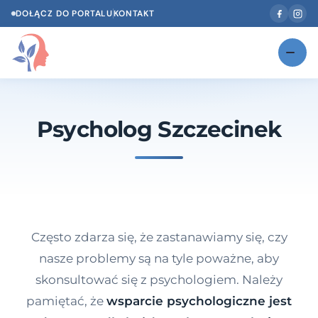
DOŁĄCZ DO PORTALU
KONTAKT
Znajdź swojego specjalistę
NOWOŚĆ
Psycholog Szczecinek
Gabinety
NOWOŚĆ
Według specjalizacji
Psycholog w Twoim języku
Diagnozy psychologiczne
Często zdarza się, że zastanawiamy się, czy
Testy psychologiczne
nasze problemy są na tyle poważne, aby
skonsultować się z psychologiem. Należy
Dawka wiedzy
pamiętać, że
wsparcie psychologiczne jest
Dla specjalistów