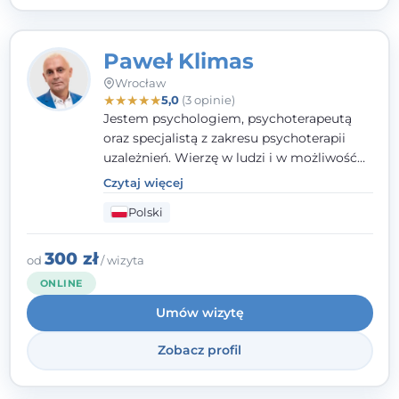
Paweł Klimas
Wrocław
★
★
★
★
★
5,0
(3 opinie)
Jestem psychologiem, psychoterapeutą
oraz specjalistą z zakresu psychoterapii
uzależnień. Wierzę w ludzi i w możliwość
wprowadzenia zmian w ich życiu. Bardzo
Czytaj więcej
często przekonuje się o tym, że każdy z nas,
Polski
w tym Ty i ja, ma wpływ na swoje
szczęście. Należy uwierzyć w siebie i działać
w obranym kierunku.
300 zł
od
/ wizyta
ONLINE
Umów wizytę
Zobacz profil