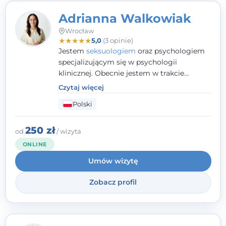
Adrianna Walkowiak
Wrocław
★
★
★
★
★
5,0
(3 opinie)
Jestem
seksuologiem
oraz psychologiem
specjalizującym się w psychologii
klinicznej. Obecnie jestem w trakcie
szkolenia na psychoterapeutę
Czytaj więcej
systemowego. Posiadam status członka
Polski
nadzwyczajnego Wielkopolskiego
Towarzystwa
Terapii Systemowej
oraz
należę do Polskiego Towarzystwa
250 zł
od
/ wizyta
Psychiatrycznego. W mojej pracy na
ONLINE
pierwszym miejscu stawiam budowanie
Umów wizytę
atmosfery bezpieczeństwa i zrozumienia w
relacjach z Klientami. Istotna dla nie jest
Zobacz profil
również koncentracja na dostępnych
zasobach.