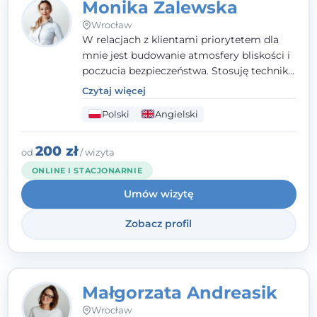
Monika Zalewska
Wrocław
W relacjach z klientami priorytetem dla
mnie jest budowanie atmosfery bliskości i
poczucia bezpieczeństwa. Stosuję techniki
poznawczo-behawioralne oraz metody,
Czytaj więcej
które koncentrują się na rozwiązaniach
Polski
Angielski
(TSR). Te polegają na osiąganiu
zamierzonych celów (doprowadzeniu do
rozwiązania trudnych sytuacji) poprzez
200 zł
od
/ wizyta
identyfikowanie i wzmacnianie zasobów
ONLINE I STACJONARNIE
oraz mocnych stron klienta. W swojej
Umów wizytę
pracy korzystam także z metod dialogu
motywacyjnego i
treningu uważności
.
Zobacz profil
Małgorzata Andreasik
Wrocław