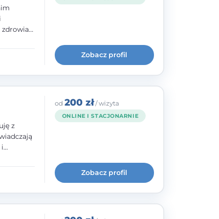
nim
i
e zdrowia
nia
im, w
Zobacz profil
wie i
200 zł
od
/ wizyta
ONLINE I STACJONARNIE
uję z
wiadczają
i
cią,
historii
Zobacz profil
 szkoły
dowanej