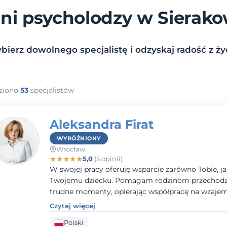
ni psycholodzy w Sierak
bierz dowolnego specjalistę i odzyskaj radość z życ
ziono
53
specjalistów
Aleksandra Firat
WYRÓŻNIONY
Wrocław
★
★
★
★
★
5,0
(5 opinii)
W swojej pracy oferuję wsparcie zarówno Tobie, ja
Twojemu dziecku. Pomagam rodzinom przechodzi
trudne momenty, opierając współpracę na wzaj
zaufaniu i otwartej komunikacji. Posiadam doświ
Czytaj więcej
pracy z dziećmi i młodzieżą mierzącymi się z róż
Polski
trudnościami emocjonalnymi oraz rozwojowymi.