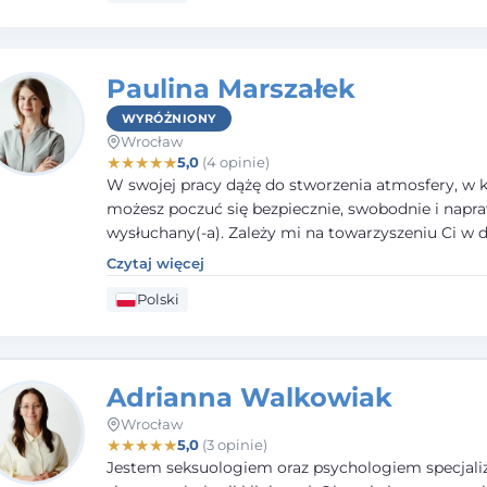
Paulina Marszałek
WYRÓŻNIONY
Wrocław
★
★
★
★
★
5,0
(4 opinie)
W swojej pracy dążę do stworzenia atmosfery, w k
możesz poczuć się bezpiecznie, swobodnie i napr
wysłuchany(-a). Zależy mi na towarzyszeniu Ci w 
większego dobrostanu, lepszego poznania siebie o
Czytaj więcej
budowania wartościowych i satysfakcjonujących re
Polski
zarówno z innymi, jak i z samym sobą. Możliwość 
częścią tego procesu traktuję jako duże wyróżnien
Adrianna Walkowiak
Wrocław
★
★
★
★
★
5,0
(3 opinie)
Jestem seksuologiem oraz psychologiem specjal