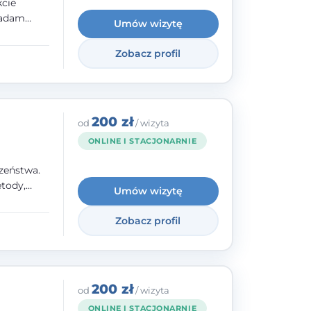
kcie
iadam
Umów wizytę
olskiego
Zobacz profil
y
ami.
ępnych
200 zł
od
/ wizyta
ONLINE I STACJONARNIE
zeństwa.
tody,
Umów wizytę
olegają na
o
Zobacz profil
wanie i
a. W
200 zł
od
/ wizyta
ONLINE I STACJONARNIE