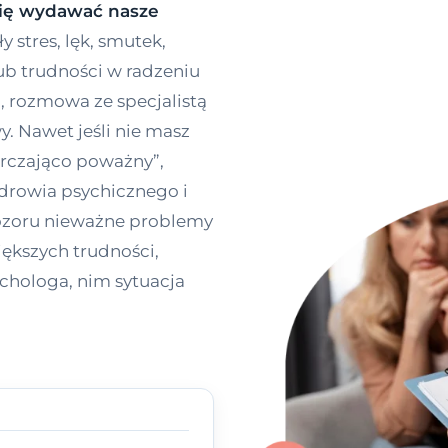
 się wydawać nasze
 stres, lęk, smutek,
ub trudności w radzeniu
 rozmowa ze specjalistą
. Nawet jeśli nie masz
arczająco poważny”,
zdrowia psychicznego i
pozoru nieważne problemy
ększych trudności,
chologa, nim sytuacja