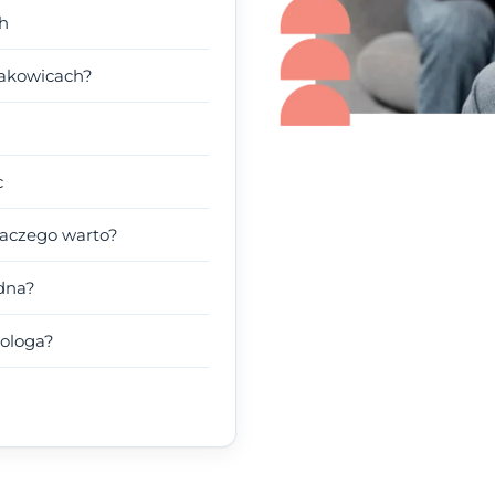
ch
rakowicach?
c
laczego warto?
dna?
hologa?