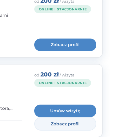
200 zł
od
/ wizyta
ONLINE I STACJONARNIE
bami
ogię
kryzysowej
Zobacz profil
 pracy
 na
200 zł
od
/ wizyta
ONLINE I STACJONARNIE
tora,
Umów wizytę
h oraz
Zobacz profil