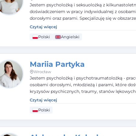
Jestem psycholożką i seksuolożką z kilkunastolet
doświadczeniem w pracy indywidualnej z osobam
dorosłymi oraz parami. Specjalizuję się w obszarz
seksualnego, żałoby, kryzysów życiowych i wypale
Czytaj więcej
zawodowego. Pracuję w języku polskim i angielsk
Polski
Angielski
podejściu humanistycznym, opartym na partnerst
podmiotowości klienta.
Mariia Partyka
Wrocław
Jestem psycholożką i psychotraumatolożką - prac
osobami dorosłymi, młodzieżą i parami, które doś
kryzysów psychicznych, traumy, stanów lękowych 
trudności relacyjnych. W pracy kieruję się uważnoś
Czytaj więcej
empatią i głębokim szacunkiem dla indywidualnej 
Polski
każdego człowieka. Jestem w trakcie czteroletniej
psychoterapii poznawczo-behawioralnej rekomen
przez PTTPB.