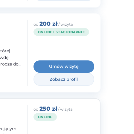
200 zł
od
/ wizyta
ONLINE I STACJONARNIE
tórej
awdę
drodze do
Umów wizytę
raz
lacji -
Zobacz profil
bycia
ie.
250 zł
od
/ wizyta
ONLINE
izującym