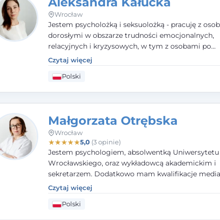
Aleksandra Kałucka
Wrocław
Jestem psycholożką i seksuolożką - pracuję z oso
dorosłymi w obszarze trudności emocjonalnych,
relacyjnych i kryzysowych, w tym z osobami po
doświadczeniach przemocy. Ukończyłam psychol
Czytaj więcej
kliniczną oraz studia podyplomowe z interwencji 
Polski
i seksuologii klinicznej na SWPS we Wrocławiu. W
kieruję się empatią, etyką zawodową i uważnością
potrzeby klienta.
Małgorzata Otrębska
Wrocław
★
★
★
★
★
5,0
(3 opinie)
Jestem psychologiem, absolwentką Uniwersytetu
Wrocławskiego, oraz wykładowcą akademickim i
sekretarzem. Dodatkowo mam kwalifikacje media
specjalizując się w sprawach rodzinnych, cywilnyc
Czytaj więcej
karnych.
Polski