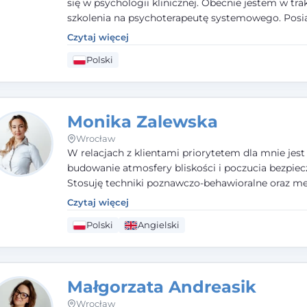
się w psychologii klinicznej. Obecnie jestem w tra
szkolenia na psychoterapeutę systemowego. Pos
status członka nadzwyczajnego Wielkopolskiego
Czytaj więcej
Towarzystwa Terapii Systemowej oraz należę do P
Polski
Towarzystwa Psychiatrycznego. W mojej pracy na
pierwszym miejscu stawiam budowanie atmosfer
bezpieczeństwa i zrozumienia w relacjach z Klient
Istotna dla nie jest również koncentracja na dost
Monika Zalewska
zasobach.
Wrocław
W relacjach z klientami priorytetem dla mnie jest
budowanie atmosfery bliskości i poczucia bezpiec
Stosuję techniki poznawczo-behawioralne oraz me
które koncentrują się na rozwiązaniach (TSR). Te p
Czytaj więcej
osiąganiu zamierzonych celów (doprowadzeniu d
Polski
Angielski
rozwiązania trudnych sytuacji) poprzez identyfiko
wzmacnianie zasobów oraz mocnych stron klient
swojej pracy korzystam także z metod dialogu
motywacyjnego i treningu uważności.
Małgorzata Andreasik
Wrocław