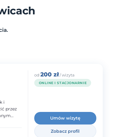
owicach
ia.
200 zł
od
/ wizyta
ONLINE I STACJONARNIE
k i
ć przez
emnym
Umów wizytę
adczenie w
norodnymi
Zobacz profil