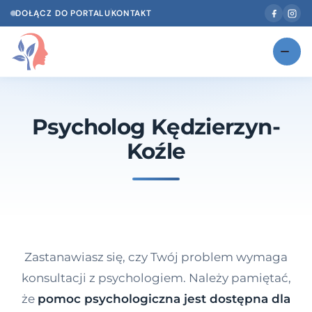
DOŁĄCZ DO PORTALU
KONTAKT
Znajdź swojego specjalistę
NOWOŚĆ
Psycholog Kędzierzyn-
Gabinety
NOWOŚĆ
Koźle
Według specjalizacji
Psycholog w Twoim języku
Diagnozy psychologiczne
Testy psychologiczne
Zastanawiasz się, czy Twój problem wymaga
Dawka wiedzy
konsultacji z psychologiem. Należy pamiętać,
że
pomoc psychologiczna jest dostępna dla
Dla specjalistów