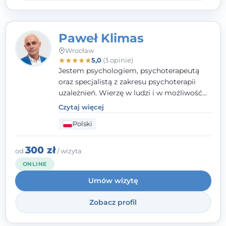
Paweł Klimas
Wrocław
★
★
★
★
★
5,0
(3 opinie)
Jestem psychologiem, psychoterapeutą
oraz specjalistą z zakresu psychoterapii
uzależnień. Wierzę w ludzi i w możliwość
wprowadzenia zmian w ich życiu. Bardzo
Czytaj więcej
często przekonuje się o tym, że każdy z nas,
Polski
w tym Ty i ja, ma wpływ na swoje
szczęście. Należy uwierzyć w siebie i działać
w obranym kierunku.
300 zł
od
/ wizyta
ONLINE
Umów wizytę
Zobacz profil