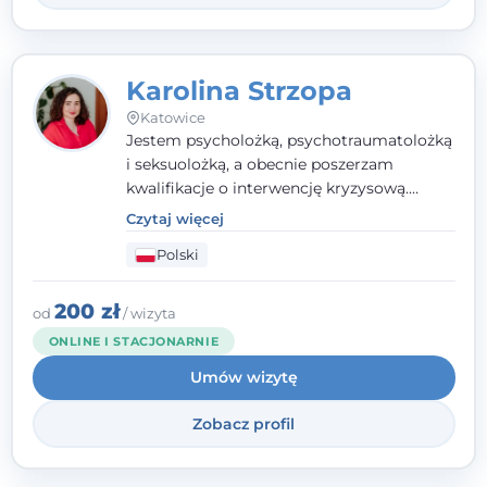
Karolina Strzopa
Katowice
Jestem psycholożką, psychotraumatolożką
i seksuolożką, a obecnie poszerzam
kwalifikacje o interwencję kryzysową.
Pracuję w nurcie terapii trzeciej fali, łącząc
Czytaj więcej
metody o potwierdzonej skuteczności.
Polski
Towarzyszę młodzieży, dorosłym i parom w
radzeniu sobie z bolesnymi
doświadczeniami tak, by mogli żyć pełniej.
200 zł
od
/ wizyta
ONLINE I STACJONARNIE
Umów wizytę
Zobacz profil