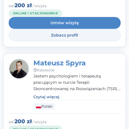
źródła trudności i spojrzeć na nie inaczej
200 zł
od
/ wizyta
niż dotąd.
ONLINE I STACJONARNIE
Umów wizytę
Zobacz profil
Mateusz Spyra
Katowice
Jestem psychologiem i terapeutą
pracującym w nurcie Terapii
Skoncentrowanej na Rozwiązaniach (TSR).
Towarzyszę młodzieży i dorosłym z
Czytaj więcej
empatią, zrozumieniem i bez oceniania.
Polski
Daję przestrzeń do bycia sobą, bo wiem, że
w każdym człowieku jest coś wyjątkowego.
200 zł
od
/ wizyta