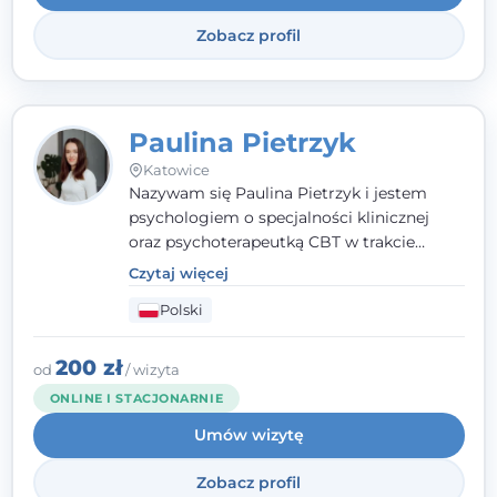
Zobacz profil
Paulina Pietrzyk
Katowice
Nazywam się Paulina Pietrzyk i jestem
psychologiem o specjalności klinicznej
oraz psychoterapeutką CBT w trakcie
szkolenia. Pracuję z dorosłymi, którzy
Czytaj więcej
szukają wsparcia w trudnych momentach -
Polski
w obliczu lęku, przewlekłego stresu,
natłoku myśli, obniżonego nastroju,
wypalenia czy kryzysu, a także po prostu
200 zł
od
/ wizyta
chcą lepiej poznać siebie.
ONLINE I STACJONARNIE
Umów wizytę
Zobacz profil