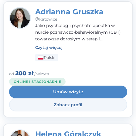
Adrianna Gruszka
Katowice
Jako psycholog i psychoterapeutka w
nurcie poznawczo-behawioralnym (CBT)
towarzyszę dorosłym w terapii
indywidualnej oraz nastolatkom od 15. roku
Czytaj więcej
życia. Zależy mi, by naprawdę usłyszeć, z
Polski
czym do mnie przychodzisz, i dobrać
sposób pracy do Ciebie - bez gotowych
schematów i bez oceniania.
200 zł
od
/ wizyta
ONLINE I STACJONARNIE
Umów wizytę
Zobacz profil
Helena Góralczyk