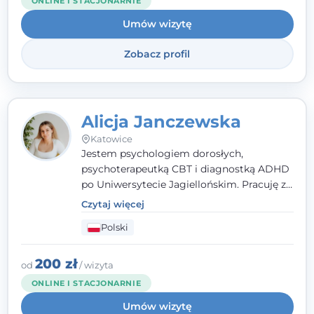
ONLINE I STACJONARNIE
Umów wizytę
Zobacz profil
Alicja Janczewska
Katowice
Jestem psychologiem dorosłych,
psychoterapeutką CBT i diagnostką ADHD
po Uniwersytecie Jagiellońskim. Pracuję z
dorosłymi, młodzieżą i dziećmi, opierając
Czytaj więcej
pomoc na zrozumieniu indywidualnych
Polski
potrzeb i więzi zbudowanej na zaufaniu.
Terapia to dla mnie bezpieczne miejsce, w
którym poczujesz się wysłuchany i
200 zł
od
/ wizyta
zrozumiany.
ONLINE I STACJONARNIE
Umów wizytę