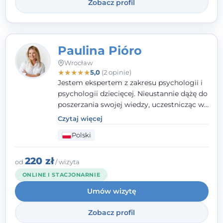
Zobacz profil
Paulina Pióro
Wrocław
★
★
★
★
★
5,0
(2 opinie)
Jestem ekspertem z zakresu psychologii i
psychologii dziecięcej. Nieustannie dążę do
poszerzania swojej wiedzy, uczestnicząc w
różnorodnych szkoleniach. Pracując z
Czytaj więcej
dziećmi, młodzieżą i młodymi dorosłymi
Polski
niezwykle ważne jest dla mnie poczucie
bezpieczeństwa, zrozumienia oraz wolności
w wyrażaniu swojego zdania. Kieruję się
220 zł
od
/ wizyta
etyką zawodową, wierząc, że każdy
ONLINE I STACJONARNIE
człowiek powinien otrzymać wsparcie i
Umów wizytę
pomoc, by poradzić sobie ze swoimi
problemami.
Zobacz profil