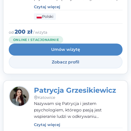
par, małżeństw i rodzin. Patrzę na
Czytaj więcej
człowieka całościowo - w kontekście jego
Polski
relacji z rodziną, pracą i otoczeniem - i
opieram współpracę na Twoich mocnych
stronach.
200 zł
od
/ wizyta
ONLINE I STACJONARNIE
Umów wizytę
Zobacz profil
Patrycja Grzesikiewicz
Katowice
Nazywam się Patrycja i jestem
psychologiem, którego pasją jest
wspieranie ludzi w odkrywaniu
wewnętrznej siły i radzeniu sobie z
Czytaj więcej
codziennymi trudnościami. Pracuję w