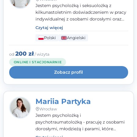
Jestem psycholożką i seksuolożką z
kilkunastoletnim doświadczeniem w pracy
indywidualnej z osobami dorosłymi oraz
parami. Specjalizuję się w obszarze zdrowia
Czytaj więcej
seksualnego, żałoby, kryzysów życiowych i
Polski
Angielski
wypalenia zawodowego. Pracuję w języku
polskim i angielskim, w podejściu
humanistycznym, opartym na
200 zł
od
/ wizyta
partnerstwie i podmiotowości klienta.
ONLINE I STACJONARNIE
Zobacz profil
Mariia Partyka
Wrocław
Jestem psycholożką i
psychotraumatolożką - pracuję z osobami
dorosłymi, młodzieżą i parami, które
doświadczają kryzysów psychicznych,