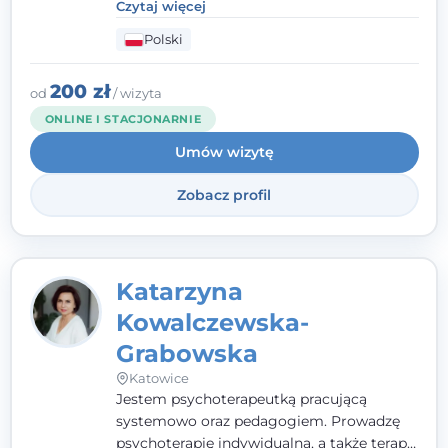
kontakcie z pacjentem najważniejsze są dla
Czytaj więcej
mnie serdeczność, zrozumienie i atmosfera
Polski
pełna ciepła. Wierzę, że skuteczna terapia
to wspólne działanie - razem tworzymy
zespół, który szuka rozwiązań.
200 zł
od
/ wizyta
ONLINE I STACJONARNIE
Umów wizytę
Zobacz profil
Katarzyna
Kowalczewska-
Grabowska
Katowice
Jestem psychoterapeutką pracującą
systemowo oraz pedagogiem. Prowadzę
psychoterapię indywidualną, a także terapię