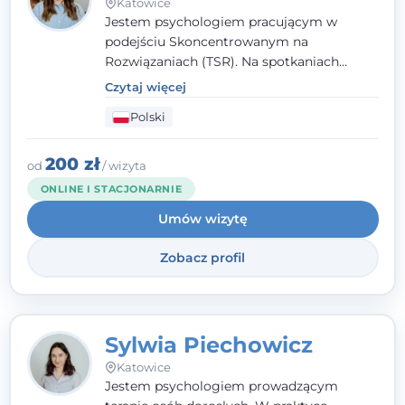
Katowice
Jestem psychologiem pracującym w
podejściu Skoncentrowanym na
Rozwiązaniach (TSR). Na spotkaniach
pracuję w sposób dopasowany do Ciebie -
Czytaj więcej
nawet jeśli na starcie nie wiesz dokładnie,
Polski
czego potrzebujesz, odkrywamy to razem,
krok po kroku. Towarzyszę dorosłym oraz
młodzieży od 13. roku życia.
200 zł
od
/ wizyta
ONLINE I STACJONARNIE
Umów wizytę
Zobacz profil
Sylwia Piechowicz
Katowice
Jestem psychologiem prowadzącym