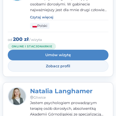
osobami dorosłymi. W gabinecie
najważniejszy jest dla mnie drugi człowiek
- wierzę, że empatia, autentyczność i pełne
Czytaj więcej
zaangażowanie tworzą bezpieczną
Polski
przestrzeń, będącą podstawą pracy nad
zmianą. W praktyce korzystam m.in. z
narzędzi Racjonalnej Terapii Zachowania.
200 zł
od
/ wizyta
ONLINE I STACJONARNIE
Umów wizytę
Zobacz profil
Natalia Langhamer
Gliwice
Jestem psychologiem prowadzącym
terapię osób dorosłych, absolwentką
Akademii Górnośląskiej ze specjalizacją