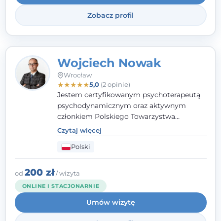
Zobacz profil
Wojciech Nowak
Wrocław
★
★
★
★
★
5,0
(2 opinie)
Jestem certyfikowanym psychoterapeutą
psychodynamicznym oraz aktywnym
członkiem Polskiego Towarzystwa
Psychoterapii Psychodynamicznej. W
Czytaj więcej
mojej pracy zawodowej kładę duży nacisk
Polski
na uważne słuchanie Pacjenta. Interesuje
mnie szczególnie psychoterapia zaburzeń
osobowości, zaburzeń nerwicowych i
200 zł
od
/ wizyta
lękowych, a także zagadnienia związane z
ONLINE I STACJONARNIE
małżeństwem i rodziną, w tym problemy w
Umów wizytę
relacjach rodzinnych. Nie specjalizuję się w
uzależnieniach.