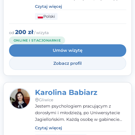
kliniczną. Oferuję konsultacje
Czytaj więcej
psychologiczne i pierwszą pomoc
Polski
psychologiczną w kryzysie, przewlekłym
stresie czy obniżonym nastroju. Każde
spotkanie traktuję z szacunkiem,
200 zł
od
/ wizyta
uważnością i w atmosferze zaufania.
ONLINE I STACJONARNIE
Umów wizytę
Zobacz profil
Karolina Babiarz
Gliwice
Jestem psychologiem pracującym z
dorosłymi i młodzieżą, po Uniwersytecie
Jagiellońskim. Każdą osobę w gabinecie
traktuję jak osobną historię, którą poznaję,
Czytaj więcej
budując relację opartą na zaufaniu i