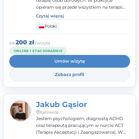
terapię osób dorosłych. W praktyce
opieram się przede wszystkim na terapii
poznawczo-behawioralnej (CBT), a także na
Czytaj więcej
podejściu skoncentrowanym na
Polski
rozwiązaniach (TSR) oraz Racjonalnej
Terapii Zachowania (RTZ). Dużą wagę
przykładam do relacji opartej na empatii,
200 zł
od
/ wizyta
poczuciu bezpieczeństwa i wzajemnym
ONLINE I STACJONARNIE
zrozumieniu.
Umów wizytę
Zobacz profil
Jakub Gąsior
Katowice
Jestem psychologiem, diagnostą ADHD
oraz terapeutą pracującym w nurcie ACT
(Terapia Akceptacji i Zaangażowania). W