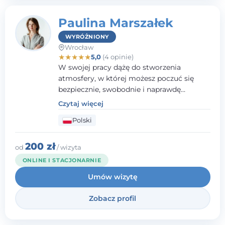
Paulina Marszałek
WYRÓŻNIONY
Wrocław
★
★
★
★
★
5,0
(4 opinie)
W swojej pracy dążę do stworzenia
atmosfery, w której możesz poczuć się
bezpiecznie, swobodnie i naprawdę
wysłuchany(-a). Zależy mi na
Czytaj więcej
towarzyszeniu Ci w drodze do większego
Polski
dobrostanu, lepszego poznania siebie oraz
budowania wartościowych i
satysfakcjonujących relacji - zarówno z
200 zł
od
/ wizyta
innymi, jak i z samym sobą. Możliwość
ONLINE I STACJONARNIE
bycia częścią tego procesu traktuję jako
Umów wizytę
duże wyróżnienie.
Zobacz profil