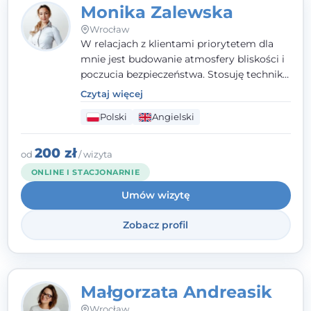
Monika Zalewska
Wrocław
W relacjach z klientami priorytetem dla
mnie jest budowanie atmosfery bliskości i
poczucia bezpieczeństwa. Stosuję techniki
poznawczo-behawioralne oraz metody,
Czytaj więcej
które koncentrują się na rozwiązaniach
Polski
Angielski
(TSR). Te polegają na osiąganiu
zamierzonych celów (doprowadzeniu do
rozwiązania trudnych sytuacji) poprzez
200 zł
od
/ wizyta
identyfikowanie i wzmacnianie zasobów
ONLINE I STACJONARNIE
oraz mocnych stron klienta. W swojej
Umów wizytę
pracy korzystam także z metod dialogu
motywacyjnego i treningu uważności.
Zobacz profil
Małgorzata Andreasik
Wrocław