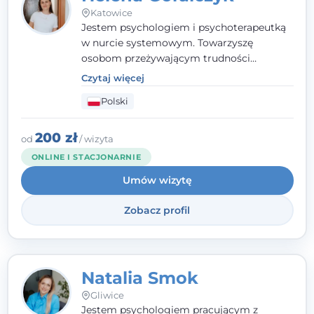
Katowice
Jestem psychologiem i psychoterapeutką
w nurcie systemowym. Towarzyszę
osobom przeżywającym trudności
emocjonalne, relacyjne albo znajdującym
Czytaj więcej
się w kryzysie. Liczy się dla mnie
Polski
autentyczna, oparta na zaufaniu relacja
oraz przestrzeń, w której każdy poczuje się
wysłuchany i potraktowany z szacunkiem.
200 zł
od
/ wizyta
ONLINE I STACJONARNIE
Umów wizytę
Zobacz profil
Natalia Smok
Gliwice
Jestem psychologiem pracującym z