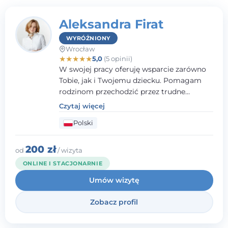
Aleksandra Firat
WYRÓŻNIONY
Wrocław
★
★
★
★
★
5,0
(5 opinii)
W swojej pracy oferuję wsparcie zarówno
Tobie, jak i Twojemu dziecku. Pomagam
rodzinom przechodzić przez trudne
momenty, opierając współpracę na
Czytaj więcej
wzajemnym zaufaniu i otwartej
Polski
komunikacji. Posiadam doświadczenie w
pracy z dziećmi i młodzieżą mierzącymi się
z różnorodnymi trudnościami
200 zł
od
/ wizyta
emocjonalnymi oraz rozwojowymi.
ONLINE I STACJONARNIE
Umów wizytę
Zobacz profil