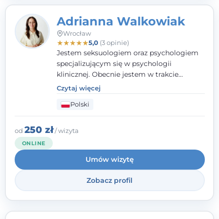
Adrianna Walkowiak
Wrocław
★
★
★
★
★
5,0
(3 opinie)
Jestem seksuologiem oraz psychologiem
specjalizującym się w psychologii
klinicznej. Obecnie jestem w trakcie
szkolenia na psychoterapeutę
Czytaj więcej
systemowego. Posiadam status członka
Polski
nadzwyczajnego Wielkopolskiego
Towarzystwa Terapii Systemowej oraz
należę do Polskiego Towarzystwa
250 zł
od
/ wizyta
Psychiatrycznego. W mojej pracy na
ONLINE
pierwszym miejscu stawiam budowanie
Umów wizytę
atmosfery bezpieczeństwa i zrozumienia w
relacjach z Klientami. Istotna dla nie jest
Zobacz profil
również koncentracja na dostępnych
zasobach.