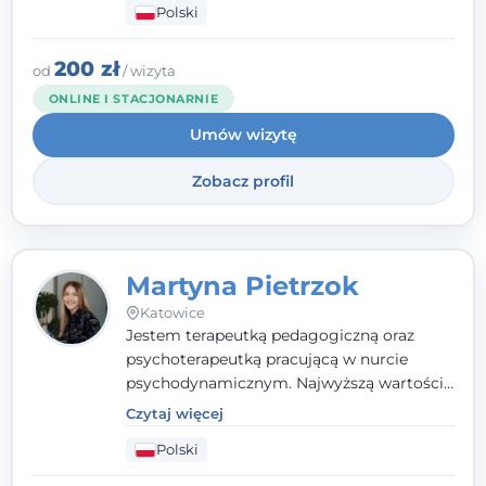
Polski
nurcie poznawczo-behawioralnym, oferując
indywidualne podejście pełne empatii,
zaufania i wsparcia. Jeśli masz za sobą
200 zł
od
/ wizyta
trudny czas, jestem tutaj dla Ciebie.
ONLINE I STACJONARNIE
Umów wizytę
Zobacz profil
Martyna Pietrzok
Katowice
Jestem terapeutką pedagogiczną oraz
psychoterapeutką pracującą w nurcie
psychodynamicznym. Najwyższą wartością
jest dla mnie bliska, pełna zrozumienia i
Czytaj więcej
zaangażowania relacja z pacjentem. To
Polski
właśnie ta oparta na zaufaniu więź staje się
przestrzenią, w której można dotrzeć do