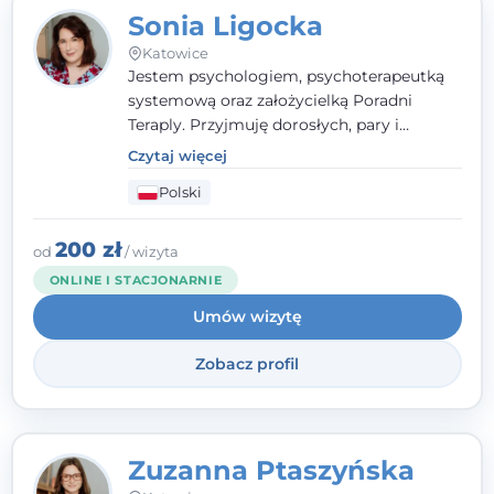
Sonia Ligocka
Katowice
Jestem psychologiem, psychoterapeutką
systemową oraz założycielką Poradni
Teraply. Przyjmuję dorosłych, pary i
rodziny, dobierając metody do
Czytaj więcej
indywidualnych zasobów pacjenta. Wierzę
Polski
w drzemiące w Tobie zasoby, które
pozwolą Ci wyjść z kryzysu - a jeśli jeszcze
ich nie widzisz, pomogę Ci je odsłonić.
200 zł
od
/ wizyta
ONLINE I STACJONARNIE
Umów wizytę
Zobacz profil
Zuzanna Ptaszyńska