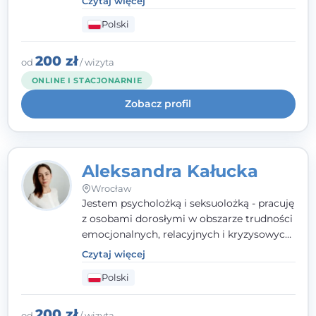
Czytaj więcej
traumy, stanów lękowych i trudności
Polski
relacyjnych. W pracy kieruję się
uważnością, empatią i głębokim
szacunkiem dla indywidualnej historii
200 zł
od
/ wizyta
każdego człowieka. Jestem w trakcie
ONLINE I STACJONARNIE
czteroletniej szkoły psychoterapii
Zobacz profil
poznawczo-behawioralnej
rekomendowanej przez PTTPB.
Aleksandra Kałucka
Wrocław
Jestem psycholożką i seksuolożką - pracuję
z osobami dorosłymi w obszarze trudności
emocjonalnych, relacyjnych i kryzysowych,
w tym z osobami po doświadczeniach
Czytaj więcej
przemocy. Ukończyłam psychologię
Polski
kliniczną oraz studia podyplomowe z
interwencji kryzysowej i seksuologii
klinicznej na SWPS we Wrocławiu. W pracy
200 zł
od
/ wizyta