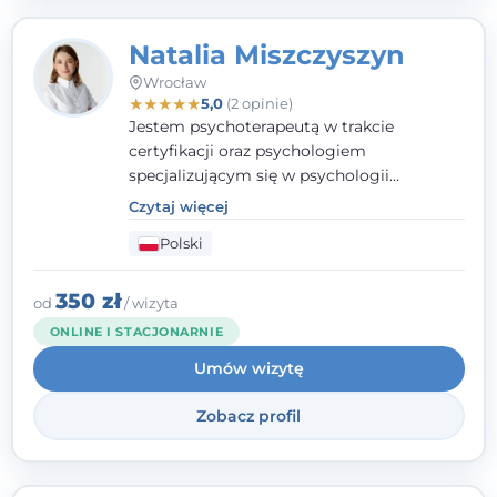
Natalia Miszczyszyn
Wrocław
★
★
★
★
★
5,0
(2 opinie)
Jestem psychoterapeutą w trakcie
certyfikacji oraz psychologiem
specjalizującym się w psychologii
klinicznej. Ukończyłam również studia
Czytaj więcej
podyplomowe z Praktycznej Diagnozy
Polski
Psychologicznej. Aktywnie uczestniczę w
działalności Polskiego Towarzystwa
Psychiatrycznego oraz Polskiego
350 zł
od
/ wizyta
Towarzystwa Psychologicznego, a także
ONLINE I STACJONARNIE
jestem członkiem nadzwyczajnym
Umów wizytę
Wielkopolskiego Towarzystwa Terapii
Systemowej.
Zobacz profil