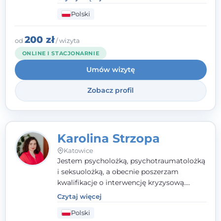
szukają wsparcia w trudnych momentach -
Polski
w obliczu lęku, przewlekłego stresu,
natłoku myśli, obniżonego nastroju,
wypalenia czy kryzysu, a także po prostu
200 zł
od
/ wizyta
chcą lepiej poznać siebie.
ONLINE I STACJONARNIE
Umów wizytę
Zobacz profil
Karolina Strzopa
Katowice
Jestem psycholożką, psychotraumatolożką
i seksuolożką, a obecnie poszerzam
kwalifikacje o interwencję kryzysową.
Pracuję w nurcie terapii trzeciej fali, łącząc
Czytaj więcej
metody o potwierdzonej skuteczności.
Polski
Towarzyszę młodzieży, dorosłym i parom w