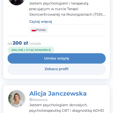
Jestem psychologiem i terapeutą
pracującym w nurcie Terapii
Skoncentrowanej na Rozwiązaniach (TSR).
Towarzyszę młodzieży i dorosłym z
Czytaj więcej
empatią, zrozumieniem i bez oceniania.
Polski
Daję przestrzeń do bycia sobą, bo wiem, że
w każdym człowieku jest coś wyjątkowego.
200 zł
od
/ wizyta
ONLINE I STACJONARNIE
Umów wizytę
Zobacz profil
Alicja Janczewska
Katowice
Jestem psychologiem dorosłych,
psychoterapeutką CBT i diagnostką ADHD