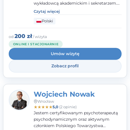
wykładowcą akademickim i sekretarzem.
Dodatkowo mam kwalifikacje mediatora,
Czytaj więcej
specjalizując się w sprawach rodzinnych,
Polski
cywilnych oraz karnych.
200 zł
od
/ wizyta
ONLINE I STACJONARNIE
Umów wizytę
Zobacz profil
Wojciech Nowak
Wrocław
★
★
★
★
★
5,0
(2 opinie)
Jestem certyfikowanym psychoterapeutą
psychodynamicznym oraz aktywnym
członkiem Polskiego Towarzystwa