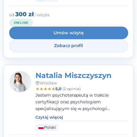
szczęście. Należy uwierzyć w siebie i działać
w obranym kierunku.
300 zł
od
/ wizyta
ONLINE
Umów wizytę
Zobacz profil
Natalia Miszczyszyn
Wrocław
★
★
★
★
★
5,0
(2 opinie)
Jestem psychoterapeutą w trakcie
certyfikacji oraz psychologiem
specjalizującym się w psychologii
klinicznej. Ukończyłam również studia
Czytaj więcej
podyplomowe z Praktycznej Diagnozy
Polski
Psychologicznej. Aktywnie uczestniczę w
działalności Polskiego Towarzystwa