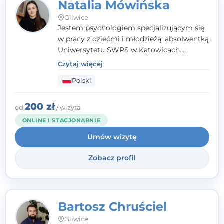
Natalia Mówińska
Gliwice
Jestem psychologiem specjalizującym się
w pracy z dziećmi i młodzieżą, absolwentką
Uniwersytetu SWPS w Katowicach.
Prowadzę konsultacje oraz terapię
Czytaj więcej
nastawioną na potrzeby dziecka i jego
Polski
rodziny. Najważniejsze jest dla mnie
stworzenie bezpiecznego miejsca, w
którym dziecko czuje się zauważone i
200 zł
od
/ wizyta
zrozumiane.
ONLINE I STACJONARNIE
Umów wizytę
Zobacz profil
Bartosz Chruściel
Gliwice