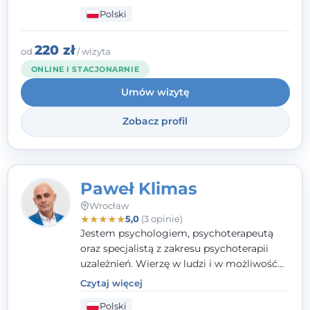
dziećmi, młodzieżą i młodymi dorosłymi
Polski
niezwykle ważne jest dla mnie poczucie
bezpieczeństwa, zrozumienia oraz wolności
w wyrażaniu swojego zdania. Kieruję się
220 zł
od
/ wizyta
etyką zawodową, wierząc, że każdy
ONLINE I STACJONARNIE
człowiek powinien otrzymać wsparcie i
Umów wizytę
pomoc, by poradzić sobie ze swoimi
problemami.
Zobacz profil
Paweł Klimas
Wrocław
★
★
★
★
★
5,0
(3 opinie)
Jestem psychologiem, psychoterapeutą
oraz specjalistą z zakresu psychoterapii
uzależnień. Wierzę w ludzi i w możliwość
wprowadzenia zmian w ich życiu. Bardzo
Czytaj więcej
często przekonuje się o tym, że każdy z nas,
Polski
w tym Ty i ja, ma wpływ na swoje