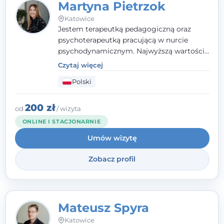
Martyna Pietrzok
Katowice
Jestem terapeutką pedagogiczną oraz
psychoterapeutką pracującą w nurcie
psychodynamicznym. Najwyższą wartością
jest dla mnie bliska, pełna zrozumienia i
Czytaj więcej
zaangażowania relacja z pacjentem. To
Polski
właśnie ta oparta na zaufaniu więź staje się
przestrzenią, w której można dotrzeć do
źródła trudności i spojrzeć na nie inaczej
200 zł
od
/ wizyta
niż dotąd.
ONLINE I STACJONARNIE
Umów wizytę
Zobacz profil
Mateusz Spyra
Katowice