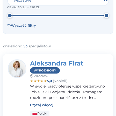
CENA:
50 ZŁ - 350 ZŁ
Wyczyść filtry
Znaleziono
53
specjalistów
Aleksandra Firat
WYRÓŻNIONY
Wrocław
★
★
★
★
★
5,0
(5 opinii)
W swojej pracy oferuję wsparcie zarówno
Tobie, jak i Twojemu dziecku. Pomagam
rodzinom przechodzić przez trudne
momenty, opierając współpracę na
Czytaj więcej
wzajemnym zaufaniu i otwartej
Polski
komunikacji. Posiadam doświadczenie w