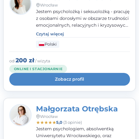
Wrocław
Jestem psycholożką i seksuolożką - pracuję
z osobami dorosłymi w obszarze trudności
emocjonalnych, relacyjnych i kryzysowych,
w tym z osobami po doświadczeniach
Czytaj więcej
przemocy. Ukończyłam psychologię
Polski
kliniczną oraz studia podyplomowe z
interwencji kryzysowej i seksuologii
klinicznej na SWPS we Wrocławiu. W pracy
200 zł
od
/ wizyta
kieruję się empatią, etyką zawodową i
ONLINE I STACJONARNIE
uważnością na potrzeby klienta.
Zobacz profil
Małgorzata Otrębska
Wrocław
★
★
★
★
★
5,0
(3 opinie)
Jestem psychologiem, absolwentką
Uniwersytetu Wrocławskiego, oraz