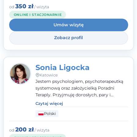
Psychiatrycznego oraz Polskiego
350 zł
od
/ wizyta
Towarzystwa Psychologicznego, a także
ONLINE I STACJONARNIE
jestem członkiem nadzwyczajnym
Umów wizytę
Wielkopolskiego Towarzystwa Terapii
Systemowej.
Zobacz profil
Sonia Ligocka
Katowice
Jestem psychologiem, psychoterapeutką
systemową oraz założycielką Poradni
Teraply. Przyjmuję dorosłych, pary i
rodziny, dobierając metody do
Czytaj więcej
indywidualnych zasobów pacjenta. Wierzę
Polski
w drzemiące w Tobie zasoby, które
pozwolą Ci wyjść z kryzysu - a jeśli jeszcze
ich nie widzisz, pomogę Ci je odsłonić.
200 zł
od
/ wizyta