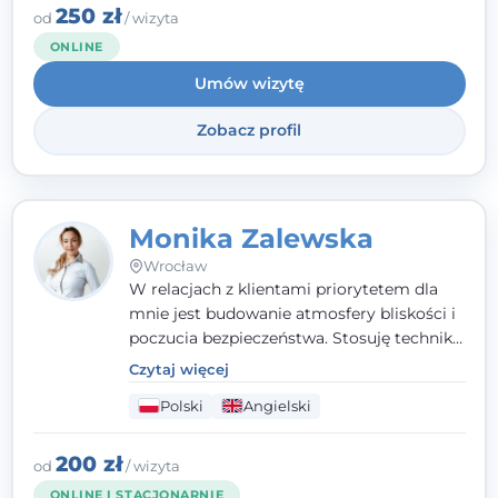
należę do Polskiego Towarzystwa
250 zł
od
/ wizyta
Psychiatrycznego. W mojej pracy na
ONLINE
pierwszym miejscu stawiam budowanie
Umów wizytę
atmosfery bezpieczeństwa i zrozumienia w
relacjach z Klientami. Istotna dla nie jest
Zobacz profil
również koncentracja na dostępnych
zasobach.
Monika Zalewska
Wrocław
W relacjach z klientami priorytetem dla
mnie jest budowanie atmosfery bliskości i
poczucia bezpieczeństwa. Stosuję techniki
poznawczo-behawioralne oraz metody,
Czytaj więcej
które koncentrują się na rozwiązaniach
Polski
Angielski
(TSR). Te polegają na osiąganiu
zamierzonych celów (doprowadzeniu do
rozwiązania trudnych sytuacji) poprzez
200 zł
od
/ wizyta
identyfikowanie i wzmacnianie zasobów
ONLINE I STACJONARNIE