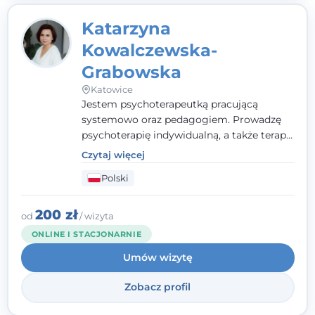
Katarzyna
Kowalczewska-
Grabowska
Katowice
Jestem psychoterapeutką pracującą
systemowo oraz pedagogiem. Prowadzę
psychoterapię indywidualną, a także terapię
par, małżeństw i rodzin. Patrzę na
Czytaj więcej
człowieka całościowo - w kontekście jego
Polski
relacji z rodziną, pracą i otoczeniem - i
opieram współpracę na Twoich mocnych
stronach.
200 zł
od
/ wizyta
ONLINE I STACJONARNIE
Umów wizytę
Zobacz profil