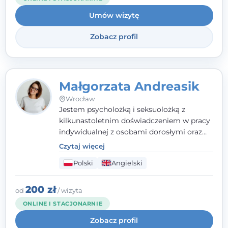
oraz mocnych stron klienta. W swojej
Umów wizytę
pracy korzystam także z metod dialogu
motywacyjnego i
treningu uważności
.
Zobacz profil
Małgorzata Andreasik
Wrocław
Jestem psycholożką i seksuolożką z
kilkunastoletnim doświadczeniem w pracy
indywidualnej z osobami dorosłymi oraz
parami. Specjalizuję się w obszarze zdrowia
Czytaj więcej
seksualnego, żałoby, kryzysów życiowych i
Polski
Angielski
wypalenia zawodowego. Pracuję w języku
polskim i angielskim, w podejściu
humanistycznym, opartym na
200 zł
od
/ wizyta
partnerstwie i podmiotowości klienta.
ONLINE I STACJONARNIE
Zobacz profil