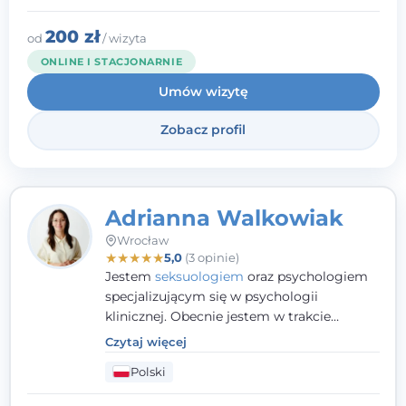
budowania wartościowych i
satysfakcjonujących relacji - zarówno z
200 zł
od
/ wizyta
innymi, jak i z samym sobą. Możliwość
ONLINE I STACJONARNIE
bycia częścią tego procesu traktuję jako
Umów wizytę
duże wyróżnienie.
Zobacz profil
Adrianna Walkowiak
Wrocław
★
★
★
★
★
5,0
(3 opinie)
Jestem
seksuologiem
oraz psychologiem
specjalizującym się w psychologii
klinicznej. Obecnie jestem w trakcie
szkolenia na psychoterapeutę
Czytaj więcej
systemowego. Posiadam status członka
Polski
nadzwyczajnego Wielkopolskiego
Towarzystwa
Terapii Systemowej
oraz