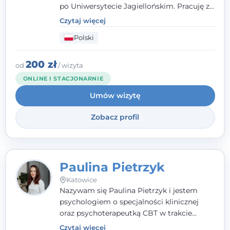
po Uniwersytecie Jagiellońskim. Pracuję z
dorosłymi, młodzieżą i dziećmi, opierając
Czytaj więcej
pomoc na zrozumieniu indywidualnych
Polski
potrzeb i więzi zbudowanej na zaufaniu.
Terapia to dla mnie bezpieczne miejsce, w
którym poczujesz się wysłuchany i
200 zł
od
/ wizyta
zrozumiany.
ONLINE I STACJONARNIE
Umów wizytę
Zobacz profil
Paulina Pietrzyk
Katowice
Nazywam się Paulina Pietrzyk i jestem
psychologiem o specjalności klinicznej
oraz psychoterapeutką CBT w trakcie
szkolenia. Pracuję z dorosłymi, którzy
Czytaj więcej