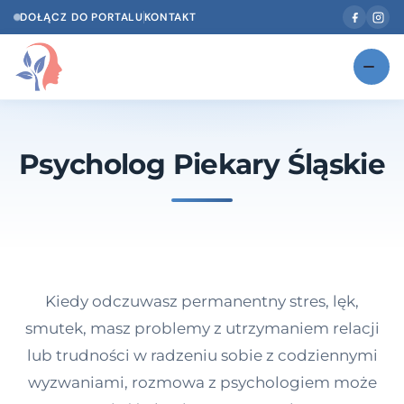
DOŁĄCZ DO PORTALU
KONTAKT
Znajdź swojego specjalistę
NOWOŚĆ
Psycholog Piekary Śląskie
Gabinety
NOWOŚĆ
Według specjalizacji
Psycholog w Twoim języku
Diagnozy psychologiczne
Kiedy odczuwasz permanentny stres, lęk,
Testy psychologiczne
smutek, masz problemy z utrzymaniem relacji
lub trudności w radzeniu sobie z codziennymi
Dawka wiedzy
wyzwaniami, rozmowa z psychologiem może
Dla specjalistów