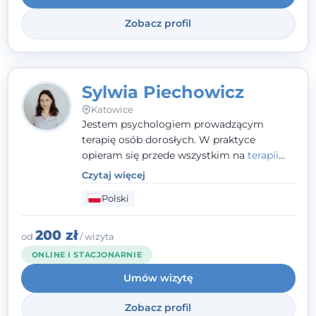
Zobacz profil
Sylwia Piechowicz
Katowice
Jestem psychologiem prowadzącym
terapię osób dorosłych. W praktyce
opieram się przede wszystkim na
terapii
poznawczo-behawioralnej
(CBT), a także na
Czytaj więcej
podejściu skoncentrowanym na
Polski
rozwiązaniach (TSR) oraz Racjonalnej
Terapii Zachowania (RTZ). Dużą wagę
przykładam do relacji opartej na empatii,
200 zł
od
/ wizyta
poczuciu bezpieczeństwa i wzajemnym
ONLINE I STACJONARNIE
zrozumieniu.
Umów wizytę
Zobacz profil