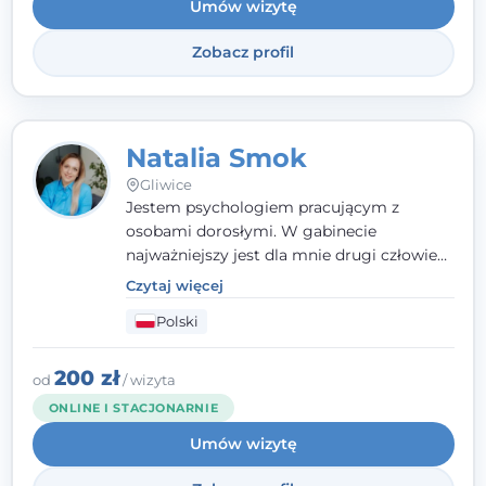
Umów wizytę
Zobacz profil
Natalia Smok
Gliwice
Jestem psychologiem pracującym z
osobami dorosłymi. W gabinecie
najważniejszy jest dla mnie drugi człowiek
- wierzę, że empatia, autentyczność i pełne
Czytaj więcej
zaangażowanie tworzą bezpieczną
Polski
przestrzeń, będącą podstawą pracy nad
zmianą. W praktyce korzystam m.in. z
narzędzi Racjonalnej Terapii Zachowania.
200 zł
od
/ wizyta
ONLINE I STACJONARNIE
Umów wizytę