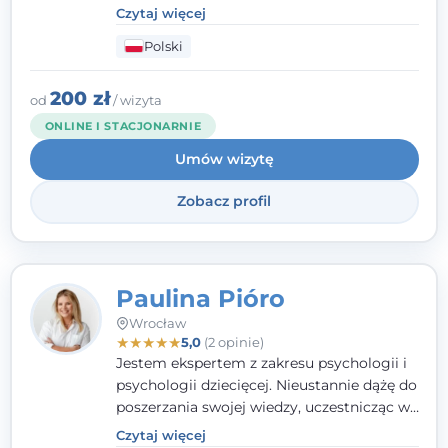
Psychoterapii Psychodynamicznej
. W
Czytaj więcej
mojej pracy zawodowej kładę duży nacisk
Polski
na uważne słuchanie Pacjenta. Interesuje
mnie szczególnie psychoterapia zaburzeń
osobowości, zaburzeń nerwicowych i
200 zł
od
/ wizyta
lękowych, a także zagadnienia związane z
ONLINE I STACJONARNIE
małżeństwem i rodziną, w tym problemy w
Umów wizytę
relacjach rodzinnych. Nie specjalizuję się w
uzależnieniach.
Zobacz profil
Paulina Pióro
Wrocław
★
★
★
★
★
5,0
(2 opinie)
Jestem ekspertem z zakresu psychologii i
psychologii dziecięcej. Nieustannie dążę do
poszerzania swojej wiedzy, uczestnicząc w
różnorodnych szkoleniach. Pracując z
Czytaj więcej