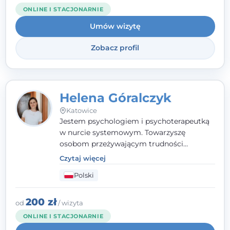
ONLINE I STACJONARNIE
Umów wizytę
Zobacz profil
Helena Góralczyk
Katowice
Jestem psychologiem i psychoterapeutką
w nurcie systemowym. Towarzyszę
osobom przeżywającym trudności
emocjonalne, relacyjne albo znajdującym
Czytaj więcej
się w kryzysie. Liczy się dla mnie
Polski
autentyczna, oparta na zaufaniu relacja
oraz przestrzeń, w której każdy poczuje się
wysłuchany i potraktowany z szacunkiem.
200 zł
od
/ wizyta
ONLINE I STACJONARNIE