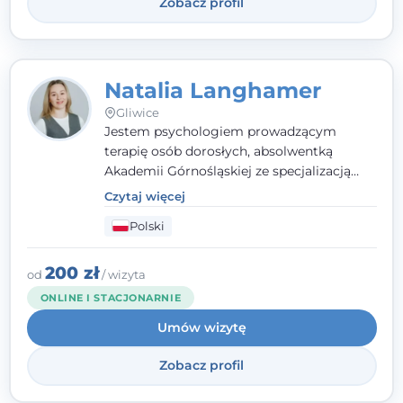
Zobacz profil
Natalia Langhamer
Gliwice
Jestem psychologiem prowadzącym
terapię osób dorosłych, absolwentką
Akademii Górnośląskiej ze specjalizacją
kliniczną. Oferuję konsultacje
Czytaj więcej
psychologiczne i pierwszą pomoc
Polski
psychologiczną w kryzysie, przewlekłym
stresie czy obniżonym nastroju. Każde
spotkanie traktuję z szacunkiem,
200 zł
od
/ wizyta
uważnością i w atmosferze zaufania.
ONLINE I STACJONARNIE
Umów wizytę
Zobacz profil