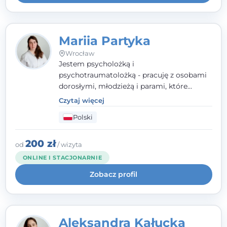
Mariia Partyka
Wrocław
Jestem psycholożką i
psychotraumatolożką - pracuję z osobami
dorosłymi, młodzieżą i parami, które
doświadczają kryzysów psychicznych,
Czytaj więcej
traumy, stanów lękowych i trudności
Polski
relacyjnych. W pracy kieruję się
uważnością, empatią i głębokim
szacunkiem dla indywidualnej historii
200 zł
od
/ wizyta
każdego człowieka. Jestem w trakcie
ONLINE I STACJONARNIE
czteroletniej szkoły psychoterapii
Zobacz profil
poznawczo-behawioralnej
rekomendowanej przez PTTPB.
Aleksandra Kałucka