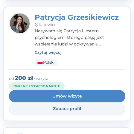
Patrycja Grzesikiewicz
Katowice
Nazywam się Patrycja i jestem
psychologiem, którego pasją jest
wspieranie ludzi w odkrywaniu
wewnętrznej siły i radzeniu sobie z
Czytaj więcej
codziennymi trudnościami. Pracuję w
Polski
nurcie poznawczo-behawioralnym, oferując
indywidualne podejście pełne empatii,
zaufania i wsparcia. Jeśli masz za sobą
200 zł
od
/ wizyta
trudny czas, jestem tutaj dla Ciebie.
ONLINE I STACJONARNIE
Umów wizytę
Zobacz profil