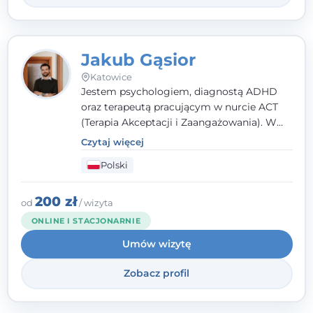
Jakub Gąsior
Katowice
Jestem psychologiem, diagnostą ADHD
oraz terapeutą pracującym w nurcie ACT
(Terapia Akceptacji i Zaangażowania). W
kontakcie z pacjentem najważniejsze są dla
Czytaj więcej
mnie serdeczność, zrozumienie i atmosfera
Polski
pełna ciepła. Wierzę, że skuteczna terapia
to wspólne działanie - razem tworzymy
zespół, który szuka rozwiązań.
200 zł
od
/ wizyta
ONLINE I STACJONARNIE
Umów wizytę
Zobacz profil