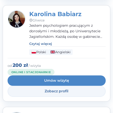
Karolina Babiarz
Gliwice
Jestem psychologiem pracującym z
dorosłymi i młodzieżą, po Uniwersytecie
Jagiellońskim. Każdą osobę w gabinecie
traktuję jak osobną historię, którą poznaję,
Czytaj więcej
budując relację opartą na zaufaniu i
Polski
Angielski
empatii. Przyjmuję w Poradni Teraply.pl w
Gliwicach oraz online, po polsku i po
angielsku.
200 zł
od
/ wizyta
ONLINE I STACJONARNIE
Umów wizytę
Zobacz profil