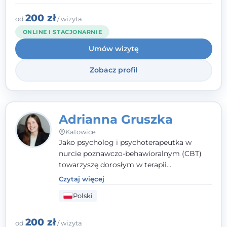
radzeniu sobie z bolesnymi
doświadczeniami tak, by mogli żyć pełniej.
200 zł
od
/ wizyta
ONLINE I STACJONARNIE
Umów wizytę
Zobacz profil
Adrianna Gruszka
Katowice
Jako psycholog i psychoterapeutka w
nurcie poznawczo-behawioralnym (CBT)
towarzyszę dorosłym w terapii
indywidualnej oraz nastolatkom od 15. roku
Czytaj więcej
życia. Zależy mi, by naprawdę usłyszeć, z
Polski
czym do mnie przychodzisz, i dobrać
sposób pracy do Ciebie - bez gotowych
schematów i bez oceniania.
200 zł
od
/ wizyta