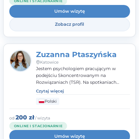
ONLINE I STACJONARNIE
Umów wizytę
Zobacz profil
Zuzanna Ptaszyńska
Katowice
Jestem psychologiem pracującym w
podejściu Skoncentrowanym na
Rozwiązaniach (TSR). Na spotkaniach
pracuję w sposób dopasowany do Ciebie -
Czytaj więcej
nawet jeśli na starcie nie wiesz dokładnie,
Polski
czego potrzebujesz, odkrywamy to razem,
krok po kroku. Towarzyszę dorosłym oraz
młodzieży od 13. roku życia.
200 zł
od
/ wizyta
ONLINE I STACJONARNIE
Umów wizytę