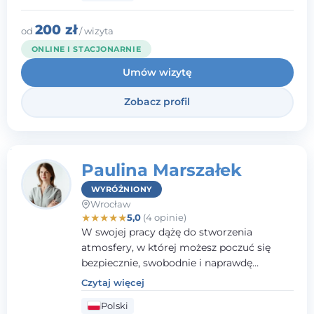
pracy z dziećmi i młodzieżą mierzącymi się
z różnorodnymi trudnościami
200 zł
od
/ wizyta
emocjonalnymi oraz rozwojowymi.
ONLINE I STACJONARNIE
Umów wizytę
Zobacz profil
Paulina Marszałek
WYRÓŻNIONY
Wrocław
★
★
★
★
★
5,0
(4 opinie)
W swojej pracy dążę do stworzenia
atmosfery, w której możesz poczuć się
bezpiecznie, swobodnie i naprawdę
wysłuchany(-a). Zależy mi na
Czytaj więcej
towarzyszeniu Ci w drodze do większego
Polski
dobrostanu, lepszego poznania siebie oraz