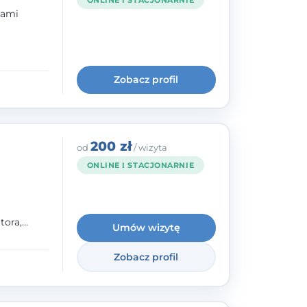
ONLINE I STACJONARNIE
bami
ogię
kryzysowej
Zobacz profil
 pracy
 na
200 zł
od
/ wizyta
ONLINE I STACJONARNIE
tora,
Umów wizytę
h oraz
Zobacz profil