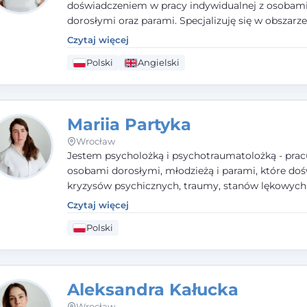
doświadczeniem w pracy indywidualnej z osobam
dorosłymi oraz parami. Specjalizuję się w obszarz
seksualnego, żałoby, kryzysów życiowych i wypale
Czytaj więcej
zawodowego. Pracuję w języku polskim i angielsk
Polski
Angielski
podejściu humanistycznym, opartym na partnerst
podmiotowości klienta.
Mariia Partyka
Wrocław
Jestem psycholożką i psychotraumatolożką - prac
osobami dorosłymi, młodzieżą i parami, które doś
kryzysów psychicznych, traumy, stanów lękowych 
trudności relacyjnych. W pracy kieruję się uważnoś
Czytaj więcej
empatią i głębokim szacunkiem dla indywidualnej 
Polski
każdego człowieka. Jestem w trakcie czteroletniej
psychoterapii poznawczo-behawioralnej rekomen
przez PTTPB.
Aleksandra Kałucka
Wrocław