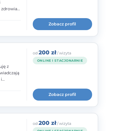
i
e zdrowia
nia
im, w
Zobacz profil
wie i
200 zł
od
/ wizyta
ONLINE I STACJONARNIE
uję z
wiadczają
i
cią,
historii
Zobacz profil
 szkoły
dowanej
200 zł
od
/ wizyta