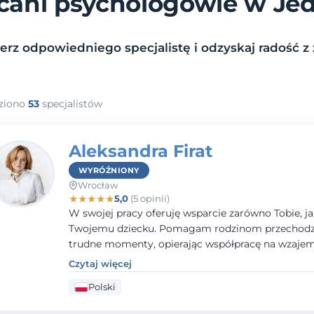
cani psychologowie w Jed
rz odpowiedniego specjalistę i odzyskaj radość z 
ziono
53
specjalistów
Aleksandra Firat
WYRÓŻNIONY
Wrocław
★
★
★
★
★
5,0
(5 opinii)
W swojej pracy oferuję wsparcie zarówno Tobie, ja
Twojemu dziecku. Pomagam rodzinom przechodzi
trudne momenty, opierając współpracę na wzaj
zaufaniu i otwartej komunikacji. Posiadam doświ
Czytaj więcej
pracy z dziećmi i młodzieżą mierzącymi się z róż
Polski
trudnościami emocjonalnymi oraz rozwojowymi.