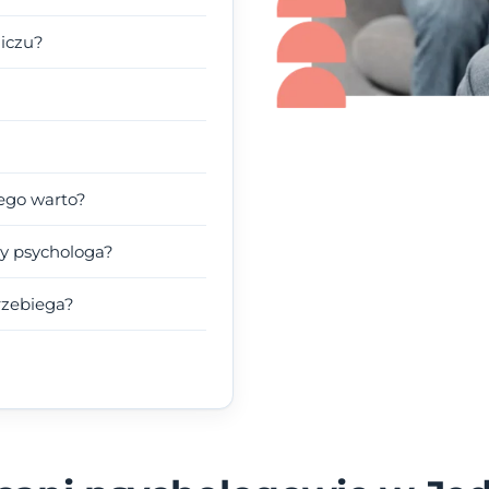
liczu?
zego warto?
y psychologa?
rzebiega?