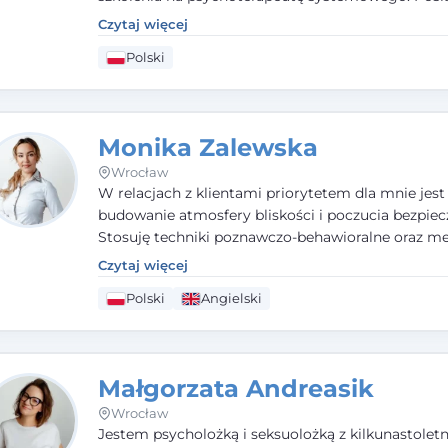
status członka nadzwyczajnego Wielkopolskiego
Czytaj więcej
Towarzystwa Terapii Systemowej oraz należę do P
Polski
Towarzystwa Psychiatrycznego. W mojej pracy na
pierwszym miejscu stawiam budowanie atmosfer
bezpieczeństwa i zrozumienia w relacjach z Klient
Istotna dla nie jest również koncentracja na dost
Monika Zalewska
zasobach.
Wrocław
W relacjach z klientami priorytetem dla mnie jest
budowanie atmosfery bliskości i poczucia bezpiec
Stosuję techniki poznawczo-behawioralne oraz me
które koncentrują się na rozwiązaniach (TSR). Te p
Czytaj więcej
osiąganiu zamierzonych celów (doprowadzeniu d
Polski
Angielski
rozwiązania trudnych sytuacji) poprzez identyfiko
wzmacnianie zasobów oraz mocnych stron klient
swojej pracy korzystam także z metod dialogu
motywacyjnego i treningu uważności.
Małgorzata Andreasik
Wrocław
Jestem psycholożką i seksuolożką z kilkunastolet