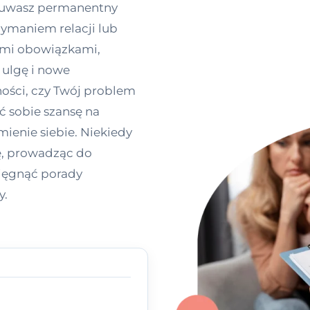
zuwasz permanentny
zymaniem relacji lub
ymi obowiązkami,
 ulgę i nowe
ności, czy Twój problem
ć sobie szansę na
mienie siebie. Niekiedy
, prowadząc do
sięgnąć porady
y.