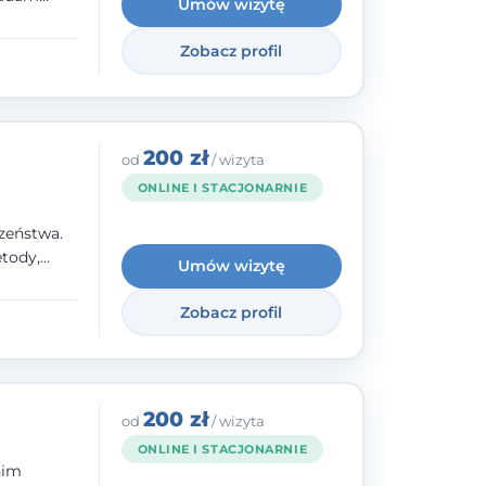
Umów wizytę
olskiego
Zobacz profil
y
ami.
ępnych
200 zł
od
/ wizyta
ONLINE I STACJONARNIE
zeństwa.
tody,
Umów wizytę
olegają na
o
Zobacz profil
wanie i
a. W
200 zł
od
/ wizyta
ONLINE I STACJONARNIE
nim