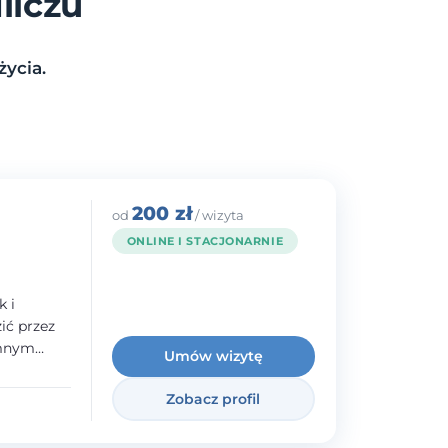
liczu
życia.
200 zł
od
/ wizyta
ONLINE I STACJONARNIE
k i
ć przez
emnym
Umów wizytę
adczenie w
norodnymi
Zobacz profil