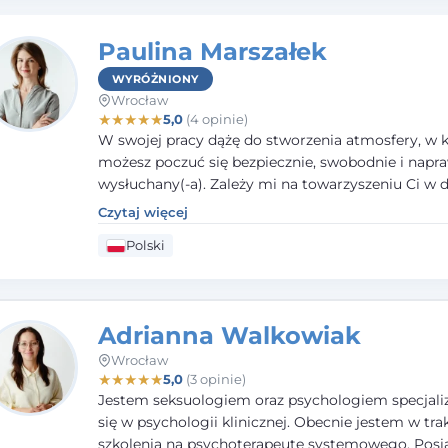
Paulina Marszałek
WYRÓŻNIONY
Wrocław
★
★
★
★
★
5,0
(4 opinie)
W swojej pracy dążę do stworzenia atmosfery, w k
możesz poczuć się bezpiecznie, swobodnie i napr
wysłuchany(-a). Zależy mi na towarzyszeniu Ci w 
większego dobrostanu, lepszego poznania siebie o
Czytaj więcej
budowania wartościowych i satysfakcjonujących re
Polski
zarówno z innymi, jak i z samym sobą. Możliwość 
częścią tego procesu traktuję jako duże wyróżnien
Adrianna Walkowiak
Wrocław
★
★
★
★
★
5,0
(3 opinie)
Jestem seksuologiem oraz psychologiem specjal
się w psychologii klinicznej. Obecnie jestem w tra
szkolenia na psychoterapeutę systemowego. Pos