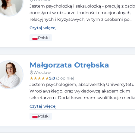
Jestem psycholożką i seksuolożką - pracuję z oso
dorosłymi w obszarze trudności emocjonalnych,
relacyjnych i kryzysowych, w tym z osobami po
doświadczeniach przemocy. Ukończyłam psychol
Czytaj więcej
kliniczną oraz studia podyplomowe z interwencji 
Polski
i seksuologii klinicznej na SWPS we Wrocławiu. W
kieruję się empatią, etyką zawodową i uważnością
potrzeby klienta.
Małgorzata Otrębska
Wrocław
★
★
★
★
★
5,0
(3 opinie)
Jestem psychologiem, absolwentką Uniwersytetu
Wrocławskiego, oraz wykładowcą akademickim i
sekretarzem. Dodatkowo mam kwalifikacje media
specjalizując się w sprawach rodzinnych, cywilnyc
Czytaj więcej
karnych.
Polski