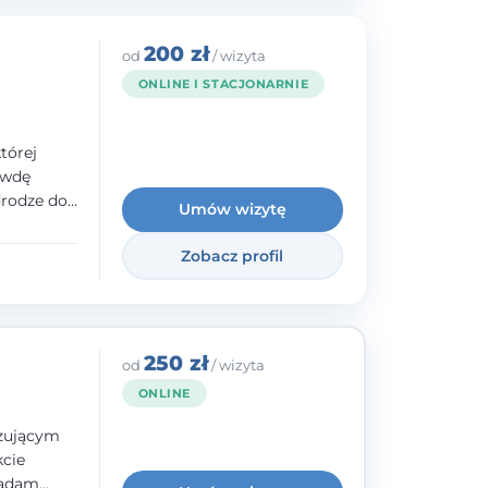
200 zł
od
/ wizyta
ONLINE I STACJONARNIE
tórej
awdę
drodze do
Umów wizytę
raz
lacji -
Zobacz profil
bycia
ie.
250 zł
od
/ wizyta
ONLINE
izującym
kcie
iadam