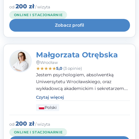
klinicznej na SWPS we Wrocławiu. W pracy
200 zł
od
/ wizyta
kieruję się empatią, etyką zawodową i
ONLINE I STACJONARNIE
uważnością na potrzeby klienta.
Zobacz profil
Małgorzata Otrębska
Wrocław
★
★
★
★
★
5,0
(3 opinie)
Jestem psychologiem, absolwentką
Uniwersytetu Wrocławskiego, oraz
wykładowcą akademickim i sekretarzem.
Dodatkowo mam kwalifikacje mediatora,
Czytaj więcej
specjalizując się w sprawach rodzinnych,
Polski
cywilnych oraz karnych.
200 zł
od
/ wizyta
ONLINE I STACJONARNIE