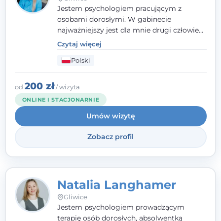
Jestem psychologiem pracującym z
osobami dorosłymi. W gabinecie
najważniejszy jest dla mnie drugi człowiek
- wierzę, że empatia, autentyczność i pełne
Czytaj więcej
zaangażowanie tworzą bezpieczną
Polski
przestrzeń, będącą podstawą pracy nad
zmianą. W praktyce korzystam m.in. z
narzędzi Racjonalnej Terapii Zachowania.
200 zł
od
/ wizyta
ONLINE I STACJONARNIE
Umów wizytę
Zobacz profil
Natalia Langhamer
Gliwice
Jestem psychologiem prowadzącym
terapię osób dorosłych, absolwentką