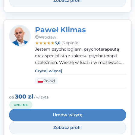
Zobacz profil
Paweł Klimas
Wrocław
★
★
★
★
★
5,0
(3 opinie)
Jestem psychologiem, psychoterapeutą
oraz specjalistą z zakresu psychoterapii
uzależnień. Wierzę w ludzi i w możliwość
wprowadzenia zmian w ich życiu. Bardzo
Czytaj więcej
często przekonuje się o tym, że każdy z nas,
Polski
w tym Ty i ja, ma wpływ na swoje
szczęście. Należy uwierzyć w siebie i działać
w obranym kierunku.
300 zł
od
/ wizyta
ONLINE
Umów wizytę
Zobacz profil