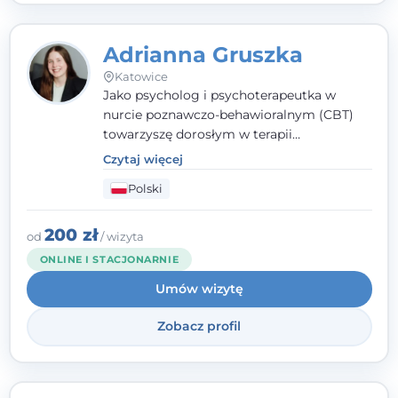
Adrianna Gruszka
Katowice
Jako psycholog i psychoterapeutka w
nurcie poznawczo-behawioralnym (CBT)
towarzyszę dorosłym w terapii
indywidualnej oraz nastolatkom od 15. roku
Czytaj więcej
życia. Zależy mi, by naprawdę usłyszeć, z
Polski
czym do mnie przychodzisz, i dobrać
sposób pracy do Ciebie - bez gotowych
schematów i bez oceniania.
200 zł
od
/ wizyta
ONLINE I STACJONARNIE
Umów wizytę
Zobacz profil