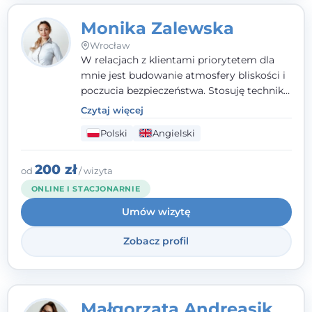
Monika Zalewska
Wrocław
W relacjach z klientami priorytetem dla
mnie jest budowanie atmosfery bliskości i
poczucia bezpieczeństwa. Stosuję techniki
poznawczo-behawioralne oraz metody,
Czytaj więcej
które koncentrują się na rozwiązaniach
Polski
Angielski
(TSR). Te polegają na osiąganiu
zamierzonych celów (doprowadzeniu do
rozwiązania trudnych sytuacji) poprzez
200 zł
od
/ wizyta
identyfikowanie i wzmacnianie zasobów
ONLINE I STACJONARNIE
oraz mocnych stron klienta. W swojej
Umów wizytę
pracy korzystam także z metod dialogu
motywacyjnego i treningu uważności.
Zobacz profil
Małgorzata Andreasik