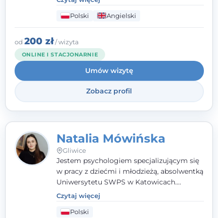
budując relację opartą na zaufaniu i
Polski
Angielski
empatii. Przyjmuję w Poradni Teraply.pl w
Gliwicach oraz online, po polsku i po
angielsku.
200 zł
od
/ wizyta
ONLINE I STACJONARNIE
Umów wizytę
Zobacz profil
Natalia Mówińska
Gliwice
Jestem psychologiem specjalizującym się
w pracy z dziećmi i młodzieżą, absolwentką
Uniwersytetu SWPS w Katowicach.
Prowadzę konsultacje oraz terapię
Czytaj więcej
nastawioną na potrzeby dziecka i jego
Polski
rodziny. Najważniejsze jest dla mnie