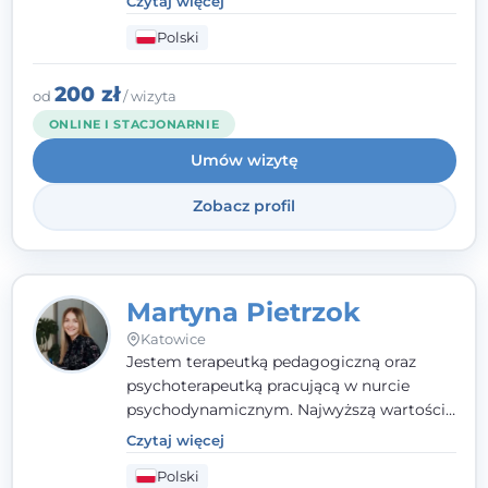
Czytaj więcej
codziennymi trudnościami. Pracuję w
Polski
nurcie poznawczo-behawioralnym, oferując
indywidualne podejście pełne empatii,
zaufania i wsparcia. Jeśli masz za sobą
200 zł
od
/ wizyta
trudny czas, jestem tutaj dla Ciebie.
ONLINE I STACJONARNIE
Umów wizytę
Zobacz profil
Martyna Pietrzok
Katowice
Jestem terapeutką pedagogiczną oraz
psychoterapeutką pracującą w nurcie
psychodynamicznym. Najwyższą wartością
jest dla mnie bliska, pełna zrozumienia i
Czytaj więcej
zaangażowania relacja z pacjentem. To
Polski
właśnie ta oparta na zaufaniu więź staje się