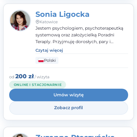
Sonia Ligocka
Katowice
Jestem psychologiem, psychoterapeutką
systemową oraz założycielką Poradni
Teraply. Przyjmuję dorosłych, pary i
rodziny, dobierając metody do
Czytaj więcej
indywidualnych zasobów pacjenta. Wierzę
Polski
w drzemiące w Tobie zasoby, które
pozwolą Ci wyjść z kryzysu - a jeśli jeszcze
ich nie widzisz, pomogę Ci je odsłonić.
200 zł
od
/ wizyta
ONLINE I STACJONARNIE
Umów wizytę
Zobacz profil