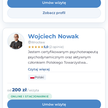
Umów wizytę
Zobacz profil
Wojciech Nowak
Wrocław
★
★
★
★
★
5,0
(2 opinie)
Jestem certyfikowanym psychoterapeutą
psychodynamicznym oraz aktywnym
członkiem Polskiego Towarzystwa
Psychoterapii Psychodynamicznej
. W
Czytaj więcej
mojej pracy zawodowej kładę duży nacisk
Polski
na uważne słuchanie Pacjenta. Interesuje
mnie szczególnie psychoterapia zaburzeń
osobowości, zaburzeń nerwicowych i
200 zł
od
/ wizyta
lękowych, a także zagadnienia związane z
ONLINE I STACJONARNIE
małżeństwem i rodziną, w tym problemy w
Umów wizytę
relacjach rodzinnych. Nie specjalizuję się w