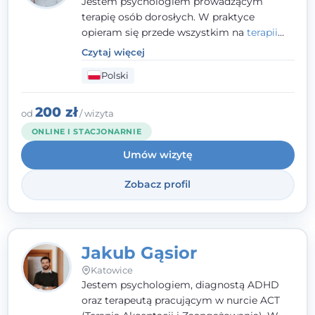
Jestem psychologiem prowadzącym
terapię osób dorosłych. W praktyce
opieram się przede wszystkim na
terapii
poznawczo-behawioralnej
(CBT), a także na
Czytaj więcej
podejściu skoncentrowanym na
Polski
rozwiązaniach (TSR) oraz Racjonalnej
Terapii Zachowania (RTZ). Dużą wagę
przykładam do relacji opartej na empatii,
200 zł
od
/ wizyta
poczuciu bezpieczeństwa i wzajemnym
ONLINE I STACJONARNIE
zrozumieniu.
Umów wizytę
Zobacz profil
Jakub Gąsior
Katowice
Jestem psychologiem, diagnostą ADHD
oraz terapeutą pracującym w nurcie ACT