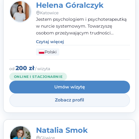
Helena Góralczyk
Katowice
Jestem psychologiem i psychoterapeutką
w nurcie systemowym. Towarzyszę
osobom przeżywającym trudności
emocjonalne, relacyjne albo znajdującym
Czytaj więcej
się w kryzysie. Liczy się dla mnie
Polski
autentyczna, oparta na zaufaniu relacja
oraz przestrzeń, w której każdy poczuje się
wysłuchany i potraktowany z szacunkiem.
200 zł
od
/ wizyta
ONLINE I STACJONARNIE
Umów wizytę
Zobacz profil
Natalia Smok
Gliwice