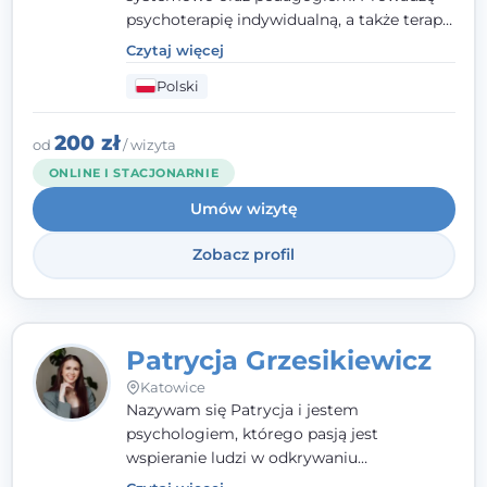
psychoterapię indywidualną, a także terapię
par, małżeństw i rodzin. Patrzę na
Czytaj więcej
człowieka całościowo - w kontekście jego
Polski
relacji z rodziną, pracą i otoczeniem - i
opieram współpracę na Twoich mocnych
stronach.
200 zł
od
/ wizyta
ONLINE I STACJONARNIE
Umów wizytę
Zobacz profil
Patrycja Grzesikiewicz
Katowice
Nazywam się Patrycja i jestem
psychologiem, którego pasją jest
wspieranie ludzi w odkrywaniu
wewnętrznej siły i radzeniu sobie z