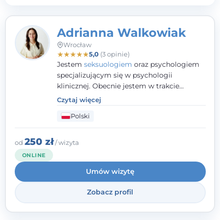
Adrianna Walkowiak
Wrocław
★
★
★
★
★
5,0
(3 opinie)
Jestem
seksuologiem
oraz psychologiem
specjalizującym się w psychologii
klinicznej. Obecnie jestem w trakcie
szkolenia na psychoterapeutę
Czytaj więcej
systemowego. Posiadam status członka
Polski
nadzwyczajnego Wielkopolskiego
Towarzystwa
Terapii Systemowej
oraz
należę do Polskiego Towarzystwa
250 zł
od
/ wizyta
Psychiatrycznego. W mojej pracy na
ONLINE
pierwszym miejscu stawiam budowanie
Umów wizytę
atmosfery bezpieczeństwa i zrozumienia w
relacjach z Klientami. Istotna dla nie jest
Zobacz profil
również koncentracja na dostępnych
zasobach.