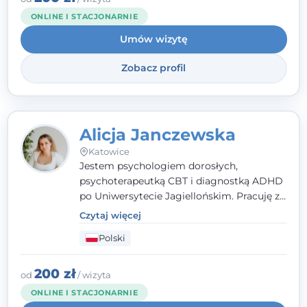
ONLINE I STACJONARNIE
Umów wizytę
Zobacz profil
Alicja Janczewska
Katowice
Jestem psychologiem dorosłych,
psychoterapeutką CBT i diagnostką ADHD
po Uniwersytecie Jagiellońskim. Pracuję z
dorosłymi, młodzieżą i dziećmi, opierając
Czytaj więcej
pomoc na zrozumieniu indywidualnych
Polski
potrzeb i więzi zbudowanej na zaufaniu.
Terapia to dla mnie bezpieczne miejsce, w
którym poczujesz się wysłuchany i
200 zł
od
/ wizyta
zrozumiany.
ONLINE I STACJONARNIE