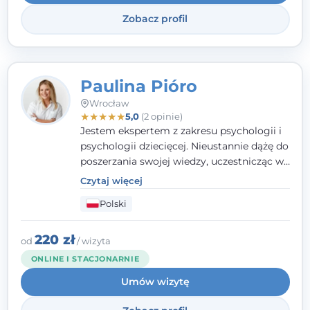
uzależnieniach.
Zobacz profil
Paulina Pióro
Wrocław
★
★
★
★
★
5,0
(2 opinie)
Jestem ekspertem z zakresu psychologii i
psychologii dziecięcej. Nieustannie dążę do
poszerzania swojej wiedzy, uczestnicząc w
różnorodnych szkoleniach. Pracując z
Czytaj więcej
dziećmi, młodzieżą i młodymi dorosłymi
Polski
niezwykle ważne jest dla mnie poczucie
bezpieczeństwa, zrozumienia oraz wolności
w wyrażaniu swojego zdania. Kieruję się
220 zł
od
/ wizyta
etyką zawodową, wierząc, że każdy
ONLINE I STACJONARNIE
człowiek powinien otrzymać wsparcie i
Umów wizytę
pomoc, by poradzić sobie ze swoimi
problemami.