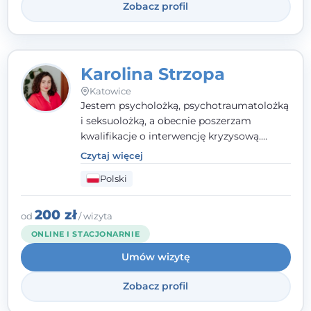
Zobacz profil
Karolina Strzopa
Katowice
Jestem psycholożką, psychotraumatolożką
i seksuolożką, a obecnie poszerzam
kwalifikacje o interwencję kryzysową.
Pracuję w nurcie terapii trzeciej fali, łącząc
Czytaj więcej
metody o potwierdzonej skuteczności.
Polski
Towarzyszę młodzieży, dorosłym i parom w
radzeniu sobie z bolesnymi
doświadczeniami tak, by mogli żyć pełniej.
200 zł
od
/ wizyta
ONLINE I STACJONARNIE
Umów wizytę
Zobacz profil