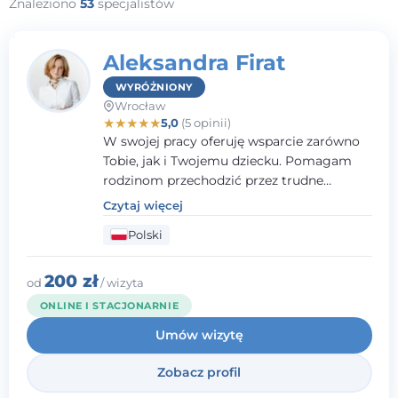
Znaleziono
53
specjalistów
Aleksandra Firat
WYRÓŻNIONY
Wrocław
★
★
★
★
★
5,0
(5 opinii)
W swojej pracy oferuję wsparcie zarówno
Tobie, jak i Twojemu dziecku. Pomagam
rodzinom przechodzić przez trudne
momenty, opierając współpracę na
Czytaj więcej
wzajemnym zaufaniu i otwartej
Polski
komunikacji. Posiadam doświadczenie w
pracy z dziećmi i młodzieżą mierzącymi się
z różnorodnymi trudnościami
200 zł
od
/ wizyta
emocjonalnymi oraz rozwojowymi.
ONLINE I STACJONARNIE
Umów wizytę
Zobacz profil