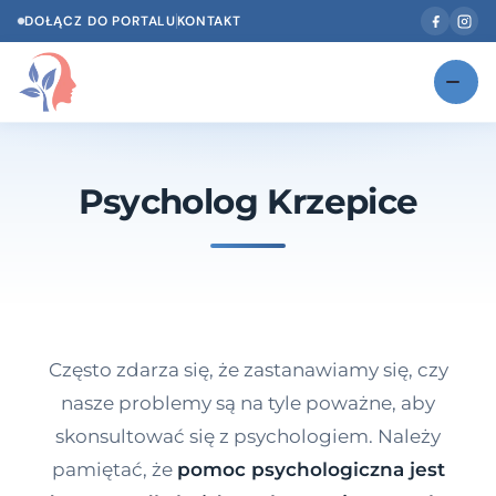
DOŁĄCZ DO PORTALU
KONTAKT
Znajdź swojego specjalistę
NOWOŚĆ
Psycholog Krzepice
Gabinety
NOWOŚĆ
Według specjalizacji
Psycholog w Twoim języku
Diagnozy psychologiczne
Często zdarza się, że zastanawiamy się, czy
Testy psychologiczne
nasze problemy są na tyle poważne, aby
skonsultować się z psychologiem. Należy
Dawka wiedzy
pamiętać, że
pomoc psychologiczna jest
Dla specjalistów