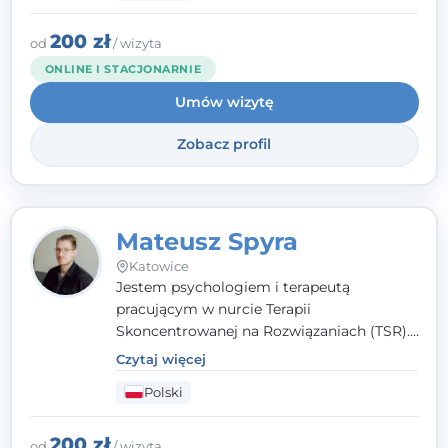
przestrzenią, w której można dotrzeć do
źródła trudności i spojrzeć na nie inaczej
200 zł
od
/ wizyta
niż dotąd.
ONLINE I STACJONARNIE
Umów wizytę
Zobacz profil
Mateusz Spyra
Katowice
Jestem psychologiem i terapeutą
pracującym w nurcie Terapii
Skoncentrowanej na Rozwiązaniach (TSR).
Towarzyszę młodzieży i dorosłym z
Czytaj więcej
empatią, zrozumieniem i bez oceniania.
Polski
Daję przestrzeń do bycia sobą, bo wiem, że
w każdym człowieku jest coś wyjątkowego.
200 zł
od
/ wizyta