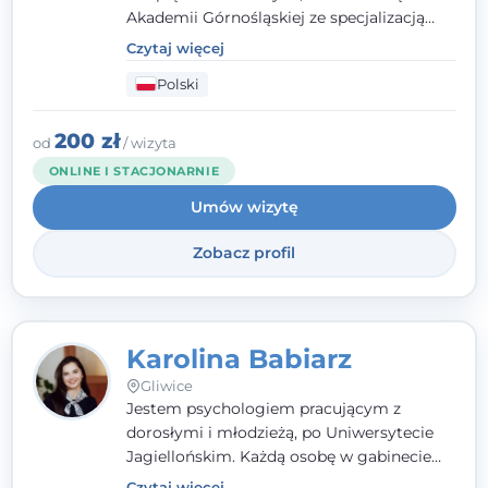
Akademii Górnośląskiej ze specjalizacją
kliniczną. Oferuję konsultacje
Czytaj więcej
psychologiczne i pierwszą pomoc
Polski
psychologiczną w kryzysie, przewlekłym
stresie czy obniżonym nastroju. Każde
spotkanie traktuję z szacunkiem,
200 zł
od
/ wizyta
uważnością i w atmosferze zaufania.
ONLINE I STACJONARNIE
Umów wizytę
Zobacz profil
Karolina Babiarz
Gliwice
Jestem psychologiem pracującym z
dorosłymi i młodzieżą, po Uniwersytecie
Jagiellońskim. Każdą osobę w gabinecie
traktuję jak osobną historię, którą poznaję,
Czytaj więcej