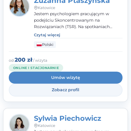
Zuzanna Ptaszyńska
Katowice
Jestem psychologiem pracującym w
podejściu Skoncentrowanym na
Rozwiązaniach (TSR). Na spotkaniach
pracuję w sposób dopasowany do Ciebie -
Czytaj więcej
nawet jeśli na starcie nie wiesz dokładnie,
Polski
czego potrzebujesz, odkrywamy to razem,
krok po kroku. Towarzyszę dorosłym oraz
młodzieży od 13. roku życia.
200 zł
od
/ wizyta
ONLINE I STACJONARNIE
Umów wizytę
Zobacz profil
Sylwia Piechowicz
Katowice