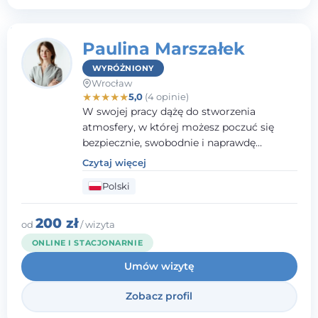
Paulina Marszałek
WYRÓŻNIONY
Wrocław
★
★
★
★
★
5,0
(4 opinie)
W swojej pracy dążę do stworzenia
atmosfery, w której możesz poczuć się
bezpiecznie, swobodnie i naprawdę
wysłuchany(-a). Zależy mi na
Czytaj więcej
towarzyszeniu Ci w drodze do większego
Polski
dobrostanu, lepszego poznania siebie oraz
budowania wartościowych i
satysfakcjonujących relacji - zarówno z
200 zł
od
/ wizyta
innymi, jak i z samym sobą. Możliwość
ONLINE I STACJONARNIE
bycia częścią tego procesu traktuję jako
Umów wizytę
duże wyróżnienie.
Zobacz profil