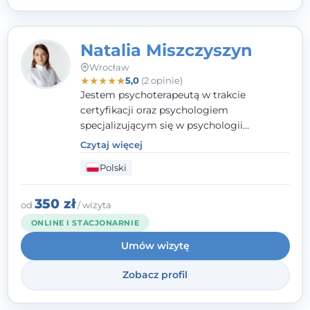
Natalia Miszczyszyn
Wrocław
★
★
★
★
★
5,0
(2 opinie)
Jestem psychoterapeutą w trakcie
certyfikacji oraz psychologiem
specjalizującym się w psychologii
klinicznej. Ukończyłam również studia
Czytaj więcej
podyplomowe z Praktycznej Diagnozy
Polski
Psychologicznej. Aktywnie uczestniczę w
działalności Polskiego Towarzystwa
Psychiatrycznego oraz Polskiego
350 zł
od
/ wizyta
Towarzystwa Psychologicznego, a także
ONLINE I STACJONARNIE
jestem członkiem nadzwyczajnym
Umów wizytę
Wielkopolskiego Towarzystwa Terapii
Systemowej.
Zobacz profil