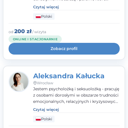
doświadczają kryzysów psychicznych,
Czytaj więcej
traumy, stanów lękowych i trudności
Polski
relacyjnych. W pracy kieruję się
uważnością, empatią i głębokim
szacunkiem dla indywidualnej historii
200 zł
od
/ wizyta
każdego człowieka. Jestem w trakcie
ONLINE I STACJONARNIE
czteroletniej szkoły psychoterapii
Zobacz profil
poznawczo-behawioralnej
rekomendowanej przez PTTPB.
Aleksandra Kałucka
Wrocław
Jestem psycholożką i seksuolożką - pracuję
z osobami dorosłymi w obszarze trudności
emocjonalnych, relacyjnych i kryzysowych,
w tym z osobami po doświadczeniach
Czytaj więcej
przemocy. Ukończyłam psychologię
Polski
kliniczną oraz studia podyplomowe z
interwencji kryzysowej i seksuologii