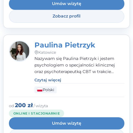
Umów wizytę
Zobacz profil
Paulina Pietrzyk
Katowice
Nazywam się Paulina Pietrzyk i jestem
psychologiem o specjalności klinicznej
oraz psychoterapeutką CBT w trakcie
szkolenia. Pracuję z dorosłymi, którzy
Czytaj więcej
szukają wsparcia w trudnych momentach -
Polski
w obliczu lęku, przewlekłego stresu,
natłoku myśli, obniżonego nastroju,
wypalenia czy kryzysu, a także po prostu
200 zł
od
/ wizyta
chcą lepiej poznać siebie.
ONLINE I STACJONARNIE
Umów wizytę