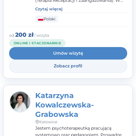
(Terapia Akceptacji i Zaangażowania). W
kontakcie z pacjentem najważniejsze są dla
Czytaj więcej
mnie serdeczność, zrozumienie i atmosfera
Polski
pełna ciepła. Wierzę, że skuteczna terapia
to wspólne działanie - razem tworzymy
zespół, który szuka rozwiązań.
200 zł
od
/ wizyta
ONLINE I STACJONARNIE
Umów wizytę
Zobacz profil
Katarzyna
Kowalczewska-
Grabowska
Katowice
Jestem psychoterapeutką pracującą
systemowo oraz pedagogiem. Prowadzę