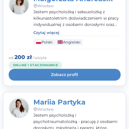
Wrocław
Jestem psycholożką i seksuolożką z
kilkunastoletnim doświadczeniem w pracy
indywidualnej z osobami dorosłymi oraz
parami. Specjalizuję się w obszarze zdrowia
Czytaj więcej
seksualnego, żałoby, kryzysów życiowych i
Polski
Angielski
wypalenia zawodowego. Pracuję w języku
polskim i angielskim, w podejściu
humanistycznym, opartym na
200 zł
od
/ wizyta
partnerstwie i podmiotowości klienta.
ONLINE I STACJONARNIE
Zobacz profil
Mariia Partyka
Wrocław
Jestem psycholożką i
psychotraumatolożką - pracuję z osobami
dorosłymi, młodzieżą i parami, które