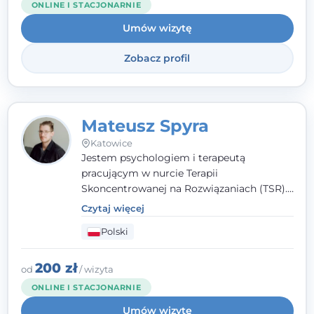
ONLINE I STACJONARNIE
Umów wizytę
Zobacz profil
Mateusz Spyra
Katowice
Jestem psychologiem i terapeutą
pracującym w nurcie Terapii
Skoncentrowanej na Rozwiązaniach (TSR).
Towarzyszę młodzieży i dorosłym z
Czytaj więcej
empatią, zrozumieniem i bez oceniania.
Polski
Daję przestrzeń do bycia sobą, bo wiem, że
w każdym człowieku jest coś wyjątkowego.
200 zł
od
/ wizyta
ONLINE I STACJONARNIE
Umów wizytę