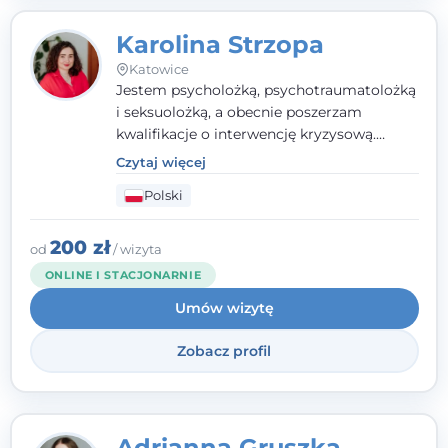
Karolina Strzopa
Katowice
Jestem psycholożką, psychotraumatolożką
i seksuolożką, a obecnie poszerzam
kwalifikacje o interwencję kryzysową.
Pracuję w nurcie terapii trzeciej fali, łącząc
Czytaj więcej
metody o potwierdzonej skuteczności.
Polski
Towarzyszę młodzieży, dorosłym i parom w
radzeniu sobie z bolesnymi
doświadczeniami tak, by mogli żyć pełniej.
200 zł
od
/ wizyta
ONLINE I STACJONARNIE
Umów wizytę
Zobacz profil
Adrianna Gruszka