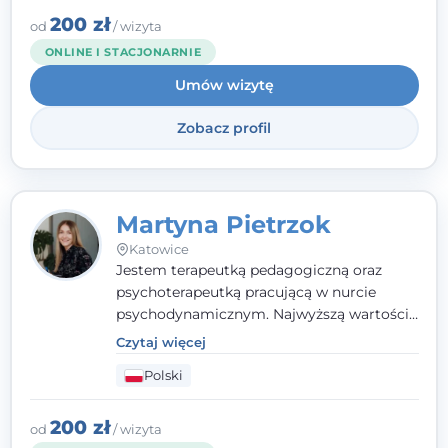
zaufania i wsparcia. Jeśli masz za sobą
200 zł
od
/ wizyta
trudny czas, jestem tutaj dla Ciebie.
ONLINE I STACJONARNIE
Umów wizytę
Zobacz profil
Martyna Pietrzok
Katowice
Jestem terapeutką pedagogiczną oraz
psychoterapeutką pracującą w nurcie
psychodynamicznym. Najwyższą wartością
jest dla mnie bliska, pełna zrozumienia i
Czytaj więcej
zaangażowania relacja z pacjentem. To
Polski
właśnie ta oparta na zaufaniu więź staje się
przestrzenią, w której można dotrzeć do
źródła trudności i spojrzeć na nie inaczej
200 zł
od
/ wizyta
niż dotąd.