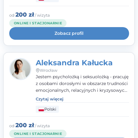
relacyjnych. W pracy kieruję się
uważnością, empatią i głębokim
szacunkiem dla indywidualnej historii
200 zł
od
/ wizyta
każdego człowieka. Jestem w trakcie
ONLINE I STACJONARNIE
czteroletniej szkoły psychoterapii
Zobacz profil
poznawczo-behawioralnej
rekomendowanej przez PTTPB.
Aleksandra Kałucka
Wrocław
Jestem psycholożką i seksuolożką - pracuję
z osobami dorosłymi w obszarze trudności
emocjonalnych, relacyjnych i kryzysowych,
w tym z osobami po doświadczeniach
Czytaj więcej
przemocy. Ukończyłam psychologię
Polski
kliniczną oraz studia podyplomowe z
interwencji kryzysowej i seksuologii
klinicznej na SWPS we Wrocławiu. W pracy
200 zł
od
/ wizyta
kieruję się empatią, etyką zawodową i
ONLINE I STACJONARNIE
uważnością na potrzeby klienta.