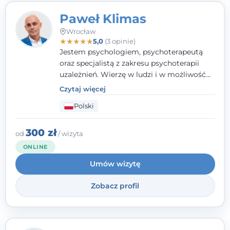
Paweł Klimas
Wrocław
★
★
★
★
★
5,0
(3 opinie)
Jestem psychologiem, psychoterapeutą
oraz specjalistą z zakresu psychoterapii
uzależnień. Wierzę w ludzi i w możliwość
wprowadzenia zmian w ich życiu. Bardzo
Czytaj więcej
często przekonuje się o tym, że każdy z nas,
Polski
w tym Ty i ja, ma wpływ na swoje
szczęście. Należy uwierzyć w siebie i działać
w obranym kierunku.
300 zł
od
/ wizyta
ONLINE
Umów wizytę
Zobacz profil