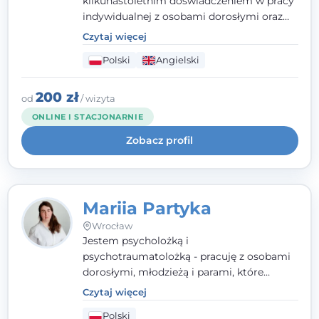
kilkunastoletnim doświadczeniem w pracy
indywidualnej z osobami dorosłymi oraz
parami. Specjalizuję się w obszarze zdrowia
Czytaj więcej
seksualnego, żałoby, kryzysów życiowych i
Polski
Angielski
wypalenia zawodowego. Pracuję w języku
polskim i angielskim, w podejściu
humanistycznym, opartym na
200 zł
od
/ wizyta
partnerstwie i podmiotowości klienta.
ONLINE I STACJONARNIE
Zobacz profil
Mariia Partyka
Wrocław
Jestem psycholożką i
psychotraumatolożką - pracuję z osobami
dorosłymi, młodzieżą i parami, które
doświadczają kryzysów psychicznych,
Czytaj więcej
traumy, stanów lękowych i trudności
Polski