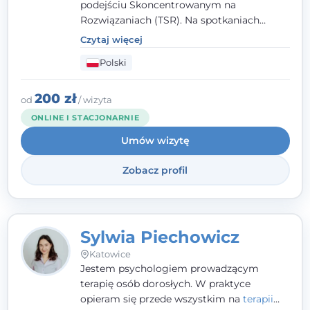
podejściu Skoncentrowanym na
Rozwiązaniach (TSR). Na spotkaniach
pracuję w sposób dopasowany do Ciebie -
Czytaj więcej
nawet jeśli na starcie nie wiesz dokładnie,
Polski
czego potrzebujesz, odkrywamy to razem,
krok po kroku. Towarzyszę dorosłym oraz
młodzieży od 13. roku życia.
200 zł
od
/ wizyta
ONLINE I STACJONARNIE
Umów wizytę
Zobacz profil
Sylwia Piechowicz
Katowice
Jestem psychologiem prowadzącym
terapię osób dorosłych. W praktyce
opieram się przede wszystkim na
terapii