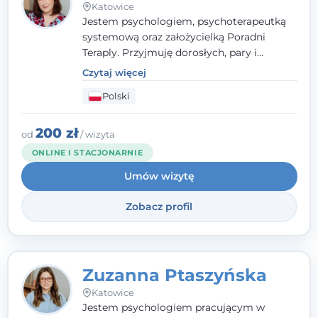
Katowice
Jestem psychologiem, psychoterapeutką
systemową oraz założycielką Poradni
Teraply. Przyjmuję dorosłych, pary i
rodziny, dobierając metody do
Czytaj więcej
indywidualnych zasobów pacjenta. Wierzę
Polski
w drzemiące w Tobie zasoby, które
pozwolą Ci wyjść z kryzysu - a jeśli jeszcze
ich nie widzisz, pomogę Ci je odsłonić.
200 zł
od
/ wizyta
ONLINE I STACJONARNIE
Umów wizytę
Zobacz profil
Zuzanna Ptaszyńska
Katowice
Jestem psychologiem pracującym w