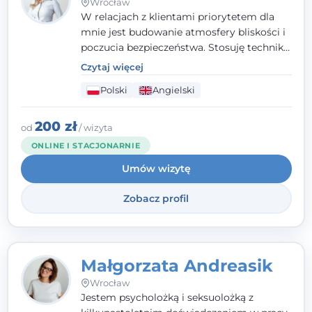
Wrocław
W relacjach z klientami priorytetem dla
mnie jest budowanie atmosfery bliskości i
poczucia bezpieczeństwa. Stosuję techniki
poznawczo-behawioralne oraz metody,
Czytaj więcej
które koncentrują się na rozwiązaniach
Polski
Angielski
(TSR). Te polegają na osiąganiu
zamierzonych celów (doprowadzeniu do
rozwiązania trudnych sytuacji) poprzez
200 zł
od
/ wizyta
identyfikowanie i wzmacnianie zasobów
ONLINE I STACJONARNIE
oraz mocnych stron klienta. W swojej
Umów wizytę
pracy korzystam także z metod dialogu
motywacyjnego i treningu uważności.
Zobacz profil
Małgorzata Andreasik
Wrocław
Jestem psycholożką i seksuolożką z