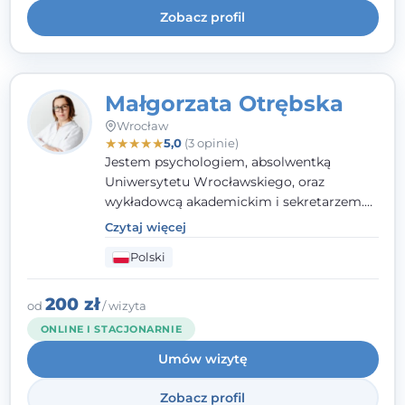
Zobacz profil
Małgorzata Otrębska
Wrocław
★
★
★
★
★
5,0
(3 opinie)
Jestem psychologiem, absolwentką
Uniwersytetu Wrocławskiego, oraz
wykładowcą akademickim i sekretarzem.
Dodatkowo mam kwalifikacje mediatora,
Czytaj więcej
specjalizując się w sprawach rodzinnych,
Polski
cywilnych oraz karnych.
200 zł
od
/ wizyta
ONLINE I STACJONARNIE
Umów wizytę
Zobacz profil