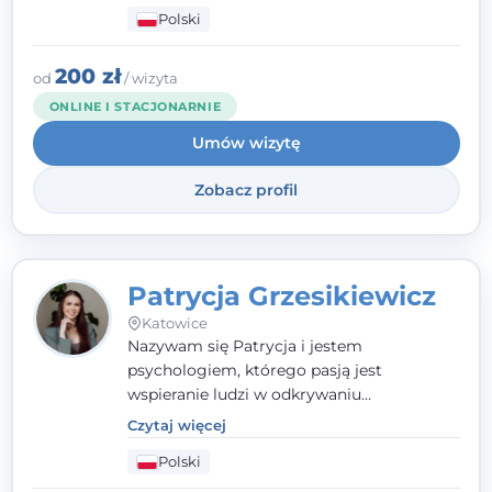
człowieka całościowo - w kontekście jego
Polski
relacji z rodziną, pracą i otoczeniem - i
opieram współpracę na Twoich mocnych
stronach.
200 zł
od
/ wizyta
ONLINE I STACJONARNIE
Umów wizytę
Zobacz profil
Patrycja Grzesikiewicz
Katowice
Nazywam się Patrycja i jestem
psychologiem, którego pasją jest
wspieranie ludzi w odkrywaniu
wewnętrznej siły i radzeniu sobie z
Czytaj więcej
codziennymi trudnościami. Pracuję w
Polski
nurcie poznawczo-behawioralnym, oferując
indywidualne podejście pełne empatii,