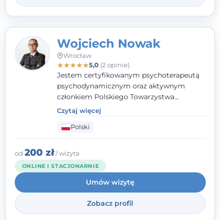
Wojciech Nowak
Wrocław
★
★
★
★
★
5,0
(2 opinie)
Jestem certyfikowanym psychoterapeutą
psychodynamicznym oraz aktywnym
członkiem Polskiego Towarzystwa
Psychoterapii Psychodynamicznej
. W
Czytaj więcej
mojej pracy zawodowej kładę duży nacisk
Polski
na uważne słuchanie Pacjenta. Interesuje
mnie szczególnie psychoterapia zaburzeń
osobowości, zaburzeń nerwicowych i
200 zł
od
/ wizyta
lękowych, a także zagadnienia związane z
ONLINE I STACJONARNIE
małżeństwem i rodziną, w tym problemy w
Umów wizytę
relacjach rodzinnych. Nie specjalizuję się w
uzależnieniach.
Zobacz profil