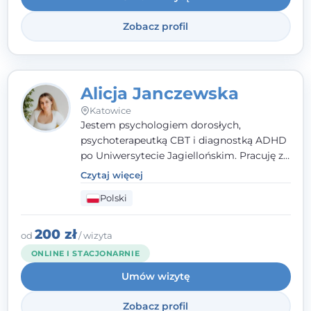
Zobacz profil
Alicja Janczewska
Katowice
Jestem psychologiem dorosłych,
psychoterapeutką CBT i diagnostką ADHD
po Uniwersytecie Jagiellońskim. Pracuję z
dorosłymi, młodzieżą i dziećmi, opierając
Czytaj więcej
pomoc na zrozumieniu indywidualnych
Polski
potrzeb i więzi zbudowanej na zaufaniu.
Terapia to dla mnie bezpieczne miejsce, w
którym poczujesz się wysłuchany i
200 zł
od
/ wizyta
zrozumiany.
ONLINE I STACJONARNIE
Umów wizytę
Zobacz profil