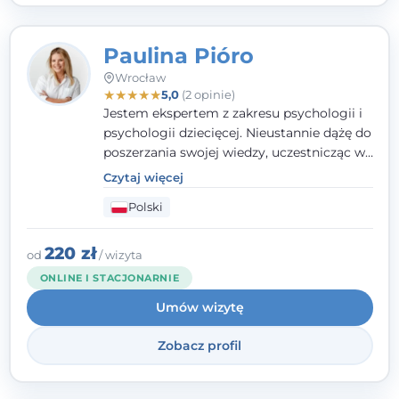
Paulina Pióro
Wrocław
★
★
★
★
★
5,0
(2 opinie)
Jestem ekspertem z zakresu psychologii i
psychologii dziecięcej. Nieustannie dążę do
poszerzania swojej wiedzy, uczestnicząc w
różnorodnych szkoleniach. Pracując z
Czytaj więcej
dziećmi, młodzieżą i młodymi dorosłymi
Polski
niezwykle ważne jest dla mnie poczucie
bezpieczeństwa, zrozumienia oraz wolności
w wyrażaniu swojego zdania. Kieruję się
220 zł
od
/ wizyta
etyką zawodową, wierząc, że każdy
ONLINE I STACJONARNIE
człowiek powinien otrzymać wsparcie i
Umów wizytę
pomoc, by poradzić sobie ze swoimi
problemami.
Zobacz profil