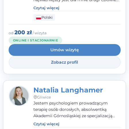
- wierzę, że empatia, autentyczność i pełne
Czytaj więcej
zaangażowanie tworzą bezpieczną
Polski
przestrzeń, będącą podstawą pracy nad
zmianą. W praktyce korzystam m.in. z
narzędzi Racjonalnej Terapii Zachowania.
200 zł
od
/ wizyta
ONLINE I STACJONARNIE
Umów wizytę
Zobacz profil
Natalia Langhamer
Gliwice
Jestem psychologiem prowadzącym
terapię osób dorosłych, absolwentką
Akademii Górnośląskiej ze specjalizacją
kliniczną. Oferuję konsultacje
Czytaj więcej
psychologiczne i pierwszą pomoc