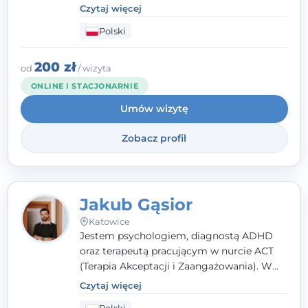
poznawczo-behawioralnej
(CBT), a także na
Czytaj więcej
podejściu skoncentrowanym na
Polski
rozwiązaniach (TSR) oraz Racjonalnej
Terapii Zachowania (RTZ). Dużą wagę
przykładam do relacji opartej na empatii,
200 zł
od
/ wizyta
poczuciu bezpieczeństwa i wzajemnym
ONLINE I STACJONARNIE
zrozumieniu.
Umów wizytę
Zobacz profil
Jakub Gąsior
Katowice
Jestem psychologiem, diagnostą ADHD
oraz terapeutą pracującym w nurcie ACT
(Terapia Akceptacji i Zaangażowania). W
kontakcie z pacjentem najważniejsze są dla
Czytaj więcej
mnie serdeczność, zrozumienie i atmosfera