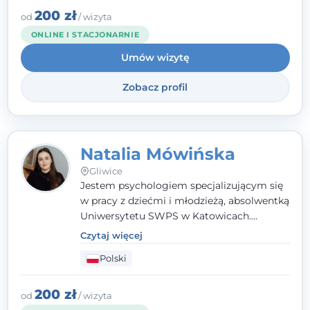
angielsku.
200 zł
od
/ wizyta
ONLINE I STACJONARNIE
Umów wizytę
Zobacz profil
Natalia Mówińska
Gliwice
Jestem psychologiem specjalizującym się
w pracy z dziećmi i młodzieżą, absolwentką
Uniwersytetu SWPS w Katowicach.
Prowadzę konsultacje oraz terapię
Czytaj więcej
nastawioną na potrzeby dziecka i jego
Polski
rodziny. Najważniejsze jest dla mnie
stworzenie bezpiecznego miejsca, w
którym dziecko czuje się zauważone i
200 zł
od
/ wizyta
zrozumiane.