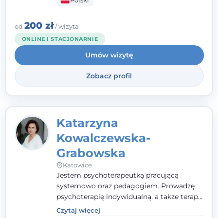
Polski
pełna ciepła. Wierzę, że skuteczna terapia
to wspólne działanie - razem tworzymy
zespół, który szuka rozwiązań.
200 zł
od
/ wizyta
ONLINE I STACJONARNIE
Umów wizytę
Zobacz profil
Katarzyna
Kowalczewska-
Grabowska
Katowice
Jestem psychoterapeutką pracującą
systemowo oraz pedagogiem. Prowadzę
psychoterapię indywidualną, a także terapię
par, małżeństw i rodzin. Patrzę na
Czytaj więcej