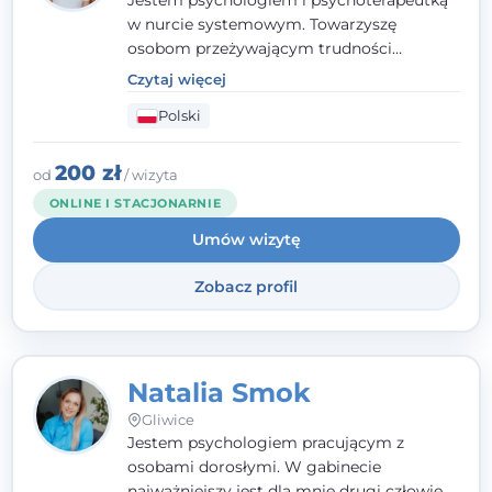
Jestem psychologiem i psychoterapeutką
w nurcie systemowym. Towarzyszę
osobom przeżywającym trudności
emocjonalne, relacyjne albo znajdującym
Czytaj więcej
się w kryzysie. Liczy się dla mnie
Polski
autentyczna, oparta na zaufaniu relacja
oraz przestrzeń, w której każdy poczuje się
wysłuchany i potraktowany z szacunkiem.
200 zł
od
/ wizyta
ONLINE I STACJONARNIE
Umów wizytę
Zobacz profil
Natalia Smok
Gliwice
Jestem psychologiem pracującym z
osobami dorosłymi. W gabinecie
najważniejszy jest dla mnie drugi człowiek