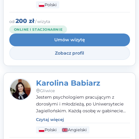
Polski
psychologiczną w kryzysie, przewlekłym
stresie czy obniżonym nastroju. Każde
spotkanie traktuję z szacunkiem,
200 zł
od
/ wizyta
uważnością i w atmosferze zaufania.
ONLINE I STACJONARNIE
Umów wizytę
Zobacz profil
Karolina Babiarz
Gliwice
Jestem psychologiem pracującym z
dorosłymi i młodzieżą, po Uniwersytecie
Jagiellońskim. Każdą osobę w gabinecie
traktuję jak osobną historię, którą poznaję,
Czytaj więcej
budując relację opartą na zaufaniu i
Polski
Angielski
empatii. Przyjmuję w Poradni Teraply.pl w
Gliwicach oraz online, po polsku i po