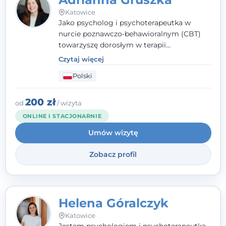
Katowice
Jako psycholog i psychoterapeutka w
nurcie poznawczo-behawioralnym (CBT)
towarzyszę dorosłym w terapii
indywidualnej oraz nastolatkom od 15. roku
Czytaj więcej
życia. Zależy mi, by naprawdę usłyszeć, z
Polski
czym do mnie przychodzisz, i dobrać
sposób pracy do Ciebie - bez gotowych
schematów i bez oceniania.
200 zł
od
/ wizyta
ONLINE I STACJONARNIE
Umów wizytę
Zobacz profil
Helena Góralczyk
Katowice