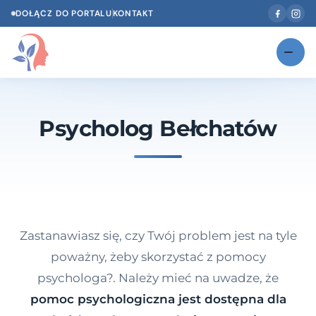
DOŁĄCZ DO PORTALU
KONTAKT
Znajdź swojego specjalistę
NOWOŚĆ
Psycholog Bełchatów
Gabinety
NOWOŚĆ
Według specjalizacji
Psycholog w Twoim języku
Diagnozy psychologiczne
Zastanawiasz się, czy Twój problem jest na tyle
Testy psychologiczne
poważny, żeby skorzystać z pomocy
psychologa?. Należy mieć na uwadze, że
Dawka wiedzy
pomoc psychologiczna jest dostępna dla
Dla specjalistów