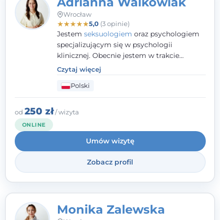
Adrianna Walkowiak
Wrocław
★
★
★
★
★
5,0
(3 opinie)
Jestem
seksuologiem
oraz psychologiem
specjalizującym się w psychologii
klinicznej. Obecnie jestem w trakcie
szkolenia na psychoterapeutę
Czytaj więcej
systemowego. Posiadam status członka
Polski
nadzwyczajnego Wielkopolskiego
Towarzystwa
Terapii Systemowej
oraz
należę do Polskiego Towarzystwa
250 zł
od
/ wizyta
Psychiatrycznego. W mojej pracy na
ONLINE
pierwszym miejscu stawiam budowanie
Umów wizytę
atmosfery bezpieczeństwa i zrozumienia w
relacjach z Klientami. Istotna dla nie jest
Zobacz profil
również koncentracja na dostępnych
zasobach.
Monika Zalewska