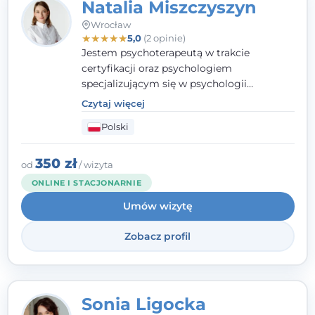
Natalia Miszczyszyn
Wrocław
★
★
★
★
★
5,0
(2 opinie)
Jestem psychoterapeutą w trakcie
certyfikacji oraz psychologiem
specjalizującym się w psychologii
klinicznej. Ukończyłam również studia
Czytaj więcej
podyplomowe z Praktycznej Diagnozy
Polski
Psychologicznej. Aktywnie uczestniczę w
działalności Polskiego Towarzystwa
Psychiatrycznego oraz Polskiego
350 zł
od
/ wizyta
Towarzystwa Psychologicznego, a także
ONLINE I STACJONARNIE
jestem członkiem nadzwyczajnym
Umów wizytę
Wielkopolskiego Towarzystwa Terapii
Systemowej.
Zobacz profil
Sonia Ligocka