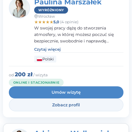
Paulina Marszałek
WYRÓŻNIONY
Wrocław
★
★
★
★
★
5,0
(4 opinie)
W swojej pracy dążę do stworzenia
atmosfery, w której możesz poczuć się
bezpiecznie, swobodnie i naprawdę
wysłuchany(-a). Zależy mi na
Czytaj więcej
towarzyszeniu Ci w drodze do większego
Polski
dobrostanu, lepszego poznania siebie oraz
budowania wartościowych i
satysfakcjonujących relacji - zarówno z
200 zł
od
/ wizyta
innymi, jak i z samym sobą. Możliwość
ONLINE I STACJONARNIE
bycia częścią tego procesu traktuję jako
Umów wizytę
duże wyróżnienie.
Zobacz profil