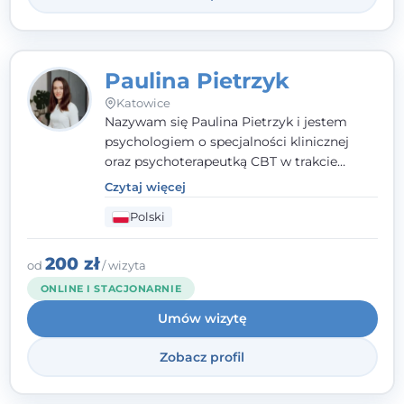
Paulina Pietrzyk
Katowice
Nazywam się Paulina Pietrzyk i jestem
psychologiem o specjalności klinicznej
oraz psychoterapeutką CBT w trakcie
szkolenia. Pracuję z dorosłymi, którzy
Czytaj więcej
szukają wsparcia w trudnych momentach -
Polski
w obliczu lęku, przewlekłego stresu,
natłoku myśli, obniżonego nastroju,
wypalenia czy kryzysu, a także po prostu
200 zł
od
/ wizyta
chcą lepiej poznać siebie.
ONLINE I STACJONARNIE
Umów wizytę
Zobacz profil