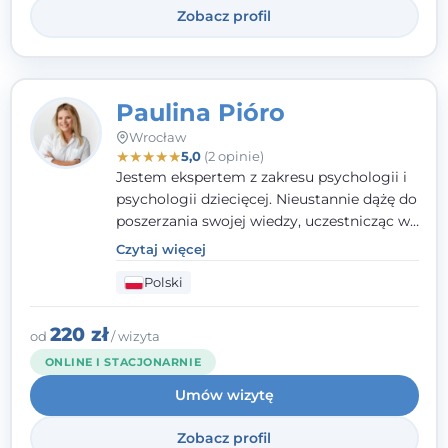
Zobacz profil
Paulina Pióro
Wrocław
★
★
★
★
★
5,0
(2 opinie)
Jestem ekspertem z zakresu psychologii i
psychologii dziecięcej. Nieustannie dążę do
poszerzania swojej wiedzy, uczestnicząc w
różnorodnych szkoleniach. Pracując z
Czytaj więcej
dziećmi, młodzieżą i młodymi dorosłymi
Polski
niezwykle ważne jest dla mnie poczucie
bezpieczeństwa, zrozumienia oraz wolności
w wyrażaniu swojego zdania. Kieruję się
220 zł
od
/ wizyta
etyką zawodową, wierząc, że każdy
ONLINE I STACJONARNIE
człowiek powinien otrzymać wsparcie i
Umów wizytę
pomoc, by poradzić sobie ze swoimi
problemami.
Zobacz profil