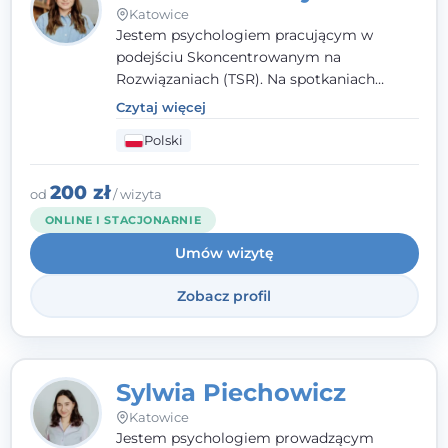
Katowice
Jestem psychologiem pracującym w
podejściu Skoncentrowanym na
Rozwiązaniach (TSR). Na spotkaniach
pracuję w sposób dopasowany do Ciebie -
Czytaj więcej
nawet jeśli na starcie nie wiesz dokładnie,
Polski
czego potrzebujesz, odkrywamy to razem,
krok po kroku. Towarzyszę dorosłym oraz
młodzieży od 13. roku życia.
200 zł
od
/ wizyta
ONLINE I STACJONARNIE
Umów wizytę
Zobacz profil
Sylwia Piechowicz
Katowice
Jestem psychologiem prowadzącym