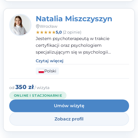
Natalia Miszczyszyn
Wrocław
★
★
★
★
★
5,0
(2 opinie)
Jestem psychoterapeutą w trakcie
certyfikacji oraz psychologiem
specjalizującym się w psychologii
klinicznej. Ukończyłam również studia
Czytaj więcej
podyplomowe z Praktycznej Diagnozy
Polski
Psychologicznej. Aktywnie uczestniczę w
działalności Polskiego Towarzystwa
Psychiatrycznego oraz Polskiego
350 zł
od
/ wizyta
Towarzystwa Psychologicznego, a także
ONLINE I STACJONARNIE
jestem członkiem nadzwyczajnym
Umów wizytę
Wielkopolskiego Towarzystwa Terapii
Systemowej.
Zobacz profil