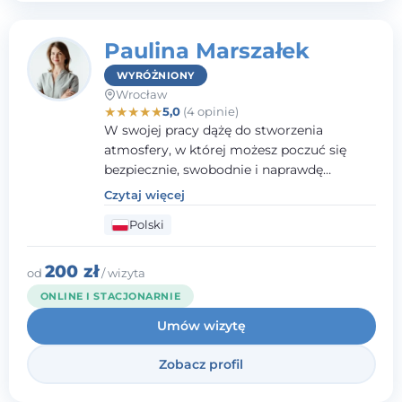
Paulina Marszałek
WYRÓŻNIONY
Wrocław
★
★
★
★
★
5,0
(4 opinie)
W swojej pracy dążę do stworzenia
atmosfery, w której możesz poczuć się
bezpiecznie, swobodnie i naprawdę
wysłuchany(-a). Zależy mi na
Czytaj więcej
towarzyszeniu Ci w drodze do większego
Polski
dobrostanu, lepszego poznania siebie oraz
budowania wartościowych i
satysfakcjonujących relacji - zarówno z
200 zł
od
/ wizyta
innymi, jak i z samym sobą. Możliwość
ONLINE I STACJONARNIE
bycia częścią tego procesu traktuję jako
Umów wizytę
duże wyróżnienie.
Zobacz profil