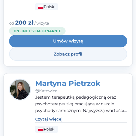
codziennymi trudnościami. Pracuję w
Polski
nurcie poznawczo-behawioralnym, oferując
indywidualne podejście pełne empatii,
zaufania i wsparcia. Jeśli masz za sobą
200 zł
od
/ wizyta
trudny czas, jestem tutaj dla Ciebie.
ONLINE I STACJONARNIE
Umów wizytę
Zobacz profil
Martyna Pietrzok
Katowice
Jestem terapeutką pedagogiczną oraz
psychoterapeutką pracującą w nurcie
psychodynamicznym. Najwyższą wartością
jest dla mnie bliska, pełna zrozumienia i
Czytaj więcej
zaangażowania relacja z pacjentem. To
Polski
właśnie ta oparta na zaufaniu więź staje się