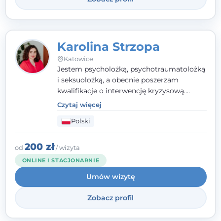
Karolina Strzopa
Katowice
Jestem psycholożką, psychotraumatolożką
i seksuolożką, a obecnie poszerzam
kwalifikacje o interwencję kryzysową.
Pracuję w nurcie terapii trzeciej fali, łącząc
Czytaj więcej
metody o potwierdzonej skuteczności.
Polski
Towarzyszę młodzieży, dorosłym i parom w
radzeniu sobie z bolesnymi
doświadczeniami tak, by mogli żyć pełniej.
200 zł
od
/ wizyta
ONLINE I STACJONARNIE
Umów wizytę
Zobacz profil