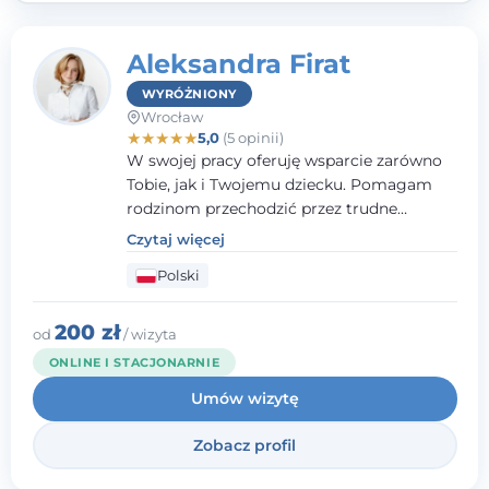
Aleksandra Firat
WYRÓŻNIONY
Wrocław
★
★
★
★
★
5,0
(5 opinii)
W swojej pracy oferuję wsparcie zarówno
Tobie, jak i Twojemu dziecku. Pomagam
rodzinom przechodzić przez trudne
momenty, opierając współpracę na
Czytaj więcej
wzajemnym zaufaniu i otwartej
Polski
komunikacji. Posiadam doświadczenie w
pracy z dziećmi i młodzieżą mierzącymi się
z różnorodnymi trudnościami
200 zł
od
/ wizyta
emocjonalnymi oraz rozwojowymi.
ONLINE I STACJONARNIE
Umów wizytę
Zobacz profil