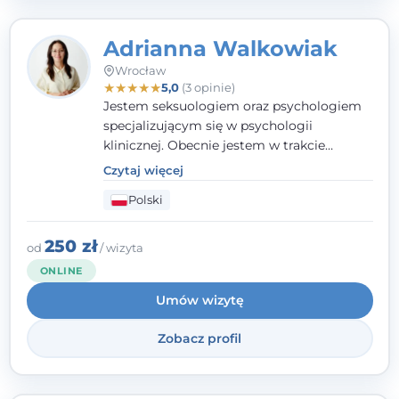
Adrianna Walkowiak
Wrocław
★
★
★
★
★
5,0
(3 opinie)
Jestem seksuologiem oraz psychologiem
specjalizującym się w psychologii
klinicznej. Obecnie jestem w trakcie
szkolenia na psychoterapeutę
Czytaj więcej
systemowego. Posiadam status członka
Polski
nadzwyczajnego Wielkopolskiego
Towarzystwa Terapii Systemowej oraz
należę do Polskiego Towarzystwa
250 zł
od
/ wizyta
Psychiatrycznego. W mojej pracy na
ONLINE
pierwszym miejscu stawiam budowanie
Umów wizytę
atmosfery bezpieczeństwa i zrozumienia w
relacjach z Klientami. Istotna dla nie jest
Zobacz profil
również koncentracja na dostępnych
zasobach.