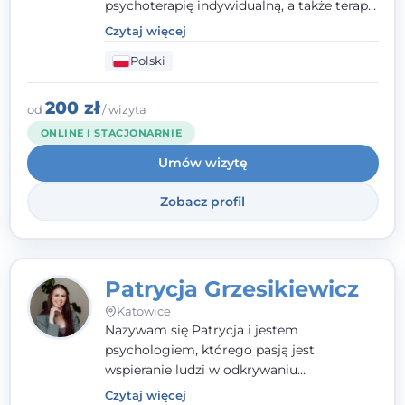
psychoterapię indywidualną, a także terapię
par, małżeństw i rodzin. Patrzę na
Czytaj więcej
człowieka całościowo - w kontekście jego
Polski
relacji z rodziną, pracą i otoczeniem - i
opieram współpracę na Twoich mocnych
stronach.
200 zł
od
/ wizyta
ONLINE I STACJONARNIE
Umów wizytę
Zobacz profil
Patrycja Grzesikiewicz
Katowice
Nazywam się Patrycja i jestem
psychologiem, którego pasją jest
wspieranie ludzi w odkrywaniu
wewnętrznej siły i radzeniu sobie z
Czytaj więcej