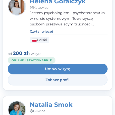
Helena Góralczyk
Katowice
Jestem psychologiem i psychoterapeutką
w nurcie systemowym. Towarzyszę
osobom przeżywającym trudności
emocjonalne, relacyjne albo znajdującym
Czytaj więcej
się w kryzysie. Liczy się dla mnie
Polski
autentyczna, oparta na zaufaniu relacja
oraz przestrzeń, w której każdy poczuje się
wysłuchany i potraktowany z szacunkiem.
200 zł
od
/ wizyta
ONLINE I STACJONARNIE
Umów wizytę
Zobacz profil
Natalia Smok
Gliwice