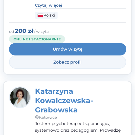
kontakcie z pacjentem najważniejsze są dla
Czytaj więcej
mnie serdeczność, zrozumienie i atmosfera
Polski
pełna ciepła. Wierzę, że skuteczna terapia
to wspólne działanie - razem tworzymy
zespół, który szuka rozwiązań.
200 zł
od
/ wizyta
ONLINE I STACJONARNIE
Umów wizytę
Zobacz profil
Katarzyna
Kowalczewska-
Grabowska
Katowice
Jestem psychoterapeutką pracującą
systemowo oraz pedagogiem. Prowadzę