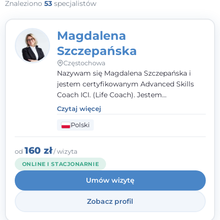
Znaleziono
53
specjalistów
Magdalena
Szczepańska
Częstochowa
Nazywam się Magdalena Szczepańska i
jestem certyfikowanym Advanced Skills
Coach ICI. (Life Coach). Jestem
założycielem Akademii Inspiracji i Rozwoju
Czytaj więcej
AIR w Częstochowie. Zajmuję się
Polski
wspieraniem dorosłych i młodzieży (w tym
osoby wysoko wrażliwe) oraz pary.
Prowadzę sesje stacjonarnie i online.
160 zł
od
/ wizyta
ONLINE I STACJONARNIE
Umów wizytę
Zobacz profil