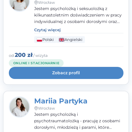
Wrocław
Jestem psycholożką i seksuolożką z
kilkunastoletnim doświadczeniem w pracy
indywidualnej z osobami dorosłymi oraz
parami. Specjalizuję się w obszarze zdrowia
Czytaj więcej
seksualnego, żałoby, kryzysów życiowych i
Polski
Angielski
wypalenia zawodowego. Pracuję w języku
polskim i angielskim, w podejściu
humanistycznym, opartym na
200 zł
od
/ wizyta
partnerstwie i podmiotowości klienta.
ONLINE I STACJONARNIE
Zobacz profil
Mariia Partyka
Wrocław
Jestem psycholożką i
psychotraumatolożką - pracuję z osobami
dorosłymi, młodzieżą i parami, które