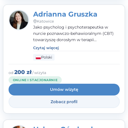
Adrianna Gruszka
Katowice
Jako psycholog i psychoterapeutka w
nurcie poznawczo-behawioralnym (CBT)
towarzyszę dorosłym w terapii
indywidualnej oraz nastolatkom od 15. roku
Czytaj więcej
życia. Zależy mi, by naprawdę usłyszeć, z
Polski
czym do mnie przychodzisz, i dobrać
sposób pracy do Ciebie - bez gotowych
schematów i bez oceniania.
200 zł
od
/ wizyta
ONLINE I STACJONARNIE
Umów wizytę
Zobacz profil