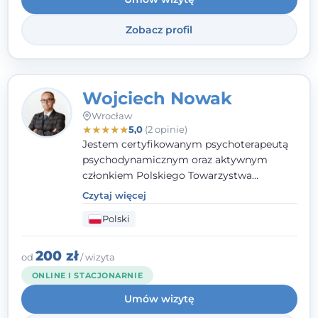
Zobacz profil
Wojciech Nowak
Wrocław
★
★
★
★
★
5,0
(2 opinie)
Jestem certyfikowanym psychoterapeutą
psychodynamicznym oraz aktywnym
członkiem Polskiego Towarzystwa
Psychoterapii Psychodynamicznej. W
Czytaj więcej
mojej pracy zawodowej kładę duży nacisk
Polski
na uważne słuchanie Pacjenta. Interesuje
mnie szczególnie psychoterapia zaburzeń
osobowości, zaburzeń nerwicowych i
200 zł
od
/ wizyta
lękowych, a także zagadnienia związane z
ONLINE I STACJONARNIE
małżeństwem i rodziną, w tym problemy w
Umów wizytę
relacjach rodzinnych. Nie specjalizuję się w
uzależnieniach.