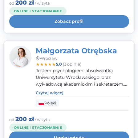
klinicznej na SWPS we Wrocławiu. W pracy
200 zł
od
/ wizyta
kieruję się empatią, etyką zawodową i
ONLINE I STACJONARNIE
uważnością na potrzeby klienta.
Zobacz profil
Małgorzata Otrębska
Wrocław
★
★
★
★
★
5,0
(3 opinie)
Jestem psychologiem, absolwentką
Uniwersytetu Wrocławskiego, oraz
wykładowcą akademickim i sekretarzem.
Dodatkowo mam kwalifikacje mediatora,
Czytaj więcej
specjalizując się w sprawach rodzinnych,
Polski
cywilnych oraz karnych.
200 zł
od
/ wizyta
ONLINE I STACJONARNIE
Umów wizytę