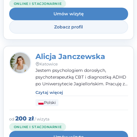
ONLINE I STACJONARNIE
Umów wizytę
Zobacz profil
Alicja Janczewska
Katowice
Jestem psychologiem dorosłych,
psychoterapeutką CBT i diagnostką ADHD
po Uniwersytecie Jagiellońskim. Pracuję z
dorosłymi, młodzieżą i dziećmi, opierając
Czytaj więcej
pomoc na zrozumieniu indywidualnych
Polski
potrzeb i więzi zbudowanej na zaufaniu.
Terapia to dla mnie bezpieczne miejsce, w
którym poczujesz się wysłuchany i
200 zł
od
/ wizyta
zrozumiany.
ONLINE I STACJONARNIE