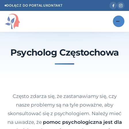
DOŁĄCZ DO PORTALU
KONTAKT
Znajdź swojego specjalistę
NOWOŚĆ
Psycholog Częstochowa
Gabinety
NOWOŚĆ
Według specjalizacji
Psycholog w Twoim języku
Diagnozy psychologiczne
Często zdarza się, że zastanawiamy się, czy
Testy psychologiczne
nasze problemy są na tyle poważne, aby
skonsultować się z psychologiem. Należy mieć
Dawka wiedzy
na uwadze, że
pomoc psychologiczna jest dla
Dla specjalistów