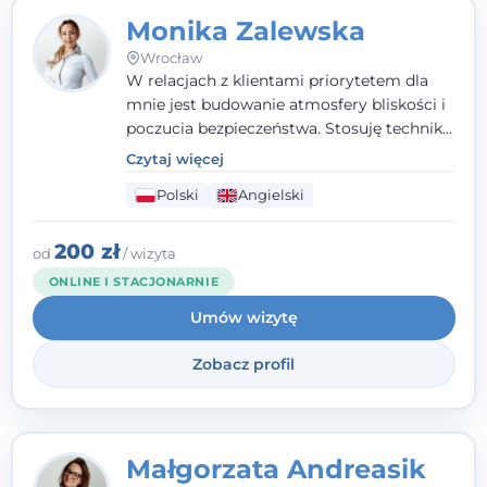
Monika Zalewska
Wrocław
W relacjach z klientami priorytetem dla
mnie jest budowanie atmosfery bliskości i
poczucia bezpieczeństwa. Stosuję techniki
poznawczo-behawioralne oraz metody,
Czytaj więcej
które koncentrują się na rozwiązaniach
Polski
Angielski
(TSR). Te polegają na osiąganiu
zamierzonych celów (doprowadzeniu do
rozwiązania trudnych sytuacji) poprzez
200 zł
od
/ wizyta
identyfikowanie i wzmacnianie zasobów
ONLINE I STACJONARNIE
oraz mocnych stron klienta. W swojej
Umów wizytę
pracy korzystam także z metod dialogu
motywacyjnego i treningu uważności.
Zobacz profil
Małgorzata Andreasik