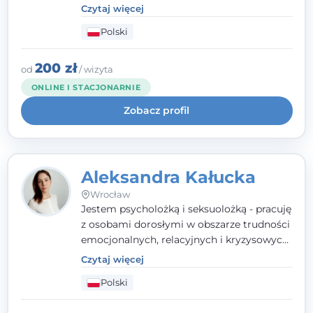
doświadczają kryzysów psychicznych,
Czytaj więcej
traumy, stanów lękowych i trudności
Polski
relacyjnych. W pracy kieruję się
uważnością, empatią i głębokim
szacunkiem dla indywidualnej historii
200 zł
od
/ wizyta
każdego człowieka. Jestem w trakcie
ONLINE I STACJONARNIE
czteroletniej szkoły psychoterapii
Zobacz profil
poznawczo-behawioralnej
rekomendowanej przez PTTPB.
Aleksandra Kałucka
Wrocław
Jestem psycholożką i seksuolożką - pracuję
z osobami dorosłymi w obszarze trudności
emocjonalnych, relacyjnych i kryzysowych,
w tym z osobami po doświadczeniach
Czytaj więcej
przemocy. Ukończyłam psychologię
Polski
kliniczną oraz studia podyplomowe z
interwencji kryzysowej i seksuologii