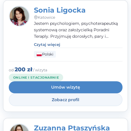
Sonia Ligocka
Katowice
Jestem psychologiem, psychoterapeutką
systemową oraz założycielką Poradni
Teraply. Przyjmuję dorosłych, pary i
rodziny, dobierając metody do
Czytaj więcej
indywidualnych zasobów pacjenta. Wierzę
Polski
w drzemiące w Tobie zasoby, które
pozwolą Ci wyjść z kryzysu - a jeśli jeszcze
ich nie widzisz, pomogę Ci je odsłonić.
200 zł
od
/ wizyta
ONLINE I STACJONARNIE
Umów wizytę
Zobacz profil
Zuzanna Ptaszyńska