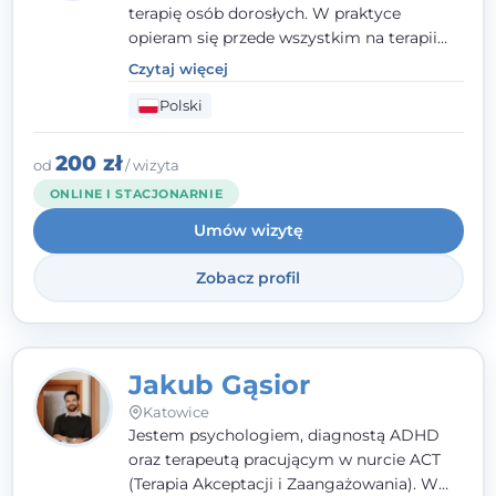
terapię osób dorosłych. W praktyce
opieram się przede wszystkim na terapii
poznawczo-behawioralnej (CBT), a także na
Czytaj więcej
podejściu skoncentrowanym na
Polski
rozwiązaniach (TSR) oraz Racjonalnej
Terapii Zachowania (RTZ). Dużą wagę
przykładam do relacji opartej na empatii,
200 zł
od
/ wizyta
poczuciu bezpieczeństwa i wzajemnym
ONLINE I STACJONARNIE
zrozumieniu.
Umów wizytę
Zobacz profil
Jakub Gąsior
Katowice
Jestem psychologiem, diagnostą ADHD
oraz terapeutą pracującym w nurcie ACT
(Terapia Akceptacji i Zaangażowania). W