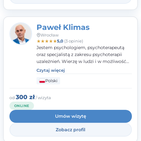
Paweł Klimas
Wrocław
★
★
★
★
★
5,0
(3 opinie)
Jestem psychologiem, psychoterapeutą
oraz specjalistą z zakresu psychoterapii
uzależnień. Wierzę w ludzi i w możliwość
wprowadzenia zmian w ich życiu. Bardzo
Czytaj więcej
często przekonuje się o tym, że każdy z nas,
Polski
w tym Ty i ja, ma wpływ na swoje
szczęście. Należy uwierzyć w siebie i działać
w obranym kierunku.
300 zł
od
/ wizyta
ONLINE
Umów wizytę
Zobacz profil