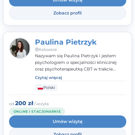
Umów wizytę
Zobacz profil
Paulina Pietrzyk
Katowice
Nazywam się Paulina Pietrzyk i jestem
psychologiem o specjalności klinicznej
oraz psychoterapeutką CBT w trakcie
szkolenia. Pracuję z dorosłymi, którzy
Czytaj więcej
szukają wsparcia w trudnych momentach -
Polski
w obliczu lęku, przewlekłego stresu,
natłoku myśli, obniżonego nastroju,
wypalenia czy kryzysu, a także po prostu
200 zł
od
/ wizyta
chcą lepiej poznać siebie.
ONLINE I STACJONARNIE
Umów wizytę
Zobacz profil