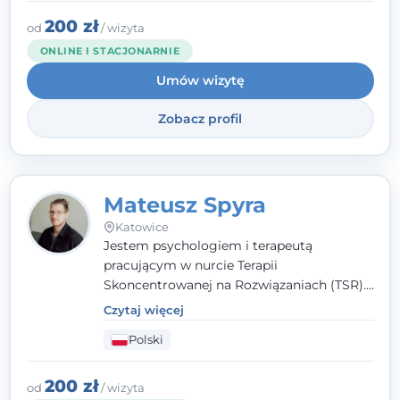
przestrzenią, w której można dotrzeć do
źródła trudności i spojrzeć na nie inaczej
200 zł
od
/ wizyta
niż dotąd.
ONLINE I STACJONARNIE
Umów wizytę
Zobacz profil
Mateusz Spyra
Katowice
Jestem psychologiem i terapeutą
pracującym w nurcie Terapii
Skoncentrowanej na Rozwiązaniach (TSR).
Towarzyszę młodzieży i dorosłym z
Czytaj więcej
empatią, zrozumieniem i bez oceniania.
Polski
Daję przestrzeń do bycia sobą, bo wiem, że
w każdym człowieku jest coś wyjątkowego.
200 zł
od
/ wizyta