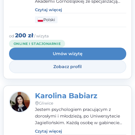
Akademii Górnośląskiej ze specjalizacją
kliniczną. Oferuję konsultacje
Czytaj więcej
psychologiczne i pierwszą pomoc
Polski
psychologiczną w kryzysie, przewlekłym
stresie czy obniżonym nastroju. Każde
spotkanie traktuję z szacunkiem,
200 zł
od
/ wizyta
uważnością i w atmosferze zaufania.
ONLINE I STACJONARNIE
Umów wizytę
Zobacz profil
Karolina Babiarz
Gliwice
Jestem psychologiem pracującym z
dorosłymi i młodzieżą, po Uniwersytecie
Jagiellońskim. Każdą osobę w gabinecie
traktuję jak osobną historię, którą poznaję,
Czytaj więcej