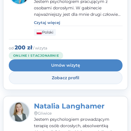
Jestem psychologiem pracującym z
osobami dorosłymi. W gabinecie
najważniejszy jest dla mnie drugi człowiek
- wierzę, że empatia, autentyczność i pełne
Czytaj więcej
zaangażowanie tworzą bezpieczną
Polski
przestrzeń, będącą podstawą pracy nad
zmianą. W praktyce korzystam m.in. z
narzędzi Racjonalnej Terapii Zachowania.
200 zł
od
/ wizyta
ONLINE I STACJONARNIE
Umów wizytę
Zobacz profil
Natalia Langhamer
Gliwice
Jestem psychologiem prowadzącym
terapię osób dorosłych, absolwentką