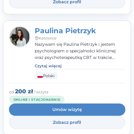
Zobacz profil
Paulina Pietrzyk
Katowice
Nazywam się Paulina Pietrzyk i jestem
psychologiem o specjalności klinicznej
oraz psychoterapeutką CBT w trakcie
szkolenia. Pracuję z dorosłymi, którzy
Czytaj więcej
szukają wsparcia w trudnych momentach -
Polski
w obliczu lęku, przewlekłego stresu,
natłoku myśli, obniżonego nastroju,
wypalenia czy kryzysu, a także po prostu
200 zł
od
/ wizyta
chcą lepiej poznać siebie.
ONLINE I STACJONARNIE
Umów wizytę
Zobacz profil