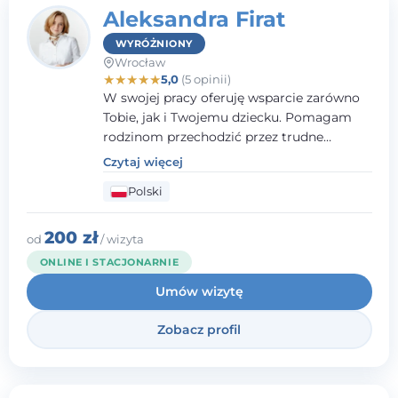
Aleksandra Firat
WYRÓŻNIONY
Wrocław
★
★
★
★
★
5,0
(5 opinii)
W swojej pracy oferuję wsparcie zarówno
Tobie, jak i Twojemu dziecku. Pomagam
rodzinom przechodzić przez trudne
momenty, opierając współpracę na
Czytaj więcej
wzajemnym zaufaniu i otwartej
Polski
komunikacji. Posiadam doświadczenie w
pracy z dziećmi i młodzieżą mierzącymi się
z różnorodnymi trudnościami
200 zł
od
/ wizyta
emocjonalnymi oraz rozwojowymi.
ONLINE I STACJONARNIE
Umów wizytę
Zobacz profil