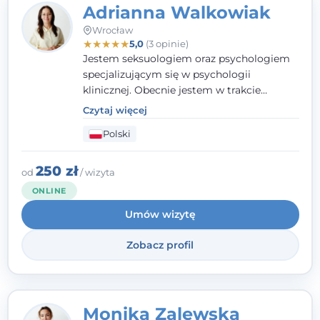
Adrianna Walkowiak
Wrocław
★
★
★
★
★
5,0
(3 opinie)
Jestem seksuologiem oraz psychologiem
specjalizującym się w psychologii
klinicznej. Obecnie jestem w trakcie
szkolenia na psychoterapeutę
Czytaj więcej
systemowego. Posiadam status członka
Polski
nadzwyczajnego Wielkopolskiego
Towarzystwa Terapii Systemowej oraz
należę do Polskiego Towarzystwa
250 zł
od
/ wizyta
Psychiatrycznego. W mojej pracy na
ONLINE
pierwszym miejscu stawiam budowanie
Umów wizytę
atmosfery bezpieczeństwa i zrozumienia w
relacjach z Klientami. Istotna dla nie jest
Zobacz profil
również koncentracja na dostępnych
zasobach.
Monika Zalewska