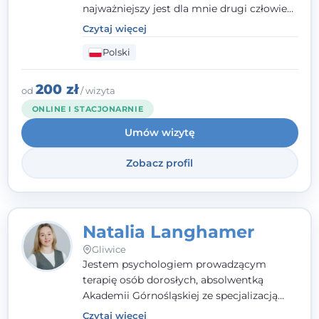
najważniejszy jest dla mnie drugi człowiek
- wierzę, że empatia, autentyczność i pełne
Czytaj więcej
zaangażowanie tworzą bezpieczną
Polski
przestrzeń, będącą podstawą pracy nad
zmianą. W praktyce korzystam m.in. z
narzędzi Racjonalnej Terapii Zachowania.
200 zł
od
/ wizyta
ONLINE I STACJONARNIE
Umów wizytę
Zobacz profil
Natalia Langhamer
Gliwice
Jestem psychologiem prowadzącym
terapię osób dorosłych, absolwentką
Akademii Górnośląskiej ze specjalizacją
kliniczną. Oferuję konsultacje
Czytaj więcej