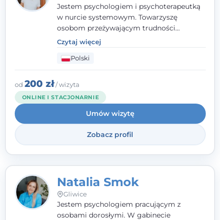
Jestem psychologiem i psychoterapeutką
w nurcie systemowym. Towarzyszę
osobom przeżywającym trudności
emocjonalne, relacyjne albo znajdującym
Czytaj więcej
się w kryzysie. Liczy się dla mnie
Polski
autentyczna, oparta na zaufaniu relacja
oraz przestrzeń, w której każdy poczuje się
wysłuchany i potraktowany z szacunkiem.
200 zł
od
/ wizyta
ONLINE I STACJONARNIE
Umów wizytę
Zobacz profil
Natalia Smok
Gliwice
Jestem psychologiem pracującym z
osobami dorosłymi. W gabinecie