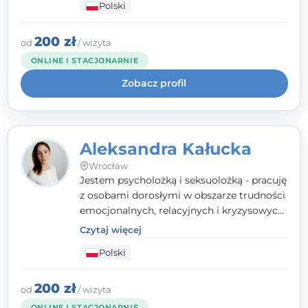
Polski
relacyjnych. W pracy kieruję się
uważnością, empatią i głębokim
szacunkiem dla indywidualnej historii
200 zł
od
/ wizyta
każdego człowieka. Jestem w trakcie
ONLINE I STACJONARNIE
czteroletniej szkoły psychoterapii
Zobacz profil
poznawczo-behawioralnej
rekomendowanej przez PTTPB.
Aleksandra Kałucka
Wrocław
Jestem psycholożką i seksuolożką - pracuję
z osobami dorosłymi w obszarze trudności
emocjonalnych, relacyjnych i kryzysowych,
w tym z osobami po doświadczeniach
Czytaj więcej
przemocy. Ukończyłam psychologię
Polski
kliniczną oraz studia podyplomowe z
interwencji kryzysowej i seksuologii
klinicznej na SWPS we Wrocławiu. W pracy
200 zł
od
/ wizyta
kieruję się empatią, etyką zawodową i
ONLINE I STACJONARNIE