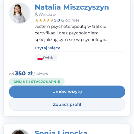
Natalia Miszczyszyn
Wrocław
★
★
★
★
★
5,0
(2 opinie)
Jestem psychoterapeutą w trakcie
certyfikacji oraz psychologiem
specjalizującym się w psychologii
klinicznej. Ukończyłam również studia
Czytaj więcej
podyplomowe z Praktycznej Diagnozy
Polski
Psychologicznej. Aktywnie uczestniczę w
działalności Polskiego Towarzystwa
Psychiatrycznego oraz Polskiego
350 zł
od
/ wizyta
Towarzystwa Psychologicznego, a także
ONLINE I STACJONARNIE
jestem członkiem nadzwyczajnym
Umów wizytę
Wielkopolskiego Towarzystwa Terapii
Systemowej.
Zobacz profil
Sonia Ligocka