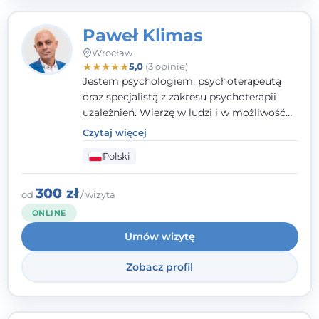
Paweł Klimas
Wrocław
★
★
★
★
★
5,0
(3 opinie)
Jestem psychologiem, psychoterapeutą
oraz specjalistą z zakresu psychoterapii
uzależnień. Wierzę w ludzi i w możliwość
wprowadzenia zmian w ich życiu. Bardzo
Czytaj więcej
często przekonuje się o tym, że każdy z nas,
Polski
w tym Ty i ja, ma wpływ na swoje
szczęście. Należy uwierzyć w siebie i działać
w obranym kierunku.
300 zł
od
/ wizyta
ONLINE
Umów wizytę
Zobacz profil