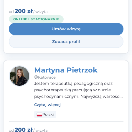
indywidualne podejście pełne empatii,
zaufania i wsparcia. Jeśli masz za sobą
200 zł
od
/ wizyta
trudny czas, jestem tutaj dla Ciebie.
ONLINE I STACJONARNIE
Umów wizytę
Zobacz profil
Martyna Pietrzok
Katowice
Jestem terapeutką pedagogiczną oraz
psychoterapeutką pracującą w nurcie
psychodynamicznym. Najwyższą wartością
jest dla mnie bliska, pełna zrozumienia i
Czytaj więcej
zaangażowania relacja z pacjentem. To
Polski
właśnie ta oparta na zaufaniu więź staje się
przestrzenią, w której można dotrzeć do
źródła trudności i spojrzeć na nie inaczej
200 zł
od
/ wizyta