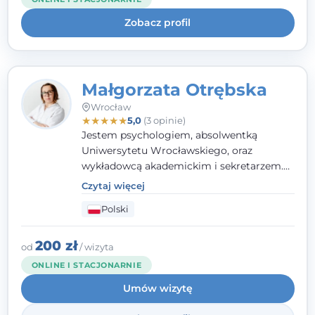
uważnością na potrzeby klienta.
Zobacz profil
Małgorzata Otrębska
Wrocław
★
★
★
★
★
5,0
(3 opinie)
Jestem psychologiem, absolwentką
Uniwersytetu Wrocławskiego, oraz
wykładowcą akademickim i sekretarzem.
Dodatkowo mam kwalifikacje mediatora,
Czytaj więcej
specjalizując się w sprawach rodzinnych,
Polski
cywilnych oraz karnych.
200 zł
od
/ wizyta
ONLINE I STACJONARNIE
Umów wizytę