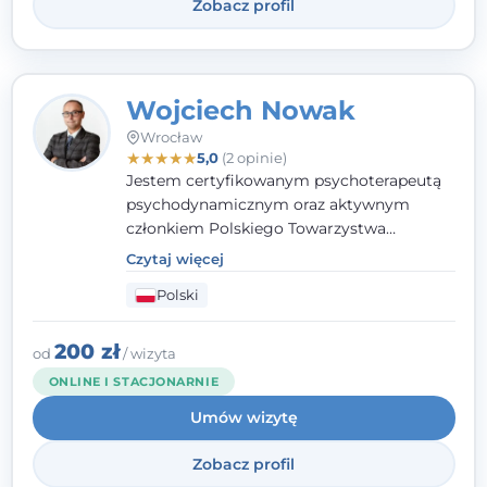
Zobacz profil
Wojciech Nowak
Wrocław
★
★
★
★
★
5,0
(2 opinie)
Jestem certyfikowanym psychoterapeutą
psychodynamicznym oraz aktywnym
członkiem Polskiego Towarzystwa
Psychoterapii Psychodynamicznej. W
Czytaj więcej
mojej pracy zawodowej kładę duży nacisk
Polski
na uważne słuchanie Pacjenta. Interesuje
mnie szczególnie psychoterapia zaburzeń
osobowości, zaburzeń nerwicowych i
200 zł
od
/ wizyta
lękowych, a także zagadnienia związane z
ONLINE I STACJONARNIE
małżeństwem i rodziną, w tym problemy w
Umów wizytę
relacjach rodzinnych. Nie specjalizuję się w
uzależnieniach.
Zobacz profil