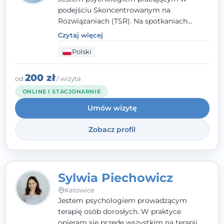
podejściu Skoncentrowanym na
Rozwiązaniach (TSR). Na spotkaniach
pracuję w sposób dopasowany do Ciebie -
Czytaj więcej
nawet jeśli na starcie nie wiesz dokładnie,
Polski
czego potrzebujesz, odkrywamy to razem,
krok po kroku. Towarzyszę dorosłym oraz
młodzieży od 13. roku życia.
200 zł
od
/ wizyta
ONLINE I STACJONARNIE
Umów wizytę
Zobacz profil
Sylwia Piechowicz
Katowice
Jestem psychologiem prowadzącym
terapię osób dorosłych. W praktyce
opieram się przede wszystkim na terapii