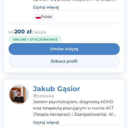
poznawczo-behawioralnej (CBT), a także na
Czytaj więcej
podejściu skoncentrowanym na
Polski
rozwiązaniach (TSR) oraz Racjonalnej
Terapii Zachowania (RTZ). Dużą wagę
przykładam do relacji opartej na empatii,
200 zł
od
/ wizyta
poczuciu bezpieczeństwa i wzajemnym
ONLINE I STACJONARNIE
zrozumieniu.
Umów wizytę
Zobacz profil
Jakub Gąsior
Katowice
Jestem psychologiem, diagnostą ADHD
oraz terapeutą pracującym w nurcie ACT
(Terapia Akceptacji i Zaangażowania). W
kontakcie z pacjentem najważniejsze są dla
Czytaj więcej
mnie serdeczność, zrozumienie i atmosfera