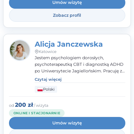
Umów wizytę
Zobacz profil
Alicja Janczewska
Katowice
Jestem psychologiem dorosłych,
psychoterapeutką CBT i diagnostką ADHD
po Uniwersytecie Jagiellońskim. Pracuję z
dorosłymi, młodzieżą i dziećmi, opierając
Czytaj więcej
pomoc na zrozumieniu indywidualnych
Polski
potrzeb i więzi zbudowanej na zaufaniu.
Terapia to dla mnie bezpieczne miejsce, w
którym poczujesz się wysłuchany i
200 zł
od
/ wizyta
zrozumiany.
ONLINE I STACJONARNIE
Umów wizytę