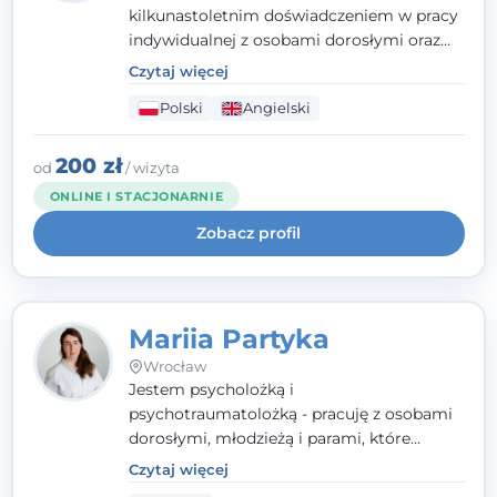
kilkunastoletnim doświadczeniem w pracy
indywidualnej z osobami dorosłymi oraz
parami. Specjalizuję się w obszarze zdrowia
Czytaj więcej
seksualnego, żałoby, kryzysów życiowych i
Polski
Angielski
wypalenia zawodowego. Pracuję w języku
polskim i angielskim, w podejściu
humanistycznym, opartym na
200 zł
od
/ wizyta
partnerstwie i podmiotowości klienta.
ONLINE I STACJONARNIE
Zobacz profil
Mariia Partyka
Wrocław
Jestem psycholożką i
psychotraumatolożką - pracuję z osobami
dorosłymi, młodzieżą i parami, które
doświadczają kryzysów psychicznych,
Czytaj więcej
traumy, stanów lękowych i trudności