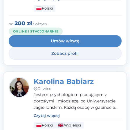
psychologiczne i pierwszą pomoc
Polski
psychologiczną w kryzysie, przewlekłym
stresie czy obniżonym nastroju. Każde
spotkanie traktuję z szacunkiem,
200 zł
od
/ wizyta
uważnością i w atmosferze zaufania.
ONLINE I STACJONARNIE
Umów wizytę
Zobacz profil
Karolina Babiarz
Gliwice
Jestem psychologiem pracującym z
dorosłymi i młodzieżą, po Uniwersytecie
Jagiellońskim. Każdą osobę w gabinecie
traktuję jak osobną historię, którą poznaję,
Czytaj więcej
budując relację opartą na zaufaniu i
Polski
Angielski
empatii. Przyjmuję w Poradni Teraply.pl w