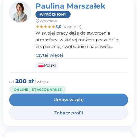
Paulina Marszałek
WYRÓŻNIONY
Wrocław
★
★
★
★
★
5,0
(4 opinie)
W swojej pracy dążę do stworzenia
atmosfery, w której możesz poczuć się
bezpiecznie, swobodnie i naprawdę
wysłuchany(-a). Zależy mi na
Czytaj więcej
towarzyszeniu Ci w drodze do większego
Polski
dobrostanu, lepszego poznania siebie oraz
budowania wartościowych i
satysfakcjonujących relacji - zarówno z
200 zł
od
/ wizyta
innymi, jak i z samym sobą. Możliwość
ONLINE I STACJONARNIE
bycia częścią tego procesu traktuję jako
Umów wizytę
duże wyróżnienie.
Zobacz profil