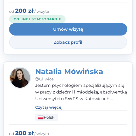
Gliwicach oraz online, po polsku i po
angielsku.
200 zł
od
/ wizyta
ONLINE I STACJONARNIE
Umów wizytę
Zobacz profil
Natalia Mówińska
Gliwice
Jestem psychologiem specjalizującym się
w pracy z dziećmi i młodzieżą, absolwentką
Uniwersytetu SWPS w Katowicach.
Prowadzę konsultacje oraz terapię
Czytaj więcej
nastawioną na potrzeby dziecka i jego
Polski
rodziny. Najważniejsze jest dla mnie
stworzenie bezpiecznego miejsca, w
którym dziecko czuje się zauważone i
200 zł
od
/ wizyta