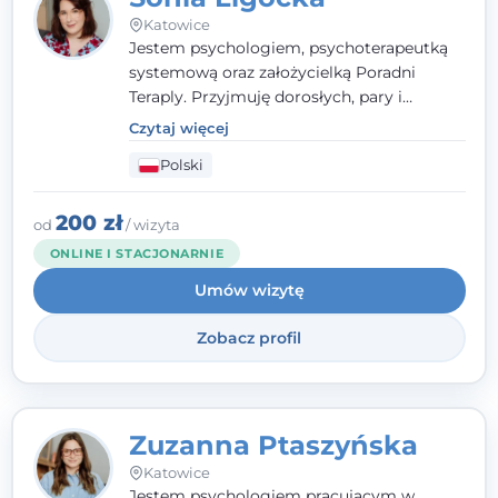
Katowice
Jestem psychologiem, psychoterapeutką
systemową oraz założycielką Poradni
Teraply. Przyjmuję dorosłych, pary i
rodziny, dobierając metody do
Czytaj więcej
indywidualnych zasobów pacjenta. Wierzę
Polski
w drzemiące w Tobie zasoby, które
pozwolą Ci wyjść z kryzysu - a jeśli jeszcze
ich nie widzisz, pomogę Ci je odsłonić.
200 zł
od
/ wizyta
ONLINE I STACJONARNIE
Umów wizytę
Zobacz profil
Zuzanna Ptaszyńska
Katowice
Jestem psychologiem pracującym w