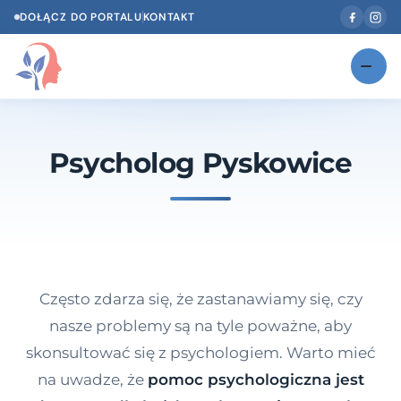
DOŁĄCZ DO PORTALU
KONTAKT
Znajdź swojego specjalistę
NOWOŚĆ
Psycholog Pyskowice
Gabinety
NOWOŚĆ
Według specjalizacji
Psycholog w Twoim języku
Diagnozy psychologiczne
Często zdarza się, że zastanawiamy się, czy
Testy psychologiczne
nasze problemy są na tyle poważne, aby
skonsultować się z psychologiem. Warto mieć
Dawka wiedzy
na uwadze, że
pomoc psychologiczna jest
Dla specjalistów