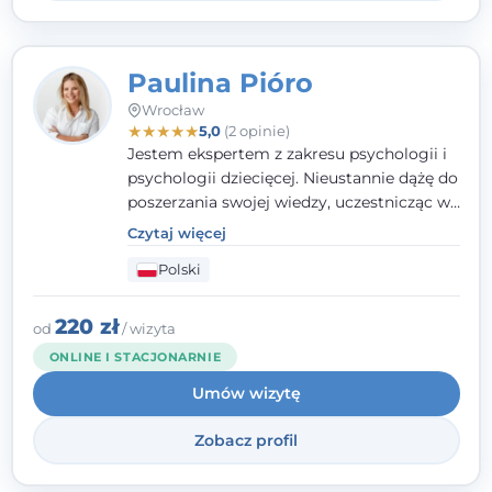
Paulina Pióro
Wrocław
★
★
★
★
★
5,0
(2 opinie)
Jestem ekspertem z zakresu psychologii i
psychologii dziecięcej. Nieustannie dążę do
poszerzania swojej wiedzy, uczestnicząc w
różnorodnych szkoleniach. Pracując z
Czytaj więcej
dziećmi, młodzieżą i młodymi dorosłymi
Polski
niezwykle ważne jest dla mnie poczucie
bezpieczeństwa, zrozumienia oraz wolności
w wyrażaniu swojego zdania. Kieruję się
220 zł
od
/ wizyta
etyką zawodową, wierząc, że każdy
ONLINE I STACJONARNIE
człowiek powinien otrzymać wsparcie i
Umów wizytę
pomoc, by poradzić sobie ze swoimi
problemami.
Zobacz profil