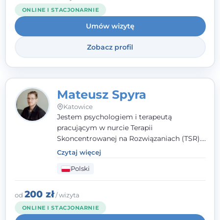
niż dotąd.
ONLINE I STACJONARNIE
Umów wizytę
Zobacz profil
Mateusz Spyra
Katowice
Jestem psychologiem i terapeutą
pracującym w nurcie Terapii
Skoncentrowanej na Rozwiązaniach (TSR).
Towarzyszę młodzieży i dorosłym z
Czytaj więcej
empatią, zrozumieniem i bez oceniania.
Polski
Daję przestrzeń do bycia sobą, bo wiem, że
w każdym człowieku jest coś wyjątkowego.
200 zł
od
/ wizyta
ONLINE I STACJONARNIE