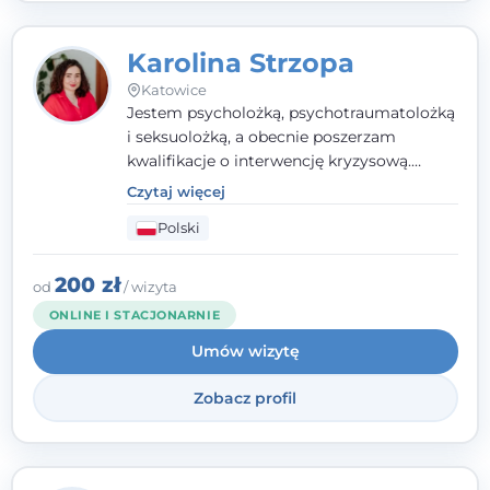
Karolina Strzopa
Katowice
Jestem psycholożką, psychotraumatolożką
i seksuolożką, a obecnie poszerzam
kwalifikacje o interwencję kryzysową.
Pracuję w nurcie terapii trzeciej fali, łącząc
Czytaj więcej
metody o potwierdzonej skuteczności.
Polski
Towarzyszę młodzieży, dorosłym i parom w
radzeniu sobie z bolesnymi
doświadczeniami tak, by mogli żyć pełniej.
200 zł
od
/ wizyta
ONLINE I STACJONARNIE
Umów wizytę
Zobacz profil