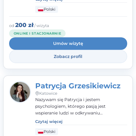
człowieka całościowo - w kontekście jego
Polski
relacji z rodziną, pracą i otoczeniem - i
opieram współpracę na Twoich mocnych
stronach.
200 zł
od
/ wizyta
ONLINE I STACJONARNIE
Umów wizytę
Zobacz profil
Patrycja Grzesikiewicz
Katowice
Nazywam się Patrycja i jestem
psychologiem, którego pasją jest
wspieranie ludzi w odkrywaniu
wewnętrznej siły i radzeniu sobie z
Czytaj więcej
codziennymi trudnościami. Pracuję w
Polski
nurcie poznawczo-behawioralnym, oferując