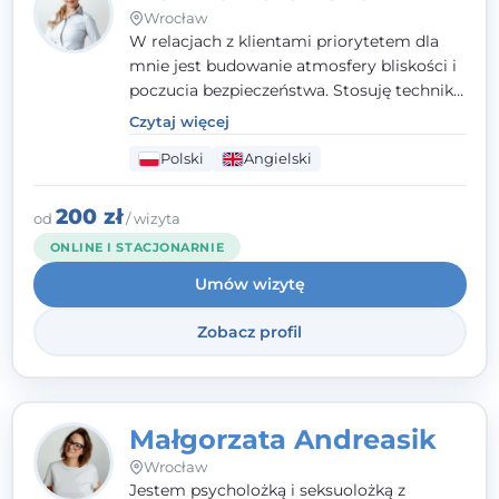
Wrocław
W relacjach z klientami priorytetem dla
mnie jest budowanie atmosfery bliskości i
poczucia bezpieczeństwa. Stosuję techniki
poznawczo-behawioralne oraz metody,
Czytaj więcej
które koncentrują się na rozwiązaniach
Polski
Angielski
(TSR). Te polegają na osiąganiu
zamierzonych celów (doprowadzeniu do
rozwiązania trudnych sytuacji) poprzez
200 zł
od
/ wizyta
identyfikowanie i wzmacnianie zasobów
ONLINE I STACJONARNIE
oraz mocnych stron klienta. W swojej
Umów wizytę
pracy korzystam także z metod dialogu
motywacyjnego i treningu uważności.
Zobacz profil
Małgorzata Andreasik
Wrocław
Jestem psycholożką i seksuolożką z