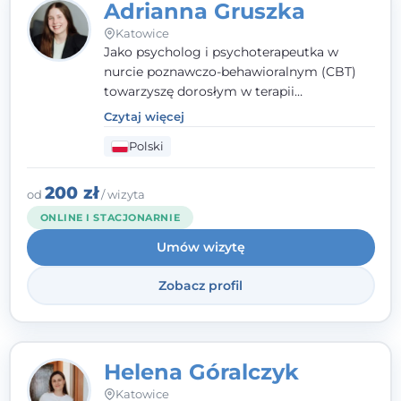
Adrianna Gruszka
Katowice
Jako psycholog i psychoterapeutka w
nurcie poznawczo-behawioralnym (CBT)
towarzyszę dorosłym w terapii
indywidualnej oraz nastolatkom od 15. roku
Czytaj więcej
życia. Zależy mi, by naprawdę usłyszeć, z
Polski
czym do mnie przychodzisz, i dobrać
sposób pracy do Ciebie - bez gotowych
schematów i bez oceniania.
200 zł
od
/ wizyta
ONLINE I STACJONARNIE
Umów wizytę
Zobacz profil
Helena Góralczyk
Katowice