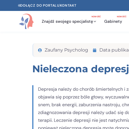
DOŁĄCZ DO PORTALU
KONTAKT
NOWOŚĆ
NOWOŚĆ
Znajdź swojego specjalistę
Gabinety
Zaufany Psycholog
Data publikac
Nieleczona depresj
Depresja należy do chorób śmiertelnych i z
objawia się poprzez bóle głowy, wyczuwaln
snem, brak energii, zaburzenia nastroju, c
zdiagnozowania depresji należy udać się do 
terapii. Leczenie depresji nie jest natychmi
ponieważ nieleczona depresja może dopro