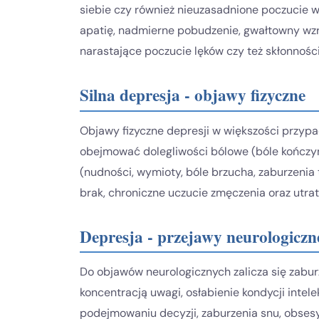
siebie czy również nieuzasadnione poczucie 
apatię, nadmierne pobudzenie, gwałtowny wzro
narastające poczucie lęków czy też skłonnośc
Silna depresja - objawy fizyczne
Objawy fizyczne depresji w większości przyp
obejmować dolegliwości bólowe (bóle kończy
(nudności, wymioty, bóle brzucha, zaburzenia 
brak, chroniczne uczucie zmęczenia oraz utrat
Depresja - przejawy neurologiczn
Do objawów neurologicznych zalicza się zaburz
koncentracją uwagi, osłabienie kondycji intel
podejmowaniu decyzji, zaburzenia snu, obses