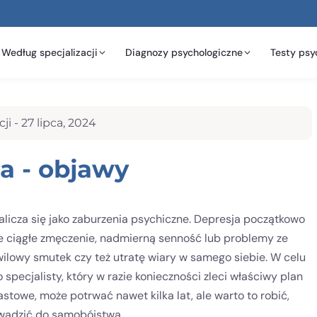
Według specjalizacji
Diagnozy psychologiczne
Testy psy
ji -
27 lipca, 2024
a - objawy
alicza się jako zaburzenia psychiczne. Depresja początkowo
e ciągłe zmęczenie, nadmierną senność lub problemy ze
hwilowy smutek czy też utratę wiary w samego siebie. W celu
specjalisty, który w razie konieczności zleci właściwy plan
astowe, może potrwać nawet kilka lat, ale warto to robić,
wadzić do samobójstwa.