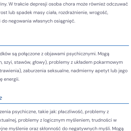
winy. W trakcie depresji osoba chora może również odczuwać
st lub spadek masy ciała, rozdrażnienie, wrogość,
i do negowania własnych osiągnięć.
adków są połączone z objawami psychicznymi. Mogą
n, szyi, stawów, głowy), problemy z układem pokarmowym
trawienia), zaburzenia seksualne, nadmierny apetyt lub jego
ę energii.
e
enia psychiczne, takie jak: płaczliwość, problemy z
ektualnej, problemy z logicznym myśleniem, trudności w
yjne myślenie oraz skłonność do negatywnych myśli. Mogą