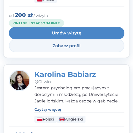
psychologiczną w kryzysie, przewlekłym
stresie czy obniżonym nastroju. Każde
spotkanie traktuję z szacunkiem,
200 zł
od
/ wizyta
uważnością i w atmosferze zaufania.
ONLINE I STACJONARNIE
Umów wizytę
Zobacz profil
Karolina Babiarz
Gliwice
Jestem psychologiem pracującym z
dorosłymi i młodzieżą, po Uniwersytecie
Jagiellońskim. Każdą osobę w gabinecie
traktuję jak osobną historię, którą poznaję,
Czytaj więcej
budując relację opartą na zaufaniu i
Polski
Angielski
empatii. Przyjmuję w Poradni Teraply.pl w
Gliwicach oraz online, po polsku i po