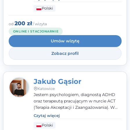
podejściu skoncentrowanym na
Polski
rozwiązaniach (TSR) oraz Racjonalnej
Terapii Zachowania (RTZ). Dużą wagę
przykładam do relacji opartej na empatii,
200 zł
od
/ wizyta
poczuciu bezpieczeństwa i wzajemnym
ONLINE I STACJONARNIE
zrozumieniu.
Umów wizytę
Zobacz profil
Jakub Gąsior
Katowice
Jestem psychologiem, diagnostą ADHD
oraz terapeutą pracującym w nurcie ACT
(Terapia Akceptacji i Zaangażowania). W
kontakcie z pacjentem najważniejsze są dla
Czytaj więcej
mnie serdeczność, zrozumienie i atmosfera
Polski
pełna ciepła. Wierzę, że skuteczna terapia