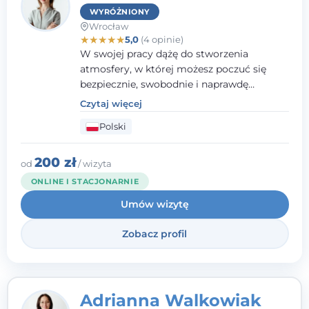
WYRÓŻNIONY
Wrocław
★
★
★
★
★
5,0
(4 opinie)
W swojej pracy dążę do stworzenia
atmosfery, w której możesz poczuć się
bezpiecznie, swobodnie i naprawdę
wysłuchany(-a). Zależy mi na
Czytaj więcej
towarzyszeniu Ci w drodze do większego
Polski
dobrostanu, lepszego poznania siebie oraz
budowania wartościowych i
satysfakcjonujących relacji - zarówno z
200 zł
od
/ wizyta
innymi, jak i z samym sobą. Możliwość
ONLINE I STACJONARNIE
bycia częścią tego procesu traktuję jako
Umów wizytę
duże wyróżnienie.
Zobacz profil
Adrianna Walkowiak