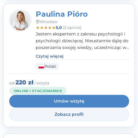
Paulina Pióro
Wrocław
★
★
★
★
★
5,0
(2 opinie)
Jestem ekspertem z zakresu psychologii i
psychologii dziecięcej. Nieustannie dążę do
poszerzania swojej wiedzy, uczestnicząc w
różnorodnych szkoleniach. Pracując z
Czytaj więcej
dziećmi, młodzieżą i młodymi dorosłymi
Polski
niezwykle ważne jest dla mnie poczucie
bezpieczeństwa, zrozumienia oraz wolności
w wyrażaniu swojego zdania. Kieruję się
220 zł
od
/ wizyta
etyką zawodową, wierząc, że każdy
ONLINE I STACJONARNIE
człowiek powinien otrzymać wsparcie i
Umów wizytę
pomoc, by poradzić sobie ze swoimi
problemami.
Zobacz profil