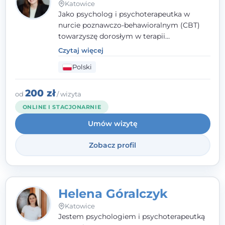
Katowice
Jako psycholog i psychoterapeutka w
nurcie poznawczo-behawioralnym (CBT)
towarzyszę dorosłym w terapii
indywidualnej oraz nastolatkom od 15. roku
Czytaj więcej
życia. Zależy mi, by naprawdę usłyszeć, z
Polski
czym do mnie przychodzisz, i dobrać
sposób pracy do Ciebie - bez gotowych
schematów i bez oceniania.
200 zł
od
/ wizyta
ONLINE I STACJONARNIE
Umów wizytę
Zobacz profil
Helena Góralczyk
Katowice
Jestem psychologiem i psychoterapeutką