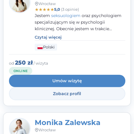
Wrocław
★
★
★
★
★
5,0
(3 opinie)
Jestem
seksuologiem
oraz psychologiem
specjalizującym się w psychologii
klinicznej. Obecnie jestem w trakcie
szkolenia na psychoterapeutę
Czytaj więcej
systemowego. Posiadam status członka
Polski
nadzwyczajnego Wielkopolskiego
Towarzystwa
Terapii Systemowej
oraz
należę do Polskiego Towarzystwa
250 zł
od
/ wizyta
Psychiatrycznego. W mojej pracy na
ONLINE
pierwszym miejscu stawiam budowanie
Umów wizytę
atmosfery bezpieczeństwa i zrozumienia w
relacjach z Klientami. Istotna dla nie jest
Zobacz profil
również koncentracja na dostępnych
zasobach.
Monika Zalewska
Wrocław