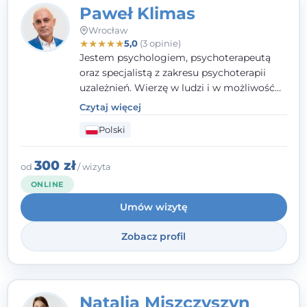
Paweł Klimas
Wrocław
★
★
★
★
★
5,0
(3 opinie)
Jestem psychologiem, psychoterapeutą
oraz specjalistą z zakresu psychoterapii
uzależnień. Wierzę w ludzi i w możliwość
wprowadzenia zmian w ich życiu. Bardzo
Czytaj więcej
często przekonuje się o tym, że każdy z nas,
Polski
w tym Ty i ja, ma wpływ na swoje
szczęście. Należy uwierzyć w siebie i działać
w obranym kierunku.
300 zł
od
/ wizyta
ONLINE
Umów wizytę
Zobacz profil
Natalia Miszczyszyn