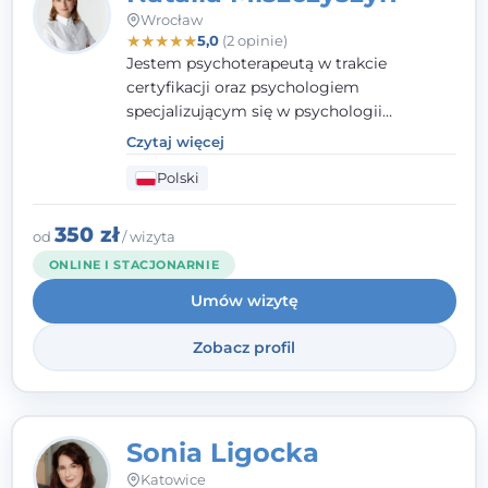
Wrocław
★
★
★
★
★
5,0
(2 opinie)
Jestem psychoterapeutą w trakcie
certyfikacji oraz psychologiem
specjalizującym się w psychologii
klinicznej. Ukończyłam również studia
Czytaj więcej
podyplomowe z Praktycznej Diagnozy
Polski
Psychologicznej. Aktywnie uczestniczę w
działalności Polskiego Towarzystwa
Psychiatrycznego oraz Polskiego
350 zł
od
/ wizyta
Towarzystwa Psychologicznego, a także
ONLINE I STACJONARNIE
jestem członkiem nadzwyczajnym
Umów wizytę
Wielkopolskiego Towarzystwa Terapii
Systemowej.
Zobacz profil
Sonia Ligocka
Katowice