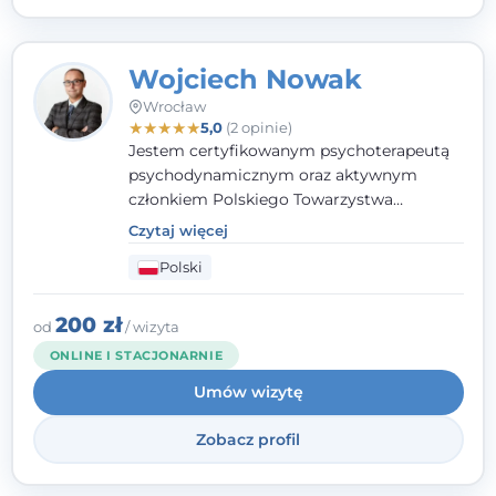
Wojciech Nowak
Wrocław
★
★
★
★
★
5,0
(2 opinie)
Jestem certyfikowanym psychoterapeutą
psychodynamicznym oraz aktywnym
członkiem Polskiego Towarzystwa
Psychoterapii Psychodynamicznej
. W
Czytaj więcej
mojej pracy zawodowej kładę duży nacisk
Polski
na uważne słuchanie Pacjenta. Interesuje
mnie szczególnie psychoterapia zaburzeń
osobowości, zaburzeń nerwicowych i
200 zł
od
/ wizyta
lękowych, a także zagadnienia związane z
ONLINE I STACJONARNIE
małżeństwem i rodziną, w tym problemy w
Umów wizytę
relacjach rodzinnych. Nie specjalizuję się w
uzależnieniach.
Zobacz profil