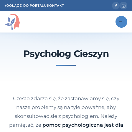
DOŁĄCZ DO PORTALU
KONTAKT
Znajdź swojego specjalistę
NOWOŚĆ
Psycholog Cieszyn
Gabinety
NOWOŚĆ
Według specjalizacji
Psycholog w Twoim języku
Diagnozy psychologiczne
Często zdarza się, że zastanawiamy się, czy
Testy psychologiczne
nasze problemy są na tyle poważne, aby
skonsultować się z psychologiem. Należy
Dawka wiedzy
pamiętać, że
pomoc psychologiczna jest dla
Dla specjalistów