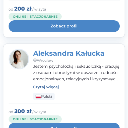
uważnością, empatią i głębokim
szacunkiem dla indywidualnej historii
200 zł
od
/ wizyta
każdego człowieka. Jestem w trakcie
ONLINE I STACJONARNIE
czteroletniej szkoły psychoterapii
Zobacz profil
poznawczo-behawioralnej
rekomendowanej przez PTTPB.
Aleksandra Kałucka
Wrocław
Jestem psycholożką i seksuolożką - pracuję
z osobami dorosłymi w obszarze trudności
emocjonalnych, relacyjnych i kryzysowych,
w tym z osobami po doświadczeniach
Czytaj więcej
przemocy. Ukończyłam psychologię
Polski
kliniczną oraz studia podyplomowe z
interwencji kryzysowej i seksuologii
klinicznej na SWPS we Wrocławiu. W pracy
200 zł
od
/ wizyta
kieruję się empatią, etyką zawodową i
ONLINE I STACJONARNIE
uważnością na potrzeby klienta.