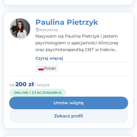
Paulina Pietrzyk
Katowice
Nazywam się Paulina Pietrzyk i jestem
psychologiem o specjalności klinicznej
oraz psychoterapeutką CBT w trakcie
szkolenia. Pracuję z dorosłymi, którzy
Czytaj więcej
szukają wsparcia w trudnych momentach -
Polski
w obliczu lęku, przewlekłego stresu,
natłoku myśli, obniżonego nastroju,
wypalenia czy kryzysu, a także po prostu
200 zł
od
/ wizyta
chcą lepiej poznać siebie.
ONLINE I STACJONARNIE
Umów wizytę
Zobacz profil