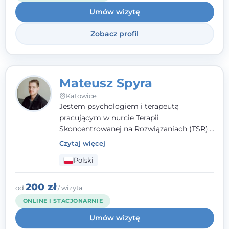
Umów wizytę
Zobacz profil
Mateusz Spyra
Katowice
Jestem psychologiem i terapeutą
pracującym w nurcie Terapii
Skoncentrowanej na Rozwiązaniach (TSR).
Towarzyszę młodzieży i dorosłym z
Czytaj więcej
empatią, zrozumieniem i bez oceniania.
Polski
Daję przestrzeń do bycia sobą, bo wiem, że
w każdym człowieku jest coś wyjątkowego.
200 zł
od
/ wizyta
ONLINE I STACJONARNIE
Umów wizytę