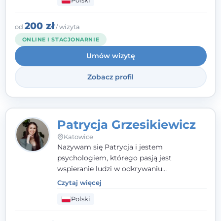
Polski
relacji z rodziną, pracą i otoczeniem - i
opieram współpracę na Twoich mocnych
stronach.
200 zł
od
/ wizyta
ONLINE I STACJONARNIE
Umów wizytę
Zobacz profil
Patrycja Grzesikiewicz
Katowice
Nazywam się Patrycja i jestem
psychologiem, którego pasją jest
wspieranie ludzi w odkrywaniu
wewnętrznej siły i radzeniu sobie z
Czytaj więcej
codziennymi trudnościami. Pracuję w
Polski
nurcie poznawczo-behawioralnym, oferując
indywidualne podejście pełne empatii,