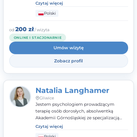
- wierzę, że empatia, autentyczność i pełne
Czytaj więcej
zaangażowanie tworzą bezpieczną
Polski
przestrzeń, będącą podstawą pracy nad
zmianą. W praktyce korzystam m.in. z
narzędzi Racjonalnej Terapii Zachowania.
200 zł
od
/ wizyta
ONLINE I STACJONARNIE
Umów wizytę
Zobacz profil
Natalia Langhamer
Gliwice
Jestem psychologiem prowadzącym
terapię osób dorosłych, absolwentką
Akademii Górnośląskiej ze specjalizacją
kliniczną. Oferuję konsultacje
Czytaj więcej
psychologiczne i pierwszą pomoc
Polski