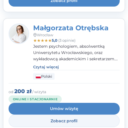
Zobacz profil
Małgorzata Otrębska
Wrocław
★
★
★
★
★
5,0
(3 opinie)
Jestem psychologiem, absolwentką
Uniwersytetu Wrocławskiego, oraz
wykładowcą akademickim i sekretarzem.
Dodatkowo mam kwalifikacje mediatora,
Czytaj więcej
specjalizując się w sprawach rodzinnych,
Polski
cywilnych oraz karnych.
200 zł
od
/ wizyta
ONLINE I STACJONARNIE
Umów wizytę
Zobacz profil