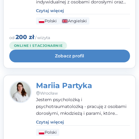
indywidualnej z osobami dorosłymi oraz
parami. Specjalizuję się w obszarze zdrowia
Czytaj więcej
seksualnego, żałoby, kryzysów życiowych i
Polski
Angielski
wypalenia zawodowego. Pracuję w języku
polskim i angielskim, w podejściu
humanistycznym, opartym na
200 zł
od
/ wizyta
partnerstwie i podmiotowości klienta.
ONLINE I STACJONARNIE
Zobacz profil
Mariia Partyka
Wrocław
Jestem psycholożką i
psychotraumatolożką - pracuję z osobami
dorosłymi, młodzieżą i parami, które
doświadczają kryzysów psychicznych,
Czytaj więcej
traumy, stanów lękowych i trudności
Polski
relacyjnych. W pracy kieruję się