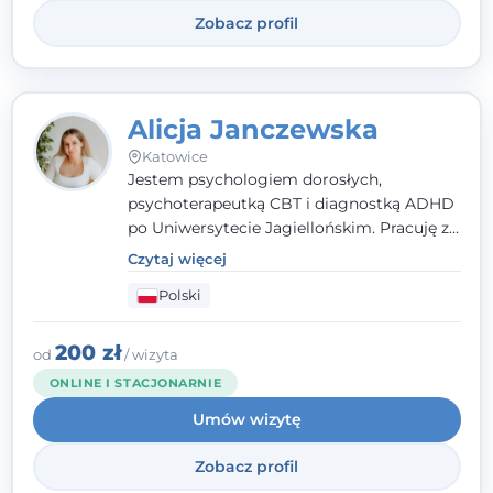
Zobacz profil
Alicja Janczewska
Katowice
Jestem psychologiem dorosłych,
psychoterapeutką CBT i diagnostką ADHD
po Uniwersytecie Jagiellońskim. Pracuję z
dorosłymi, młodzieżą i dziećmi, opierając
Czytaj więcej
pomoc na zrozumieniu indywidualnych
Polski
potrzeb i więzi zbudowanej na zaufaniu.
Terapia to dla mnie bezpieczne miejsce, w
którym poczujesz się wysłuchany i
200 zł
od
/ wizyta
zrozumiany.
ONLINE I STACJONARNIE
Umów wizytę
Zobacz profil