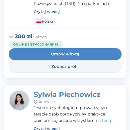
Rozwiązaniach (TSR). Na spotkaniach
pracuję w sposób dopasowany do Ciebie -
Czytaj więcej
nawet jeśli na starcie nie wiesz dokładnie,
Polski
czego potrzebujesz, odkrywamy to razem,
krok po kroku. Towarzyszę dorosłym oraz
młodzieży od 13. roku życia.
200 zł
od
/ wizyta
ONLINE I STACJONARNIE
Umów wizytę
Zobacz profil
Sylwia Piechowicz
Katowice
Jestem psychologiem prowadzącym
terapię osób dorosłych. W praktyce
opieram się przede wszystkim na
terapii
poznawczo-behawioralnej
(CBT), a także na
Czytaj więcej