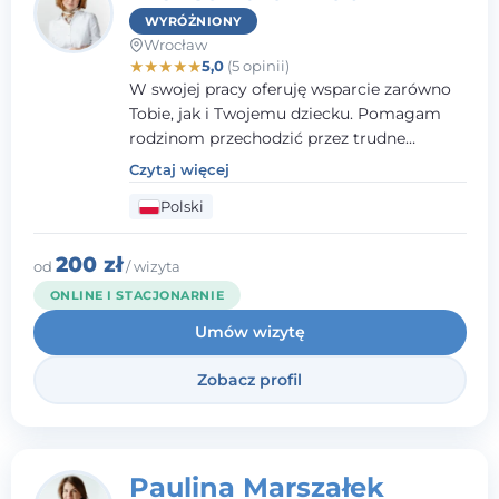
WYRÓŻNIONY
Wrocław
★
★
★
★
★
5,0
(5 opinii)
W swojej pracy oferuję wsparcie zarówno
Tobie, jak i Twojemu dziecku. Pomagam
rodzinom przechodzić przez trudne
momenty, opierając współpracę na
Czytaj więcej
wzajemnym zaufaniu i otwartej
Polski
komunikacji. Posiadam doświadczenie w
pracy z dziećmi i młodzieżą mierzącymi się
z różnorodnymi trudnościami
200 zł
od
/ wizyta
emocjonalnymi oraz rozwojowymi.
ONLINE I STACJONARNIE
Umów wizytę
Zobacz profil
Paulina Marszałek