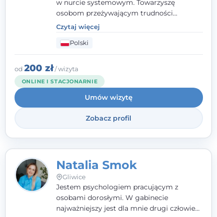
w nurcie systemowym. Towarzyszę
osobom przeżywającym trudności
emocjonalne, relacyjne albo znajdującym
Czytaj więcej
się w kryzysie. Liczy się dla mnie
Polski
autentyczna, oparta na zaufaniu relacja
oraz przestrzeń, w której każdy poczuje się
wysłuchany i potraktowany z szacunkiem.
200 zł
od
/ wizyta
ONLINE I STACJONARNIE
Umów wizytę
Zobacz profil
Natalia Smok
Gliwice
Jestem psychologiem pracującym z
osobami dorosłymi. W gabinecie
najważniejszy jest dla mnie drugi człowiek