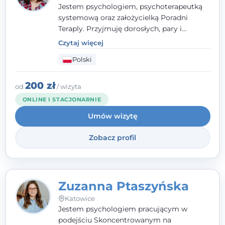
Jestem psychologiem, psychoterapeutką
systemową oraz założycielką Poradni
Teraply. Przyjmuję dorosłych, pary i
rodziny, dobierając metody do
Czytaj więcej
indywidualnych zasobów pacjenta. Wierzę
Polski
w drzemiące w Tobie zasoby, które
pozwolą Ci wyjść z kryzysu - a jeśli jeszcze
ich nie widzisz, pomogę Ci je odsłonić.
200 zł
od
/ wizyta
ONLINE I STACJONARNIE
Umów wizytę
Zobacz profil
Zuzanna Ptaszyńska
Katowice
Jestem psychologiem pracującym w
podejściu Skoncentrowanym na