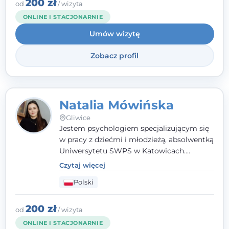
angielsku.
200 zł
od
/ wizyta
ONLINE I STACJONARNIE
Umów wizytę
Zobacz profil
Natalia Mówińska
Gliwice
Jestem psychologiem specjalizującym się
w pracy z dziećmi i młodzieżą, absolwentką
Uniwersytetu SWPS w Katowicach.
Prowadzę konsultacje oraz terapię
Czytaj więcej
nastawioną na potrzeby dziecka i jego
Polski
rodziny. Najważniejsze jest dla mnie
stworzenie bezpiecznego miejsca, w
którym dziecko czuje się zauważone i
200 zł
od
/ wizyta
zrozumiane.
ONLINE I STACJONARNIE