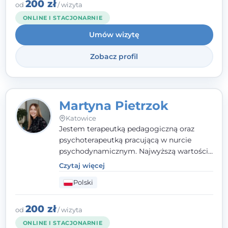
zaufania i wsparcia. Jeśli masz za sobą
200 zł
od
/ wizyta
trudny czas, jestem tutaj dla Ciebie.
ONLINE I STACJONARNIE
Umów wizytę
Zobacz profil
Martyna Pietrzok
Katowice
Jestem terapeutką pedagogiczną oraz
psychoterapeutką pracującą w nurcie
psychodynamicznym. Najwyższą wartością
jest dla mnie bliska, pełna zrozumienia i
Czytaj więcej
zaangażowania relacja z pacjentem. To
Polski
właśnie ta oparta na zaufaniu więź staje się
przestrzenią, w której można dotrzeć do
źródła trudności i spojrzeć na nie inaczej
200 zł
od
/ wizyta
niż dotąd.
ONLINE I STACJONARNIE