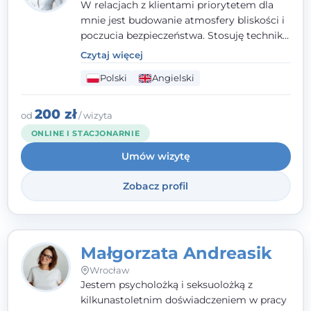
W relacjach z klientami priorytetem dla
mnie jest budowanie atmosfery bliskości i
poczucia bezpieczeństwa. Stosuję techniki
poznawczo-behawioralne oraz metody,
Czytaj więcej
które koncentrują się na rozwiązaniach
Polski
Angielski
(TSR). Te polegają na osiąganiu
zamierzonych celów (doprowadzeniu do
rozwiązania trudnych sytuacji) poprzez
200 zł
od
/ wizyta
identyfikowanie i wzmacnianie zasobów
ONLINE I STACJONARNIE
oraz mocnych stron klienta. W swojej
Umów wizytę
pracy korzystam także z metod dialogu
motywacyjnego i treningu uważności.
Zobacz profil
Małgorzata Andreasik
Wrocław
Jestem psycholożką i seksuolożką z
kilkunastoletnim doświadczeniem w pracy