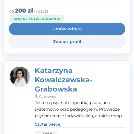
to wspólne działanie - razem tworzymy
zespół, który szuka rozwiązań.
200 zł
od
/ wizyta
ONLINE I STACJONARNIE
Umów wizytę
Zobacz profil
Katarzyna
Kowalczewska-
Grabowska
Katowice
Jestem psychoterapeutką pracującą
systemowo oraz pedagogiem. Prowadzę
psychoterapię indywidualną, a także terapię
par, małżeństw i rodzin. Patrzę na
Czytaj więcej
człowieka całościowo - w kontekście jego