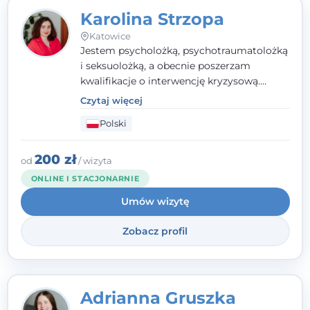
Karolina Strzopa
Katowice
Jestem psycholożką, psychotraumatolożką
i seksuolożką, a obecnie poszerzam
kwalifikacje o interwencję kryzysową.
Pracuję w nurcie terapii trzeciej fali, łącząc
Czytaj więcej
metody o potwierdzonej skuteczności.
Polski
Towarzyszę młodzieży, dorosłym i parom w
radzeniu sobie z bolesnymi
doświadczeniami tak, by mogli żyć pełniej.
200 zł
od
/ wizyta
ONLINE I STACJONARNIE
Umów wizytę
Zobacz profil
Adrianna Gruszka