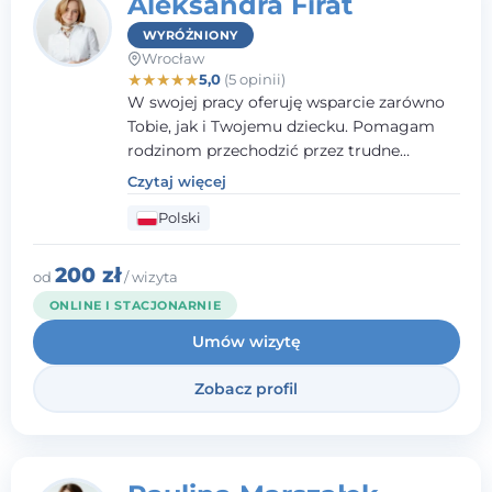
Aleksandra Firat
WYRÓŻNIONY
Wrocław
★
★
★
★
★
5,0
(5 opinii)
W swojej pracy oferuję wsparcie zarówno
Tobie, jak i Twojemu dziecku. Pomagam
rodzinom przechodzić przez trudne
momenty, opierając współpracę na
Czytaj więcej
wzajemnym zaufaniu i otwartej
Polski
komunikacji. Posiadam doświadczenie w
pracy z dziećmi i młodzieżą mierzącymi się
z różnorodnymi trudnościami
200 zł
od
/ wizyta
emocjonalnymi oraz rozwojowymi.
ONLINE I STACJONARNIE
Umów wizytę
Zobacz profil