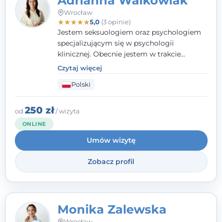
Adrianna Walkowiak
Wrocław
★
★
★
★
★
5,0
(3 opinie)
Jestem seksuologiem oraz psychologiem
specjalizującym się w psychologii
klinicznej. Obecnie jestem w trakcie
szkolenia na psychoterapeutę
Czytaj więcej
systemowego. Posiadam status członka
Polski
nadzwyczajnego Wielkopolskiego
Towarzystwa Terapii Systemowej oraz
należę do Polskiego Towarzystwa
250 zł
od
/ wizyta
Psychiatrycznego. W mojej pracy na
ONLINE
pierwszym miejscu stawiam budowanie
Umów wizytę
atmosfery bezpieczeństwa i zrozumienia w
relacjach z Klientami. Istotna dla nie jest
Zobacz profil
również koncentracja na dostępnych
zasobach.
Monika Zalewska
Wrocław