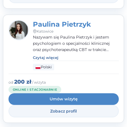
Paulina Pietrzyk
Katowice
Nazywam się Paulina Pietrzyk i jestem
psychologiem o specjalności klinicznej
oraz psychoterapeutką CBT w trakcie
szkolenia. Pracuję z dorosłymi, którzy
Czytaj więcej
szukają wsparcia w trudnych momentach -
Polski
w obliczu lęku, przewlekłego stresu,
natłoku myśli, obniżonego nastroju,
wypalenia czy kryzysu, a także po prostu
200 zł
od
/ wizyta
chcą lepiej poznać siebie.
ONLINE I STACJONARNIE
Umów wizytę
Zobacz profil