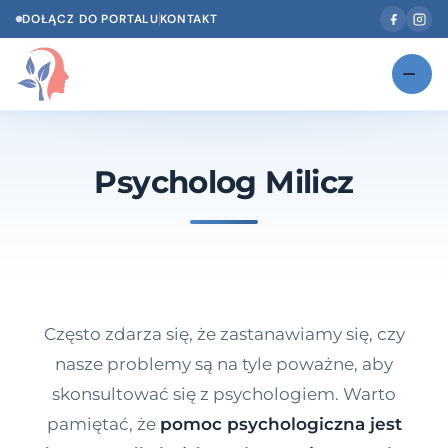
DOŁĄCZ DO PORTALU
KONTAKT
Znajdź swojego specjalistę
NOWOŚĆ
Psycholog Milicz
Gabinety
NOWOŚĆ
Według specjalizacji
Psycholog w Twoim języku
Diagnozy psychologiczne
Często zdarza się, że zastanawiamy się, czy
Testy psychologiczne
nasze problemy są na tyle poważne, aby
skonsultować się z psychologiem. Warto
Dawka wiedzy
pamiętać, że
pomoc psychologiczna jest
Dla specjalistów