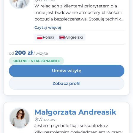
W relacjach z klientami priorytetem dla
mnie jest budowanie atmosfery bliskości i
poczucia bezpieczeństwa. Stosuję techniki
poznawczo-behawioralne oraz metody,
Czytaj więcej
które koncentrują się na rozwiązaniach
Polski
Angielski
(TSR). Te polegają na osiąganiu
zamierzonych celów (doprowadzeniu do
rozwiązania trudnych sytuacji) poprzez
200 zł
od
/ wizyta
identyfikowanie i wzmacnianie zasobów
ONLINE I STACJONARNIE
oraz mocnych stron klienta. W swojej
Umów wizytę
pracy korzystam także z metod dialogu
motywacyjnego i treningu uważności.
Zobacz profil
Małgorzata Andreasik
Wrocław
Jestem psycholożką i seksuolożką z
kilkunastoletnim doświadczeniem w pracy