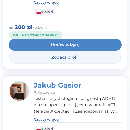
poznawczo-behawioralnej (CBT), a także na
Czytaj więcej
podejściu skoncentrowanym na
Polski
rozwiązaniach (TSR) oraz Racjonalnej
Terapii Zachowania (RTZ). Dużą wagę
przykładam do relacji opartej na empatii,
200 zł
od
/ wizyta
poczuciu bezpieczeństwa i wzajemnym
ONLINE I STACJONARNIE
zrozumieniu.
Umów wizytę
Zobacz profil
Jakub Gąsior
Katowice
Jestem psychologiem, diagnostą ADHD
oraz terapeutą pracującym w nurcie ACT
(Terapia Akceptacji i Zaangażowania). W
kontakcie z pacjentem najważniejsze są dla
Czytaj więcej
mnie serdeczność, zrozumienie i atmosfera
Polski