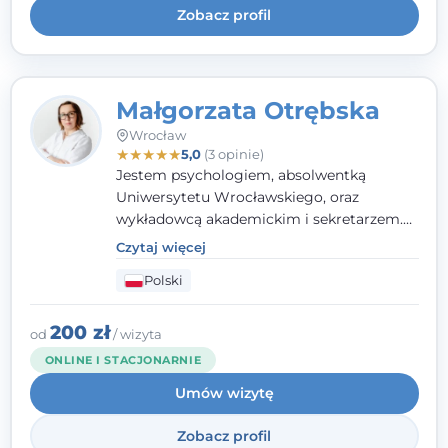
Zobacz profil
Małgorzata Otrębska
Wrocław
★
★
★
★
★
5,0
(3 opinie)
Jestem psychologiem, absolwentką
Uniwersytetu Wrocławskiego, oraz
wykładowcą akademickim i sekretarzem.
Dodatkowo mam kwalifikacje mediatora,
Czytaj więcej
specjalizując się w sprawach rodzinnych,
Polski
cywilnych oraz karnych.
200 zł
od
/ wizyta
ONLINE I STACJONARNIE
Umów wizytę
Zobacz profil