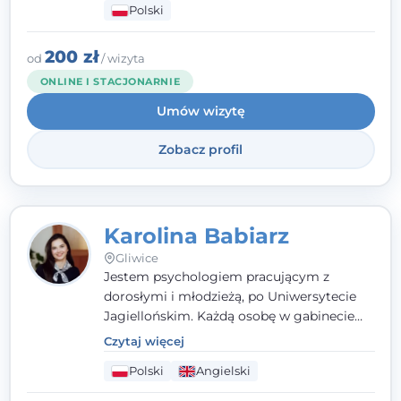
Polski
psychologiczną w kryzysie, przewlekłym
stresie czy obniżonym nastroju. Każde
spotkanie traktuję z szacunkiem,
200 zł
od
/ wizyta
uważnością i w atmosferze zaufania.
ONLINE I STACJONARNIE
Umów wizytę
Zobacz profil
Karolina Babiarz
Gliwice
Jestem psychologiem pracującym z
dorosłymi i młodzieżą, po Uniwersytecie
Jagiellońskim. Każdą osobę w gabinecie
traktuję jak osobną historię, którą poznaję,
Czytaj więcej
budując relację opartą na zaufaniu i
Polski
Angielski
empatii. Przyjmuję w Poradni Teraply.pl w
Gliwicach oraz online, po polsku i po