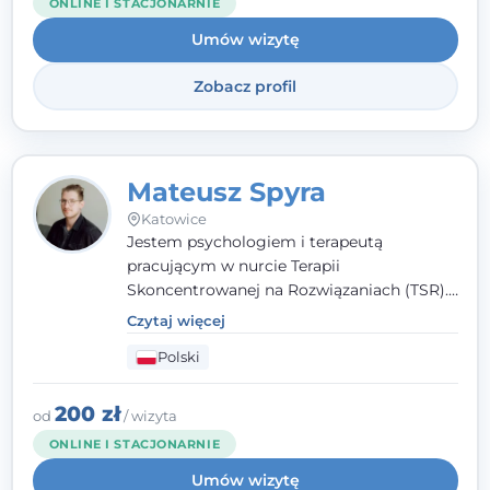
ONLINE I STACJONARNIE
Umów wizytę
Zobacz profil
Mateusz Spyra
Katowice
Jestem psychologiem i terapeutą
pracującym w nurcie Terapii
Skoncentrowanej na Rozwiązaniach (TSR).
Towarzyszę młodzieży i dorosłym z
Czytaj więcej
empatią, zrozumieniem i bez oceniania.
Polski
Daję przestrzeń do bycia sobą, bo wiem, że
w każdym człowieku jest coś wyjątkowego.
200 zł
od
/ wizyta
ONLINE I STACJONARNIE
Umów wizytę