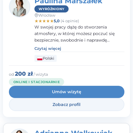
Paulina Marszałek
WYRÓŻNIONY
Wrocław
★
★
★
★
★
5,0
(4 opinie)
W swojej pracy dążę do stworzenia
atmosfery, w której możesz poczuć się
bezpiecznie, swobodnie i naprawdę
wysłuchany(-a). Zależy mi na
Czytaj więcej
towarzyszeniu Ci w drodze do większego
Polski
dobrostanu, lepszego poznania siebie oraz
budowania wartościowych i
satysfakcjonujących relacji - zarówno z
200 zł
od
/ wizyta
innymi, jak i z samym sobą. Możliwość
ONLINE I STACJONARNIE
bycia częścią tego procesu traktuję jako
Umów wizytę
duże wyróżnienie.
Zobacz profil