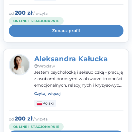
uważnością, empatią i głębokim
szacunkiem dla indywidualnej historii
200 zł
od
/ wizyta
każdego człowieka. Jestem w trakcie
ONLINE I STACJONARNIE
czteroletniej szkoły psychoterapii
Zobacz profil
poznawczo-behawioralnej
rekomendowanej przez PTTPB.
Aleksandra Kałucka
Wrocław
Jestem psycholożką i seksuolożką - pracuję
z osobami dorosłymi w obszarze trudności
emocjonalnych, relacyjnych i kryzysowych,
w tym z osobami po doświadczeniach
Czytaj więcej
przemocy. Ukończyłam psychologię
Polski
kliniczną oraz studia podyplomowe z
interwencji kryzysowej i seksuologii
klinicznej na SWPS we Wrocławiu. W pracy
200 zł
od
/ wizyta
kieruję się empatią, etyką zawodową i
ONLINE I STACJONARNIE
uważnością na potrzeby klienta.