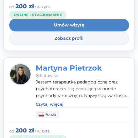
zaufania i wsparcia. Jeśli masz za sobą
200 zł
od
/ wizyta
trudny czas, jestem tutaj dla Ciebie.
ONLINE I STACJONARNIE
Umów wizytę
Zobacz profil
Martyna Pietrzok
Katowice
Jestem terapeutką pedagogiczną oraz
psychoterapeutką pracującą w nurcie
psychodynamicznym. Najwyższą wartością
jest dla mnie bliska, pełna zrozumienia i
Czytaj więcej
zaangażowania relacja z pacjentem. To
Polski
właśnie ta oparta na zaufaniu więź staje się
przestrzenią, w której można dotrzeć do
źródła trudności i spojrzeć na nie inaczej
200 zł
od
/ wizyta
niż dotąd.