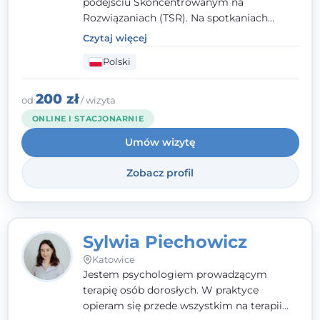
podejściu Skoncentrowanym na
Rozwiązaniach (TSR). Na spotkaniach
pracuję w sposób dopasowany do Ciebie -
Czytaj więcej
nawet jeśli na starcie nie wiesz dokładnie,
Polski
czego potrzebujesz, odkrywamy to razem,
krok po kroku. Towarzyszę dorosłym oraz
młodzieży od 13. roku życia.
200 zł
od
/ wizyta
ONLINE I STACJONARNIE
Umów wizytę
Zobacz profil
Sylwia Piechowicz
Katowice
Jestem psychologiem prowadzącym
terapię osób dorosłych. W praktyce
opieram się przede wszystkim na terapii