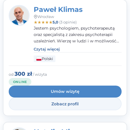
Paweł Klimas
Wrocław
★
★
★
★
★
5,0
(3 opinie)
Jestem psychologiem, psychoterapeutą
oraz specjalistą z zakresu psychoterapii
uzależnień. Wierzę w ludzi i w możliwość
wprowadzenia zmian w ich życiu. Bardzo
Czytaj więcej
często przekonuje się o tym, że każdy z nas,
Polski
w tym Ty i ja, ma wpływ na swoje
szczęście. Należy uwierzyć w siebie i działać
w obranym kierunku.
300 zł
od
/ wizyta
ONLINE
Umów wizytę
Zobacz profil