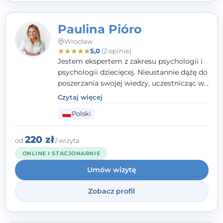
Paulina Pióro
Wrocław
★
★
★
★
★
5,0
(2 opinie)
Jestem ekspertem z zakresu psychologii i
psychologii dziecięcej. Nieustannie dążę do
poszerzania swojej wiedzy, uczestnicząc w
różnorodnych szkoleniach. Pracując z
Czytaj więcej
dziećmi, młodzieżą i młodymi dorosłymi
Polski
niezwykle ważne jest dla mnie poczucie
bezpieczeństwa, zrozumienia oraz wolności
w wyrażaniu swojego zdania. Kieruję się
220 zł
od
/ wizyta
etyką zawodową, wierząc, że każdy
ONLINE I STACJONARNIE
człowiek powinien otrzymać wsparcie i
Umów wizytę
pomoc, by poradzić sobie ze swoimi
problemami.
Zobacz profil