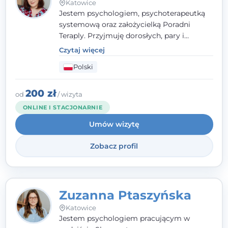
Katowice
Jestem psychologiem, psychoterapeutką
systemową oraz założycielką Poradni
Teraply. Przyjmuję dorosłych, pary i
rodziny, dobierając metody do
Czytaj więcej
indywidualnych zasobów pacjenta. Wierzę
Polski
w drzemiące w Tobie zasoby, które
pozwolą Ci wyjść z kryzysu - a jeśli jeszcze
ich nie widzisz, pomogę Ci je odsłonić.
200 zł
od
/ wizyta
ONLINE I STACJONARNIE
Umów wizytę
Zobacz profil
Zuzanna Ptaszyńska
Katowice
Jestem psychologiem pracującym w