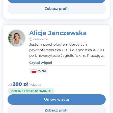
Zobacz profil
Alicja Janczewska
Katowice
Jestem psychologiem dorosłych,
psychoterapeutką CBT i diagnostką ADHD
po Uniwersytecie Jagiellońskim. Pracuję z
dorosłymi, młodzieżą i dziećmi, opierając
Czytaj więcej
pomoc na zrozumieniu indywidualnych
Polski
potrzeb i więzi zbudowanej na zaufaniu.
Terapia to dla mnie bezpieczne miejsce, w
którym poczujesz się wysłuchany i
200 zł
od
/ wizyta
zrozumiany.
ONLINE I STACJONARNIE
Umów wizytę
Zobacz profil