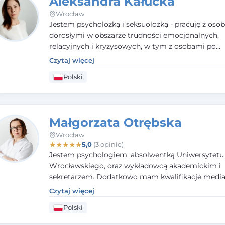
Aleksandra Kałucka
Wrocław
Jestem psycholożką i seksuolożką - pracuję z oso
dorosłymi w obszarze trudności emocjonalnych,
relacyjnych i kryzysowych, w tym z osobami po
doświadczeniach przemocy. Ukończyłam psychol
Czytaj więcej
kliniczną oraz studia podyplomowe z interwencji 
Polski
i seksuologii klinicznej na SWPS we Wrocławiu. W
kieruję się empatią, etyką zawodową i uważnością
potrzeby klienta.
Małgorzata Otrębska
Wrocław
★
★
★
★
★
5,0
(3 opinie)
Jestem psychologiem, absolwentką Uniwersytetu
Wrocławskiego, oraz wykładowcą akademickim i
sekretarzem. Dodatkowo mam kwalifikacje media
specjalizując się w sprawach rodzinnych, cywilnyc
Czytaj więcej
karnych.
Polski