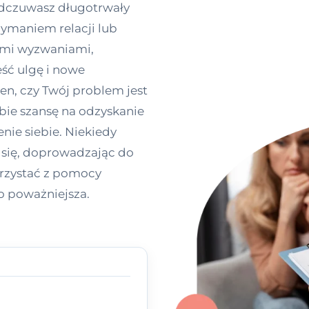
odczuwasz długotrwały
zymaniem relacji lub
ymi wyzwaniami,
ść ulgę i nowe
ien, czy Twój problem jest
bie szansę na odzyskanie
nie siebie. Niekiedy
się, doprowadzając do
orzystać z pomocy
o poważniejsza.