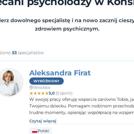
ecani psycholodzy w Końs
erz dowolnego specjalistę i na nowo zacznij cieszy
zdrowiem psychicznym.
ziono
53
specjalistów
Aleksandra Firat
WYRÓŻNIONY
Wrocław
★
★
★
★
★
5,0
(5 opinii)
W swojej pracy oferuję wsparcie zarówno Tobie, ja
Twojemu dziecku. Pomagam rodzinom przechodzi
trudne momenty, opierając współpracę na wzaj
zaufaniu i otwartej komunikacji. Posiadam doświ
Czytaj więcej
pracy z dziećmi i młodzieżą mierzącymi się z róż
Polski
trudnościami emocjonalnymi oraz rozwojowymi.