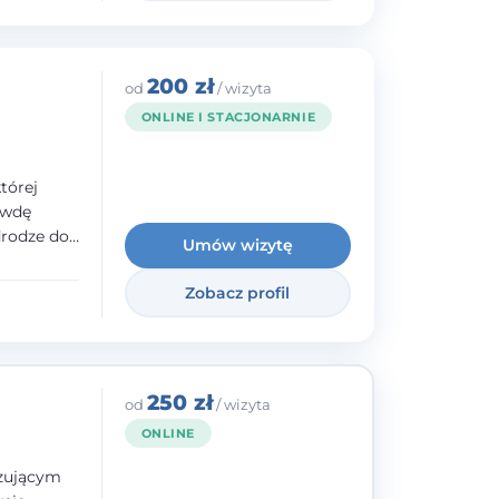
200 zł
od
/ wizyta
ONLINE I STACJONARNIE
tórej
awdę
drodze do
Umów wizytę
raz
lacji -
Zobacz profil
bycia
ie.
250 zł
od
/ wizyta
ONLINE
izującym