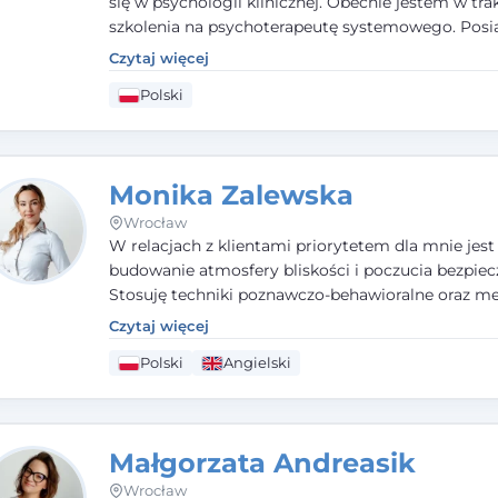
się w psychologii klinicznej. Obecnie jestem w tra
szkolenia na psychoterapeutę systemowego. Pos
status członka nadzwyczajnego Wielkopolskiego
Czytaj więcej
Towarzystwa Terapii Systemowej oraz należę do P
Polski
Towarzystwa Psychiatrycznego. W mojej pracy na
pierwszym miejscu stawiam budowanie atmosfer
bezpieczeństwa i zrozumienia w relacjach z Klient
Istotna dla nie jest również koncentracja na dost
Monika Zalewska
zasobach.
Wrocław
W relacjach z klientami priorytetem dla mnie jest
budowanie atmosfery bliskości i poczucia bezpiec
Stosuję techniki poznawczo-behawioralne oraz me
które koncentrują się na rozwiązaniach (TSR). Te p
Czytaj więcej
osiąganiu zamierzonych celów (doprowadzeniu d
Polski
Angielski
rozwiązania trudnych sytuacji) poprzez identyfiko
wzmacnianie zasobów oraz mocnych stron klient
swojej pracy korzystam także z metod dialogu
motywacyjnego i treningu uważności.
Małgorzata Andreasik
Wrocław