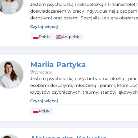
Jestem psycholożką i seksuolożką z kilkunastolet
doświadczeniem w pracy indywidualnej z osobam
dorosłymi oraz parami. Specjalizuję się w obszarz
seksualnego, żałoby, kryzysów życiowych i wypale
Czytaj więcej
zawodowego. Pracuję w języku polskim i angielsk
Polski
Angielski
podejściu humanistycznym, opartym na partnerst
podmiotowości klienta.
Mariia Partyka
Wrocław
Jestem psycholożką i psychotraumatolożką - prac
osobami dorosłymi, młodzieżą i parami, które doś
kryzysów psychicznych, traumy, stanów lękowych 
trudności relacyjnych. W pracy kieruję się uważnoś
Czytaj więcej
empatią i głębokim szacunkiem dla indywidualnej 
Polski
każdego człowieka. Jestem w trakcie czteroletniej
psychoterapii poznawczo-behawioralnej rekomen
przez PTTPB.