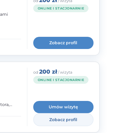
200 zł
od
/ wizyta
ONLINE I STACJONARNIE
bami
ogię
kryzysowej
Zobacz profil
 pracy
 na
200 zł
od
/ wizyta
ONLINE I STACJONARNIE
tora,
Umów wizytę
h oraz
Zobacz profil