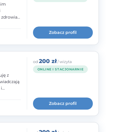
nim
i
e zdrowia
nia
im, w
Zobacz profil
wie i
200 zł
od
/ wizyta
ONLINE I STACJONARNIE
uję z
wiadczają
i
cią,
historii
Zobacz profil
 szkoły
dowanej