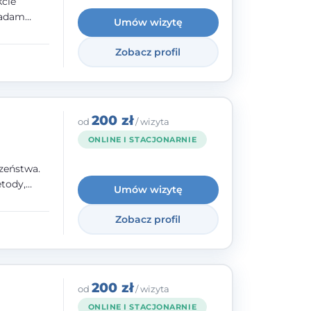
kcie
iadam
Umów wizytę
olskiego
Zobacz profil
y
ami.
ępnych
200 zł
od
/ wizyta
ONLINE I STACJONARNIE
zeństwa.
tody,
Umów wizytę
olegają na
o
Zobacz profil
wanie i
a. W
200 zł
od
/ wizyta
ONLINE I STACJONARNIE