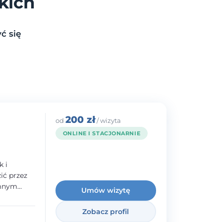
kich
ć się
200 zł
od
/ wizyta
ONLINE I STACJONARNIE
k i
ć przez
emnym
Umów wizytę
adczenie w
norodnymi
Zobacz profil