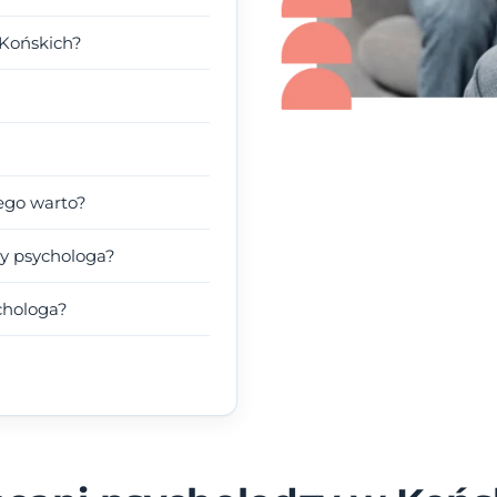
 Końskich?
ego warto?
y psychologa?
chologa?