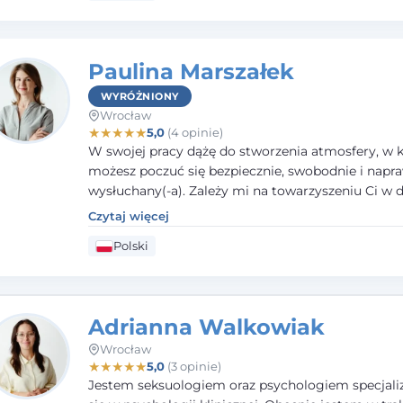
Paulina Marszałek
WYRÓŻNIONY
Wrocław
★
★
★
★
★
5,0
(4 opinie)
W swojej pracy dążę do stworzenia atmosfery, w k
możesz poczuć się bezpiecznie, swobodnie i napr
wysłuchany(-a). Zależy mi na towarzyszeniu Ci w 
większego dobrostanu, lepszego poznania siebie o
Czytaj więcej
budowania wartościowych i satysfakcjonujących re
Polski
zarówno z innymi, jak i z samym sobą. Możliwość 
częścią tego procesu traktuję jako duże wyróżnien
Adrianna Walkowiak
Wrocław
★
★
★
★
★
5,0
(3 opinie)
Jestem seksuologiem oraz psychologiem specjal