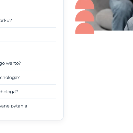
borku?
ego warto?
ychologa?
chologa?
wane pytania