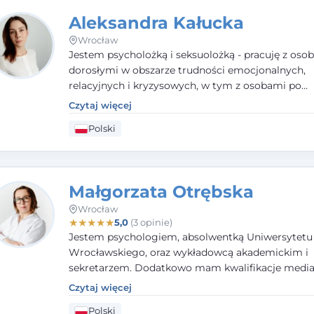
Aleksandra Kałucka
Wrocław
Jestem psycholożką i seksuolożką - pracuję z oso
dorosłymi w obszarze trudności emocjonalnych,
relacyjnych i kryzysowych, w tym z osobami po
doświadczeniach przemocy. Ukończyłam psychol
Czytaj więcej
kliniczną oraz studia podyplomowe z interwencji 
Polski
i seksuologii klinicznej na SWPS we Wrocławiu. W
kieruję się empatią, etyką zawodową i uważnością
potrzeby klienta.
Małgorzata Otrębska
Wrocław
★
★
★
★
★
5,0
(3 opinie)
Jestem psychologiem, absolwentką Uniwersytetu
Wrocławskiego, oraz wykładowcą akademickim i
sekretarzem. Dodatkowo mam kwalifikacje media
specjalizując się w sprawach rodzinnych, cywilnyc
Czytaj więcej
karnych.
Polski