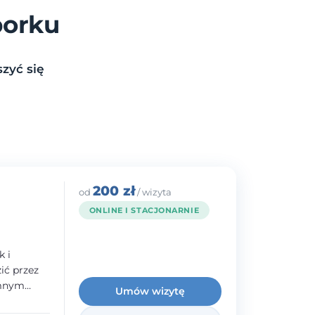
borku
zyć się
200 zł
od
/ wizyta
ONLINE I STACJONARNIE
k i
ć przez
emnym
Umów wizytę
adczenie w