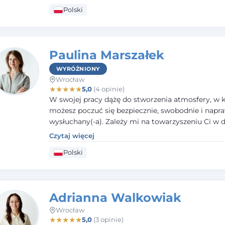
pracy z dziećmi i młodzieżą mierzącymi się z róż
Polski
trudnościami emocjonalnymi oraz rozwojowymi.
Paulina Marszałek
WYRÓŻNIONY
Wrocław
★
★
★
★
★
5,0
(4 opinie)
W swojej pracy dążę do stworzenia atmosfery, w k
możesz poczuć się bezpiecznie, swobodnie i napr
wysłuchany(-a). Zależy mi na towarzyszeniu Ci w 
większego dobrostanu, lepszego poznania siebie o
Czytaj więcej
budowania wartościowych i satysfakcjonujących re
Polski
zarówno z innymi, jak i z samym sobą. Możliwość 
częścią tego procesu traktuję jako duże wyróżnien
Adrianna Walkowiak
Wrocław
★
★
★
★
★
5,0
(3 opinie)