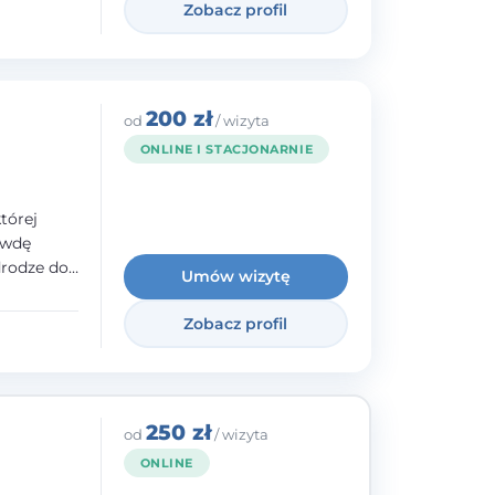
norodnymi
Zobacz profil
200 zł
od
/ wizyta
ONLINE I STACJONARNIE
tórej
awdę
drodze do
Umów wizytę
raz
lacji -
Zobacz profil
bycia
ie.
250 zł
od
/ wizyta
ONLINE