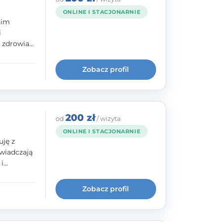
ONLINE I STACJONARNIE
nim
i
e zdrowia
nia
im, w
Zobacz profil
wie i
200 zł
od
/ wizyta
ONLINE I STACJONARNIE
uję z
wiadczają
i
cią,
historii
Zobacz profil
 szkoły
dowanej