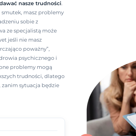
ydawać nasze trudności
.
k, smutek, masz problemy
adzeniu sobie z
a ze specjalistą może
et jeśli nie masz
arczająco poważny”,
zdrowia psychicznego i
robne problemy mogą
szych trudności, dlatego
 zanim sytuacja będzie