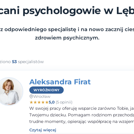
cani psychologowie w Lę
z odpowiedniego specjalistę i na nowo zacznij cies
zdrowiem psychicznym.
ziono
53
specjalistów
Aleksandra Firat
WYRÓŻNIONY
Wrocław
★
★
★
★
★
5,0
(5 opinii)
W swojej pracy oferuję wsparcie zarówno Tobie, ja
Twojemu dziecku. Pomagam rodzinom przechodzi
trudne momenty, opierając współpracę na wzaj
zaufaniu i otwartej komunikacji. Posiadam doświ
Czytaj więcej