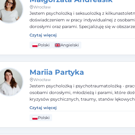
Wrocław
Jestem psycholożką i seksuolożką z kilkunastolet
doświadczeniem w pracy indywidualnej z osobam
dorosłymi oraz parami. Specjalizuję się w obszarz
seksualnego, żałoby, kryzysów życiowych i wypale
Czytaj więcej
zawodowego. Pracuję w języku polskim i angielsk
Polski
Angielski
podejściu humanistycznym, opartym na partnerst
podmiotowości klienta.
Mariia Partyka
Wrocław
Jestem psycholożką i psychotraumatolożką - prac
osobami dorosłymi, młodzieżą i parami, które doś
kryzysów psychicznych, traumy, stanów lękowych 
trudności relacyjnych. W pracy kieruję się uważnoś
Czytaj więcej
empatią i głębokim szacunkiem dla indywidualnej 
Polski
każdego człowieka. Jestem w trakcie czteroletniej
psychoterapii poznawczo-behawioralnej rekomen
przez PTTPB.