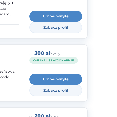
izującym
kcie
iadam
Umów wizytę
olskiego
Zobacz profil
y
ami.
ępnych
200 zł
od
/ wizyta
ONLINE I STACJONARNIE
zeństwa.
tody,
Umów wizytę
olegają na
o
Zobacz profil
wanie i
a. W
200 zł
od
/ wizyta