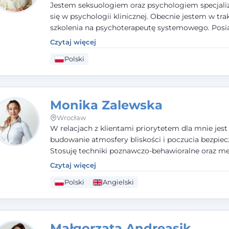
Jestem seksuologiem oraz psychologiem specjal
się w psychologii klinicznej. Obecnie jestem w tra
szkolenia na psychoterapeutę systemowego. Pos
status członka nadzwyczajnego Wielkopolskiego
Czytaj więcej
Towarzystwa Terapii Systemowej oraz należę do P
Polski
Towarzystwa Psychiatrycznego. W mojej pracy na
pierwszym miejscu stawiam budowanie atmosfer
bezpieczeństwa i zrozumienia w relacjach z Klient
Istotna dla nie jest również koncentracja na dost
Monika Zalewska
zasobach.
Wrocław
W relacjach z klientami priorytetem dla mnie jest
budowanie atmosfery bliskości i poczucia bezpiec
Stosuję techniki poznawczo-behawioralne oraz me
które koncentrują się na rozwiązaniach (TSR). Te p
Czytaj więcej
osiąganiu zamierzonych celów (doprowadzeniu d
Polski
Angielski
rozwiązania trudnych sytuacji) poprzez identyfiko
wzmacnianie zasobów oraz mocnych stron klient
swojej pracy korzystam także z metod dialogu
motywacyjnego i treningu uważności.
Małgorzata Andreasik