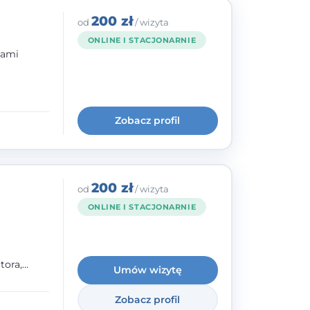
200 zł
od
/ wizyta
ONLINE I STACJONARNIE
bami
ogię
kryzysowej
Zobacz profil
 pracy
 na
200 zł
od
/ wizyta
ONLINE I STACJONARNIE
tora,
Umów wizytę
h oraz
Zobacz profil