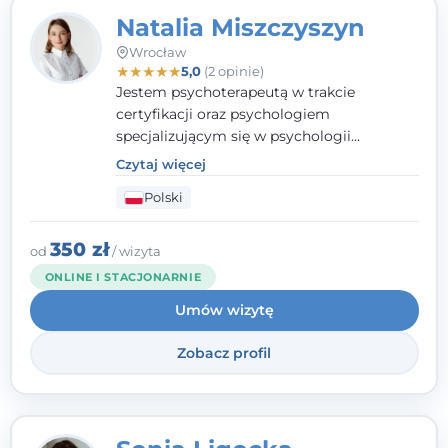
Natalia Miszczyszyn
Wrocław
★
★
★
★
★
5,0
(2 opinie)
Jestem psychoterapeutą w trakcie
certyfikacji oraz psychologiem
specjalizującym się w psychologii
klinicznej. Ukończyłam również studia
Czytaj więcej
podyplomowe z Praktycznej Diagnozy
Polski
Psychologicznej. Aktywnie uczestniczę w
działalności Polskiego Towarzystwa
Psychiatrycznego oraz Polskiego
350 zł
od
/ wizyta
Towarzystwa Psychologicznego, a także
ONLINE I STACJONARNIE
jestem członkiem nadzwyczajnym
Umów wizytę
Wielkopolskiego Towarzystwa Terapii
Systemowej.
Zobacz profil