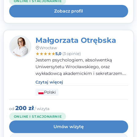
ONLINE I STACJONARNIE
uważnością na potrzeby klienta.
Zobacz profil
Małgorzata Otrębska
Wrocław
★
★
★
★
★
5,0
(3 opinie)
Jestem psychologiem, absolwentką
Uniwersytetu Wrocławskiego, oraz
wykładowcą akademickim i sekretarzem.
Dodatkowo mam kwalifikacje mediatora,
Czytaj więcej
specjalizując się w sprawach rodzinnych,
Polski
cywilnych oraz karnych.
200 zł
od
/ wizyta
ONLINE I STACJONARNIE
Umów wizytę