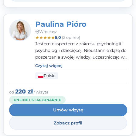
Paulina Pióro
Wrocław
★
★
★
★
★
5,0
(2 opinie)
Jestem ekspertem z zakresu psychologii i
psychologii dziecięcej. Nieustannie dążę do
poszerzania swojej wiedzy, uczestnicząc w
różnorodnych szkoleniach. Pracując z
Czytaj więcej
dziećmi, młodzieżą i młodymi dorosłymi
Polski
niezwykle ważne jest dla mnie poczucie
bezpieczeństwa, zrozumienia oraz wolności
w wyrażaniu swojego zdania. Kieruję się
220 zł
od
/ wizyta
etyką zawodową, wierząc, że każdy
ONLINE I STACJONARNIE
człowiek powinien otrzymać wsparcie i
Umów wizytę
pomoc, by poradzić sobie ze swoimi
problemami.
Zobacz profil