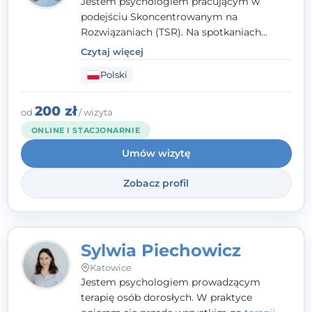
Jestem psychologiem pracującym w
podejściu Skoncentrowanym na
Rozwiązaniach (TSR). Na spotkaniach
pracuję w sposób dopasowany do Ciebie -
Czytaj więcej
nawet jeśli na starcie nie wiesz dokładnie,
Polski
czego potrzebujesz, odkrywamy to razem,
krok po kroku. Towarzyszę dorosłym oraz
młodzieży od 13. roku życia.
200 zł
od
/ wizyta
ONLINE I STACJONARNIE
Umów wizytę
Zobacz profil
Sylwia Piechowicz
Katowice
Jestem psychologiem prowadzącym
terapię osób dorosłych. W praktyce