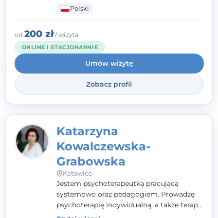
mnie serdeczność, zrozumienie i atmosfera
Polski
pełna ciepła. Wierzę, że skuteczna terapia
to wspólne działanie - razem tworzymy
zespół, który szuka rozwiązań.
200 zł
od
/ wizyta
ONLINE I STACJONARNIE
Umów wizytę
Zobacz profil
Katarzyna
Kowalczewska-
Grabowska
Katowice
Jestem psychoterapeutką pracującą
systemowo oraz pedagogiem. Prowadzę
psychoterapię indywidualną, a także terapię
par, małżeństw i rodzin. Patrzę na