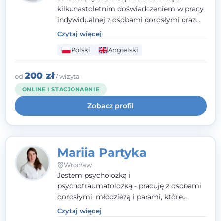
kilkunastoletnim doświadczeniem w pracy
indywidualnej z osobami dorosłymi oraz
parami. Specjalizuję się w obszarze zdrowia
Czytaj więcej
seksualnego, żałoby, kryzysów życiowych i
Polski
Angielski
wypalenia zawodowego. Pracuję w języku
polskim i angielskim, w podejściu
humanistycznym, opartym na
200 zł
od
/ wizyta
partnerstwie i podmiotowości klienta.
ONLINE I STACJONARNIE
Zobacz profil
Mariia Partyka
Wrocław
Jestem psycholożką i
psychotraumatolożką - pracuję z osobami
dorosłymi, młodzieżą i parami, które
doświadczają kryzysów psychicznych,
Czytaj więcej
traumy, stanów lękowych i trudności