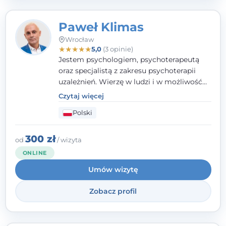
Paweł Klimas
Wrocław
★
★
★
★
★
5,0
(3 opinie)
Jestem psychologiem, psychoterapeutą
oraz specjalistą z zakresu psychoterapii
uzależnień. Wierzę w ludzi i w możliwość
wprowadzenia zmian w ich życiu. Bardzo
Czytaj więcej
często przekonuje się o tym, że każdy z nas,
Polski
w tym Ty i ja, ma wpływ na swoje
szczęście. Należy uwierzyć w siebie i działać
w obranym kierunku.
300 zł
od
/ wizyta
ONLINE
Umów wizytę
Zobacz profil