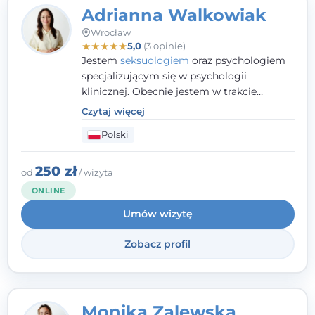
Adrianna Walkowiak
Wrocław
★
★
★
★
★
5,0
(3 opinie)
Jestem
seksuologiem
oraz psychologiem
specjalizującym się w psychologii
klinicznej. Obecnie jestem w trakcie
szkolenia na psychoterapeutę
Czytaj więcej
systemowego. Posiadam status członka
Polski
nadzwyczajnego Wielkopolskiego
Towarzystwa
Terapii Systemowej
oraz
należę do Polskiego Towarzystwa
250 zł
od
/ wizyta
Psychiatrycznego. W mojej pracy na
ONLINE
pierwszym miejscu stawiam budowanie
Umów wizytę
atmosfery bezpieczeństwa i zrozumienia w
relacjach z Klientami. Istotna dla nie jest
Zobacz profil
również koncentracja na dostępnych
zasobach.
Monika Zalewska