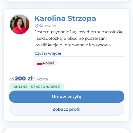
Karolina Strzopa
Katowice
Jestem psycholożką, psychotraumatolożką
i seksuolożką, a obecnie poszerzam
kwalifikacje o interwencję kryzysową.
Pracuję w nurcie terapii trzeciej fali, łącząc
Czytaj więcej
metody o potwierdzonej skuteczności.
Polski
Towarzyszę młodzieży, dorosłym i parom w
radzeniu sobie z bolesnymi
doświadczeniami tak, by mogli żyć pełniej.
200 zł
od
/ wizyta
ONLINE I STACJONARNIE
Umów wizytę
Zobacz profil