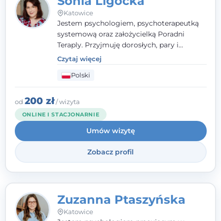
Sonia Ligocka
Katowice
Jestem psychologiem, psychoterapeutką
systemową oraz założycielką Poradni
Teraply. Przyjmuję dorosłych, pary i
rodziny, dobierając metody do
Czytaj więcej
indywidualnych zasobów pacjenta. Wierzę
Polski
w drzemiące w Tobie zasoby, które
pozwolą Ci wyjść z kryzysu - a jeśli jeszcze
ich nie widzisz, pomogę Ci je odsłonić.
200 zł
od
/ wizyta
ONLINE I STACJONARNIE
Umów wizytę
Zobacz profil
Zuzanna Ptaszyńska
Katowice