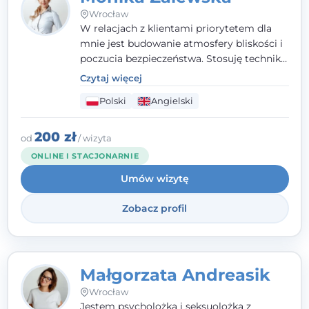
Wrocław
W relacjach z klientami priorytetem dla
mnie jest budowanie atmosfery bliskości i
poczucia bezpieczeństwa. Stosuję techniki
poznawczo-behawioralne oraz metody,
Czytaj więcej
które koncentrują się na rozwiązaniach
Polski
Angielski
(TSR). Te polegają na osiąganiu
zamierzonych celów (doprowadzeniu do
rozwiązania trudnych sytuacji) poprzez
200 zł
od
/ wizyta
identyfikowanie i wzmacnianie zasobów
ONLINE I STACJONARNIE
oraz mocnych stron klienta. W swojej
Umów wizytę
pracy korzystam także z metod dialogu
motywacyjnego i treningu uważności.
Zobacz profil
Małgorzata Andreasik
Wrocław
Jestem psycholożką i seksuolożką z