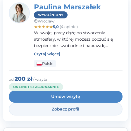
Paulina Marszałek
WYRÓŻNIONY
Wrocław
★
★
★
★
★
5,0
(4 opinie)
W swojej pracy dążę do stworzenia
atmosfery, w której możesz poczuć się
bezpiecznie, swobodnie i naprawdę
wysłuchany(-a). Zależy mi na
Czytaj więcej
towarzyszeniu Ci w drodze do większego
Polski
dobrostanu, lepszego poznania siebie oraz
budowania wartościowych i
satysfakcjonujących relacji - zarówno z
200 zł
od
/ wizyta
innymi, jak i z samym sobą. Możliwość
ONLINE I STACJONARNIE
bycia częścią tego procesu traktuję jako
Umów wizytę
duże wyróżnienie.
Zobacz profil