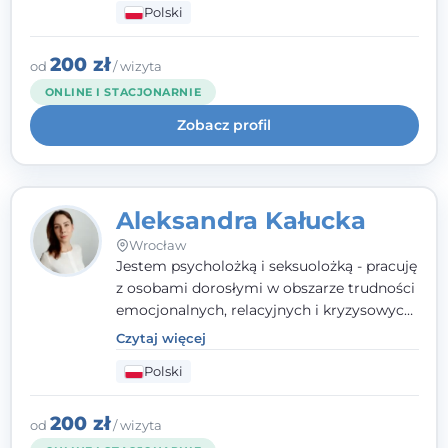
Polski
relacyjnych. W pracy kieruję się
uważnością, empatią i głębokim
szacunkiem dla indywidualnej historii
200 zł
od
/ wizyta
każdego człowieka. Jestem w trakcie
ONLINE I STACJONARNIE
czteroletniej szkoły psychoterapii
Zobacz profil
poznawczo-behawioralnej
rekomendowanej przez PTTPB.
Aleksandra Kałucka
Wrocław
Jestem psycholożką i seksuolożką - pracuję
z osobami dorosłymi w obszarze trudności
emocjonalnych, relacyjnych i kryzysowych,
w tym z osobami po doświadczeniach
Czytaj więcej
przemocy. Ukończyłam psychologię
Polski
kliniczną oraz studia podyplomowe z
interwencji kryzysowej i seksuologii
klinicznej na SWPS we Wrocławiu. W pracy
200 zł
od
/ wizyta
kieruję się empatią, etyką zawodową i