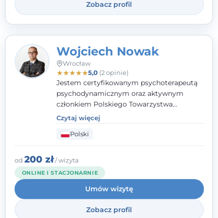
Zobacz profil
Wojciech Nowak
Wrocław
★
★
★
★
★
5,0
(2 opinie)
Jestem certyfikowanym psychoterapeutą
psychodynamicznym oraz aktywnym
członkiem Polskiego Towarzystwa
Psychoterapii Psychodynamicznej
. W
Czytaj więcej
mojej pracy zawodowej kładę duży nacisk
Polski
na uważne słuchanie Pacjenta. Interesuje
mnie szczególnie psychoterapia zaburzeń
osobowości, zaburzeń nerwicowych i
200 zł
od
/ wizyta
lękowych, a także zagadnienia związane z
ONLINE I STACJONARNIE
małżeństwem i rodziną, w tym problemy w
Umów wizytę
relacjach rodzinnych. Nie specjalizuję się w
uzależnieniach.
Zobacz profil