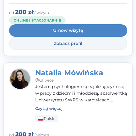
Gliwicach oraz online, po polsku i po
angielsku.
200 zł
od
/ wizyta
ONLINE I STACJONARNIE
Umów wizytę
Zobacz profil
Natalia Mówińska
Gliwice
Jestem psychologiem specjalizującym się
w pracy z dziećmi i młodzieżą, absolwentką
Uniwersytetu SWPS w Katowicach.
Prowadzę konsultacje oraz terapię
Czytaj więcej
nastawioną na potrzeby dziecka i jego
Polski
rodziny. Najważniejsze jest dla mnie
stworzenie bezpiecznego miejsca, w
którym dziecko czuje się zauważone i
200 zł
od
/ wizyta