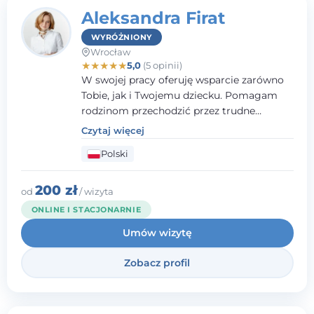
Aleksandra Firat
WYRÓŻNIONY
Wrocław
★
★
★
★
★
5,0
(5 opinii)
W swojej pracy oferuję wsparcie zarówno
Tobie, jak i Twojemu dziecku. Pomagam
rodzinom przechodzić przez trudne
momenty, opierając współpracę na
Czytaj więcej
wzajemnym zaufaniu i otwartej
Polski
komunikacji. Posiadam doświadczenie w
pracy z dziećmi i młodzieżą mierzącymi się
z różnorodnymi trudnościami
200 zł
od
/ wizyta
emocjonalnymi oraz rozwojowymi.
ONLINE I STACJONARNIE
Umów wizytę
Zobacz profil