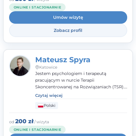
niż dotąd.
ONLINE I STACJONARNIE
Umów wizytę
Zobacz profil
Mateusz Spyra
Katowice
Jestem psychologiem i terapeutą
pracującym w nurcie Terapii
Skoncentrowanej na Rozwiązaniach (TSR).
Towarzyszę młodzieży i dorosłym z
Czytaj więcej
empatią, zrozumieniem i bez oceniania.
Polski
Daję przestrzeń do bycia sobą, bo wiem, że
w każdym człowieku jest coś wyjątkowego.
200 zł
od
/ wizyta
ONLINE I STACJONARNIE