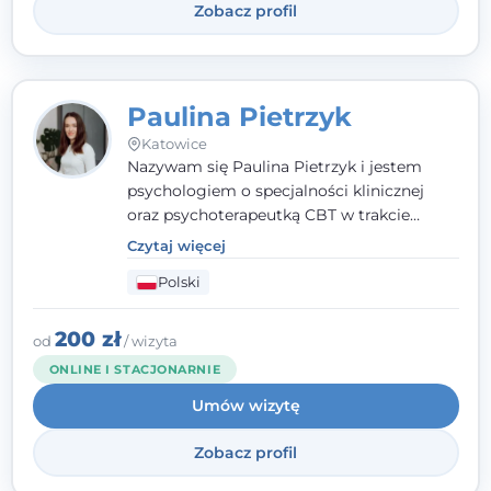
Zobacz profil
Paulina Pietrzyk
Katowice
Nazywam się Paulina Pietrzyk i jestem
psychologiem o specjalności klinicznej
oraz psychoterapeutką CBT w trakcie
szkolenia. Pracuję z dorosłymi, którzy
Czytaj więcej
szukają wsparcia w trudnych momentach -
Polski
w obliczu lęku, przewlekłego stresu,
natłoku myśli, obniżonego nastroju,
wypalenia czy kryzysu, a także po prostu
200 zł
od
/ wizyta
chcą lepiej poznać siebie.
ONLINE I STACJONARNIE
Umów wizytę
Zobacz profil