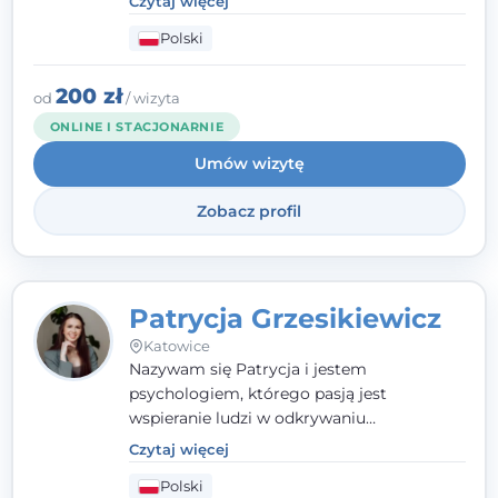
Czytaj więcej
człowieka całościowo - w kontekście jego
Polski
relacji z rodziną, pracą i otoczeniem - i
opieram współpracę na Twoich mocnych
stronach.
200 zł
od
/ wizyta
ONLINE I STACJONARNIE
Umów wizytę
Zobacz profil
Patrycja Grzesikiewicz
Katowice
Nazywam się Patrycja i jestem
psychologiem, którego pasją jest
wspieranie ludzi w odkrywaniu
wewnętrznej siły i radzeniu sobie z
Czytaj więcej
codziennymi trudnościami. Pracuję w
Polski
nurcie poznawczo-behawioralnym, oferując