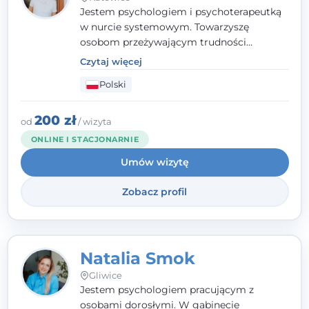
Jestem psychologiem i psychoterapeutką
w nurcie systemowym. Towarzyszę
osobom przeżywającym trudności
emocjonalne, relacyjne albo znajdującym
Czytaj więcej
się w kryzysie. Liczy się dla mnie
Polski
autentyczna, oparta na zaufaniu relacja
oraz przestrzeń, w której każdy poczuje się
wysłuchany i potraktowany z szacunkiem.
200 zł
od
/ wizyta
ONLINE I STACJONARNIE
Umów wizytę
Zobacz profil
Natalia Smok
Gliwice
Jestem psychologiem pracującym z
osobami dorosłymi. W gabinecie