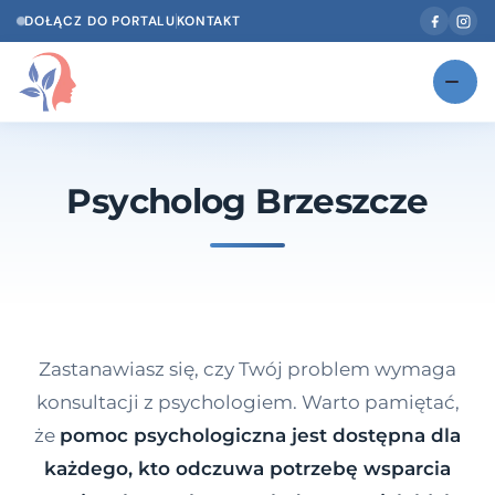
DOŁĄCZ DO PORTALU
KONTAKT
Znajdź swojego specjalistę
NOWOŚĆ
Psycholog Brzeszcze
Gabinety
NOWOŚĆ
Według specjalizacji
Psycholog w Twoim języku
Diagnozy psychologiczne
Zastanawiasz się, czy Twój problem wymaga
Testy psychologiczne
konsultacji z psychologiem. Warto pamiętać,
że
pomoc psychologiczna jest dostępna dla
Dawka wiedzy
każdego, kto odczuwa potrzebę wsparcia
Dla specjalistów