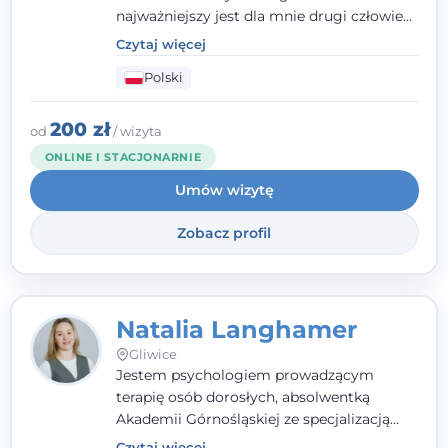
najważniejszy jest dla mnie drugi człowiek
- wierzę, że empatia, autentyczność i pełne
Czytaj więcej
zaangażowanie tworzą bezpieczną
Polski
przestrzeń, będącą podstawą pracy nad
zmianą. W praktyce korzystam m.in. z
narzędzi Racjonalnej Terapii Zachowania.
200 zł
od
/ wizyta
ONLINE I STACJONARNIE
Umów wizytę
Zobacz profil
Natalia Langhamer
Gliwice
Jestem psychologiem prowadzącym
terapię osób dorosłych, absolwentką
Akademii Górnośląskiej ze specjalizacją
kliniczną. Oferuję konsultacje
Czytaj więcej