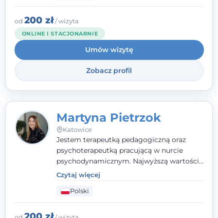
indywidualne podejście pełne empatii,
zaufania i wsparcia. Jeśli masz za sobą
200 zł
od
/ wizyta
trudny czas, jestem tutaj dla Ciebie.
ONLINE I STACJONARNIE
Umów wizytę
Zobacz profil
Martyna Pietrzok
Katowice
Jestem terapeutką pedagogiczną oraz
psychoterapeutką pracującą w nurcie
psychodynamicznym. Najwyższą wartością
jest dla mnie bliska, pełna zrozumienia i
Czytaj więcej
zaangażowania relacja z pacjentem. To
Polski
właśnie ta oparta na zaufaniu więź staje się
przestrzenią, w której można dotrzeć do
źródła trudności i spojrzeć na nie inaczej
200 zł
od
/ wizyta