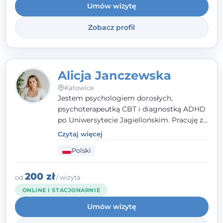
Umów wizytę
Zobacz profil
Alicja Janczewska
Katowice
Jestem psychologiem dorosłych,
psychoterapeutką CBT i diagnostką ADHD
po Uniwersytecie Jagiellońskim. Pracuję z
dorosłymi, młodzieżą i dziećmi, opierając
Czytaj więcej
pomoc na zrozumieniu indywidualnych
Polski
potrzeb i więzi zbudowanej na zaufaniu.
Terapia to dla mnie bezpieczne miejsce, w
którym poczujesz się wysłuchany i
200 zł
od
/ wizyta
zrozumiany.
ONLINE I STACJONARNIE
Umów wizytę