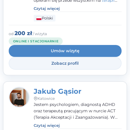
opieram się przede wszystkim na
terapii
poznawczo-behawioralnej
(CBT), a także na
Czytaj więcej
podejściu skoncentrowanym na
Polski
rozwiązaniach (TSR) oraz Racjonalnej
Terapii Zachowania (RTZ). Dużą wagę
przykładam do relacji opartej na empatii,
200 zł
od
/ wizyta
poczuciu bezpieczeństwa i wzajemnym
ONLINE I STACJONARNIE
zrozumieniu.
Umów wizytę
Zobacz profil
Jakub Gąsior
Katowice
Jestem psychologiem, diagnostą ADHD
oraz terapeutą pracującym w nurcie ACT
(Terapia Akceptacji i Zaangażowania). W
kontakcie z pacjentem najważniejsze są dla
Czytaj więcej