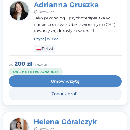
Adrianna Gruszka
Katowice
Jako psycholog i psychoterapeutka w
nurcie poznawczo-behawioralnym (CBT)
towarzyszę dorosłym w terapii
indywidualnej oraz nastolatkom od 15. roku
Czytaj więcej
życia. Zależy mi, by naprawdę usłyszeć, z
Polski
czym do mnie przychodzisz, i dobrać
sposób pracy do Ciebie - bez gotowych
schematów i bez oceniania.
200 zł
od
/ wizyta
ONLINE I STACJONARNIE
Umów wizytę
Zobacz profil
Helena Góralczyk
Katowice