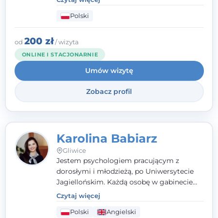
psychologiczne i pierwszą pomoc
Polski
psychologiczną w kryzysie, przewlekłym
stresie czy obniżonym nastroju. Każde
spotkanie traktuję z szacunkiem,
200 zł
od
/ wizyta
uważnością i w atmosferze zaufania.
ONLINE I STACJONARNIE
Umów wizytę
Zobacz profil
Karolina Babiarz
Gliwice
Jestem psychologiem pracującym z
dorosłymi i młodzieżą, po Uniwersytecie
Jagiellońskim. Każdą osobę w gabinecie
traktuję jak osobną historię, którą poznaję,
Czytaj więcej
budując relację opartą na zaufaniu i
Polski
Angielski
empatii. Przyjmuję w Poradni Teraply.pl w