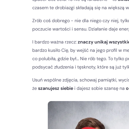
czasem te drobiazgi składają się na większą w
Zrób coś dobrego - nie dla niego czy niej, tylk
poczucie wartości i sensu. Działanie daje ene
I bardzo ważna rzecz:
znaczy unikaj wszystki
bardzo kusiło Cię, by wejść na jego profil w 
co polubiła, gdzie był… Nie rób tego. To tylko 
podsycać złudzenia i tęsknoty, które są już ty
Usuń wspólne zdjęcia, schowaj pamiątki, wycis
że
szanujesz siebie
i dajesz sobie szansę na
o