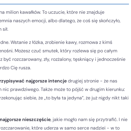
na milion kawałków. To uczucie, które nie znajduje
emnia naszych emocji, albo dlatego, że coś się skończyło,
 sił.
ne. Wstanie z łóżka, zrobienie kawy, rozmowa z kimś
zenośni. Możesz czuć smutek, który rozlewa się po całym
sz być rozczarowany, zły, rozżalony, tęskniący i jednocześnie
rdzo Cię rusza.
rzypisywać najgorsze intencje
drugiej stronie - że nas
tym nic prawdziwego. Także może to pójść w drugim kierunku:
ekonując siebie, że „to była ta jedyna”, że już nigdy nikt taki
najgorsze nieszczęście
, jakie mogło nam się przytrafić. I nie
rozczarowanie, które uderza w samo serce nadziei - w to