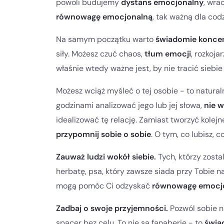
powoli budujemy
dystans emocjonalny
, wr
równowagę emocjonalną
, tak ważną dla co
Na samym początku warto
świadomie koncen
siły. Możesz czuć chaos,
tłum emocji
, rozkoja
właśnie wtedy ważne jest, by nie tracić siebie 
Możesz wciąż myśleć o tej osobie - to natura
godzinami analizować jego lub jej słowa,
nie 
idealizować tę relację. Zamiast tworzyć kolejn
przypomnij sobie o sobie
. O tym, co lubisz, c
Zauważ ludzi wokół siebie.
Tych, którzy zosta
herbatę, psa, który zawsze siada przy Tobie n
mogą pomóc Ci odzyskać
równowagę emocj
Zadbaj o swoje przyjemności.
Pozwól sobie na
spacer bez celu. To nie są fanaberie - to
świa