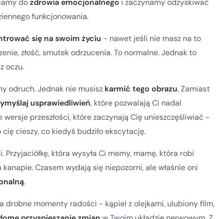
acamy do
zdrowia emocjonalnego
i zaczynamy odzyskiwać
dziennego funkcjonowania.
trować się na swoim życiu
- nawet jeśli nie masz na to
rzenie, złość, smutek odrzucenia. To normalne. Jednak to
z oczu.
lny odruch. Jednak nie musisz
karmić tego obrazu
. Zamiast
wymyślaj usprawiedliwień
, które pozwalają Ci nadal
e wersje przeszłości, które zaczynają Cię unieszczęśliwiać -
o cię cieszy, co kiedyś budziło ekscytację.
li. Przyjaciółkę, która wysyła Ci memy, mamę, która robi
a kanapie. Czasem wydają się niepozorni, ale właśnie oni
onalną
.
 drobne momenty radości - kąpiel z olejkami, ulubiony film,
dome przyspieszanie zmian
w Twoim układzie nerwowym. Z