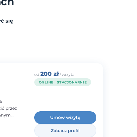
ach
ć się
200 zł
od
/ wizyta
ONLINE I STACJONARNIE
k i
ć przez
emnym
Umów wizytę
adczenie w
norodnymi
Zobacz profil