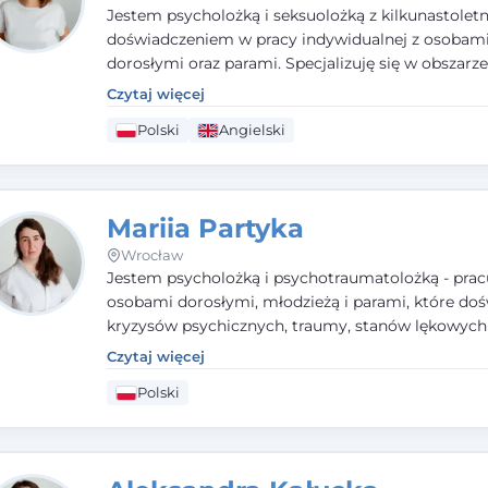
Jestem psycholożką i seksuolożką z kilkunastolet
doświadczeniem w pracy indywidualnej z osobam
dorosłymi oraz parami. Specjalizuję się w obszarz
seksualnego, żałoby, kryzysów życiowych i wypale
Czytaj więcej
zawodowego. Pracuję w języku polskim i angielsk
Polski
Angielski
podejściu humanistycznym, opartym na partnerst
podmiotowości klienta.
Mariia Partyka
Wrocław
Jestem psycholożką i psychotraumatolożką - prac
osobami dorosłymi, młodzieżą i parami, które doś
kryzysów psychicznych, traumy, stanów lękowych 
trudności relacyjnych. W pracy kieruję się uważnoś
Czytaj więcej
empatią i głębokim szacunkiem dla indywidualnej 
Polski
każdego człowieka. Jestem w trakcie czteroletniej
psychoterapii poznawczo-behawioralnej rekomen
przez PTTPB.