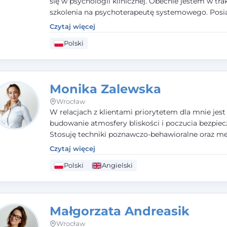
się w psychologii klinicznej. Obecnie jestem w tra
szkolenia na psychoterapeutę systemowego. Pos
status członka nadzwyczajnego Wielkopolskiego
Czytaj więcej
Towarzystwa Terapii Systemowej oraz należę do P
Polski
Towarzystwa Psychiatrycznego. W mojej pracy na
pierwszym miejscu stawiam budowanie atmosfer
bezpieczeństwa i zrozumienia w relacjach z Klient
Istotna dla nie jest również koncentracja na dost
Monika Zalewska
zasobach.
Wrocław
W relacjach z klientami priorytetem dla mnie jest
budowanie atmosfery bliskości i poczucia bezpiec
Stosuję techniki poznawczo-behawioralne oraz me
które koncentrują się na rozwiązaniach (TSR). Te p
Czytaj więcej
osiąganiu zamierzonych celów (doprowadzeniu d
Polski
Angielski
rozwiązania trudnych sytuacji) poprzez identyfiko
wzmacnianie zasobów oraz mocnych stron klient
swojej pracy korzystam także z metod dialogu
motywacyjnego i treningu uważności.
Małgorzata Andreasik
Wrocław