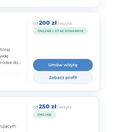
200 zł
od
/ wizyta
ONLINE I STACJONARNIE
tórej
awdę
drodze do
Umów wizytę
raz
lacji -
Zobacz profil
bycia
ie.
250 zł
od
/ wizyta
ONLINE
izującym