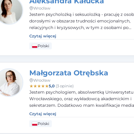
Aleksandra Kałucka
Wrocław
Jestem psycholożką i seksuolożką - pracuję z oso
dorosłymi w obszarze trudności emocjonalnych,
relacyjnych i kryzysowych, w tym z osobami po
doświadczeniach przemocy. Ukończyłam psychol
Czytaj więcej
kliniczną oraz studia podyplomowe z interwencji 
Polski
i seksuologii klinicznej na SWPS we Wrocławiu. W
kieruję się empatią, etyką zawodową i uważnością
potrzeby klienta.
Małgorzata Otrębska
Wrocław
★
★
★
★
★
5,0
(3 opinie)
Jestem psychologiem, absolwentką Uniwersytetu
Wrocławskiego, oraz wykładowcą akademickim i
sekretarzem. Dodatkowo mam kwalifikacje media
specjalizując się w sprawach rodzinnych, cywilnyc
Czytaj więcej
karnych.
Polski