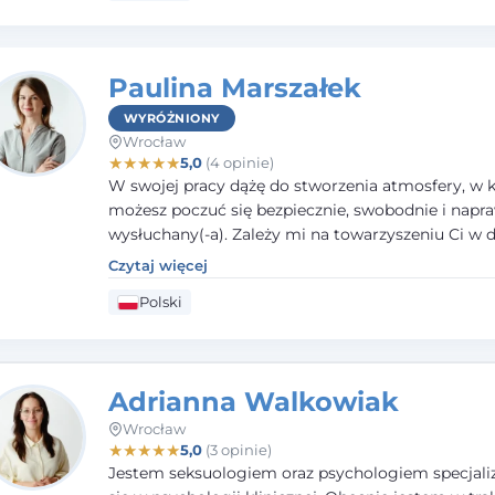
Paulina Marszałek
WYRÓŻNIONY
Wrocław
★
★
★
★
★
5,0
(4 opinie)
W swojej pracy dążę do stworzenia atmosfery, w k
możesz poczuć się bezpiecznie, swobodnie i napr
wysłuchany(-a). Zależy mi na towarzyszeniu Ci w 
większego dobrostanu, lepszego poznania siebie o
Czytaj więcej
budowania wartościowych i satysfakcjonujących re
Polski
zarówno z innymi, jak i z samym sobą. Możliwość 
częścią tego procesu traktuję jako duże wyróżnien
Adrianna Walkowiak
Wrocław
★
★
★
★
★
5,0
(3 opinie)
Jestem seksuologiem oraz psychologiem specjal