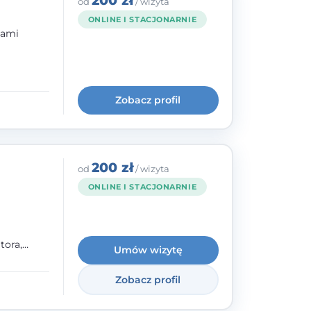
200 zł
od
/ wizyta
ONLINE I STACJONARNIE
bami
ogię
kryzysowej
Zobacz profil
 pracy
 na
200 zł
od
/ wizyta
ONLINE I STACJONARNIE
tora,
Umów wizytę
h oraz
Zobacz profil