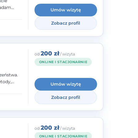
kcie
iadam
Umów wizytę
olskiego
Zobacz profil
y
ami.
ępnych
200 zł
od
/ wizyta
ONLINE I STACJONARNIE
zeństwa.
tody,
Umów wizytę
olegają na
o
Zobacz profil
wanie i
a. W
200 zł
od
/ wizyta
ONLINE I STACJONARNIE