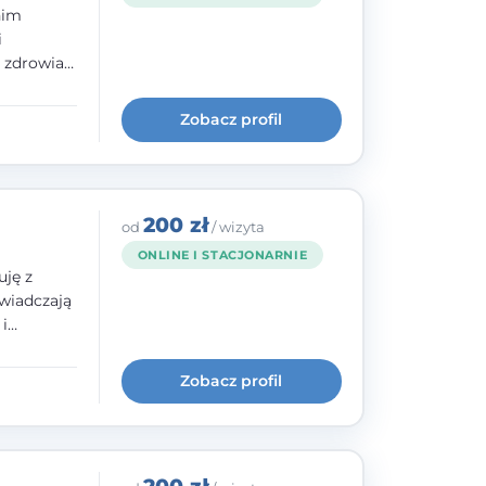
nim
i
e zdrowia
nia
im, w
Zobacz profil
wie i
200 zł
od
/ wizyta
ONLINE I STACJONARNIE
uję z
wiadczają
i
cią,
historii
Zobacz profil
 szkoły
dowanej