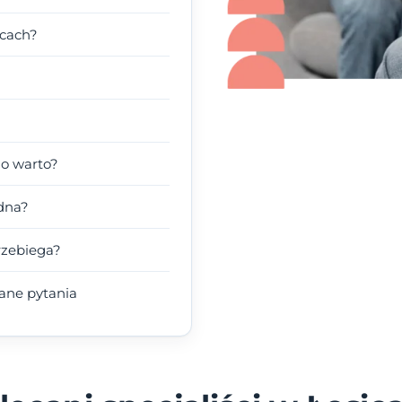
icach?
go warto?
dna?
rzebiega?
wane pytania