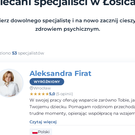
lecani specjaliści w Łosic
erz dowolnego specjalistę i na nowo zacznij cieszy
zdrowiem psychicznym.
ziono
53
specjalistów
Aleksandra Firat
WYRÓŻNIONY
Wrocław
★
★
★
★
★
5,0
(5 opinii)
W swojej pracy oferuję wsparcie zarówno Tobie, ja
Twojemu dziecku. Pomagam rodzinom przechodzi
trudne momenty, opierając współpracę na wzaj
zaufaniu i otwartej komunikacji. Posiadam doświ
Czytaj więcej
pracy z dziećmi i młodzieżą mierzącymi się z róż
Polski
trudnościami emocjonalnymi oraz rozwojowymi.