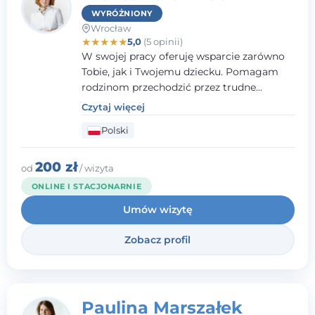
WYRÓŻNIONY
Wrocław
★
★
★
★
★
5,0
(5 opinii)
W swojej pracy oferuję wsparcie zarówno
Tobie, jak i Twojemu dziecku. Pomagam
rodzinom przechodzić przez trudne
momenty, opierając współpracę na
Czytaj więcej
wzajemnym zaufaniu i otwartej
Polski
komunikacji. Posiadam doświadczenie w
pracy z dziećmi i młodzieżą mierzącymi się
z różnorodnymi trudnościami
200 zł
od
/ wizyta
emocjonalnymi oraz rozwojowymi.
ONLINE I STACJONARNIE
Umów wizytę
Zobacz profil
Paulina Marszałek