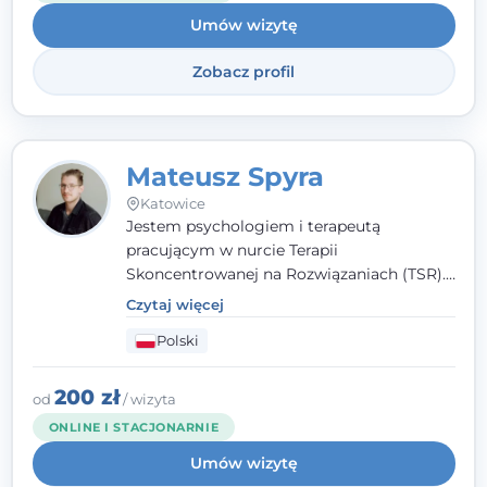
Umów wizytę
Zobacz profil
Mateusz Spyra
Katowice
Jestem psychologiem i terapeutą
pracującym w nurcie Terapii
Skoncentrowanej na Rozwiązaniach (TSR).
Towarzyszę młodzieży i dorosłym z
Czytaj więcej
empatią, zrozumieniem i bez oceniania.
Polski
Daję przestrzeń do bycia sobą, bo wiem, że
w każdym człowieku jest coś wyjątkowego.
200 zł
od
/ wizyta
ONLINE I STACJONARNIE
Umów wizytę