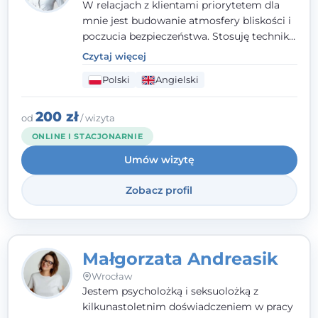
W relacjach z klientami priorytetem dla
mnie jest budowanie atmosfery bliskości i
poczucia bezpieczeństwa. Stosuję techniki
poznawczo-behawioralne oraz metody,
Czytaj więcej
które koncentrują się na rozwiązaniach
Polski
Angielski
(TSR). Te polegają na osiąganiu
zamierzonych celów (doprowadzeniu do
rozwiązania trudnych sytuacji) poprzez
200 zł
od
/ wizyta
identyfikowanie i wzmacnianie zasobów
ONLINE I STACJONARNIE
oraz mocnych stron klienta. W swojej
Umów wizytę
pracy korzystam także z metod dialogu
motywacyjnego i treningu uważności.
Zobacz profil
Małgorzata Andreasik
Wrocław
Jestem psycholożką i seksuolożką z
kilkunastoletnim doświadczeniem w pracy