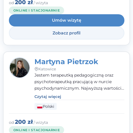
zaufania i wsparcia. Jeśli masz za sobą
200 zł
od
/ wizyta
trudny czas, jestem tutaj dla Ciebie.
ONLINE I STACJONARNIE
Umów wizytę
Zobacz profil
Martyna Pietrzok
Katowice
Jestem terapeutką pedagogiczną oraz
psychoterapeutką pracującą w nurcie
psychodynamicznym. Najwyższą wartością
jest dla mnie bliska, pełna zrozumienia i
Czytaj więcej
zaangażowania relacja z pacjentem. To
Polski
właśnie ta oparta na zaufaniu więź staje się
przestrzenią, w której można dotrzeć do
źródła trudności i spojrzeć na nie inaczej
200 zł
od
/ wizyta
niż dotąd.
ONLINE I STACJONARNIE