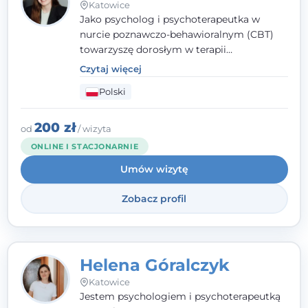
Katowice
Jako psycholog i psychoterapeutka w
nurcie poznawczo-behawioralnym (CBT)
towarzyszę dorosłym w terapii
indywidualnej oraz nastolatkom od 15. roku
Czytaj więcej
życia. Zależy mi, by naprawdę usłyszeć, z
Polski
czym do mnie przychodzisz, i dobrać
sposób pracy do Ciebie - bez gotowych
schematów i bez oceniania.
200 zł
od
/ wizyta
ONLINE I STACJONARNIE
Umów wizytę
Zobacz profil
Helena Góralczyk
Katowice
Jestem psychologiem i psychoterapeutką