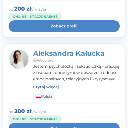
uważnością, empatią i głębokim
szacunkiem dla indywidualnej historii
200 zł
od
/ wizyta
każdego człowieka. Jestem w trakcie
ONLINE I STACJONARNIE
czteroletniej szkoły psychoterapii
Zobacz profil
poznawczo-behawioralnej
rekomendowanej przez PTTPB.
Aleksandra Kałucka
Wrocław
Jestem psycholożką i seksuolożką - pracuję
z osobami dorosłymi w obszarze trudności
emocjonalnych, relacyjnych i kryzysowych,
w tym z osobami po doświadczeniach
Czytaj więcej
przemocy. Ukończyłam psychologię
Polski
kliniczną oraz studia podyplomowe z
interwencji kryzysowej i seksuologii
klinicznej na SWPS we Wrocławiu. W pracy
200 zł
od
/ wizyta
kieruję się empatią, etyką zawodową i
ONLINE I STACJONARNIE
uważnością na potrzeby klienta.