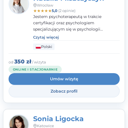
Wrocław
★
★
★
★
★
5,0
(2 opinie)
Jestem psychoterapeutą w trakcie
certyfikacji oraz psychologiem
specjalizującym się w psychologii
klinicznej. Ukończyłam również studia
Czytaj więcej
podyplomowe z Praktycznej Diagnozy
Polski
Psychologicznej. Aktywnie uczestniczę w
działalności Polskiego Towarzystwa
Psychiatrycznego oraz Polskiego
350 zł
od
/ wizyta
Towarzystwa Psychologicznego, a także
ONLINE I STACJONARNIE
jestem członkiem nadzwyczajnym
Umów wizytę
Wielkopolskiego Towarzystwa Terapii
Systemowej.
Zobacz profil
Sonia Ligocka
Katowice