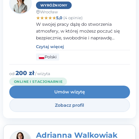
WYRÓŻNIONY
Wrocław
★
★
★
★
★
5,0
(4 opinie)
W swojej pracy dążę do stworzenia
atmosfery, w której możesz poczuć się
bezpiecznie, swobodnie i naprawdę
wysłuchany(-a). Zależy mi na
Czytaj więcej
towarzyszeniu Ci w drodze do większego
Polski
dobrostanu, lepszego poznania siebie oraz
budowania wartościowych i
satysfakcjonujących relacji - zarówno z
200 zł
od
/ wizyta
innymi, jak i z samym sobą. Możliwość
ONLINE I STACJONARNIE
bycia częścią tego procesu traktuję jako
Umów wizytę
duże wyróżnienie.
Zobacz profil
Adrianna Walkowiak