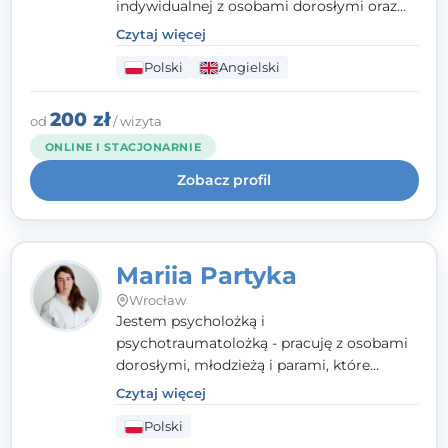
indywidualnej z osobami dorosłymi oraz
parami. Specjalizuję się w obszarze zdrowia
Czytaj więcej
seksualnego, żałoby, kryzysów życiowych i
Polski
Angielski
wypalenia zawodowego. Pracuję w języku
polskim i angielskim, w podejściu
humanistycznym, opartym na
200 zł
od
/ wizyta
partnerstwie i podmiotowości klienta.
ONLINE I STACJONARNIE
Zobacz profil
Mariia Partyka
Wrocław
Jestem psycholożką i
psychotraumatolożką - pracuję z osobami
dorosłymi, młodzieżą i parami, które
doświadczają kryzysów psychicznych,
Czytaj więcej
traumy, stanów lękowych i trudności
Polski
relacyjnych. W pracy kieruję się