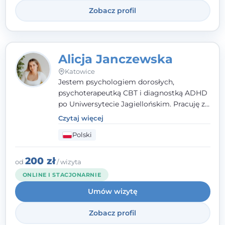
Zobacz profil
Alicja Janczewska
Katowice
Jestem psychologiem dorosłych,
psychoterapeutką CBT i diagnostką ADHD
po Uniwersytecie Jagiellońskim. Pracuję z
dorosłymi, młodzieżą i dziećmi, opierając
Czytaj więcej
pomoc na zrozumieniu indywidualnych
Polski
potrzeb i więzi zbudowanej na zaufaniu.
Terapia to dla mnie bezpieczne miejsce, w
którym poczujesz się wysłuchany i
200 zł
od
/ wizyta
zrozumiany.
ONLINE I STACJONARNIE
Umów wizytę
Zobacz profil