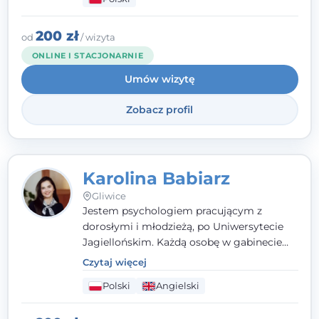
psychologiczną w kryzysie, przewlekłym
stresie czy obniżonym nastroju. Każde
spotkanie traktuję z szacunkiem,
200 zł
od
/ wizyta
uważnością i w atmosferze zaufania.
ONLINE I STACJONARNIE
Umów wizytę
Zobacz profil
Karolina Babiarz
Gliwice
Jestem psychologiem pracującym z
dorosłymi i młodzieżą, po Uniwersytecie
Jagiellońskim. Każdą osobę w gabinecie
traktuję jak osobną historię, którą poznaję,
Czytaj więcej
budując relację opartą na zaufaniu i
Polski
Angielski
empatii. Przyjmuję w Poradni Teraply.pl w
Gliwicach oraz online, po polsku i po