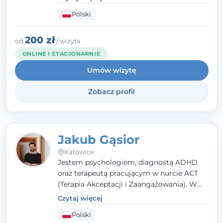
podejściu skoncentrowanym na
Polski
rozwiązaniach (TSR) oraz Racjonalnej
Terapii Zachowania (RTZ). Dużą wagę
przykładam do relacji opartej na empatii,
200 zł
od
/ wizyta
poczuciu bezpieczeństwa i wzajemnym
ONLINE I STACJONARNIE
zrozumieniu.
Umów wizytę
Zobacz profil
Jakub Gąsior
Katowice
Jestem psychologiem, diagnostą ADHD
oraz terapeutą pracującym w nurcie ACT
(Terapia Akceptacji i Zaangażowania). W
kontakcie z pacjentem najważniejsze są dla
Czytaj więcej
mnie serdeczność, zrozumienie i atmosfera
Polski
pełna ciepła. Wierzę, że skuteczna terapia