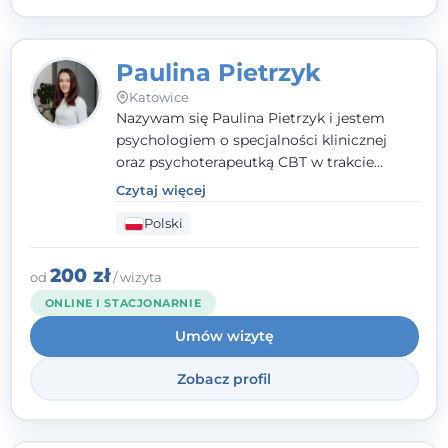
Paulina Pietrzyk
Katowice
Nazywam się Paulina Pietrzyk i jestem
psychologiem o specjalności klinicznej
oraz psychoterapeutką CBT w trakcie
szkolenia. Pracuję z dorosłymi, którzy
Czytaj więcej
szukają wsparcia w trudnych momentach -
Polski
w obliczu lęku, przewlekłego stresu,
natłoku myśli, obniżonego nastroju,
wypalenia czy kryzysu, a także po prostu
200 zł
od
/ wizyta
chcą lepiej poznać siebie.
ONLINE I STACJONARNIE
Umów wizytę
Zobacz profil