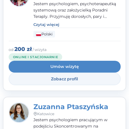
Jestem psychologiem, psychoterapeutką
systemową oraz założycielką Poradni
Teraply. Przyjmuję dorosłych, pary i
rodziny, dobierając metody do
Czytaj więcej
indywidualnych zasobów pacjenta. Wierzę
Polski
w drzemiące w Tobie zasoby, które
pozwolą Ci wyjść z kryzysu - a jeśli jeszcze
ich nie widzisz, pomogę Ci je odsłonić.
200 zł
od
/ wizyta
ONLINE I STACJONARNIE
Umów wizytę
Zobacz profil
Zuzanna Ptaszyńska
Katowice
Jestem psychologiem pracującym w
podejściu Skoncentrowanym na