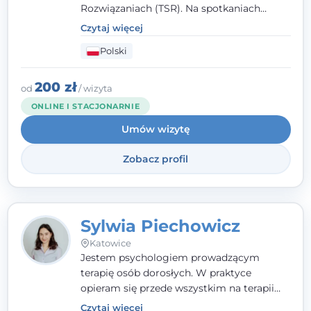
Rozwiązaniach (TSR). Na spotkaniach
pracuję w sposób dopasowany do Ciebie -
Czytaj więcej
nawet jeśli na starcie nie wiesz dokładnie,
Polski
czego potrzebujesz, odkrywamy to razem,
krok po kroku. Towarzyszę dorosłym oraz
młodzieży od 13. roku życia.
200 zł
od
/ wizyta
ONLINE I STACJONARNIE
Umów wizytę
Zobacz profil
Sylwia Piechowicz
Katowice
Jestem psychologiem prowadzącym
terapię osób dorosłych. W praktyce
opieram się przede wszystkim na terapii
poznawczo-behawioralnej (CBT), a także na
Czytaj więcej