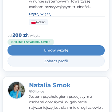
w nurcie systemowym. Towarzyszę
osobom przeżywającym trudności
emocjonalne, relacyjne albo znajdującym
Czytaj więcej
się w kryzysie. Liczy się dla mnie
Polski
autentyczna, oparta na zaufaniu relacja
oraz przestrzeń, w której każdy poczuje się
wysłuchany i potraktowany z szacunkiem.
200 zł
od
/ wizyta
ONLINE I STACJONARNIE
Umów wizytę
Zobacz profil
Natalia Smok
Gliwice
Jestem psychologiem pracującym z
osobami dorosłymi. W gabinecie
najważniejszy jest dla mnie drugi człowiek