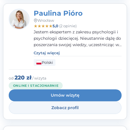
Paulina Pióro
Wrocław
★
★
★
★
★
5,0
(2 opinie)
Jestem ekspertem z zakresu psychologii i
psychologii dziecięcej. Nieustannie dążę do
poszerzania swojej wiedzy, uczestnicząc w
różnorodnych szkoleniach. Pracując z
Czytaj więcej
dziećmi, młodzieżą i młodymi dorosłymi
Polski
niezwykle ważne jest dla mnie poczucie
bezpieczeństwa, zrozumienia oraz wolności
w wyrażaniu swojego zdania. Kieruję się
220 zł
od
/ wizyta
etyką zawodową, wierząc, że każdy
ONLINE I STACJONARNIE
człowiek powinien otrzymać wsparcie i
Umów wizytę
pomoc, by poradzić sobie ze swoimi
problemami.
Zobacz profil