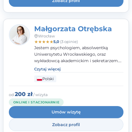
Zobacz profil
Małgorzata Otrębska
Wrocław
★
★
★
★
★
5,0
(3 opinie)
Jestem psychologiem, absolwentką
Uniwersytetu Wrocławskiego, oraz
wykładowcą akademickim i sekretarzem.
Dodatkowo mam kwalifikacje mediatora,
Czytaj więcej
specjalizując się w sprawach rodzinnych,
Polski
cywilnych oraz karnych.
200 zł
od
/ wizyta
ONLINE I STACJONARNIE
Umów wizytę
Zobacz profil