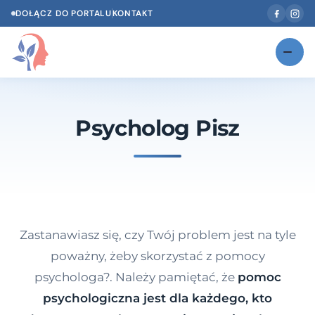
DOŁĄCZ DO PORTALU
KONTAKT
Znajdź swojego specjalistę
NOWOŚĆ
Psycholog Pisz
Gabinety
NOWOŚĆ
Według specjalizacji
Psycholog w Twoim języku
Diagnozy psychologiczne
Zastanawiasz się, czy Twój problem jest na tyle
Testy psychologiczne
poważny, żeby skorzystać z pomocy
psychologa?. Należy pamiętać, że
pomoc
Dawka wiedzy
psychologiczna jest dla każdego, kto
Dla specjalistów