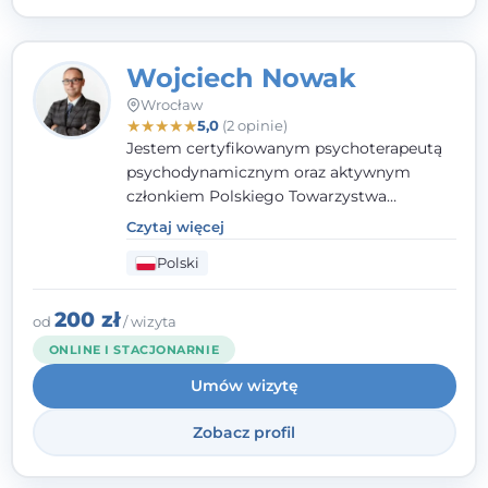
Wojciech Nowak
Wrocław
★
★
★
★
★
5,0
(2 opinie)
Jestem certyfikowanym psychoterapeutą
psychodynamicznym oraz aktywnym
członkiem Polskiego Towarzystwa
Psychoterapii Psychodynamicznej. W
Czytaj więcej
mojej pracy zawodowej kładę duży nacisk
Polski
na uważne słuchanie Pacjenta. Interesuje
mnie szczególnie psychoterapia zaburzeń
osobowości, zaburzeń nerwicowych i
200 zł
od
/ wizyta
lękowych, a także zagadnienia związane z
ONLINE I STACJONARNIE
małżeństwem i rodziną, w tym problemy w
Umów wizytę
relacjach rodzinnych. Nie specjalizuję się w
uzależnieniach.
Zobacz profil