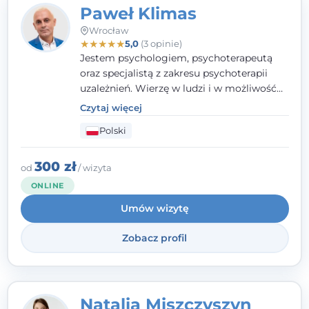
Paweł Klimas
Wrocław
★
★
★
★
★
5,0
(3 opinie)
Jestem psychologiem, psychoterapeutą
oraz specjalistą z zakresu psychoterapii
uzależnień. Wierzę w ludzi i w możliwość
wprowadzenia zmian w ich życiu. Bardzo
Czytaj więcej
często przekonuje się o tym, że każdy z nas,
Polski
w tym Ty i ja, ma wpływ na swoje
szczęście. Należy uwierzyć w siebie i działać
w obranym kierunku.
300 zł
od
/ wizyta
ONLINE
Umów wizytę
Zobacz profil
Natalia Miszczyszyn