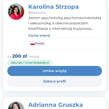
Karolina Strzopa
Katowice
Jestem psycholożką, psychotraumatolożką
i seksuolożką, a obecnie poszerzam
kwalifikacje o interwencję kryzysową.
Pracuję w nurcie terapii trzeciej fali, łącząc
Czytaj więcej
metody o potwierdzonej skuteczności.
Polski
Towarzyszę młodzieży, dorosłym i parom w
radzeniu sobie z bolesnymi
doświadczeniami tak, by mogli żyć pełniej.
200 zł
od
/ wizyta
ONLINE I STACJONARNIE
Umów wizytę
Zobacz profil
Adrianna Gruszka