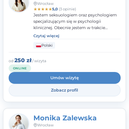
Wrocław
★
★
★
★
★
5,0
(3 opinie)
Jestem seksuologiem oraz psychologiem
specjalizującym się w psychologii
klinicznej. Obecnie jestem w trakcie
szkolenia na psychoterapeutę
Czytaj więcej
systemowego. Posiadam status członka
Polski
nadzwyczajnego Wielkopolskiego
Towarzystwa Terapii Systemowej oraz
należę do Polskiego Towarzystwa
250 zł
od
/ wizyta
Psychiatrycznego. W mojej pracy na
ONLINE
pierwszym miejscu stawiam budowanie
Umów wizytę
atmosfery bezpieczeństwa i zrozumienia w
relacjach z Klientami. Istotna dla nie jest
Zobacz profil
również koncentracja na dostępnych
zasobach.
Monika Zalewska
Wrocław