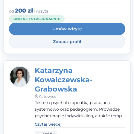
to wspólne działanie - razem tworzymy
zespół, który szuka rozwiązań.
200 zł
od
/ wizyta
ONLINE I STACJONARNIE
Umów wizytę
Zobacz profil
Katarzyna
Kowalczewska-
Grabowska
Katowice
Jestem psychoterapeutką pracującą
systemowo oraz pedagogiem. Prowadzę
psychoterapię indywidualną, a także terapię
par, małżeństw i rodzin. Patrzę na
Czytaj więcej
człowieka całościowo - w kontekście jego