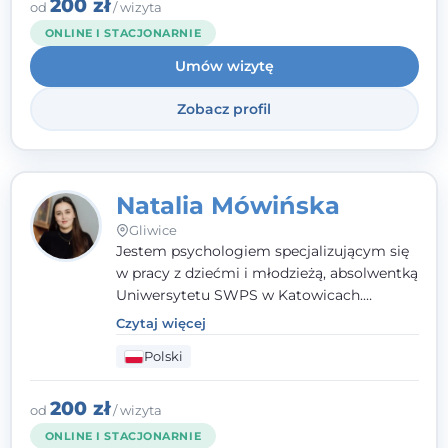
angielsku.
200 zł
od
/ wizyta
ONLINE I STACJONARNIE
Umów wizytę
Zobacz profil
Natalia Mówińska
Gliwice
Jestem psychologiem specjalizującym się
w pracy z dziećmi i młodzieżą, absolwentką
Uniwersytetu SWPS w Katowicach.
Prowadzę konsultacje oraz terapię
Czytaj więcej
nastawioną na potrzeby dziecka i jego
Polski
rodziny. Najważniejsze jest dla mnie
stworzenie bezpiecznego miejsca, w
którym dziecko czuje się zauważone i
200 zł
od
/ wizyta
zrozumiane.
ONLINE I STACJONARNIE