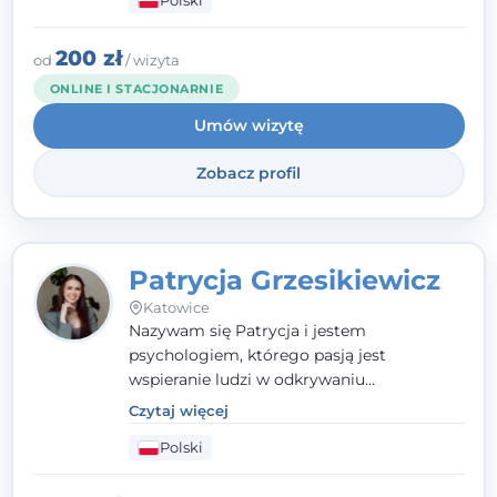
Polski
relacji z rodziną, pracą i otoczeniem - i
opieram współpracę na Twoich mocnych
stronach.
200 zł
od
/ wizyta
ONLINE I STACJONARNIE
Umów wizytę
Zobacz profil
Patrycja Grzesikiewicz
Katowice
Nazywam się Patrycja i jestem
psychologiem, którego pasją jest
wspieranie ludzi w odkrywaniu
wewnętrznej siły i radzeniu sobie z
Czytaj więcej
codziennymi trudnościami. Pracuję w
Polski
nurcie poznawczo-behawioralnym, oferując
indywidualne podejście pełne empatii,