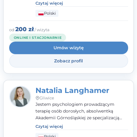
- wierzę, że empatia, autentyczność i pełne
Czytaj więcej
zaangażowanie tworzą bezpieczną
Polski
przestrzeń, będącą podstawą pracy nad
zmianą. W praktyce korzystam m.in. z
narzędzi Racjonalnej Terapii Zachowania.
200 zł
od
/ wizyta
ONLINE I STACJONARNIE
Umów wizytę
Zobacz profil
Natalia Langhamer
Gliwice
Jestem psychologiem prowadzącym
terapię osób dorosłych, absolwentką
Akademii Górnośląskiej ze specjalizacją
kliniczną. Oferuję konsultacje
Czytaj więcej
psychologiczne i pierwszą pomoc
Polski